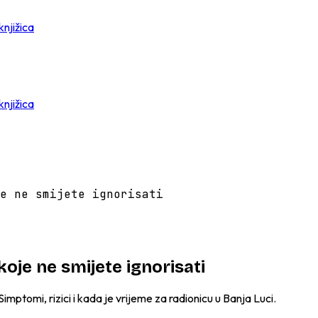
knjižica
knjižica
e ne smijete ignorisati
oje ne smijete ignorisati
mptomi, rizici i kada je vrijeme za radionicu u Banja Luci.