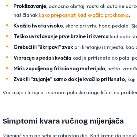
Proklizavanje
, odnosno obrtaji rastu ali auto ne ubrz
naš članak
kako prepoznati kad kvačilo proklizava
.
Kvačilo hvata visoko
, skoro pri vrhu hoda pedale. Sje
Teško uvrstavanje prve brzine i rikverca
kad auto sto
Grebući ili "škripavi" zvuk
pri kretanju iz mjesta, kao 
Vibracija u pedali kvačila
kad je pritisnete do pola, po
Miris zapaljenog frikcionog materijala
, nešto između
Zvuk ili "zujanje" samo dok je kvačilo pritisnuto
, koj
Vibracije i trzaji pri samom polasku mogu ličiti i na pr
Simptomi kvara ručnog mijenjača
Mijenjač sam po sebi je robustan dio. Kad krene da popušta