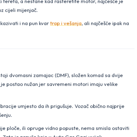
či tereta, a nestane kad rasteretite motor, najčešće je
z cijeli mijenjač.
azivati i na pun kvar
trap i vešanja
, ali najčešće ipak na
stoji dvomasni zamajac (DMF), složen komad sa dvije
je postao nužan jer savremeni motori imaju velike
bracije umjesto da ih prigušuje. Vozač obično najprije
šenju.
je ploče, ili opruge vidno popuste, nema smisla ostaviti
. Zato je pravilo koje u Auto Gas Gagi uvijek