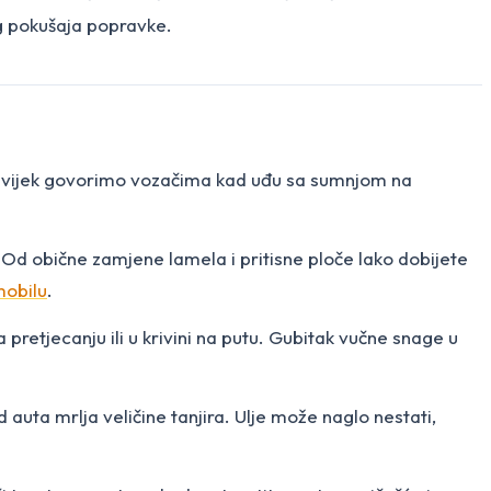
šeg pokušaja popravke.
a uvijek govorimo vozačima kad uđu sa sumnjom na
. Od obične zamjene lamela i pritisne ploče lako dobijete
mobilu
.
 pretjecanju ili u krivini na putu. Gubitak vučne snage u
 auta mrlja veličine tanjira. Ulje može naglo nestati,