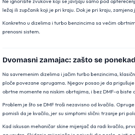
Ne ignorišite zvukove koji se javljaju samo pod opterećenj
ležaj ili zupčanik koji je pri kraju. Dok je pri kraju, zamje
Konkretno u dizelima i turbo benzincima sa većim obrtni
prenosni sistem.
Dvomasni zamajac: zašto se ponekad n
Na savremenim dizelima i jačim turbo benzincima, klasič
ploče povezane oprugama. Njegov posao je da prigušuje v
obrtne momente na niskim obrtajima, i bez DMF-a biste o
Problem je što se DMF troši nezavisno od kvačila. Opruge 
pomisli da je kvačilo, jer su simptomi slični: trzanje pri po
Kad iskusan mehaničar skine mijenjač da radi kvačilo, prvo
ga unutra. Skidanje mijenjača je najveći dio posla, a isti