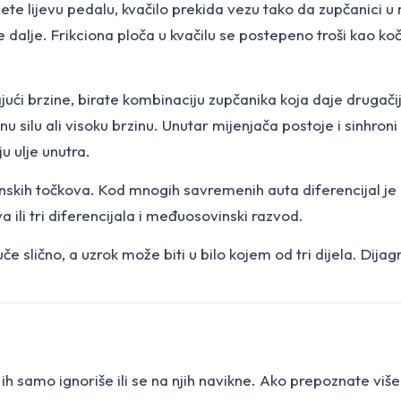
nete lijevu pedalu, kvačilo prekida vezu tako da zupčanici 
e dalje. Frikciona ploča u kvačilu se postepeno troši kao 
njajući brzine, birate kombinaciju zupčanika koja daje druga
 silu ali visoku brzinu. Unutar mijenjača postoje i sinhron
ju ulje unutra.
onskih točkova. Kod mnogih savremenih auta diferencijal je 
ili tri diferencijala i međuosovinski razvod.
e slično, a uzrok može biti u bilo kojem od tri dijela. Dija
h samo ignoriše ili se na njih navikne. Ako prepoznate više 