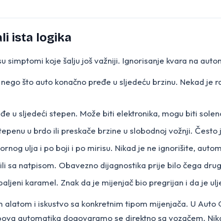
i ista logika
 su simptomi koje šalju još važniji. Ignorisanje kvara na aut
je nego što auto konačno pređe u sljedeću brzinu. Nekad je 
e u sljedeći stepen. Može biti elektronika, mogu biti soleno
epenu u brdo ili preskače brzine u slobodnoj vožnji. Često je
tornog ulja i po boji i po mirisu. Nikad je ne ignorišite, auto
 ili sa natpisom. Obavezno dijagnostika prije bilo čega dru
paljeni karamel. Znak da je mijenjač bio pregrijan i da je ulj
nim alatom i iskustvo sa konkretnim tipom mijenjača. U Aut
tipova automatika dogovaramo se direktno sa vozačem. Ni