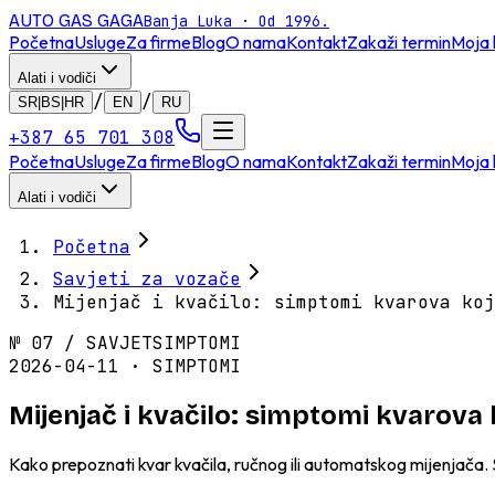
AUTO GAS
GAGA
Banja Luka · Od 1996.
Početna
Usluge
Za firme
Blog
O nama
Kontakt
Zakaži termin
Moja 
Alati i vodiči
/
/
SR|BS|HR
EN
RU
+387 65 701 308
Početna
Usluge
Za firme
Blog
O nama
Kontakt
Zakaži termin
Moja 
Alati i vodiči
Početna
Savjeti za vozače
Mijenjač i kvačilo: simptomi kvarova koj
№
07
/
SAVJET
SIMPTOMI
2026-04-11 · SIMPTOMI
Mijenjač i kvačilo: simptomi kvarova k
Kako prepoznati kvar kvačila, ručnog ili automatskog mijenjača. Si