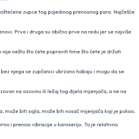
ili oštećene zupce tog pojedinog prenosnog para. Najčešće
tenovi. Prva i druga su obično prve na redu jer se najviše
ije nešto što ćete popraviti time što ćete je držati
o, bez njega se zupčanici ubrzano habaju i mogu da se
zovan na osovinu ili ležaj tog dijela mijenjača, a ne na
, može biti sajla, može biti nosač mijenjača koji je pukao.
i prenosi vibracije u karoseriju. To je relativno