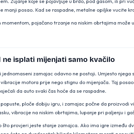
em. Zujanje koje se pojavljuje u brdo, pod gasom, ili pri vu
na je manji posao. Kad se raspadne, metalne opiljke vucite kro
m momentom, pojačano trzanje na niskim obrtajima može uk
e isplati mijenjati samo kvačilo
ni jednomaseni zamajac odavno ne postoji. Umjesto njega 
ibracije motora prije nego stignu do mijenjača. Taj posao 
sjećali da auto svaki čas hoće da se raspadne.
popuste, ploče dobiju igru, i zamajac počne da proizvodi vi
lasku, vibracije na niskim obrtajima, lupanje pri paljenju i ga
 što provjeri jeste stanje zamajca. Ako ima igre između dvi
 posao ćete za dvadesetak hiljada kilometara morati ponoviti