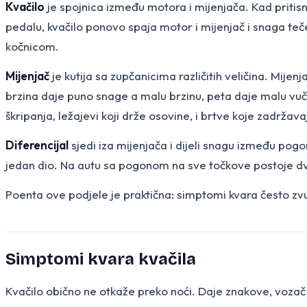
Kvačilo
je spojnica između motora i mijenjača. Kad pritis
pedalu, kvačilo ponovo spaja motor i mijenjač i snaga teč
kočnicom.
Mijenjač
je kutija sa zupčanicima različitih veličina. Mije
brzina daje puno snage a malu brzinu, peta daje malu vučnu
škripanja, ležajevi koji drže osovine, i brtve koje zadržava
Diferencijal
sjedi iza mijenjača i dijeli snagu između pog
jedan dio. Na autu sa pogonom na sve točkove postoje dva 
Poenta ove podjele je praktična: simptomi kvara često zvuč
Simptomi kvara kvačila
Kvačilo obično ne otkaže preko noći. Daje znakove, vozač i