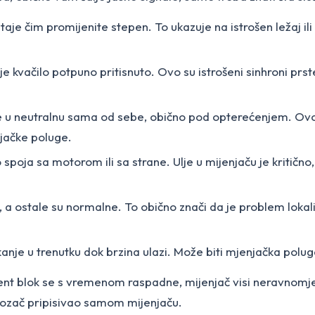
staje čim promijenite stepen. To ukazuje na istrošen ležaj 
d je kvačilo potpuno pritisnuto. Ovo su istrošeni sinhroni prs
ne u neutralnu sama od sebe, obično pod opterećenjem. Ovo n
njačke poluge.
 spoja sa motorom ili sa strane. Ulje u mijenjaču je kritičn
, a ostale su normalne. To obično znači da je problem lokali
anje u trenutku dok brzina ulazi. Može biti mjenjačka poluga
 blok se s vremenom raspadne, mijenjač visi neravnomjerno 
vozač pripisivao samom mijenjaču.