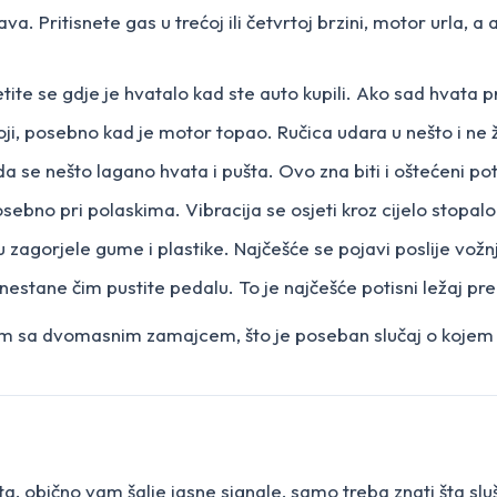
ava. Pritisnete gas u trećoj ili četvrtoj brzini, motor urla,
tite se gdje je hvatalo kad ste auto kupili. Ako sad hvata pr
ji, posebno kad je motor topao. Ručica udara u nešto i ne ž
da se nešto lagano hvata i pušta. Ovo zna biti i oštećeni poti
sebno pri polaskima. Vibracija se osjeti kroz cijelo stopalo
 zagorjele gume i plastike. Najčešće se pojavi poslije vožnje
i nestane čim pustite pedalu. To je najčešće potisni ležaj pr
oblem sa dvomasnim zamajcem, što je poseban slučaj o kojem
, obično vam šalje jasne signale, samo treba znati šta sluš