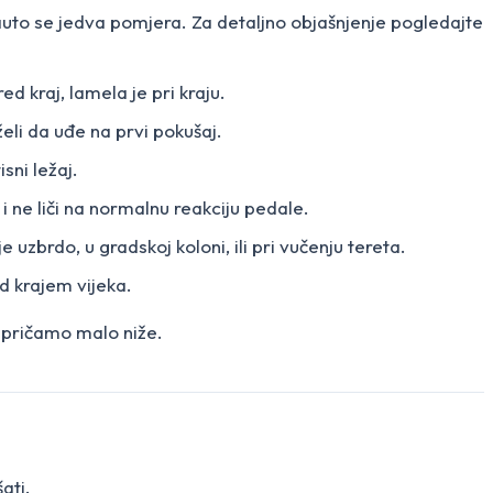
 a auto se jedva pomjera. Za detaljno objašnjenje pogledajte
ed kraj, lamela je pri kraju.
eli da uđe na prvi pokušaj.
sni ležaj.
 i ne liči na normalnu reakciju pedale.
 uzbrdo, u gradskoj koloni, ili pri vučenju tereta.
ed krajem vijeka.
 pričamo malo niže.
ati.