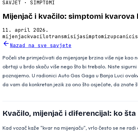
SAVJET ·
SIMPTOMI
Mijenjač i kvačilo: simptomi kvarova k
11. april 2026.
mijenjac
kvacilo
transmisija
simptomi
zupcanici
s
Nazad na sve savjete
Počeli ste primjećivati da mijenjanje brzina više nije kao 
obrtaji u brdo skaču više nego što bi trebalo. Niste sigurni d
poznajemo. U radionici Auto Gas Gaga u Banja Luci ovakve
da vam da konkretan jezik za ono što osjećate, da znate št
Kvačilo, mijenjač i diferencijal: ko šta
Kad vozač kaže "kvar na mijenjaču", vrlo često se ne radi 