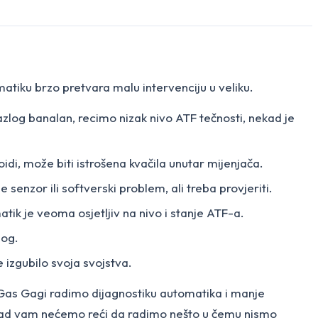
omatiku brzo pretvara malu intervenciju u veliku.
razlog banalan, recimo nizak nivo ATF tečnosti, nekad je
idi, može biti istrošena kvačila unutar mijenjača.
 senzor ili softverski problem, ali treba provjeriti.
matik je veoma osjetljiv na nivo i stanje ATF-a.
gog.
e izgubilo svoja svojstva.
o Gas Gagi radimo dijagnostiku automatika i manje
kad vam nećemo reći da radimo nešto u čemu nismo