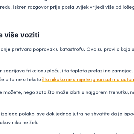
 u redu. Iskren razgovor prije posla uvijek vrijedi više od lo
 više voziti
isanje pretvara popravak u katastrofu. Ovo su pravila koj
r zagrijava frikcionu ploču, i ta toplota prelazi na zamajac
iše o tome u tekstu
šta nikako ne smijete ignorisati na auto
ne možete, nego zato što može izbiti u najgorem trenutku, na
izgleda polako, sve dok jednog jutra ne shvatite da je ispod
akav niko ne želi.