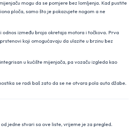
u mijenjaču mogu da se pomjere bez lomljenja. Kad pustite
kočiona ploča, samo što je pokazujete nogom a ne
čiji odnos između broja okretaja motora i točkova. Prva
i prstenovi koji omogućavaju da ulazite u brzinu bez
integrisan u kućište mijenjača, pa vozaču izgleda kao
gnostika se radi baš zato da se ne otvara pola auta džabe.
od jedne stvari sa ove liste, vrijeme je za pregled.