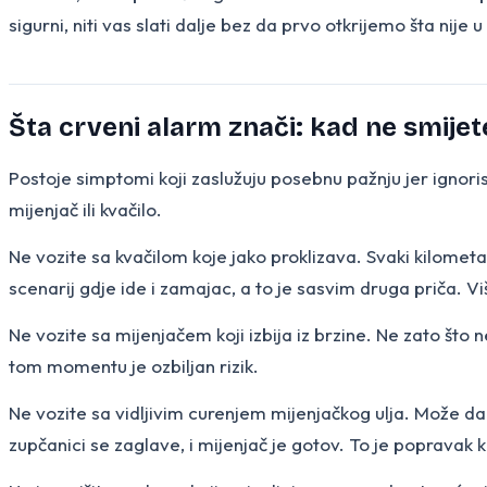
sigurni, niti vas slati dalje bez da prvo otkrijemo šta nije
Šta crveni alarm znači: kad ne smijete
Postoje simptomi koji zaslužuju posebnu pažnju jer ignor
mijenjač ili kvačilo.
Ne vozite sa kvačilom koje jako proklizava. Svaki kilometa
scenarij gdje ide i zamajac, a to je sasvim druga priča. V
Ne vozite sa mijenjačem koji izbija iz brzine. Ne zato što 
tom momentu je ozbiljan rizik.
Ne vozite sa vidljivim curenjem mijenjačkog ulja. Može da 
zupčanici se zaglave, i mijenjač je gotov. To je popravak k