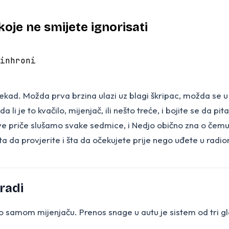
oje ne smijete ignorisati
inhroni
nekad. Možda prva brzina ulazi uz blagi škripac, možda se u 
a li je to kvačilo, mijenjač, ili nešto treće, i bojite se da p
 priče slušamo svake sedmice, i Nedjo obično zna o čemu s
a da provjerite i šta da očekujete prije nego uđete u radio
 radi
o samom mijenjaču. Prenos snage u autu je sistem od tri gla