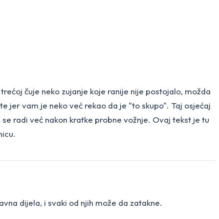
trećoj čuje neko zujanje koje ranije nije postojalo, možda
itate jer vam je neko već rekao da je "to skupo". Taj osjećaj
e radi već nakon kratke probne vožnje. Ovaj tekst je tu
nicu.
vna dijela, i svaki od njih može da zatakne.