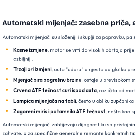
Automatski mijenjač: zasebna priča, al
Automatski mijenjači su složeniji i skuplji za popravku, pa
Kasne izmjene
, motor se vrti do visokih obrtaja pri
ozbiljniji.
Trzaji pri izmjeni
, auto "udara" umjesto da glatko pređ
Mijenjač bira pogrešnu brzinu
, ostaje u previsokom st
Crvena ATF tečnost curi ispod auta
, različita od mo
Lampica mijenjača na tabli
, često u obliku zupčanika
Zagoreni miris i potamnila ATF tečnost
, nešto kao s
Automatski mijenjači zahtijevaju dijagnostiku sa pristoj
zahvate, a za specifične generalne remonte konkretnih 