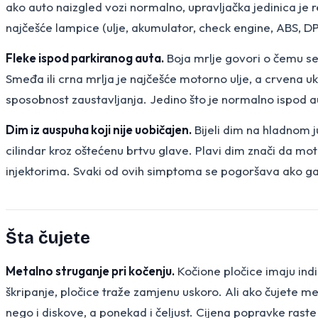
ako auto naizgled vozi normalno, upravljačka jedinica je 
najčešće lampice (ulje, akumulator, check engine, ABS, D
Fleke ispod parkiranog auta.
Boja mrlje govori o čemu se r
Smeđa ili crna mrlja je najčešće motorno ulje, a crvena ukaz
sposobnost zaustavljanja. Jedino što je normalno ispod aut
Dim iz auspuha koji nije uobičajen.
Bijeli dim na hladnom ju
cilindar kroz oštećenu brtvu glave. Plavi dim znači da mo
injektorima. Svaki od ovih simptoma se pogoršava ako ga
Šta čujete
Metalno struganje pri kočenju.
Kočione pločice imaju indi
škripanje, pločice traže zamjenu uskoro. Ali ako čujete me
nego i diskove, a ponekad i čeljust. Cijena popravke rast