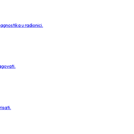
agnostika u radionici.
agovati.
isati.