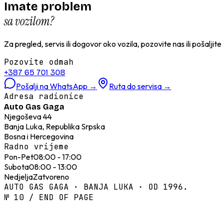
Imate problem
sa vozilom?
Za pregled, servis ili dogovor oko vozila, pozovite nas ili pošaljit
Pozovite odmah
+387 65 701 308
Pošalji na WhatsApp
→
Ruta do servisa
→
Adresa radionice
Auto Gas Gaga
Njegoševa 44
Banja Luka, Republika Srpska
Bosna i Hercegovina
Radno vrijeme
Pon-Pet
08:00 - 17:00
Subota
08:00 - 13:00
Nedjelja
Zatvoreno
AUTO GAS GAGA · BANJA LUKA · OD 1996.
№ 10 / END OF PAGE