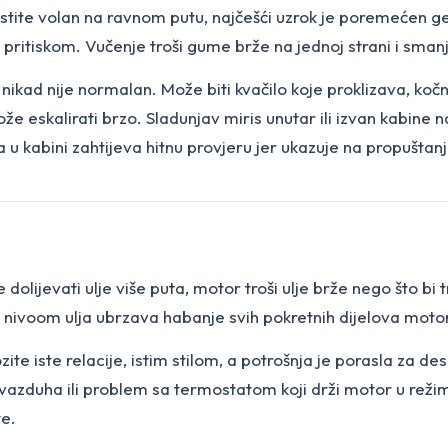
stite volan na ravnom putu, najčešći uzrok je poremećen ge
m pritiskom. Vučenje troši gume brže na jednoj strani i sma
nikad nije normalan. Može biti kvačilo koje proklizava, kočnic
že eskalirati brzo. Sladunjav miris unutar ili izvan kabine na
 u kabini zahtijeva hitnu provjeru jer ukazuje na propuštan
lijevati ulje više puta, motor troši ulje brže nego što bi tre
kim nivoom ulja ubrzava habanje svih pokretnih dijelova moto
ite iste relacije, istim stilom, a potrošnja je porasla za dese
er vazduha ili problem sa termostatom koji drži motor u reži
te.