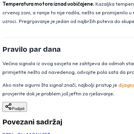
Temperatura motora iznad uobičajene.
Kazaljka temperat
crvenoj zoni, a ranije to nije radila, nešto se promijenilo
uzroci. Pregrijavanje je jedan od najbržih puteva do sku
Pravilo par dana
Većina signala iz ovog savjeta ne zahtijeva da odmah stan
primijetite nešto od navedenog, odvojite pola sata da prov
Ako niste sigurni šta signal znači, najbolji pristup je
dijagno
provjerite dok je problem još jeftin za rješavanje.
Podijeli
Povezani sadržaj