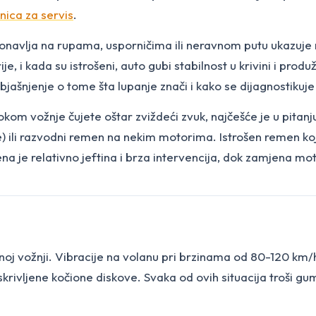
nica za servis
.
navlja na rupama, usporničima ili neravnom putu ukazuje na
je, i kada su istrošeni, auto gubi stabilnost u krivini i pro
bjašnjenje o tome šta lupanje znači i kako se dijagnostikuj
tokom vožnje čujete oštar zviždeći zvuk, najčešće je u pita
) ili razvodni remen na nekim motorima. Istrošen remen k
e relativno jeftina i brza intervencija, dok zamjena motor
lnoj vožnji. Vibracije na volanu pri brzinama od 80-120 km/
na iskrivljene kočione diskove. Svaka od ovih situacija troš