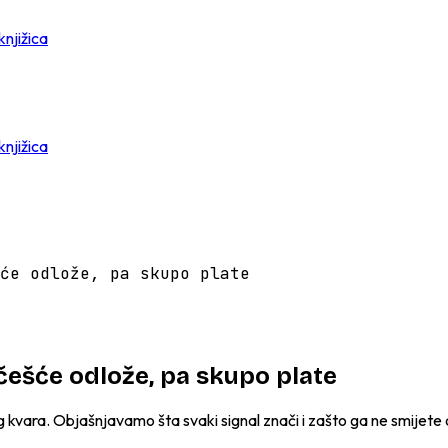
knjižica
knjižica
će odlože, pa skupo plate
jčešće odlože, pa skupo plate
pog kvara. Objašnjavamo šta svaki signal znači i zašto ga ne smijete 