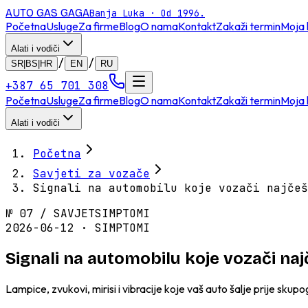
AUTO GAS
GAGA
Banja Luka · Od 1996.
Početna
Usluge
Za firme
Blog
O nama
Kontakt
Zakaži termin
Moja 
Alati i vodiči
/
/
SR|BS|HR
EN
RU
+387 65 701 308
Početna
Usluge
Za firme
Blog
O nama
Kontakt
Zakaži termin
Moja 
Alati i vodiči
Početna
Savjeti za vozače
Signali na automobilu koje vozači najčeš
№
07
/
SAVJET
SIMPTOMI
2026-06-12 · SIMPTOMI
Signali na automobilu koje vozači na
Lampice, zvukovi, mirisi i vibracije koje vaš auto šalje prije sku