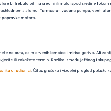
ure bi trebala biti na sredini ili malo ispod sredine tokom
 u rashladnom sistemu. Termostat, vodena pumpa, ventilator h
pe popravke motora.
ete na putu, osim crvenih lampica i mirisa goriva. Ali zah
jerite ili zakažete termin. Razlika između jeftinog i skupo
stika u radionici
. Čitač grešaka i vizuelni pregled pokažu k