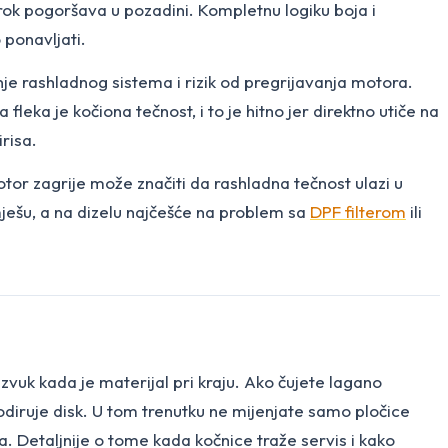
zrok pogoršava u pozadini. Kompletnu logiku boja i
 ponavljati.
enje rashladnog sistema i rizik od pregrijavanja motora.
fleka je kočiona tečnost, i to je hitno jer direktno utiče na
risa.
motor zagrije može značiti da rashladna tečnost ulazi u
mješu, a na dizelu najčešće na problem sa
DPF filterom
ili
zvuk kada je materijal pri kraju. Ako čujete lagano
dodiruje disk. U tom trenutku ne mijenjate samo pločice
. Detaljnije o tome kada kočnice traže servis i kako