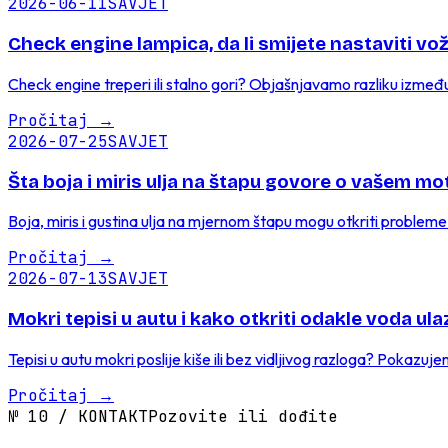
2026-06-11
SAVJET
Check engine lampica, da li smijete nastaviti vožn
Check engine treperi ili stalno gori? Objašnjavamo razliku između 
Pročitaj
→
2026-07-25
SAVJET
Šta boja i miris ulja na štapu govore o vašem mo
Boja, miris i gustina ulja na mjernom štapu mogu otkriti probleme 
Pročitaj
→
2026-07-13
SAVJET
Mokri tepisi u autu i kako otkriti odakle voda ula
Tepisi u autu mokri poslije kiše ili bez vidljivog razloga? Pokazuj
Pročitaj
→
№
10
/
KONTAKT
Pozovite ili dođite