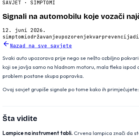
SAVJET ·
SIMPTOMI
Signali na automobilu koje vozači na
12. juni 2026.
simptomi
održavanje
upozorenje
kvar
prevencija
di
Nazad na sve savjete
Svaki auto upozorava prije nego se nešto ozbiljno pokvari. P
koji se javlja samo na hladnom motoru, mala fleka ispod aut
problem postane skupa popravka.
Ovaj savjet grupiše signale po tome kako ih primjećujete: š
Šta vidite
Lampice na instrument tabli.
Crvena lampica znači da sta