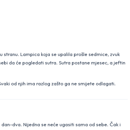
ti u stranu. Lampica koja se upalila prošle sedmice, zvuk
sebi da će pogledati sutra. Sutra postane mjesec, a jeftin
 Svaki od njih ima razlog zašto ga ne smijete odlagati.
h dan-dva. Nijedna se neće ugasiti sama od sebe. Čak i