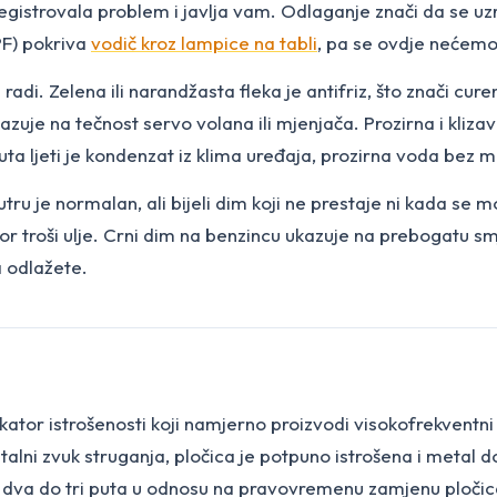
registrovala problem i javlja vam. Odlaganje znači da se u
PF) pokriva
vodič kroz lampice na tabli
, pa se ovdje nećemo
adi. Zelena ili narandžasta fleka je antifriz, što znači cur
uje na tečnost servo volana ili mjenjača. Prozirna i klizava 
a ljeti je kondenzat iz klima uređaja, prozirna voda bez mi
tru je normalan, ali bijeli dim koji ne prestaje ni kada se 
tor troši ulje. Crni dim na benzincu ukazuje na prebogatu s
 odlažete.
kator istrošenosti koji namjerno proizvodi visokofrekventni 
talni zvuk struganja, pločica je potpuno istrošena i metal 
e dva do tri puta u odnosu na pravovremenu zamjenu pločica