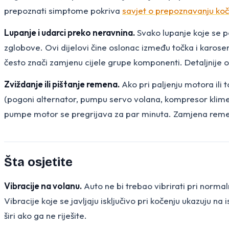
prepoznati simptome pokriva
savjet o prepoznavanju koč
Lupanje i udarci preko neravnina.
Svako lupanje koje se po
zglobove. Ovi dijelovi čine oslonac između točka i karoseri
često znači zamjenu cijele grupe komponenti. Detaljnije o
Zviždanje ili pištanje remena.
Ako pri paljenju motora ili 
(pogoni alternator, pumpu servo volana, kompresor klime
pumpe motor se pregrijava za par minuta. Zamjena remena j
Šta osjetite
Vibracije na volanu.
Auto ne bi trebao vibrirati pri norma
Vibracije koje se javljaju isključivo pri kočenju ukazuju 
širi ako ga ne riješite.