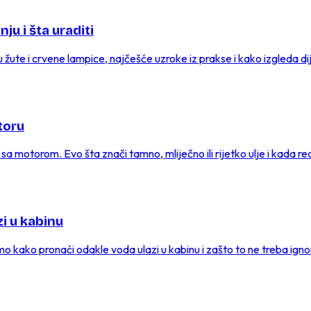
ju i šta uraditi
žute i crvene lampice, najčešće uzroke iz prakse i kako izgleda dij
toru
sa motorom. Evo šta znači tamno, mliječno ili rijetko ulje i kada re
zi u kabinu
emo kako pronaći odakle voda ulazi u kabinu i zašto to ne treba ignor