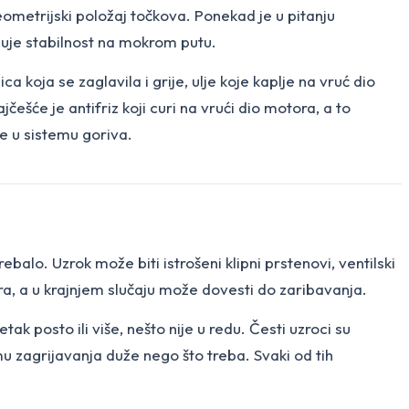
ometrijski položaj točkova. Ponekad je u pitanju
njuje stabilnost na mokrom putu.
a koja se zaglavila i grije, ulje koje kaplje na vruć dio
jčešće je antifriz koji curi na vrući dio motora, a to
je u sistemu goriva.
balo. Uzrok može biti istrošeni klipni prstenovi, ventilski
ra, a u krajnjem slučaju može dovesti do zaribavanja.
tak posto ili više, nešto nije u redu. Česti uzroci su
mu zagrijavanja duže nego što treba. Svaki od tih