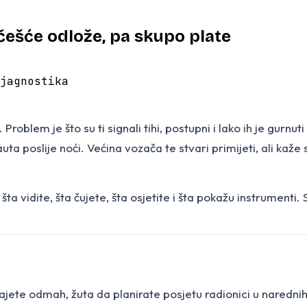
jčešće odlože, pa skupo plate
jagnostika
roblem je što su ti signali tihi, postupni i lako ih je gurnu
a poslije noći. Većina vozača te stvari primijeti, ali kaže 
ta vidite, šta čujete, šta osjetite i šta pokažu instrumenti.
jete odmah, žuta da planirate posjetu radionici u naredni