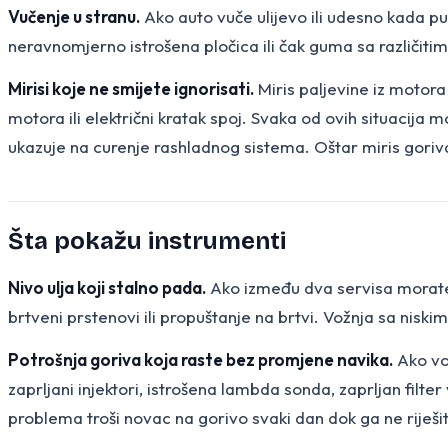
Vučenje u stranu.
Ako auto vuče ulijevo ili udesno kada pu
neravnomjerno istrošena pločica ili čak guma sa različiti
Mirisi koje ne smijete ignorisati.
Miris paljevine iz motora 
motora ili električni kratak spoj. Svaka od ovih situacija mo
ukazuje na curenje rashladnog sistema. Oštar miris goriva
Šta pokažu instrumenti
Nivo ulja koji stalno pada.
Ako između dva servisa morate do
brtveni prstenovi ili propuštanje na brtvi. Vožnja sa nis
Potrošnja goriva koja raste bez promjene navika.
Ako voz
zaprljani injektori, istrošena lambda sonda, zaprljan filt
problema troši novac na gorivo svaki dan dok ga ne riješi