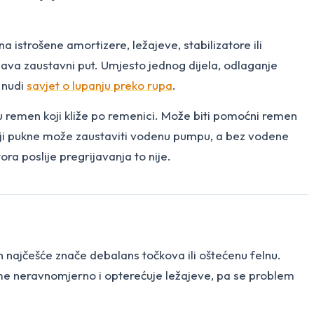
 istrošene amortizere, ležajeve, stabilizatore ili
dužava zaustavni put. Umjesto jednog dijela, odlaganje
e nudi
savjet o lupanju preko rupa
.
nju remen koji kliže po remenici. Može biti pomoćni remen
oji pukne može zaustaviti vodenu pumpu, a bez vodene
a poslije pregrijavanja to nije.
h najčešće znače debalans točkova ili oštećenu felnu.
i gume neravnomjerno i opterećuje ležajeve, pa se problem