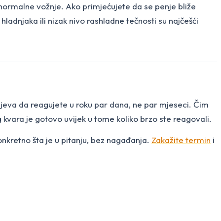
 normalne vožnje. Ako primjećujete da se penje bliže
ladnjaka ili nizak nivo rashladne tečnosti su najčešći
tijeva da reagujete u roku par dana, ne par mjeseci. Čim
g kvara je gotovo uvijek u tome koliko brzo ste reagovali.
onkretno šta je u pitanju, bez nagađanja.
Zakažite termin
i