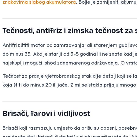
znakovima slabog akumulatora
. Bolje je zamijeniti akum
Tečnosti, antifriz i zimska tečnost za 
Antifriz štiti motor od zamrzavanja, ali starenjem gubi svo
do minus 35. Ako je stariji od 3-5 godina ili ne znate kad
najskuplji mogući ishod zanemarenog održavanja. O vrstam
Tečnost za pranje vjetrobranskog stakla je detalj koji se 
koja štiti do minus 20 ili jače. Zimi se stakla prljaju mno
Brisači, farovi i vidljivost
Brisači koji razmazuju umjesto da brišu su opasni, posebno
provjerite da li brisači čisto brišu cijelu površinu stakla. A