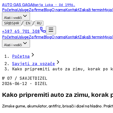
AUTO GAS
GAGA
Banja Luka · Od 1996.
Početna
Usluge
Za firme
Blog
O nama
Kontakt
Zakaži termin
Moja 
Alati i vodiči
/
/
SR|BS|HR
EN
RU
+387 65 701 308
Početna
Usluge
Za firme
Blog
O nama
Kontakt
Zakaži termin
Moja 
Alati i vodiči
Početna
Savjeti za vozače
Kako pripremiti auto za zimu, korak po k
№
07
/
SAVJET
DIZEL
2026-06-12 · DIZEL
Kako pripremiti auto za zimu, korak 
Zimske gume, akumulator, antifriz, brisači i dizel na hladno. Pr