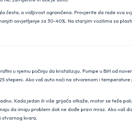
agla česta, a vidljivost ograničena. Provjerite da rade sva s
manjiti osvjetljenje za 30-40%. Na starijim vozilima sa plast
afini u njemu počinju da kristalizuju. Pumpe u BiH od nove
 25 stepeni. Ako vaš auto noći na otvorenom i temperature 
hladno. Kada jedan ili više grijača otkaže, motor se teže pal
e znaju da imaju problem dok ne dođe pravi mraz. Ako vaš di
i stvarnog kvara.