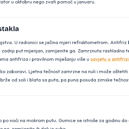
ulator u oktobru nego zvati pomoć u januaru.
stakla
jstva. U radionici se jačina mjeri refraktometrom. Antifriz 
 je zadnji put mijenjan, zamijenite ga. Zamrznuta rashladna 
a antifriza i pravilnom miješanju više u
savjetu o antifri
lako zaboravi. Ljetna tečnost zamrzne na nuli i može ošteti
go brže od soli i blata sa puta, pa puna posuda zimske tečnos
 po noći na mokrom putu. Gumice se istroše za godinu do dvi
ko ne, zamijenite ih dok je suho.