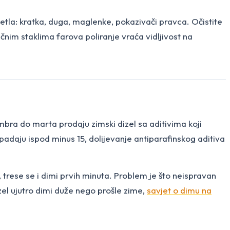
vjetla: kratka, duga, maglenke, pokazivači pravca. Očistite
ičnim staklima farova poliranje vraća vidljivost na
mbra do marta prodaju zimski dizel sa aditivima koji
padaju ispod minus 15, dolijevanje antiparafinskog aditiva
i, trese se i dimi prvih minuta. Problem je što neispravan
zel ujutro dimi duže nego prošle zime,
savjet o dimu na