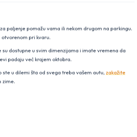
i za paljenje pomažu vama ili nekom drugom na parkingu.
na otvorenom pri kvaru.
ume su dostupne u svim dimenzijama i imate vremena da
azevi padaju već krajem oktobra.
 Ako ste u dilemi šta od svega treba vašem autu,
zakažite
m zime.