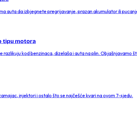
ema auta da izbjegnete pregrijavanje, prazan akumulator ili pucanj
po tipu motora
 razlikuju kod benzinaca, dizelaša i auta na plin. Objašnjavamo šta
majac, injektori i ostalo što se najčešće kvari na ovom 7-sjedu.