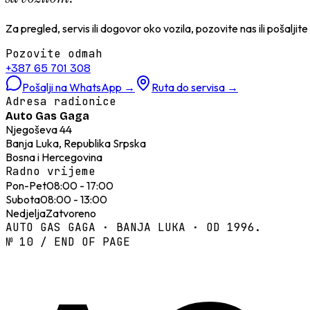
Za pregled, servis ili dogovor oko vozila, pozovite nas ili pošaljit
Pozovite odmah
+387 65 701 308
Pošalji na WhatsApp
→
Ruta do servisa
→
Adresa radionice
Auto Gas Gaga
Njegoševa 44
Banja Luka, Republika Srpska
Bosna i Hercegovina
Radno vrijeme
Pon-Pet
08:00 - 17:00
Subota
08:00 - 13:00
Nedjelja
Zatvoreno
AUTO GAS GAGA · BANJA LUKA · OD 1996.
№ 10 / END OF PAGE