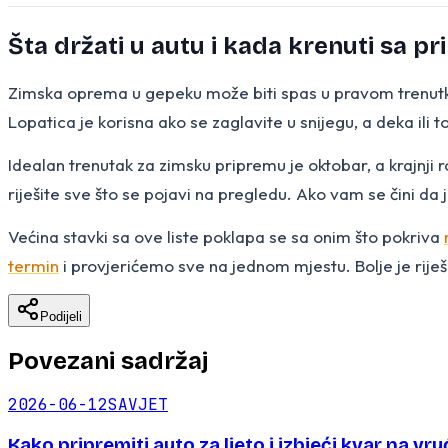
Šta držati u autu i kada krenuti sa 
Zimska oprema u gepeku može biti spas u pravom trenutk
Lopatica je korisna ako se zaglavite u snijegu, a deka ili
Idealan trenutak za zimsku pripremu je oktobar, a krajnj
riješite sve što se pojavi na pregledu. Ako vam se čini da 
Većina stavki sa ove liste poklapa se sa onim što pokriva
termin
i provjerićemo sve na jednom mjestu. Bolje je riješ
Podijeli
Povezani sadržaj
2026-06-12
SAVJET
Kako pripremiti auto za ljeto i izbjeći kvar na vru