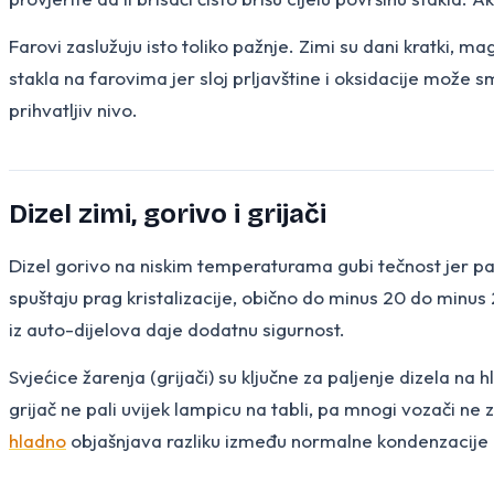
Farovi zaslužuju isto toliko pažnje. Zimi su dani kratki, m
stakla na farovima jer sloj prljavštine i oksidacije može s
prihvatljiv nivo.
Dizel zimi, gorivo i grijači
Dizel gorivo na niskim temperaturama gubi tečnost jer par
spuštaju prag kristalizacije, obično do minus 20 do minus
iz auto-dijelova daje dodatnu sigurnost.
Svjećice žarenja (grijači) su ključne za paljenje dizela na 
grijač ne pali uvijek lampicu na tabli, pa mnogi vozači n
hladno
objašnjava razliku između normalne kondenzacije 