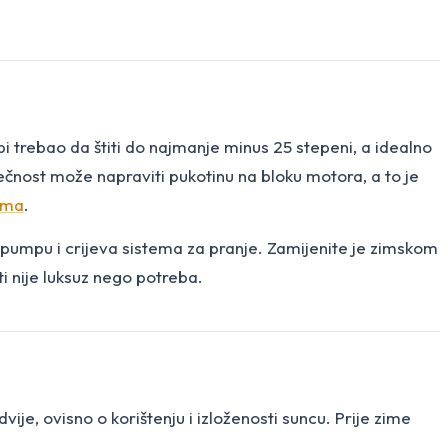
bi trebao da štiti do najmanje minus 25 stepeni, a idealno
tečnost može napraviti pukotinu na bloku motora, a to je
zima
.
ti pumpu i crijeva sistema za pranje. Zamijenite je zimskom
ti nije luksuz nego potreba.
je, ovisno o korištenju i izloženosti suncu. Prije zime