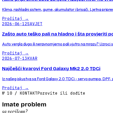
Klima, rashladni sistem, gume, akumulator i brisači. Ljetna pripr
Pročitaj
→
2026-06-12
SAVJET
Zašto auto teško pali na hladno i šta provjeriti 
Auto vergla dugo ili neravnomjerno pali ujutro na mrazu? Uzroci se
Pročitaj
→
2026-07-13
KVAR
Najčešći kvarovi Ford Galaxy Mk2 2.0 TDCi
Iz našeg iskustva sa Ford Galaxy 2.0 TDCi - servo pumpa, DPF, za
Pročitaj
→
№
10
/
KONTAKT
Pozovite ili dođite
Imate problem
sa vozilom?