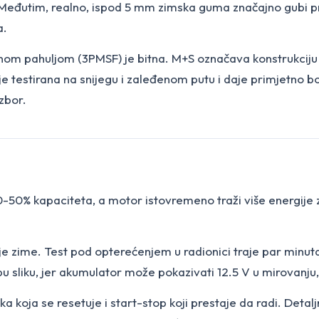
eđutim, realno, ispod 5 mm zimska guma značajno gubi pr
a.
m pahuljom (3PMSF) je bitna. M+S označava konstrukciju koj
estirana na snijegu i zaleđenom putu i daje primjetno bol
zbor.
0% kapaciteta, a motor istovremeno traži više energije za
rije zime. Test pod opterećenjem u radionici traje par minut
liku, jer akumulator može pokazivati 12.5 V u mirovanju, a
a koja se resetuje i start-stop koji prestaje da radi. Detal