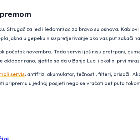
pripremom
u. Strugač za led i ledomrzac za bravo su osnova. Kablov
 topla jakna u gepeku nisu pretjerivanje ako vas put zakači 
i rok početak novembra. Tada servisi još nisu pretrpani, g
je oktobar rano, sjetite se da u Banja Luci i okolini prvi mr
mali servis
: antifriz, akumulator, tečnosti, filteri, brisači.
iti pripremu u jednoj posjeti nego se vraćati pet puta toko
ćini