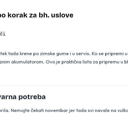
po korak za bh. uslove
či
a tek tada krene po zimske gume i u servis. Ko se pripremi 
znim akumulatorom. Ovo je praktična lista za pripremu u bh.
varna potreba
ila. Nemojte čekati novembar jer tada svi navale na vulka