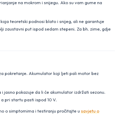
ianjanje na mokrom i snijegu. Ako su vam gume na
a teoretski podnosi blato i snijeg, ali ne garantuje
ji zaustavni put ispod sedam stepeni. Za bh. zime, gdje
 pokretanje. Akumulator koji ljeti pali motor bez
a i jasno pokazuje da li će akumulator izdržati sezonu.
 pri startu pasti ispod 10 V.
jno o simptomima i testiranju pročitajte u
savjetu o