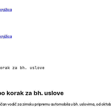
knjižica
knjižica
orak za bh. uslove
po korak za bh. uslove
aktičan vodič za zimsku pripremu automobila u bh. uslovima, od okt