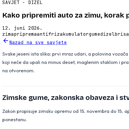
SAVJET ·
DIZEL
Kako pripremiti auto za zimu, korak 
12. juni 2026.
zima
priprema
antifriz
akumulator
gume
dizel
brisa
Nazad na sve savjete
Svake jeseni ista slika: prvi mraz udari, a polovina vozač
koji neće da upali na minus deset, maglenim staklom i pra
na otvorenom.
Zimske gume, zakonska obaveza i st
Zakon propisuje zimsku opremu od 15. novembra do 15. apr
ponestanu.