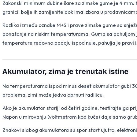
Zakonski minimum dubine šare za zimske gume je 4 mm. M
granici, bolje ih zamijenite dok ima izbora u prodavnicam
Razlika između oznake M+S i prave zimske gume sa snježno
ponašanje na niskim temperaturama. Guma sa pahuljom je t
temperature redovno padaju ispod nule, pahulja je pravi i
Akumulator, zima je trenutak istine
Na temperaturama ispod minus deset akumulator gubi 30-5
problema, zimi može jedva obrnuti radilicu.
Ako je akumulator stariji od četiri godine, testirajte ga p
Napon u mirovanju (voltmetrom kod kuće) daje samo grubu s
Znakovi slabog akumulatora su spor start ujutro, elektronik