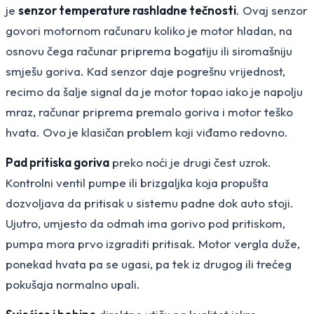
je
senzor temperature rashladne tečnosti
. Ovaj senzor
govori motornom računaru koliko je motor hladan, na
osnovu čega računar priprema bogatiju ili siromašniju
smješu goriva. Kad senzor daje pogrešnu vrijednost,
recimo da šalje signal da je motor topao iako je napolju
mraz, računar priprema premalo goriva i motor teško
hvata. Ovo je klasičan problem koji viđamo redovno.
Pad pritiska goriva
preko noći je drugi čest uzrok.
Kontrolni ventil pumpe ili brizgaljka koja propušta
dozvoljava da pritisak u sistemu padne dok auto stoji.
Ujutro, umjesto da odmah ima gorivo pod pritiskom,
pumpa mora prvo izgraditi pritisak. Motor vergla duže,
ponekad hvata pa se ugasi, pa tek iz drugog ili trećeg
pokušaja normalno upali.