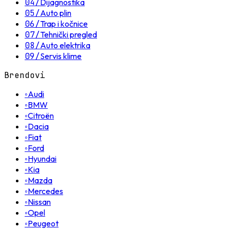
04
/
Dijagnostika
05
/
Auto plin
06
/
Trap i kočnice
07
/
Tehnički pregled
08
/
Auto elektrika
09
/
Servis klime
Brendovi
◦
Audi
◦
BMW
◦
Citroën
◦
Dacia
◦
Fiat
◦
Ford
◦
Hyundai
◦
Kia
◦
Mazda
◦
Mercedes
◦
Nissan
◦
Opel
◦
Peugeot