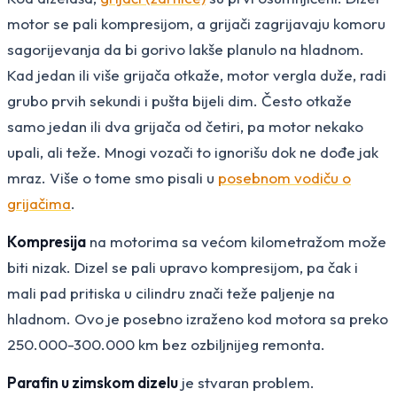
motor se pali kompresijom, a grijači zagrijavaju komoru
sagorijevanja da bi gorivo lakše planulo na hladnom.
Kad jedan ili više grijača otkaže, motor vergla duže, radi
grubo prvih sekundi i pušta bijeli dim. Često otkaže
samo jedan ili dva grijača od četiri, pa motor nekako
upali, ali teže. Mnogi vozači to ignorišu dok ne dođe jak
mraz. Više o tome smo pisali u
posebnom vodiču o
grijačima
.
Kompresija
na motorima sa većom kilometražom može
biti nizak. Dizel se pali upravo kompresijom, pa čak i
mali pad pritiska u cilindru znači teže paljenje na
hladnom. Ovo je posebno izraženo kod motora sa preko
250.000-300.000 km bez ozbiljnijeg remonta.
Parafin u zimskom dizelu
je stvaran problem.