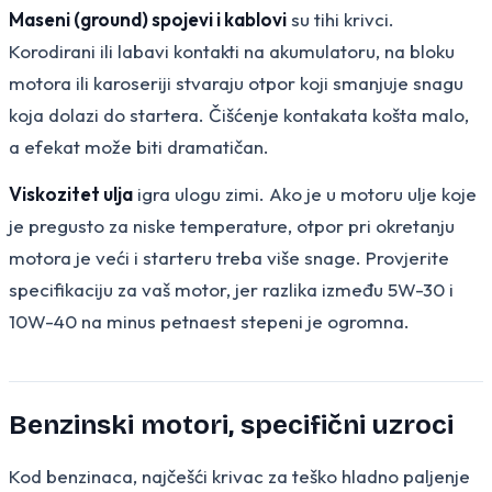
Maseni (ground) spojevi i kablovi
su tihi krivci.
Korodirani ili labavi kontakti na akumulatoru, na bloku
motora ili karoseriji stvaraju otpor koji smanjuje snagu
koja dolazi do startera. Čišćenje kontakata košta malo,
a efekat može biti dramatičan.
Viskozitet ulja
igra ulogu zimi. Ako je u motoru ulje koje
je pregusto za niske temperature, otpor pri okretanju
motora je veći i starteru treba više snage. Provjerite
specifikaciju za vaš motor, jer razlika između 5W-30 i
10W-40 na minus petnaest stepeni je ogromna.
Benzinski motori, specifični uzroci
Kod benzinaca, najčešći krivac za teško hladno paljenje