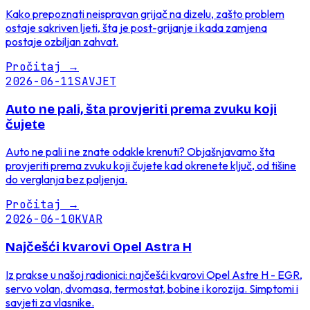
Kako prepoznati neispravan grijač na dizelu, zašto problem
ostaje sakriven ljeti, šta je post-grijanje i kada zamjena
postaje ozbiljan zahvat.
Pročitaj
→
2026-06-11
SAVJET
Auto ne pali, šta provjeriti prema zvuku koji
čujete
Auto ne pali i ne znate odakle krenuti? Objašnjavamo šta
provjeriti prema zvuku koji čujete kad okrenete ključ, od tišine
do verglanja bez paljenja.
Pročitaj
→
2026-06-10
KVAR
Najčešći kvarovi Opel Astra H
Iz prakse u našoj radionici: najčešći kvarovi Opel Astre H - EGR,
servo volan, dvomasa, termostat, bobine i korozija. Simptomi i
savjeti za vlasnike.