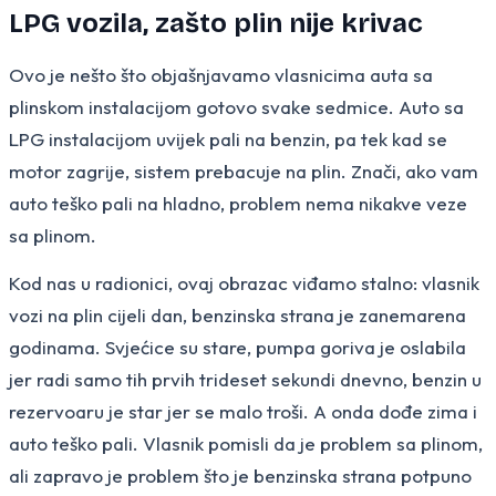
LPG vozila, zašto plin nije krivac
Ovo je nešto što objašnjavamo vlasnicima auta sa
plinskom instalacijom gotovo svake sedmice. Auto sa
LPG instalacijom uvijek pali na benzin, pa tek kad se
motor zagrije, sistem prebacuje na plin. Znači, ako vam
auto teško pali na hladno, problem nema nikakve veze
sa plinom.
Kod nas u radionici, ovaj obrazac viđamo stalno: vlasnik
vozi na plin cijeli dan, benzinska strana je zanemarena
godinama. Svjećice su stare, pumpa goriva je oslabila
jer radi samo tih prvih trideset sekundi dnevno, benzin u
rezervoaru je star jer se malo troši. A onda dođe zima i
auto teško pali. Vlasnik pomisli da je problem sa plinom,
ali zapravo je problem što je benzinska strana potpuno