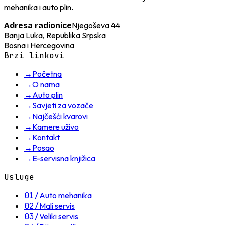
mehanika i auto plin.
Njegoševa 44
Adresa radionice
Banja Luka, Republika Srpska
Bosna i Hercegovina
Brzi linkovi
→
Početna
→
O nama
→
Auto plin
→
Savjeti za vozače
→
Najčešći kvarovi
→
Kamere uživo
→
Kontakt
→
Posao
→
E-servisna knjižica
Usluge
01
/
Auto mehanika
02
/
Mali servis
03
/
Veliki servis