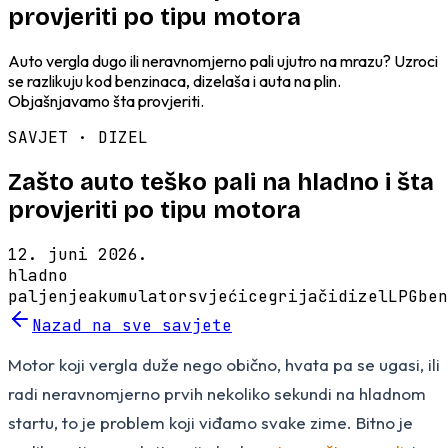
provjeriti po tipu motora
Auto vergla dugo ili neravnomjerno pali ujutro na mrazu? Uzroci
se razlikuju kod benzinaca, dizelaša i auta na plin.
Objašnjavamo šta provjeriti.
SAVJET ·
DIZEL
Zašto auto teško pali na hladno i šta
provjeriti po tipu motora
12. juni 2026.
hladno
paljenje
akumulator
svjećice
grijači
dizel
LPG
ben
Nazad na sve savjete
Motor koji vergla duže nego obično, hvata pa se ugasi, ili
radi neravnomjerno prvih nekoliko sekundi na hladnom
startu, to je problem koji viđamo svake zime. Bitno je