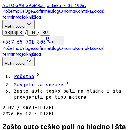
AUTO GAS
GAGA
Banja Luka · Od 1996.
Početna
Usluge
Za firme
Blog
O nama
Kontakt
Zakaži
termin
Moja knjižica
Alati i vodiči
/
/
SR|BS|HR
EN
RU
+387 65 701 308
Početna
Usluge
Za firme
Blog
O nama
Kontakt
Zakaži
termin
Moja knjižica
Alati i vodiči
Početna
Savjeti za vozače
Zašto auto teško pali na hladno i šta
provjeriti po tipu motora
№
07
/
SAVJET
DIZEL
2026-06-12 · DIZEL
Zašto auto teško pali na hladno i šta