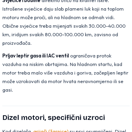
Svjećice i bobine
direktno utiču na kvalitet iskre.
Istrošene svjećice daju slab plameni luk koji na toplom
motoru može proći, ali na hladnom se odmah vidi.
Obične svjećice treba mijenjati svakih 30.000-40.000
km, iridijum svakih 80.000-100.000 km, zavisno od
proizvođača.
Prljav leptir gasa ili IAC ventil
ograničava protok
vazduha na niskim obrtajima. Na hladnom startu, kad
motor treba malo više vazduha i goriva, začepljen leptir
može uzrokovati da motor hvata neravnomjerno ili se
gasi.
Dizel motori, specifični uzroci
Kod dizelaša,
grijači (žarnice)
su prvi osumnjičeni. Dizel