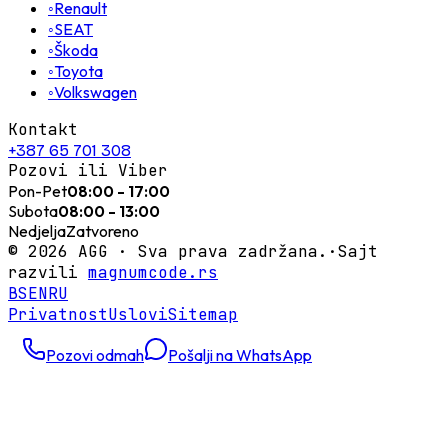
◦
Renault
◦
SEAT
◦
Škoda
◦
Toyota
◦
Volkswagen
Kontakt
+387 65 701 308
Pozovi ili Viber
Pon-Pet
08:00 - 17:00
Subota
08:00 - 13:00
Nedjelja
Zatvoreno
©
2026
AGG ·
Sva prava zadržana.
·
Sajt
razvili
magnumcode.rs
BS
EN
RU
Privatnost
Uslovi
Sitemap
Pozovi odmah
Pošalji na WhatsApp