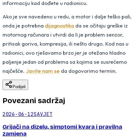
informaciju kad dođete u radionicu.
Ako je sve navedeno u redu, a motor i dalje teško pali,
onda je potrebna
dijagnostika
da se očitaju greške iz
motornog računara i utvrdi da li je problem senzor,
pritisak goriva, kompresija, ili nešto drugo. Kod nas u
radionici, ovo rješavamo brzo jer je otežano hladno
paljenje jedan od problema sa kojima se susrećemo
najčešće.
Javite nam se
da dogovorimo termin.
Podijeli
Povezani sadržaj
2026-06-12
SAVJET
Grijači na dizelu, simptomi kvara i pravilna
zamjena