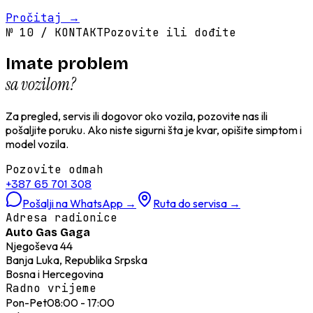
Pročitaj
→
№
10
/
KONTAKT
Pozovite ili dođite
Imate problem
sa vozilom?
Za pregled, servis ili dogovor oko vozila, pozovite nas ili
pošaljite poruku. Ako niste sigurni šta je kvar, opišite simptom i
model vozila.
Pozovite odmah
+387 65 701 308
Pošalji na WhatsApp
→
Ruta do servisa
→
Adresa radionice
Auto Gas Gaga
Njegoševa 44
Banja Luka, Republika Srpska
Bosna i Hercegovina
Radno vrijeme
Pon-Pet
08:00 - 17:00