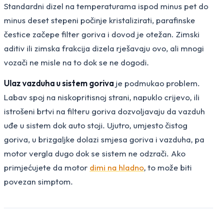
Standardni dizel na temperaturama ispod minus pet do
minus deset stepeni počinje kristalizirati, parafinske
čestice začepe filter goriva i dovod je otežan. Zimski
aditiv ili zimska frakcija dizela rješavaju ovo, ali mnogi
vozači ne misle na to dok se ne dogodi.
Ulaz vazduha u sistem goriva
je podmukao problem.
Labav spoj na niskopritisnoj strani, napuklo crijevo, ili
istrošeni brtvi na filteru goriva dozvoljavaju da vazduh
uđe u sistem dok auto stoji. Ujutro, umjesto čistog
goriva, u brizgaljke dolazi smjesa goriva i vazduha, pa
motor vergla dugo dok se sistem ne odzrači. Ako
primjećujete da motor
dimi na hladno
, to može biti
povezan simptom.