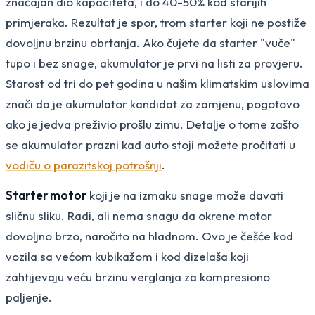
značajan dio kapaciteta, i do 40-50% kod starijih
primjeraka. Rezultat je spor, trom starter koji ne postiže
dovoljnu brzinu obrtanja. Ako čujete da starter "vuče"
tupo i bez snage, akumulator je prvi na listi za provjeru.
Starost od tri do pet godina u našim klimatskim uslovima
znači da je akumulator kandidat za zamjenu, pogotovo
ako je jedva preživio prošlu zimu. Detalje o tome zašto
se akumulator prazni kad auto stoji možete pročitati u
vodiču o parazitskoj potrošnji
.
Starter motor
koji je na izmaku snage može davati
sličnu sliku. Radi, ali nema snagu da okrene motor
dovoljno brzo, naročito na hladnom. Ovo je češće kod
vozila sa većom kubikažom i kod dizelaša koji
zahtijevaju veću brzinu verglanja za kompresiono
paljenje.