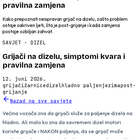
pravilna zamjena
Kako prepoznati neispravan grijač na dizelu, zašto problem
ostaje sakriven ljeti, šta je post-grijanje i kada zamjena
postaje ozbiljan zahvat.
SAVJET ·
DIZEL
Grijači na dizelu, simptomi kvara i
pravilna zamjena
12. juni 2026.
grijači
žarnice
dizel
hladno paljenje
zima
post-
grijanje
Nazad na sve savjete
Većina vozača zna da grijači služe za paljenje dizela na
hladno. Ali malo ko zna da savremeni dizel motori
koriste grijače i NAKON paljenja, da se grijač može