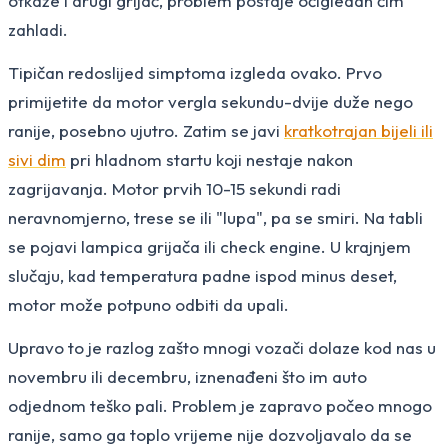
otkaže i drugi grijač, problem postaje očigledan čim
zahladi.
Tipičan redoslijed simptoma izgleda ovako. Prvo
primijetite da motor vergla sekundu-dvije duže nego
ranije, posebno ujutro. Zatim se javi
kratkotrajan bijeli ili
sivi dim
pri hladnom startu koji nestaje nakon
zagrijavanja. Motor prvih 10-15 sekundi radi
neravnomjerno, trese se ili "lupa", pa se smiri. Na tabli
se pojavi lampica grijača ili check engine. U krajnjem
slučaju, kad temperatura padne ispod minus deset,
motor može potpuno odbiti da upali.
Upravo to je razlog zašto mnogi vozači dolaze kod nas u
novembru ili decembru, iznenađeni što im auto
odjednom teško pali. Problem je zapravo počeo mnogo
ranije, samo ga toplo vrijeme nije dozvoljavalo da se