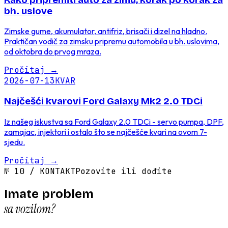
bh. uslove
Zimske gume, akumulator, antifriz, brisači i dizel na hladno.
Praktičan vodič za zimsku pripremu automobila u bh. uslovima,
od oktobra do prvog mraza.
Pročitaj
→
2026-07-13
KVAR
Najčešći kvarovi Ford Galaxy Mk2 2.0 TDCi
Iz našeg iskustva sa Ford Galaxy 2.0 TDCi - servo pumpa, DPF,
zamajac, injektori i ostalo što se najčešće kvari na ovom 7-
sjedu.
Pročitaj
→
№
10
/
KONTAKT
Pozovite ili dođite
Imate problem
sa vozilom?