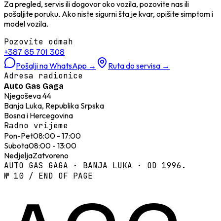
Za pregled, servis ili dogovor oko vozila, pozovite nas ili
pošaljite poruku. Ako niste sigurni šta je kvar, opišite simptom i
model vozila.
Pozovite odmah
+387 65 701 308
Pošalji na WhatsApp
→
Ruta do servisa
→
Adresa radionice
Auto Gas Gaga
Njegoševa 44
Banja Luka, Republika Srpska
Bosna i Hercegovina
Radno vrijeme
Pon-Pet
08:00 - 17:00
Subota
08:00 - 13:00
Nedjelja
Zatvoreno
AUTO GAS GAGA · BANJA LUKA · OD 1996.
№ 10 / END OF PAGE