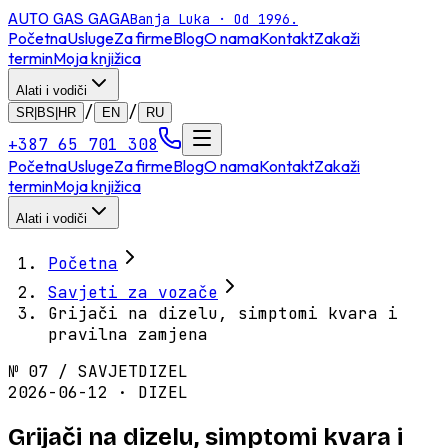
AUTO GAS
GAGA
Banja Luka · Od 1996.
Početna
Usluge
Za firme
Blog
O nama
Kontakt
Zakaži
termin
Moja knjižica
Alati i vodiči
/
/
SR|BS|HR
EN
RU
+387 65 701 308
Početna
Usluge
Za firme
Blog
O nama
Kontakt
Zakaži
termin
Moja knjižica
Alati i vodiči
Početna
Savjeti za vozače
Grijači na dizelu, simptomi kvara i
pravilna zamjena
№
07
/
SAVJET
DIZEL
2026-06-12 · DIZEL
Grijači na dizelu, simptomi kvara i