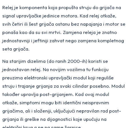
Relej je komponenta koja propušta struju do grijača na
signal upravljačke jedinice motora. Kad relej otkaže,
svih četiri ili šest grijača ostanu bez napajanja i motor se
ponaša kao da su svi mrtvi. Zamjena releja je znatno
jednostavniji i jeftiniji zahvat nego zamjena kompletnog
seta grijača.
Na starijim dizelima (do ranih 2000-ih) koristi se
jednostavan relej. Na novijim vozilima tu funkciju
preuzima elektronski upravljački modul koji reguliše
struju i trajanje grijanja za svaki cilindar posebno. Modul
također upravlja post-grijanjem. Kad ovaj modul
otkaže, simptomi mogu biti identični neispravnim
grijačima, ali i složeniji, uključujući nepravilan rad post-
grijanja ili greške na dijagnostici koje upućuju na
električni krug a ne na same žarnice.