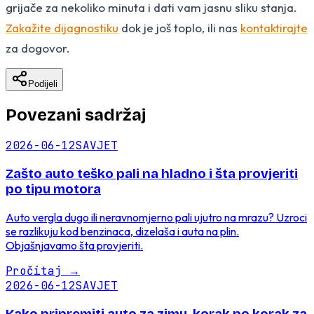
grijače za nekoliko minuta i dati vam jasnu sliku stanja.
Zakažite dijagnostiku
dok je još toplo, ili nas
kontaktirajte
za dogovor.
Podijeli
Povezani sadržaj
2026-06-12
SAVJET
Zašto auto teško pali na hladno i šta provjeriti
po tipu motora
Auto vergla dugo ili neravnomjerno pali ujutro na mrazu? Uzroci
se razlikuju kod benzinaca, dizelaša i auta na plin.
Objašnjavamo šta provjeriti.
Pročitaj
→
2026-06-12
SAVJET
Kako pripremiti auto za zimu, korak po korak za