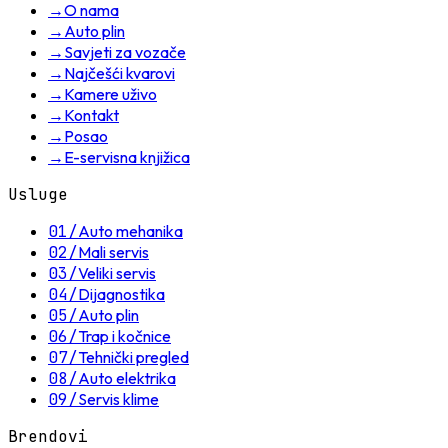
→
O nama
→
Auto plin
→
Savjeti za vozače
→
Najčešći kvarovi
→
Kamere uživo
→
Kontakt
→
Posao
→
E-servisna knjižica
Usluge
01
/
Auto mehanika
02
/
Mali servis
03
/
Veliki servis
04
/
Dijagnostika
05
/
Auto plin
06
/
Trap i kočnice
07
/
Tehnički pregled
08
/
Auto elektrika
09
/
Servis klime
Brendovi