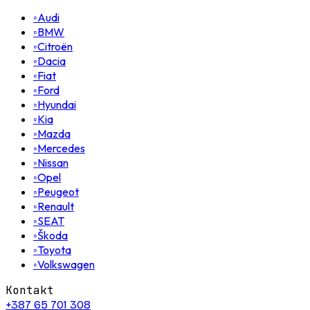
◦
Audi
◦
BMW
◦
Citroën
◦
Dacia
◦
Fiat
◦
Ford
◦
Hyundai
◦
Kia
◦
Mazda
◦
Mercedes
◦
Nissan
◦
Opel
◦
Peugeot
◦
Renault
◦
SEAT
◦
Škoda
◦
Toyota
◦
Volkswagen
Kontakt
+387 65 701 308