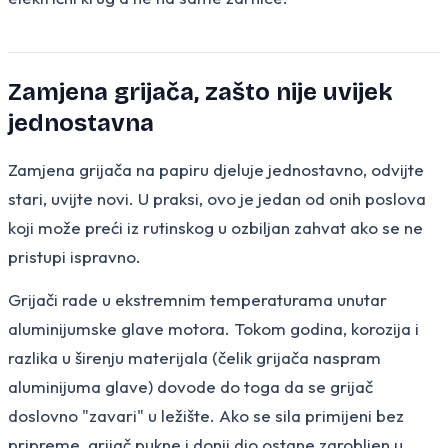
Zamjena grijača, zašto nije uvijek
jednostavna
Zamjena grijača na papiru djeluje jednostavno, odvijte
stari, uvijte novi. U praksi, ovo je jedan od onih poslova
koji može preći iz rutinskog u ozbiljan zahvat ako se ne
pristupi ispravno.
Grijači rade u ekstremnim temperaturama unutar
aluminijumske glave motora. Tokom godina, korozija i
razlika u širenju materijala (čelik grijača naspram
aluminijuma glave) dovode do toga da se grijač
doslovno "zavari" u ležište. Ako se sila primijeni bez
pripreme, grijač pukne i donji dio ostane zarobljen u