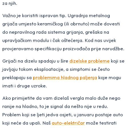
za njih.
Važno je koristiti ispravan tip. Ugradnja metalnog
grijača umjesto keramičkog (ili obrnuto) može dovesti
do nepravilnog rada sistema grijanja, grešaka na
upravljačkom modulu i čak oštećenja. Kod nas uvijek
provjeravamo specifikaciju proizvođača prije narudžbe.
Grijači na dizelu spadaju u šire
dizelske probleme
koji se
javljaju tokom eksploatacije, a simptomi se često
preklapaju sa
problemima hladnog paljenja
koje mogu
imati i druge uzroke.
Ako primijetite da vam dizelaš vergla malo duže nego
ranije na hladno, to je signal da nešto nije u redu.
Problem koji se ljeti jedva osjeti, u januaru postaje auto
koji neće da upali. Naš
auto-električar
može testirati