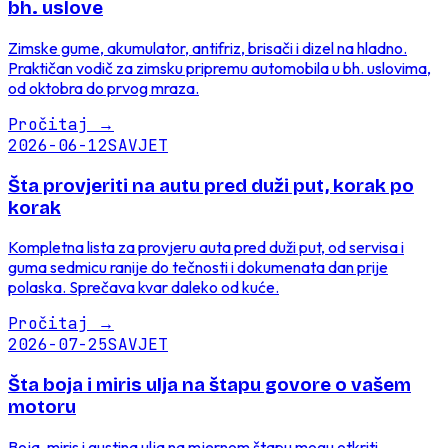
bh. uslove
Zimske gume, akumulator, antifriz, brisači i dizel na hladno.
Praktičan vodič za zimsku pripremu automobila u bh. uslovima,
od oktobra do prvog mraza.
Pročitaj
→
2026-06-12
SAVJET
Šta provjeriti na autu pred duži put, korak po
korak
Kompletna lista za provjeru auta pred duži put, od servisa i
guma sedmicu ranije do tečnosti i dokumenata dan prije
polaska. Sprečava kvar daleko od kuće.
Pročitaj
→
2026-07-25
SAVJET
Šta boja i miris ulja na štapu govore o vašem
motoru
Boja, miris i gustina ulja na mjernom štapu mogu otkriti