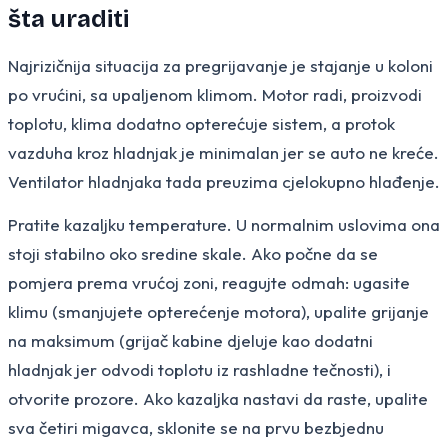
šta uraditi
Najrizičnija situacija za pregrijavanje je stajanje u koloni
po vrućini, sa upaljenom klimom. Motor radi, proizvodi
toplotu, klima dodatno opterećuje sistem, a protok
vazduha kroz hladnjak je minimalan jer se auto ne kreće.
Ventilator hladnjaka tada preuzima cjelokupno hlađenje.
Pratite kazaljku temperature. U normalnim uslovima ona
stoji stabilno oko sredine skale. Ako počne da se
pomjera prema vrućoj zoni, reagujte odmah: ugasite
klimu (smanjujete opterećenje motora), upalite grijanje
na maksimum (grijač kabine djeluje kao dodatni
hladnjak jer odvodi toplotu iz rashladne tečnosti), i
otvorite prozore. Ako kazaljka nastavi da raste, upalite
sva četiri migavca, sklonite se na prvu bezbjednu