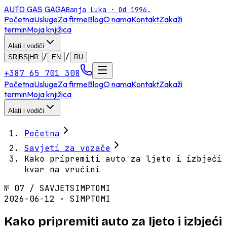
AUTO GAS
GAGA
Banja Luka · Od 1996.
Početna
Usluge
Za firme
Blog
O nama
Kontakt
Zakaži
termin
Moja knjižica
Alati i vodiči
/
/
SR|BS|HR
EN
RU
+387 65 701 308
Početna
Usluge
Za firme
Blog
O nama
Kontakt
Zakaži
termin
Moja knjižica
Alati i vodiči
Početna
Savjeti za vozače
Kako pripremiti auto za ljeto i izbjeći
kvar na vrućini
№
07
/
SAVJET
SIMPTOMI
2026-06-12 · SIMPTOMI
Kako pripremiti auto za ljeto i izbjeći