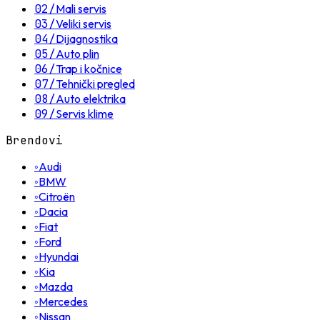
02
/
Mali servis
03
/
Veliki servis
04
/
Dijagnostika
05
/
Auto plin
06
/
Trap i kočnice
07
/
Tehnički pregled
08
/
Auto elektrika
09
/
Servis klime
Brendovi
◦
Audi
◦
BMW
◦
Citroën
◦
Dacia
◦
Fiat
◦
Ford
◦
Hyundai
◦
Kia
◦
Mazda
◦
Mercedes
◦
Nissan