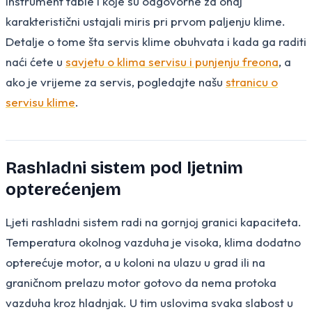
instrument table i koje su odgovorne za onaj
karakteristični ustajali miris pri prvom paljenju klime.
Detalje o tome šta servis klime obuhvata i kada ga raditi
naći ćete u
savjetu o klima servisu i punjenju freona
, a
ako je vrijeme za servis, pogledajte našu
stranicu o
servisu klime
.
Rashladni sistem pod ljetnim
opterećenjem
Ljeti rashladni sistem radi na gornjoj granici kapaciteta.
Temperatura okolnog vazduha je visoka, klima dodatno
opterećuje motor, a u koloni na ulazu u grad ili na
graničnom prelazu motor gotovo da nema protoka
vazduha kroz hladnjak. U tim uslovima svaka slabost u