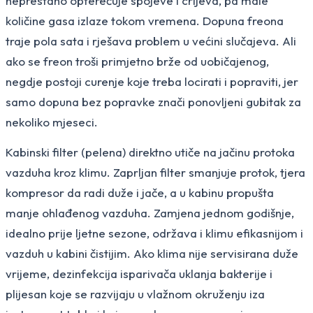
neprestano opterećuje spojeve i crijeva, pa male
količine gasa izlaze tokom vremena. Dopuna freona
traje pola sata i rješava problem u većini slučajeva. Ali
ako se freon troši primjetno brže od uobičajenog,
negdje postoji curenje koje treba locirati i popraviti, jer
samo dopuna bez popravke znači ponovljeni gubitak za
nekoliko mjeseci.
Kabinski filter (pelena) direktno utiče na jačinu protoka
vazduha kroz klimu. Zaprljan filter smanjuje protok, tjera
kompresor da radi duže i jače, a u kabinu propušta
manje ohlađenog vazduha. Zamjena jednom godišnje,
idealno prije ljetne sezone, održava i klimu efikasnijom i
vazduh u kabini čistijim. Ako klima nije servisirana duže
vrijeme, dezinfekcija isparivača uklanja bakterije i
plijesan koje se razvijaju u vlažnom okruženju iza