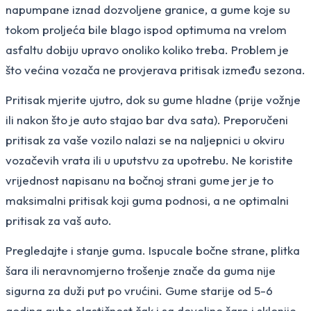
napumpane iznad dozvoljene granice, a gume koje su
tokom proljeća bile blago ispod optimuma na vrelom
asfaltu dobiju upravo onoliko koliko treba. Problem je
što većina vozača ne provjerava pritisak između sezona.
Pritisak mjerite ujutro, dok su gume hladne (prije vožnje
ili nakon što je auto stajao bar dva sata). Preporučeni
pritisak za vaše vozilo nalazi se na naljepnici u okviru
vozačevih vrata ili u uputstvu za upotrebu. Ne koristite
vrijednost napisanu na bočnoj strani gume jer je to
maksimalni pritisak koji guma podnosi, a ne optimalni
pritisak za vaš auto.
Pregledajte i stanje guma. Ispucale bočne strane, plitka
šara ili neravnomjerno trošenje znače da guma nije
sigurna za duži put po vrućini. Gume starije od 5-6
godina gube elastičnost čak i sa dovoljno šare i sklonije