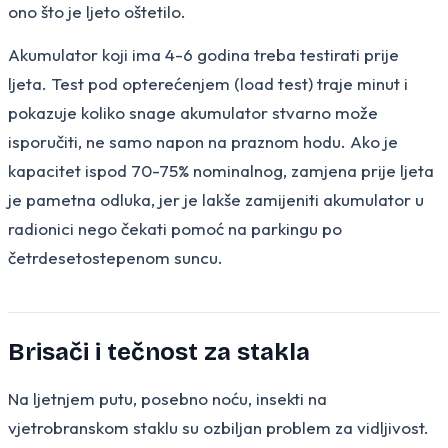
ono što je ljeto oštetilo.
Akumulator koji ima 4-6 godina treba testirati prije
ljeta. Test pod opterećenjem (load test) traje minut i
pokazuje koliko snage akumulator stvarno može
isporučiti, ne samo napon na praznom hodu. Ako je
kapacitet ispod 70-75% nominalnog, zamjena prije ljeta
je pametna odluka, jer je lakše zamijeniti akumulator u
radionici nego čekati pomoć na parkingu po
četrdesetostepenom suncu.
Brisači i tečnost za stakla
Na ljetnjem putu, posebno noću, insekti na
vjetrobranskom staklu su ozbiljan problem za vidljivost.