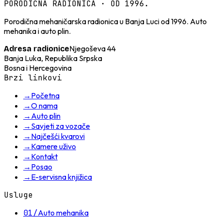
PORODIČNA RADIONICA · OD 1996.
Porodična mehaničarska radionica u Banja Luci od 1996. Auto
mehanika i auto plin.
Njegoševa 44
Adresa radionice
Banja Luka, Republika Srpska
Bosna i Hercegovina
Brzi linkovi
→
Početna
→
O nama
→
Auto plin
→
Savjeti za vozače
→
Najčešći kvarovi
→
Kamere uživo
→
Kontakt
→
Posao
→
E-servisna knjižica
Usluge
01
/
Auto mehanika