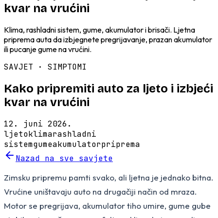
kvar na vrućini
Klima, rashladni sistem, gume, akumulator i brisači. Ljetna
priprema auta da izbjegnete pregrijavanje, prazan akumulator
ili pucanje gume na vrućini.
SAVJET ·
SIMPTOMI
Kako pripremiti auto za ljeto i izbjeći
kvar na vrućini
12. juni 2026.
ljeto
klima
rashladni
sistem
gume
akumulator
priprema
Nazad na sve savjete
Zimsku pripremu pamti svako, ali ljetna je jednako bitna.
Vrućine uništavaju auto na drugačiji način od mraza.
Motor se pregrijava, akumulator tiho umire, gume gube