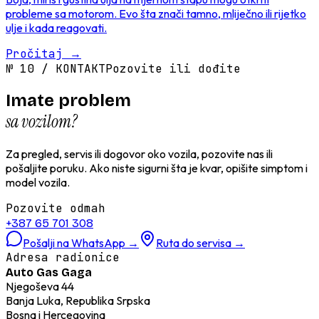
probleme sa motorom. Evo šta znači tamno, mliječno ili rijetko
ulje i kada reagovati.
Pročitaj
→
№
10
/
KONTAKT
Pozovite ili dođite
Imate problem
sa vozilom?
Za pregled, servis ili dogovor oko vozila, pozovite nas ili
pošaljite poruku. Ako niste sigurni šta je kvar, opišite simptom i
model vozila.
Pozovite odmah
+387 65 701 308
Pošalji na WhatsApp
→
Ruta do servisa
→
Adresa radionice
Auto Gas Gaga
Njegoševa 44
Banja Luka, Republika Srpska
Bosna i Hercegovina