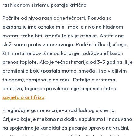
rashladnom sistemu postaje kritična.
Počnite od nivoa rashladne tečnosti. Posuda za
ekspanziju ima oznake min i max, a nivo na hladnom
motoru treba biti između te dvije oznake. Antifriz ne
služi samo protiv zamrzavanja. Podiže tačku ključanja,
štiti metalne površine od korozije i održava efikasan
prenos toplote. Ako je tečnost starija od 3-5 godina ili je
promijenila boju (postala mutna, smeđa ili sa vidljivim
talogom), zamjena je na redu. Detalje o vrstama
antifriza, bojama i pravilima miješanja naći ćete u
savjetu o antifrizu
.
Pregledajte gumena crijeva rashladnog sistema.
Crijevo koje je mekano na dodir, napuknuto ili naduvano
na spojevima je kandidat za pucanje upravo na vrućini,