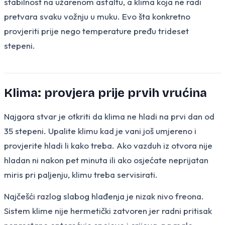
stabilnost na užarenom asfaltu, a klima koja ne radi
pretvara svaku vožnju u muku. Evo šta konkretno
provjeriti prije nego temperature pređu trideset
stepeni.
Klima: provjera prije prvih vrućina
Najgora stvar je otkriti da klima ne hladi na prvi dan od
35 stepeni. Upalite klimu kad je vani još umjereno i
provjerite hladi li kako treba. Ako vazduh iz otvora nije
hladan ni nakon pet minuta ili ako osjećate neprijatan
miris pri paljenju, klimu treba servisirati.
Najčešći razlog slabog hlađenja je nizak nivo freona.
Sistem klime nije hermetički zatvoren jer radni pritisak