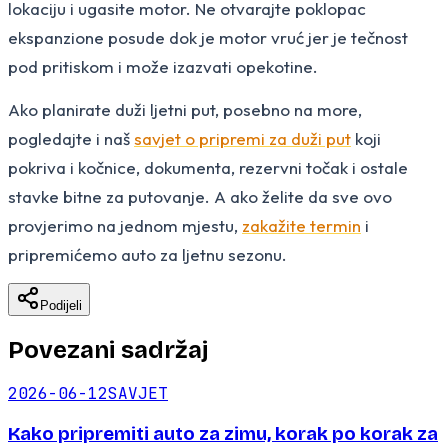
lokaciju i ugasite motor. Ne otvarajte poklopac
ekspanzione posude dok je motor vruć jer je tečnost
pod pritiskom i može izazvati opekotine.
Ako planirate duži ljetni put, posebno na more,
pogledajte i naš
savjet o pripremi za duži put
koji
pokriva i kočnice, dokumenta, rezervni točak i ostale
stavke bitne za putovanje. A ako želite da sve ovo
provjerimo na jednom mjestu,
zakažite termin
i
pripremićemo auto za ljetnu sezonu.
Podijeli
Povezani sadržaj
2026-06-12
SAVJET
Kako pripremiti auto za zimu, korak po korak za