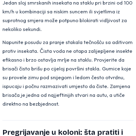
Jedan sloj smrskanih insekata na staklu pri brzini od 100
km/h u kombinaciji sa niskim suncem ili svjetlima iz
suprotnog smjera može potpuno blokirati vidljivost za
nekoliko sekundi.
Napunite posudu za pranje stakala tečnošću sa aditivom
protiv insekata. Čista voda ne otapa zalijepljene insekte
efikasno i brzo ostavlja mrlje na staklu. Provjerite da
brisači čisto brišu po cijeloj površini stakla. Gumice koje
su provele zimu pod snijegom i ledom često otvrdnu,
ispucaju i počnu razmazivati umjesto da čiste. Zamjena
brisača je jedna od najjeftinijih stvari na autu, a utiče
direktno na bezbjednost.
Pregrijavanje u koloni: šta pratiti i