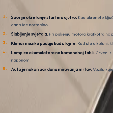
Akumulator skoro nikad ne otkaže iz čistog vedrog neba, 
Sporije okretanje startera ujutro.
Kad okrenete ključ
dana ide normalno.
Slabljenje svjetala.
Pri paljenju motora kratkotrajno pa
Klima i muzika padaju kad stojite.
Kad ste u koloni, kl
Lampica akumulatora na komandnoj tabli.
Crveni si
naponom.
Auto je nakon par dana mirovanja mrtav.
Vozilo koje
Ako ste na bilo koja dva od ovih pet rekli "da, to mi se de
Kako sami provjeriti akumulator mul