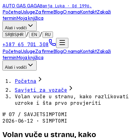
AUTO GAS
GAGA
Banja Luka · Od 1996.
Početna
Usluge
Za firme
Blog
O nama
Kontakt
Zakaži
termin
Moja knjižica
Alati i vodiči
/
/
SR|BS|HR
EN
RU
+387 65 701 308
Početna
Usluge
Za firme
Blog
O nama
Kontakt
Zakaži
termin
Moja knjižica
Alati i vodiči
Početna
Savjeti za vozače
Volan vuče u stranu, kako razlikovati
uzroke i šta prvo provjeriti
№
07
/
SAVJET
SIMPTOMI
2026-06-12 · SIMPTOMI
Volan vuče u stranu, kako