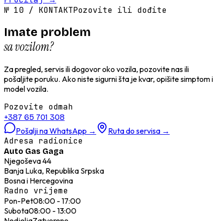
№
10
/
KONTAKT
Pozovite ili dođite
Imate problem
sa vozilom?
Za pregled, servis ili dogovor oko vozila, pozovite nas ili
pošaljite poruku. Ako niste sigurni šta je kvar, opišite simptom i
model vozila.
Pozovite odmah
+387 65 701 308
Pošalji na WhatsApp
→
Ruta do servisa
→
Adresa radionice
Auto Gas Gaga
Njegoševa 44
Banja Luka, Republika Srpska
Bosna i Hercegovina
Radno vrijeme
Pon-Pet
08:00 - 17:00
Subota
08:00 - 13:00
Nedjelja
Zatvoreno