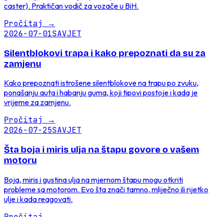
caster). Praktičan vodič za vozače u BiH.
Pročitaj
→
2026-07-01
SAVJET
Silentblokovi trapa i kako prepoznati da su za
zamjenu
Kako prepoznati istrošene silentblokove na trapu po zvuku,
ponašanju auta i habanju guma, koji tipovi postoje i kada je
vrijeme za zamjenu.
Pročitaj
→
2026-07-25
SAVJET
Šta boja i miris ulja na štapu govore o vašem
motoru
Boja, miris i gustina ulja na mjernom štapu mogu otkriti
probleme sa motorom. Evo šta znači tamno, mliječno ili rijetko
ulje i kada reagovati.
Pročitaj
→