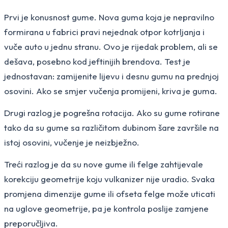
Prvi je konusnost gume. Nova guma koja je nepravilno
formirana u fabrici pravi nejednak otpor kotrljanja i
vuče auto u jednu stranu. Ovo je rijedak problem, ali se
dešava, posebno kod jeftinijih brendova. Test je
jednostavan: zamijenite lijevu i desnu gumu na prednjoj
osovini. Ako se smjer vučenja promijeni, kriva je guma.
Drugi razlog je pogrešna rotacija. Ako su gume rotirane
tako da su gume sa različitom dubinom šare završile na
istoj osovini, vučenje je neizbježno.
Treći razlog je da su nove gume ili felge zahtijevale
korekciju geometrije koju vulkanizer nije uradio. Svaka
promjena dimenzije gume ili ofseta felge može uticati
na uglove geometrije, pa je kontrola poslije zamjene
preporučljiva.