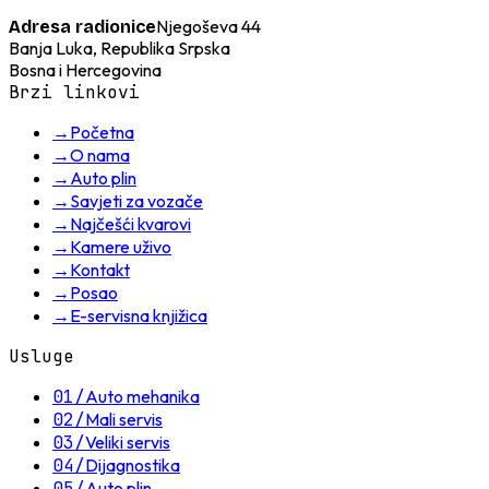
Njegoševa 44
Adresa radionice
Banja Luka, Republika Srpska
Bosna i Hercegovina
Brzi linkovi
→
Početna
→
O nama
→
Auto plin
→
Savjeti za vozače
→
Najčešći kvarovi
→
Kamere uživo
→
Kontakt
→
Posao
→
E-servisna knjižica
Usluge
01
/
Auto mehanika
02
/
Mali servis
03
/
Veliki servis
04
/
Dijagnostika
05
/
Auto plin