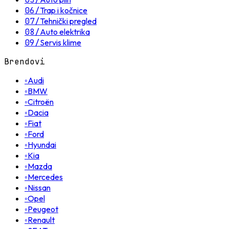
06
/
Trap i kočnice
07
/
Tehnički pregled
08
/
Auto elektrika
09
/
Servis klime
Brendovi
◦
Audi
◦
BMW
◦
Citroën
◦
Dacia
◦
Fiat
◦
Ford
◦
Hyundai
◦
Kia
◦
Mazda
◦
Mercedes
◦
Nissan
◦
Opel
◦
Peugeot
◦
Renault