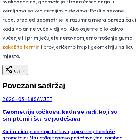
svakodnevica, geometrija strada češće nego u
zemljama sa kvalitetnijim putevima. Poslije sezone
rupa, pregled geometrije je razumna mjera opreza čak i
kada volan ne vuče vidljivo. Ako osjetite bilo kakvo
vučenje ili primijećujete neravnomjerno trošenje guma,
zakažite termin
i provjerićemo trap i geometriju na licu
mjesta.
Podijeli
Povezani sadržaj
2026-05-18
SAVJET
Geometrija točkova, kada se radi, koji su
simptomi i šta se podešava
Kada raditi geometriju točkova, koji su simptomi loše
geometrije i šta uređaj zapravo podešava (toe, camber,