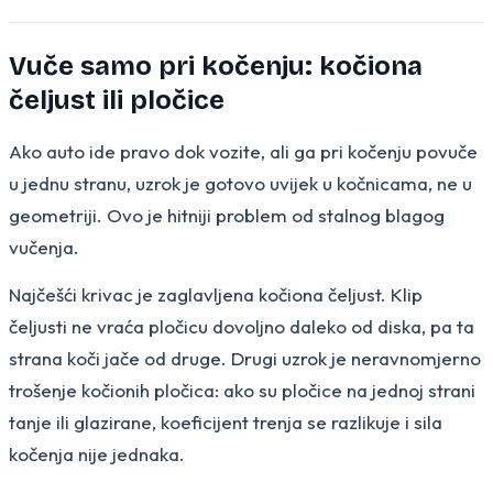
Vuče samo pri kočenju: kočiona
čeljust ili pločice
Ako auto ide pravo dok vozite, ali ga pri kočenju povuče
u jednu stranu, uzrok je gotovo uvijek u kočnicama, ne u
geometriji. Ovo je hitniji problem od stalnog blagog
vučenja.
Najčešći krivac je zaglavljena kočiona čeljust. Klip
čeljusti ne vraća pločicu dovoljno daleko od diska, pa ta
strana koči jače od druge. Drugi uzrok je neravnomjerno
trošenje kočionih pločica: ako su pločice na jednoj strani
tanje ili glazirane, koeficijent trenja se razlikuje i sila
kočenja nije jednaka.