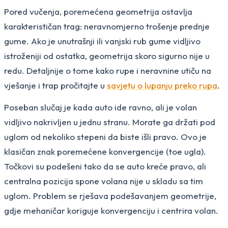
Pored vučenja, poremećena geometrija ostavlja
karakterističan trag: neravnomjerno trošenje prednje
gume. Ako je unutrašnji ili vanjski rub gume vidljivo
istroženiji od ostatka, geometrija skoro sigurno nije u
redu. Detaljnije o tome kako rupe i neravnine utiču na
vješanje i trap pročitajte u
savjetu o lupanju preko rupa
.
Poseban slučaj je kada auto ide ravno, ali je volan
vidljivo nakrivljen u jednu stranu. Morate ga držati pod
uglom od nekoliko stepeni da biste išli pravo. Ovo je
klasičan znak poremećene konvergencije (toe ugla).
Točkovi su podešeni tako da se auto kreće pravo, ali
centralna pozicija spone volana nije u skladu sa tim
uglom. Problem se rješava podešavanjem geometrije,
gdje mehaničar koriguje konvergenciju i centrira volan.