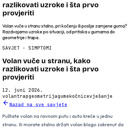
razlikovati uzroke i šta prvo
provjeriti
Volan vuče u stranu stalno, pri kočenju ili poslije zamjene guma?
Razdvajamo uzroke po situaciji, od pritiska u gumama do
geometrije i trapa.
SAVJET ·
SIMPTOMI
Volan vuče u stranu, kako
razlikovati uzroke i šta prvo
provjeriti
12. juni 2026.
volan
trap
geometrija
gume
kočnice
vješanje
Nazad na sve savjete
Puštate volan na ravnom putu i auto kreće u jednu
stranu. Ili morate stalno držati volan blago zakrenut da