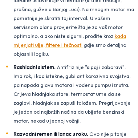
idealne uslove koje vi nemate (kratke relacije,
prašina, gužve u Banjoj Luci). Na mnogim motorima
pametnije je skratiti taj interval. U vašem
servisnom planu provjerite šta je za vaš motor
optimalno, a ako niste sigurni, prođite kroz
kada
mijenjati ulje, filtere i tečnosti
gdje smo detaljno
objasnili logiku.
Rashladni sistem.
Antifriz nije "sipaj i zaboravi".
Ima rok, i kad istekne, gubi antikorozivna svojstva,
pa napada glavu motora i vodenu pumpu iznutra.
Crijeva hladnjaka stare, termostat ume da se
zaglavi, hladnjak se zapuši taložem. Pregrijavanje
je jedan od najbržih načina da ubijete benzinski
motor, nekad u jednoj vožnji.
Razvodni remen ili lanac u roku.
Ovo nije pitanje