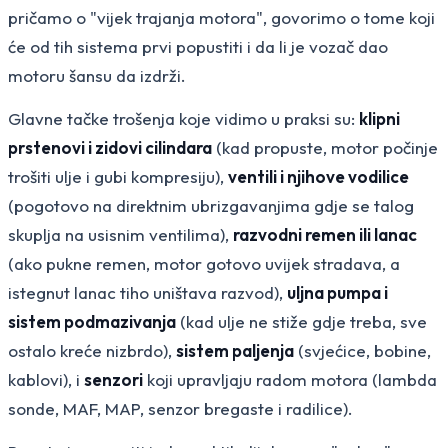
pričamo o "vijek trajanja motora", govorimo o tome koji
će od tih sistema prvi popustiti i da li je vozač dao
motoru šansu da izdrži.
Glavne tačke trošenja koje vidimo u praksi su:
klipni
prstenovi i zidovi cilindara
(kad propuste, motor počinje
trošiti ulje i gubi kompresiju),
ventili i njihove vodilice
(pogotovo na direktnim ubrizgavanjima gdje se talog
skuplja na usisnim ventilima),
razvodni remen ili lanac
(ako pukne remen, motor gotovo uvijek stradava, a
istegnut lanac tiho uništava razvod),
uljna pumpa i
sistem podmazivanja
(kad ulje ne stiže gdje treba, sve
ostalo kreće nizbrdo),
sistem paljenja
(svjećice, bobine,
kablovi), i
senzori
koji upravljaju radom motora (lambda
sonde, MAF, MAP, senzor bregaste i radilice).