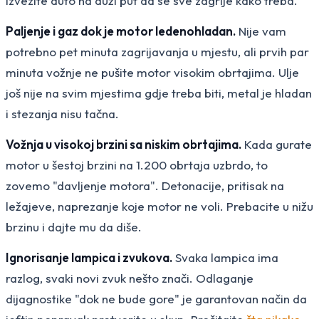
izvezite auto na duži put da se sve zagrije kako treba.
Paljenje i gaz dok je motor ledenohladan.
Nije vam
potrebno pet minuta zagrijavanja u mjestu, ali prvih par
minuta vožnje ne pušite motor visokim obrtajima. Ulje
još nije na svim mjestima gdje treba biti, metal je hladan
i stezanja nisu tačna.
Vožnja u visokoj brzini sa niskim obrtajima.
Kada gurate
motor u šestoj brzini na 1.200 obrtaja uzbrdo, to
zovemo "davljenje motora". Detonacije, pritisak na
ležajeve, naprezanje koje motor ne voli. Prebacite u nižu
brzinu i dajte mu da diše.
Ignorisanje lampica i zvukova.
Svaka lampica ima
razlog, svaki novi zvuk nešto znači. Odlaganje
dijagnostike "dok ne bude gore" je garantovan način da