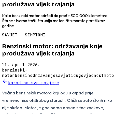
produžava vijek trajanja
Kako benzinski motor održati da prođe 300.000 kilometara.
Šta se stvarno troši, šta ubija motor i šta morate pratiti kroz
godine.
SAVJET ·
SIMPTOMI
Benzinski motor: održavanje koje
produžava vijek trajanja
11. april 2026.
benzinski-
motor
benzin
odrzavanje
savjeti
dugovjecnost
moto
Nazad na sve savjete
Većina benzinskih motora koji odu u otpad prije
vremena nisu otišli zbog starosti. Otišli su zato što ih niko
nije slušao. Motor je godinama davao sitne znakove,