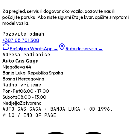
Za pregled, servis ili dogovor oko vozila, pozovite nas ili
pošaljite poruku. Ako niste sigurni šta je kvar, opišite simptom i
model vozila.
Pozovite odmah
+387 65 701 308
Pošalji na WhatsApp
→
Ruta do servisa
→
Adresa radionice
Auto Gas Gaga
Njegoševa 44
Banja Luka, Republika Srpska
Bosna i Hercegovina
Radno vrijeme
Pon-Pet
08:00 - 17:00
Subota
08:00 - 13:00
Nedjelja
Zatvoreno
AUTO GAS GAGA · BANJA LUKA · OD 1996.
№ 10 / END OF PAGE