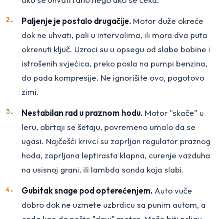
Paljenje je postalo drugačije.
Motor duže okreće
dok ne uhvati, pali u intervalima, ili mora dva puta
okrenuti ključ. Uzroci su u opsegu od slabe bobine i
istrošenih svjećica, preko posla na pumpi benzina,
do pada kompresije. Ne ignorišite ovo, pogotovo
zimi.
Nestabilan rad u praznom hodu.
Motor "skače" u
leru, obrtaji se šetaju, povremeno umalo da se
ugasi. Najčešći krivci su zaprljan regulator praznog
hoda, zaprljana leptirasta klapna, curenje vazduha
na usisnoj grani, ili lambda sonda koja slabi.
Gubitak snage pod opterećenjem.
Auto vuče
dobro dok ne uzmete uzbrdicu sa punim autom, a
onda kao da nešto "davi" motor. Može biti prljav