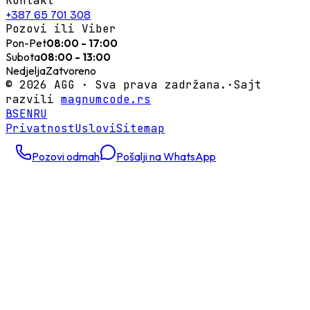
Kontakt
+387 65 701 308
Pozovi ili Viber
Pon-Pet
08:00 - 17:00
Subota
08:00 - 13:00
Nedjelja
Zatvoreno
©
2026
AGG ·
Sva prava zadržana.
·
Sajt
razvili
magnumcode.rs
BS
EN
RU
Privatnost
Uslovi
Sitemap
Pozovi odmah
Pošalji na WhatsApp