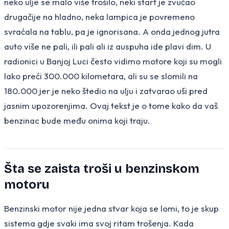
neko ulje se malo više trošilo, neki start je zvučao
drugačije na hladno, neka lampica je povremeno
svraćala na tablu, pa je ignorisana. A onda jednog jutra
auto više ne pali, ili pali ali iz auspuha ide plavi dim. U
radionici u Banjoj Luci često vidimo motore koji su mogli
lako preći 300.000 kilometara, ali su se slomili na
180.000 jer je neko štedio na ulju i zatvarao uši pred
jasnim upozorenjima. Ovaj tekst je o tome kako da vaš
benzinac bude među onima koji traju.
Šta se zaista troši u benzinskom
motoru
Benzinski motor nije jedna stvar koja se lomi, to je skup
sistema gdje svaki ima svoj ritam trošenja. Kada