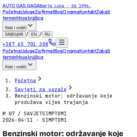
AUTO GAS
GAGA
Banja Luka · Od 1996.
Početna
Usluge
Za firme
Blog
O nama
Kontakt
Zakaži
termin
Moja knjižica
Alati i vodiči
/
/
SR|BS|HR
EN
RU
+387 65 701 308
Početna
Usluge
Za firme
Blog
O nama
Kontakt
Zakaži
termin
Moja knjižica
Alati i vodiči
Početna
Savjeti za vozače
Benzinski motor: održavanje koje
produžava vijek trajanja
№
07
/
SAVJET
SIMPTOMI
2026-04-11 · SIMPTOMI
Benzinski motor: održavanje koje