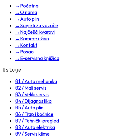
→
Početna
→
O nama
→
Auto plin
→
Savjeti za vozače
→
Najčešći kvarovi
→
Kamere uživo
→
Kontakt
→
Posao
→
E-servisna knjižica
Usluge
01
/
Auto mehanika
02
/
Mali servis
03
/
Veliki servis
04
/
Dijagnostika
05
/
Auto plin
06
/
Trap i kočnice
07
/
Tehnički pregled
08
/
Auto elektrika
09
/
Servis klime