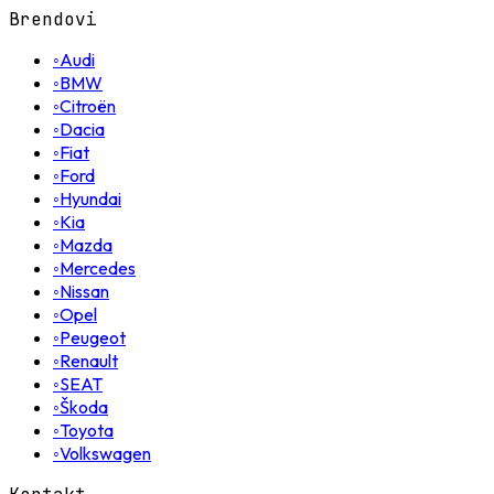
Brendovi
◦
Audi
◦
BMW
◦
Citroën
◦
Dacia
◦
Fiat
◦
Ford
◦
Hyundai
◦
Kia
◦
Mazda
◦
Mercedes
◦
Nissan
◦
Opel
◦
Peugeot
◦
Renault
◦
SEAT
◦
Škoda
◦
Toyota
◦
Volkswagen