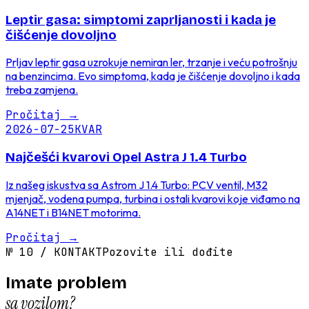
Leptir gasa: simptomi zaprljanosti i kada je
čišćenje dovoljno
Prljav leptir gasa uzrokuje nemiran ler, trzanje i veću potrošnju
na benzincima. Evo simptoma, kada je čišćenje dovoljno i kada
treba zamjena.
Pročitaj
→
2026-07-25
KVAR
Najčešći kvarovi Opel Astra J 1.4 Turbo
Iz našeg iskustva sa Astrom J 1.4 Turbo: PCV ventil, M32
mjenjač, vodena pumpa, turbina i ostali kvarovi koje viđamo na
A14NET i B14NET motorima.
Pročitaj
→
№
10
/
KONTAKT
Pozovite ili dođite
Imate problem
sa vozilom?