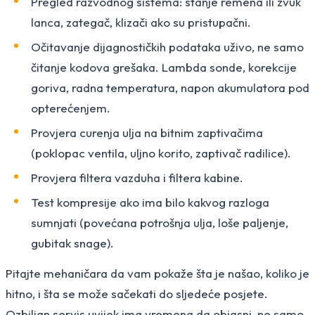
Pregled razvodnog sistema: stanje remena ili zvuk
lanca, zategač, klizači ako su pristupačni.
Očitavanje dijagnostičkih podataka uživo, ne samo
čitanje kodova grešaka. Lambda sonde, korekcije
goriva, radna temperatura, napon akumulatora pod
opterećenjem.
Provjera curenja ulja na bitnim zaptivačima
(poklopac ventila, uljno korito, zaptivač radilice).
Provjera filtera vazduha i filtera kabine.
Test kompresije ako ima bilo kakvog razloga
sumnjati (povećana potrošnja ulja, loše paljenje,
gubitak snage).
Pitajte mehaničara da vam pokaže šta je našao, koliko je
hitno, i šta se može sačekati do sljedeće posjete.
Ozbiljan servis uvijek ima vremena da objasni, ne samo