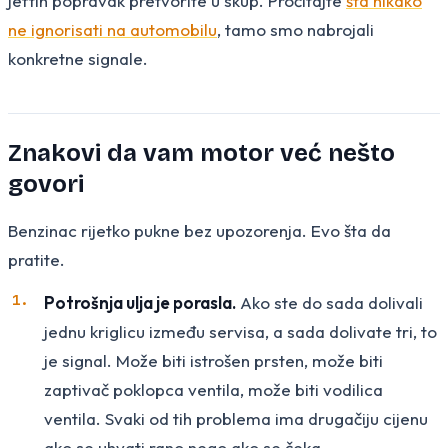
jeftin popravak pretvorite u skup. Pročitajte
šta nikako
ne ignorisati na automobilu
, tamo smo nabrojali
konkretne signale.
Znakovi da vam motor već nešto
govori
Benzinac rijetko pukne bez upozorenja. Evo šta da
pratite.
Potrošnja ulja je porasla.
Ako ste do sada dolivali
jednu kriglicu između servisa, a sada dolivate tri, to
je signal. Može biti istrošen prsten, može biti
zaptivač poklopca ventila, može biti vodilica
ventila. Svaki od tih problema ima drugačiju cijenu
ako se uhvati rano nego ako se čeka.