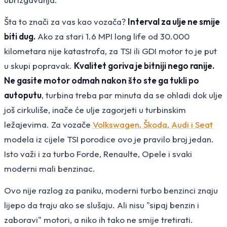
Šta to znači za vas kao vozača?
Interval za ulje ne smije
biti dug.
Ako za stari 1.6 MPI long life od 30.000
kilometara nije katastrofa, za TSI ili GDI motor to je put
u skupi popravak.
Kvalitet goriva je bitniji nego ranije.
Ne gasite motor odmah nakon što ste ga tukli po
autoputu
, turbina treba par minuta da se ohladi dok ulje
još cirkuliše, inače će ulje zagorjeti u turbinskim
ležajevima. Za vozače
Volkswagen, Škoda, Audi i Seat
modela iz cijele TSI porodice ovo je pravilo broj jedan.
Isto važi i za turbo Forde, Renaulte, Opele i svaki
moderni mali benzinac.
Ovo nije razlog za paniku, moderni turbo benzinci znaju
lijepo da traju ako se slušaju. Ali nisu "sipaj benzin i
zaboravi" motori, a niko ih tako ne smije tretirati.