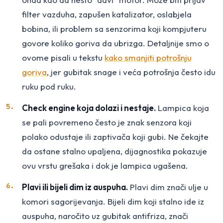
filter vazduha, zapušen katalizator, oslabjela
bobina, ili problem sa senzorima koji kompjuteru
govore koliko goriva da ubrizga. Detaljnije smo o
ovome pisali u tekstu
kako smanjiti potrošnju
goriva
, jer gubitak snage i veća potrošnja često idu
ruku pod ruku.
Check engine koja dolazi i nestaje.
Lampica koja
se pali povremeno često je znak senzora koji
polako odustaje ili zaptivača koji gubi. Ne čekajte
da ostane stalno upaljena, dijagnostika pokazuje
ovu vrstu grešaka i dok je lampica ugašena.
Plavi ili bijeli dim iz auspuha.
Plavi dim znači ulje u
komori sagorijevanja. Bijeli dim koji stalno ide iz
auspuha, naročito uz gubitak antifriza, znači