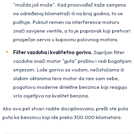
"možda još može". Kad proizvođač kaže zamjena
na određenoj kilometraži ili na broj godina, to se
poštuje. Puknut remen na interference motoru
znači savijene ventile, a to je popravak koji pretvori
prosječan servis u kupovinu polovnog motora.
Filter vazduha i kvalitetno gorivo.
Zaprljan filter
vazduha znači motor "guta" prašinu i radi bogatijom
smjesom. Loše gorivo sa vodom, nečistoćama ili
slabim oktanima tera motor da rani sam sebe,
pogotovo moderne direktne benzince koji reaguju
vrlo osjetljivo na kvalitet benzina.
Ako ovo pet stvari radite disciplinovano, prešli ste pola
puta ka benzincu koji ide preko 300.000 kilometara.