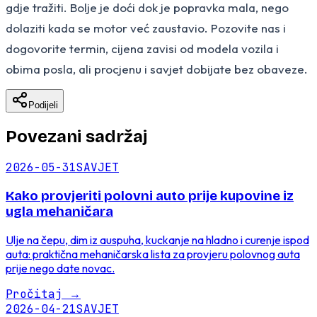
gdje tražiti. Bolje je doći dok je popravka mala, nego
dolaziti kada se motor već zaustavio. Pozovite nas i
dogovorite termin, cijena zavisi od modela vozila i
obima posla, ali procjenu i savjet dobijate bez obaveze.
Podijeli
Povezani sadržaj
2026-05-31
SAVJET
Kako provjeriti polovni auto prije kupovine iz
ugla mehaničara
Ulje na čepu, dim iz auspuha, kuckanje na hladno i curenje ispod
auta: praktična mehaničarska lista za provjeru polovnog auta
prije nego date novac.
Pročitaj
→
2026-04-21
SAVJET