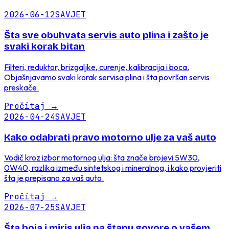
2026-06-12
SAVJET
Šta sve obuhvata servis auto plina i zašto je
svaki korak bitan
Filteri, reduktor, brizgaljke, curenje, kalibracija i boca.
Objašnjavamo svaki korak servisa plina i šta površan servis
preskače.
Pročitaj
→
2026-04-24
SAVJET
Kako odabrati pravo motorno ulje za vaš auto
Vodič kroz izbor motornog ulja: šta znače brojevi 5W30,
0W40, razlika između sintetskog i mineralnog, i kako provjeriti
šta je prepisano za vaš auto.
Pročitaj
→
2026-07-25
SAVJET
Šta boja i miris ulja na štapu govore o vašem