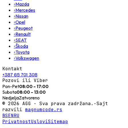
◦
Mazda
◦
Mercedes
◦
Nissan
◦
Opel
◦
Peugeot
◦
Renault
◦
SEAT
◦
Škoda
◦
Toyota
◦
Volkswagen
Kontakt
+387 65 701 308
Pozovi ili Viber
Pon-Pet
08:00 - 17:00
Subota
08:00 - 13:00
Nedjelja
Zatvoreno
©
2026
AGG ·
Sva prava zadržana.
·
Sajt
razvili
magnumcode.rs
BS
EN
RU
Privatnost
Uslovi
Sitemap