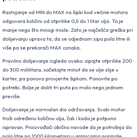
Rastojanje od MIN do MAX na šipki kod većine motora
odgovara količini od otprilike 0,5 do 1 litar ulja. To je
manje nego što mnogi misle. Zato je najčešća greška pri
dolijevanju upravo ta, da se odjednom sipa pola litre ili
više pa se prekorači MAX oznaka.
Pravilno dolijevanje izgleda ovako: sipajte otprilike 200
do 300 mililitara, sačekajte minut da se ulje slije u
karter, pa ponovo provjerite šipkom. Ponovite po
potrebi. Bolje je doliti tri puta po malo nego jednom
previše.
Dolijevanje je normalan dio održavanja. Svaki motor
troši određenu količinu ulja, čak i kada je potpuno
ispravan. Proizvođači obično navode da je potrošnja do
pola litre na 1000 kilometara u granicama normale,