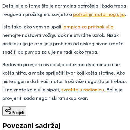
Detaljnije o tome šta je normalna potrošnja i kada treba
reagovati pročitajte u savjetu o
potrošnji motornog ulja
.
Isto tako, ako vam se upali
lampica za pritisak ulja
,
nemojte nastaviti vožnju dok ne utvrdite uzrok. Nizak
pritisak ulja je ozbiljniji problem od niskog nivoa i može
značiti da pumpa za ulje ne radi kako treba.
Redovna provjera nivoa ulja oduzima dva minuta i ne
košta ništa, a može spriječiti kvar koji košta stotine. Ako
niste sigurni da li vaš motor troši više nego što bi trebao,
ili ne znate koje ulje sipati,
svratite u radionicu
. Bolje je
provjeriti sada nego riskirati skup kvar.
Podijeli
Povezani sadržaj