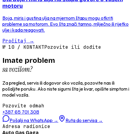
motoru
Boja, miris i gustina ulja na mjernom štapu mogu otkriti
probleme sa motorom. Evo šta znači tamno, mliječno ili rijetko
ulje i kada reagovati.
Pročitaj
→
№
10
/
KONTAKT
Pozovite ili dođite
Imate problem
sa vozilom?
Za pregled, servis ili dogovor oko vozila, pozovite nas ili
pošaljite poruku. Ako niste sigurni šta je kvar, opišite simptom i
model vozila.
Pozovite odmah
+387 65 701 308
Pošalji na WhatsApp
→
Ruta do servisa
→
Adresa radionice
Auto Gas Gaga