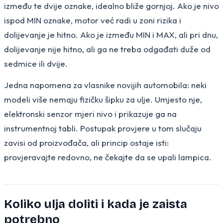
između te dvije oznake, idealno bliže gornjoj. Ako je nivo
ispod MIN oznake, motor već radi u zoni rizika i
dolijevanje je hitno. Ako je između MIN i MAX, ali pri dnu,
dolijevanje nije hitno, ali ga ne treba odgađati duže od
sedmice ili dvije.
Jedna napomena za vlasnike novijih automobila: neki
modeli više nemaju fizičku šipku za ulje. Umjesto nje,
elektronski senzor mjeri nivo i prikazuje ga na
instrumentnoj tabli. Postupak provjere u tom slučaju
zavisi od proizvođača, ali princip ostaje isti:
provjeravajte redovno, ne čekajte da se upali lampica.
Koliko ulja doliti i kada je zaista
potrebno