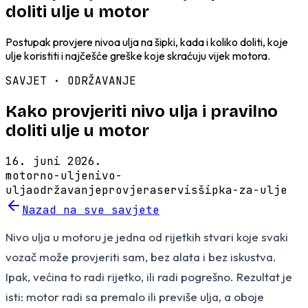
doliti ulje u motor
Postupak provjere nivoa ulja na šipki, kada i koliko doliti, koje
ulje koristiti i najčešće greške koje skraćuju vijek motora.
SAVJET ·
ODRŽAVANJE
Kako provjeriti nivo ulja i pravilno
doliti ulje u motor
16. juni 2026.
motorno-ulje
nivo-
ulja
održavanje
provjera
servis
šipka-za-ulje
Nazad na sve savjete
Nivo ulja u motoru je jedna od rijetkih stvari koje svaki
vozač može provjeriti sam, bez alata i bez iskustva.
Ipak, većina to radi rijetko, ili radi pogrešno. Rezultat je
isti: motor radi sa premalo ili previše ulja, a oboje