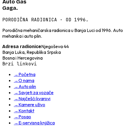
Auto Gas
Gaga.
PORODIČNA RADIONICA · OD 1996.
Porodična mehaničarska radionica u Banja Luci od 1996. Auto
mehanika i auto plin.
Njegoševa 44
Adresa radionice
Banja Luka, Republika Srpska
Bosna i Hercegovina
Brzi linkovi
→
Početna
→
O nama
→
Auto plin
→
Savjeti za vozače
→
Najčešći kvarovi
→
Kamere uživo
→
Kontakt
→
Posao
→
E-servisna knjižica