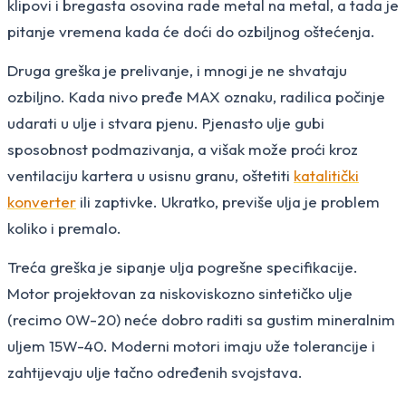
klipovi i bregasta osovina rade metal na metal, a tada je
pitanje vremena kada će doći do ozbiljnog oštećenja.
Druga greška je prelivanje, i mnogi je ne shvataju
ozbiljno. Kada nivo pređe MAX oznaku, radilica počinje
udarati u ulje i stvara pjenu. Pjenasto ulje gubi
sposobnost podmazivanja, a višak može proći kroz
ventilaciju kartera u usisnu granu, oštetiti
katalitički
konverter
ili zaptivke. Ukratko, previše ulja je problem
koliko i premalo.
Treća greška je sipanje ulja pogrešne specifikacije.
Motor projektovan za niskoviskozno sintetičko ulje
(recimo 0W-20) neće dobro raditi sa gustim mineralnim
uljem 15W-40. Moderni motori imaju uže tolerancije i
zahtijevaju ulje tačno određenih svojstava.