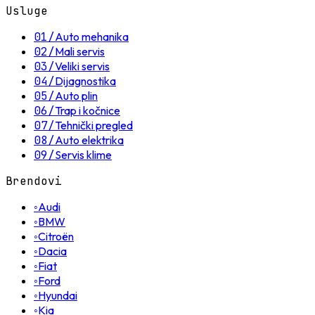
Usluge
01
/
Auto mehanika
02
/
Mali servis
03
/
Veliki servis
04
/
Dijagnostika
05
/
Auto plin
06
/
Trap i kočnice
07
/
Tehnički pregled
08
/
Auto elektrika
09
/
Servis klime
Brendovi
◦
Audi
◦
BMW
◦
Citroën
◦
Dacia
◦
Fiat
◦
Ford
◦
Hyundai
◦
Kia