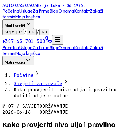
AUTO GAS
GAGA
Banja Luka · Od 1996.
Početna
Usluge
Za firme
Blog
O nama
Kontakt
Zakaži
termin
Moja knjižica
Alati i vodiči
/
/
SR|BS|HR
EN
RU
+387 65 701 308
Početna
Usluge
Za firme
Blog
O nama
Kontakt
Zakaži
termin
Moja knjižica
Alati i vodiči
Početna
Savjeti za vozače
Kako provjeriti nivo ulja i pravilno
doliti ulje u motor
№
07
/
SAVJET
ODRŽAVANJE
2026-06-16 · ODRŽAVANJE
Kako provjeriti nivo ulja i pravilno