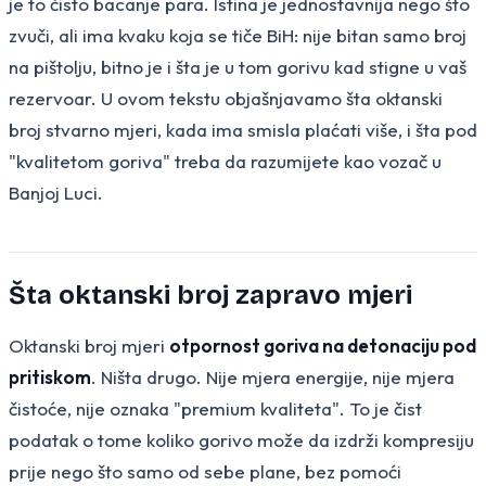
je to čisto bacanje para. Istina je jednostavnija nego što
zvuči, ali ima kvaku koja se tiče BiH: nije bitan samo broj
na pištolju, bitno je i šta je u tom gorivu kad stigne u vaš
rezervoar. U ovom tekstu objašnjavamo šta oktanski
broj stvarno mjeri, kada ima smisla plaćati više, i šta pod
"kvalitetom goriva" treba da razumijete kao vozač u
Banjoj Luci.
Šta oktanski broj zapravo mjeri
Oktanski broj mjeri
otpornost goriva na detonaciju pod
pritiskom
. Ništa drugo. Nije mjera energije, nije mjera
čistoće, nije oznaka "premium kvaliteta". To je čist
podatak o tome koliko gorivo može da izdrži kompresiju
prije nego što samo od sebe plane, bez pomoći