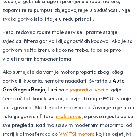
kucanje, gubitak snage ili promjenu u radu motora,
zapamtite tu pumpu i izbjegavajte je u budućnosti. Nije
svako gorivo isto, i to je u redu priznati.
Peto, redovno radite male servise i pratite stanje
svjećica, filtera goriva i dijagnostičkih kodova. Ako je sa
gorivom nešto krenulo kako ne treba, to će se prvo
vidjeti na tim komponentama.
Ako sumnjate da vam je motor propatio zbog lošeg
goriva ili kucanja, nemojte nagađati. Svratite u
Auto
Gas Gaga u Banjoj Luci
na
dijagnostiku vozila
, gdje
ćemo očitati knock senzor, provjeriti mape ECU i stanje
ubrizgavača. Ako trebate redovno održavanje koje prati
i stanje goriva i filtera,
mali servis
je pravo mjesto da se
sve pregleda. Radimo sa svim modernim motorima, od
starijih atmosferaca do
VW TSI motora
koji su osjetljivi