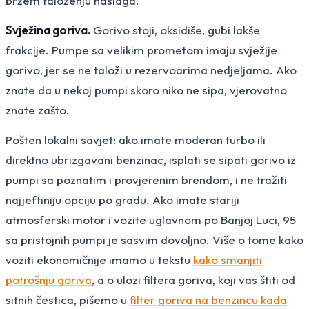
bržem taloženju naslaga.
Svježina goriva.
Gorivo stoji, oksidiše, gubi lakše
frakcije. Pumpe sa velikim prometom imaju svježije
gorivo, jer se ne taloži u rezervoarima nedjeljama. Ako
znate da u nekoj pumpi skoro niko ne sipa, vjerovatno
znate zašto.
Pošten lokalni savjet: ako imate moderan turbo ili
direktno ubrizgavani benzinac, isplati se sipati gorivo iz
pumpi sa poznatim i provjerenim brendom, i ne tražiti
najjeftiniju opciju po gradu. Ako imate stariji
atmosferski motor i vozite uglavnom po Banjoj Luci, 95
sa pristojnih pumpi je sasvim dovoljno. Više o tome kako
voziti ekonomičnije imamo u tekstu
kako smanjiti
potrošnju goriva
, a o ulozi filtera goriva, koji vas štiti od
sitnih čestica, pišemo u
filter goriva na benzincu kada