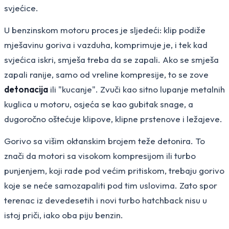
svjećice.
U benzinskom motoru proces je sljedeći: klip podiže
mješavinu goriva i vazduha, komprimuje je, i tek kad
svjećica iskri, smješa treba da se zapali. Ako se smješa
zapali ranije, samo od vreline kompresije, to se zove
detonacija
ili "kucanje". Zvuči kao sitno lupanje metalnih
kuglica u motoru, osjeća se kao gubitak snage, a
dugoročno oštećuje klipove, klipne prstenove i ležajeve.
Gorivo sa višim oktanskim brojem teže detonira. To
znači da motori sa visokom kompresijom ili turbo
punjenjem, koji rade pod većim pritiskom, trebaju gorivo
koje se neće samozapaliti pod tim uslovima. Zato spor
terenac iz devedesetih i novi turbo hatchback nisu u
istoj priči, iako oba piju benzin.