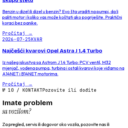
skupu štetu
Benzin u dizel ili dizel u benzin? Evo šta uraditi na pumpi, da li
paliti motor i koliko vas može koštati ako pogriješite. Praktični
koraci bez panike.
Pročitaj
→
2026-07-25
KVAR
Najčešći kvarovi Opel Astra J 1.4 Turbo
Iz našeg iskustva sa Astrom J 1.4 Turbo: PCV ventil, M32
mjenjač, vodena pumpa, turbina i ostali kvarovi koje viđamo na
A14NET i B14NET motorima.
Pročitaj
→
№
10
/
KONTAKT
Pozovite ili dođite
Imate problem
sa vozilom?
Za pregled, servis ili dogovor oko vozila, pozovite nas ili