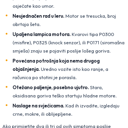
osjećate kao umor.
Neujednačen rad u leru.
Motor se tresucka, broj
obrtaja šeta.
Upaljena lampica motora.
Kvarovi tipa P0300
(misfire), P0325 (knock senzor), ili P0171 (siromašna
smješa) znaju se pojaviti poslije lošeg goriva.
Povećana potrošnja koja nema drugog
objašnjenja.
Uredno vozite isto kao ranije, a
računica po stotini je porasla.
Otežano paljenje, posebno ujutro.
Stara,
oksidisana goriva teško startuju hladne motore.
Naslage na svjećicama.
Kad ih izvadite, izgledaju
crne, mokre, ili oblijepljene.
Ako primijetite dva ili tri od ovih simptoma poslije