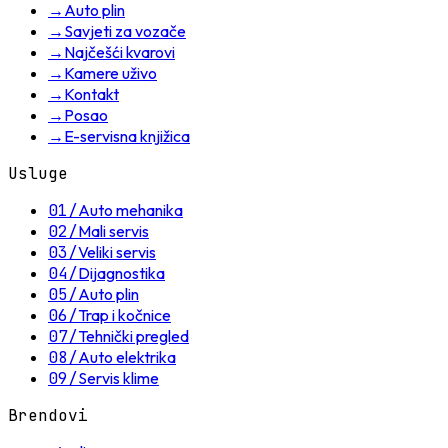
→
Auto plin
→
Savjeti za vozače
→
Najčešći kvarovi
→
Kamere uživo
→
Kontakt
→
Posao
→
E-servisna knjižica
Usluge
01
/
Auto mehanika
02
/
Mali servis
03
/
Veliki servis
04
/
Dijagnostika
05
/
Auto plin
06
/
Trap i kočnice
07
/
Tehnički pregled
08
/
Auto elektrika
09
/
Servis klime
Brendovi