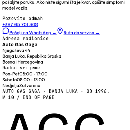
pošaljite poruku. Ako niste sigurni šta je kvar, opišite simptom i
model vozila.
Pozovite odmah
+387 65 701 308
Pošalji na WhatsApp
→
Ruta do servisa
→
Adresa radionice
Auto Gas Gaga
Njegoševa 44
Banja Luka, Republika Srpska
Bosna i Hercegovina
Radno vrijeme
Pon-Pet
08:00 - 17:00
Subota
08:00 - 13:00
Nedjelja
Zatvoreno
AUTO GAS GAGA · BANJA LUKA · OD 1996.
№ 10 / END OF PAGE