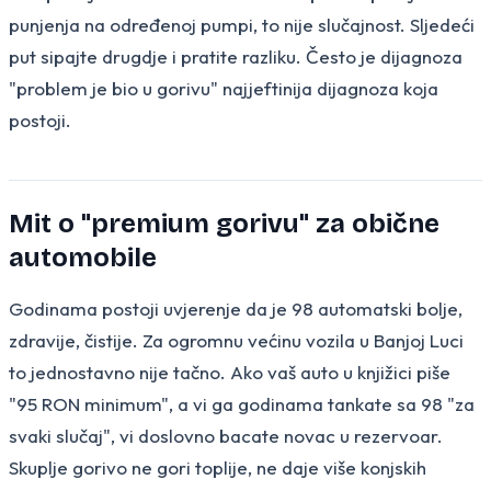
punjenja na određenoj pumpi, to nije slučajnost. Sljedeći
put sipajte drugdje i pratite razliku. Često je dijagnoza
"problem je bio u gorivu" najjeftinija dijagnoza koja
postoji.
Mit o "premium gorivu" za obične
automobile
Godinama postoji uvjerenje da je 98 automatski bolje,
zdravije, čistije. Za ogromnu većinu vozila u Banjoj Luci
to jednostavno nije tačno. Ako vaš auto u knjižici piše
"95 RON minimum", a vi ga godinama tankate sa 98 "za
svaki slučaj", vi doslovno bacate novac u rezervoar.
Skuplje gorivo ne gori toplije, ne daje više konjskih