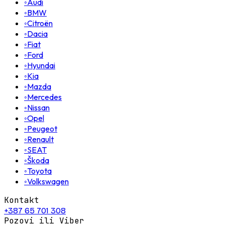
◦
Audi
◦
BMW
◦
Citroën
◦
Dacia
◦
Fiat
◦
Ford
◦
Hyundai
◦
Kia
◦
Mazda
◦
Mercedes
◦
Nissan
◦
Opel
◦
Peugeot
◦
Renault
◦
SEAT
◦
Škoda
◦
Toyota
◦
Volkswagen
Kontakt
+387 65 701 308
Pozovi ili Viber