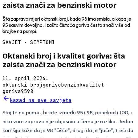
zaista znači za benzinski motor
Šta zapravo mjeri oktanski broj, kada 98 ima smisla, a kada je
95 sasvim dovoljno, i zašto čistoća goriva često znači više od
brojke na pumpi.
SAVJET ·
SIMPTOMI
Oktanski broj i kvalitet goriva: šta
zaista znači za benzinski motor
11. april 2026.
oktanski-broj
gorivo
benzin
kvalitet-
goriva
95
98
Nazad na sve savjete
Stojite na pumpi, birate između 95 i 98, ponekad i 100, i
niko vam zapravo nije objasnio u čemu je razlika. Jedan
komšija kaže da je 98 "čišće", drugi da je "jače", treći da