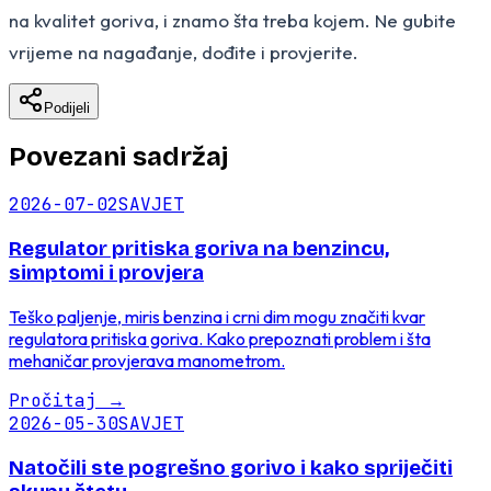
na kvalitet goriva, i znamo šta treba kojem. Ne gubite
vrijeme na nagađanje, dođite i provjerite.
Podijeli
Povezani sadržaj
2026-07-02
SAVJET
Regulator pritiska goriva na benzincu,
simptomi i provjera
Teško paljenje, miris benzina i crni dim mogu značiti kvar
regulatora pritiska goriva. Kako prepoznati problem i šta
mehaničar provjerava manometrom.
Pročitaj
→
2026-05-30
SAVJET
Natočili ste pogrešno gorivo i kako spriječiti