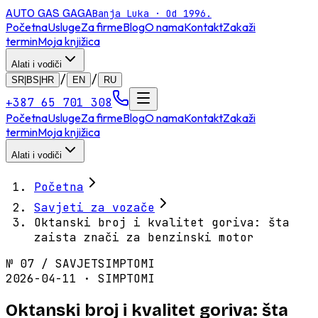
AUTO GAS
GAGA
Banja Luka · Od 1996.
Početna
Usluge
Za firme
Blog
O nama
Kontakt
Zakaži
termin
Moja knjižica
Alati i vodiči
/
/
SR|BS|HR
EN
RU
+387 65 701 308
Početna
Usluge
Za firme
Blog
O nama
Kontakt
Zakaži
termin
Moja knjižica
Alati i vodiči
Početna
Savjeti za vozače
Oktanski broj i kvalitet goriva: šta
zaista znači za benzinski motor
№
07
/
SAVJET
SIMPTOMI
2026-04-11 · SIMPTOMI
Oktanski broj i kvalitet goriva: šta