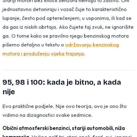
Stariji motori bez knock senzora nemaju tu zaštitu. Oni
jednostavno detoniraju i vozač čuje to karakteristično
lupanje, često pod opterećenjem, u usponima, ili kad se
da gas iz niskih obrtaja. Ako čujete taj zvuk, ne ignorišite
ga. O tome kako se pravilno njegu benzinskog motora
pišemo detaljno u tekstu o
održavanju benzinskog
motora i produženju vijeka trajanja
.
95, 98 i 100: kada je bitno, a kada
nije
Evo praktične podjele. Nije ovo teorija, ovo je ono što
vidimo na dizagnostici svake sedmice.
Obični atmosferski benzinci, stariji automobili, niža
kompresija.
Većina golf tri, stari opeli, ford-ovi, japanci