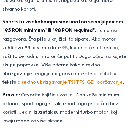
Ne zato što je "premium", nego zato što ga motor
stvarno koristi.
Sportski i visokokompresioni motori sa naljepnicom
"95 RON minimum" ili "98 RON required".
Tu nema
razgovora. Šta piše u knjižici, to sipate. Ako motor
zahtijeva 98, a vi mu date 95, kucanje će biti realno,
zaštita će raditi, i motor će patiti. Dugoročno, rizikujete
skupe popravke. Više o tome kako direktno
ubrizgavanje reaguje na gorivo možete pročitati u
tekstu
direktno ubrizgavanje TSI TFSI GDI održavanje
.
Pravilo:
Otvorite knjižicu vozila. Ona kaže minimum
oktana. Ispod toga je rizik, iznad toga je obično bez
koristi. Jedini izuzetak su moderni turbo motori koji
imaju mape za više oktana.