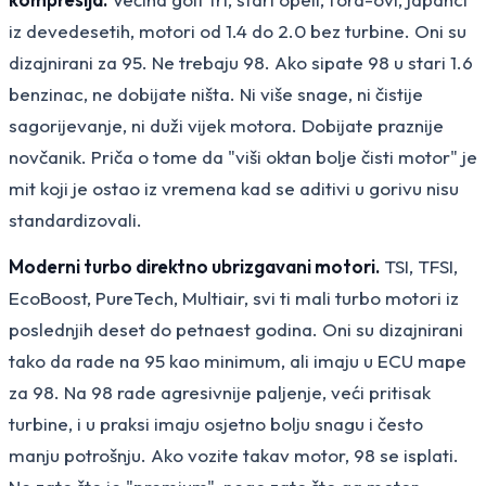
iz devedesetih, motori od 1.4 do 2.0 bez turbine. Oni su
dizajnirani za 95. Ne trebaju 98. Ako sipate 98 u stari 1.6
benzinac, ne dobijate ništa. Ni više snage, ni čistije
sagorijevanje, ni duži vijek motora. Dobijate praznije
novčanik. Priča o tome da "viši oktan bolje čisti motor" je
mit koji je ostao iz vremena kad se aditivi u gorivu nisu
standardizovali.
Moderni turbo direktno ubrizgavani motori.
TSI, TFSI,
EcoBoost, PureTech, Multiair, svi ti mali turbo motori iz
poslednjih deset do petnaest godina. Oni su dizajnirani
tako da rade na 95 kao minimum, ali imaju u ECU mape
za 98. Na 98 rade agresivnije paljenje, veći pritisak
turbine, i u praksi imaju osjetno bolju snagu i često
manju potrošnju. Ako vozite takav motor, 98 se isplati.