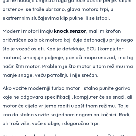
gurne nadolje umjesto toga ga tuče dok se penje. Klipni
prstenovi se troše ubrzano, glava motora trpi, u
ekstremnim slučajevima klip pukne ili se istopi.
Moderni motori imaju
knock senzor
, mali mikrofon
pričvršćen za blok motora koji čuje detonaciju prije nego
što je vozač osjeti. Kad je detektuje, ECU (kompjuter
motora) smanjuje paljenje, povlači mapu unazad, i na taj
način štiti motor. Problem je što motor u tom režimu ima
manje snage, veću potrošnju i nije srećan.
Ako vozite moderniji turbo motor i stalno punite gorivo
koje ne odgovara specifikaciji, kompjuter će se snaći, ali
motor će cijelo vrijeme raditi u zaštitnom režimu. To je
kao da stalno vozite sa jednom nogom na kočnici. Radi,
ali troši više, vuče slabije, i dugoročno trpi.