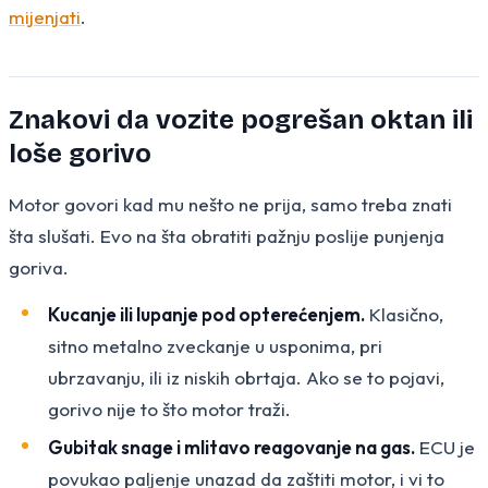
mijenjati
.
Znakovi da vozite pogrešan oktan ili
loše gorivo
Motor govori kad mu nešto ne prija, samo treba znati
šta slušati. Evo na šta obratiti pažnju poslije punjenja
goriva.
Kucanje ili lupanje pod opterećenjem.
Klasično,
sitno metalno zveckanje u usponima, pri
ubrzavanju, ili iz niskih obrtaja. Ako se to pojavi,
gorivo nije to što motor traži.
Gubitak snage i mlitavo reagovanje na gas.
ECU je
povukao paljenje unazad da zaštiti motor, i vi to