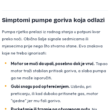
Simptomi pumpe goriva koja odlazi
Pumpa rijetko prelazi iz radnog stanja u potpuni kvar
preko noći. Obično šalje signale sedmicama ili
mjesecima prije nego što stvarno stane. Evo znakova
koje ne treba ignorisati:
Motor se muči da upali, posebno dok je vruć.
Topao
motor traži stabilan pritisak goriva, a slaba pumpa
ga ne može isporučiti.
Gubi snagu pod opterećenjem.
Uzbrdo, pri
preticanju, ili kad duboko pritisnete gas, motor
"sjedne" jer mu fali gorivo.
Pucketanje ili trzanje na otvorenom putu.
Na