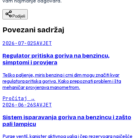
vam najmanje odgovara.
Podijeli
Povezani sadržaj
2026-07-02
SAVJET
Regulator pritiska goriva na benzincu,
simptomi i provjera
Teško paljenje, miris benzina i crni dim mogu značiti kvar
regulatora pritiska goriva. Kako prepoznati problem i šta
mehaničar provjerava manometrom.
Pročitaj
→
2026-06-26
SAVJET
Sistem isparavanja goriva na benzincu i zašto
pali lampicu
Purge ventil, kanister aktivnog uglja i čep rezervoara najčešće