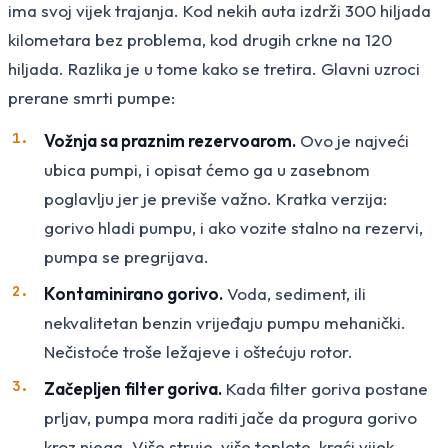
ima svoj vijek trajanja. Kod nekih auta izdrži 300 hiljada
kilometara bez problema, kod drugih crkne na 120
hiljada. Razlika je u tome kako se tretira. Glavni uzroci
prerane smrti pumpe:
Vožnja sa praznim rezervoarom.
Ovo je najveći
ubica pumpi, i opisat ćemo ga u zasebnom
poglavlju jer je previše važno. Kratka verzija:
gorivo hladi pumpu, i ako vozite stalno na rezervi,
pumpa se pregrijava.
Kontaminirano gorivo.
Voda, sediment, ili
nekvalitetan benzin vrijeđaju pumpu mehanički.
Nečistoće troše ležajeve i oštećuju rotor.
Začepljen filter goriva.
Kada filter goriva postane
prljav, pumpa mora raditi jače da progura gorivo
kroz njega. Više struje, više toplote, kraći vijek.