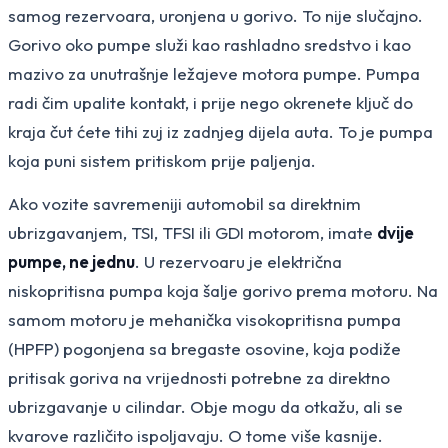
samog rezervoara, uronjena u gorivo. To nije slučajno.
Gorivo oko pumpe služi kao rashladno sredstvo i kao
mazivo za unutrašnje ležajeve motora pumpe. Pumpa
radi čim upalite kontakt, i prije nego okrenete ključ do
kraja čut ćete tihi zuj iz zadnjeg dijela auta. To je pumpa
koja puni sistem pritiskom prije paljenja.
Ako vozite savremeniji automobil sa direktnim
ubrizgavanjem, TSI, TFSI ili GDI motorom, imate
dvije
pumpe, ne jednu
. U rezervoaru je električna
niskopritisna pumpa koja šalje gorivo prema motoru. Na
samom motoru je mehanička visokopritisna pumpa
(HPFP) pogonjena sa bregaste osovine, koja podiže
pritisak goriva na vrijednosti potrebne za direktno
ubrizgavanje u cilindar. Obje mogu da otkažu, ali se
kvarove različito ispoljavaju. O tome više kasnije.