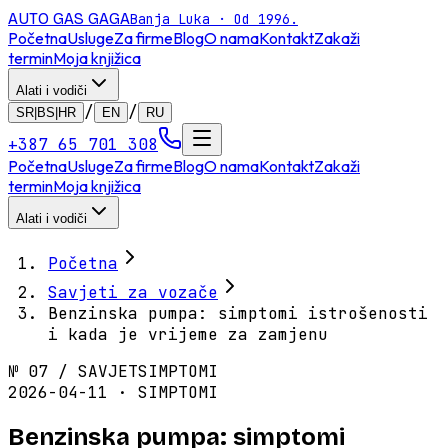
AUTO GAS
GAGA
Banja Luka · Od 1996.
Početna
Usluge
Za firme
Blog
O nama
Kontakt
Zakaži
termin
Moja knjižica
Alati i vodiči
/
/
SR|BS|HR
EN
RU
+387 65 701 308
Početna
Usluge
Za firme
Blog
O nama
Kontakt
Zakaži
termin
Moja knjižica
Alati i vodiči
Početna
Savjeti za vozače
Benzinska pumpa: simptomi istrošenosti
i kada je vrijeme za zamjenu
№
07
/
SAVJET
SIMPTOMI
2026-04-11 · SIMPTOMI
Benzinska pumpa: simptomi