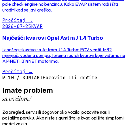
pale check engine na benzincu. Kako EVAP sistem radi i šta
uraditi kad se javi greška.
Pročitaj
→
2026-07-25
KVAR
Najčešći kvarovi Opel Astra J 1.4 Turbo
Iz našeg iskustva sa Astrom J 1.4 Turbo: PCV ventil, M32
mjenjač, vodena pumpa, turbina i ostali kvarovi koje viđamo na
A14NET i B14NET motorima.
Pročitaj
→
№
10
/
KONTAKT
Pozovite ili dođite
Imate problem
sa vozilom?
Za pregled, servis ili dogovor oko vozila, pozovite nas ili
pošaljite poruku. Ako niste sigurni šta je kvar, opišite simptom i
model vozila.