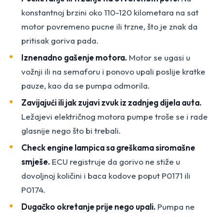
konstantnoj brzini oko 110-120 kilometara na sat
motor povremeno pucne ili trzne, što je znak da
pritisak goriva pada.
Iznenadno gašenje motora.
Motor se ugasi u
vožnji ili na semaforu i ponovo upali poslije kratke
pauze, kao da se pumpa odmorila.
Zavijajući ili jak zujavi zvuk iz zadnjeg dijela auta.
Ležajevi električnog motora pumpe troše se i rade
glasnije nego što bi trebali.
Check engine lampica sa greškama siromašne
smješe.
ECU registruje da gorivo ne stiže u
dovoljnoj količini i baca kodove poput P0171 ili
P0174.
Dugačko okretanje prije nego upali.
Pumpa ne