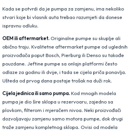
Kada se potvrdi da je pumpa za zamjenu, ima nekoliko
stvari koje bi vlasnik auta trebao razumjeti da donese
ispravnu odluku.
OEM ili aftermarket.
Originalne pumpe su skuplje ali
obično traju. Kvalitetne aftermarket pumpe od uglednih
proizvođača poput Bosch, Pierburg ili Denso su takođe
pouzdane. Jeftine pumpe sa onlajn platformi često
odlaze za godinu ili dvije, i tada se cijela priča ponavlja.
Ušteda od prvog dana postaje trošak na duži rok.
Cijela jedinica ili samo pumpa.
Kod mnogih modela
pumpa je dio šire sklopa u rezervoaru, zajedno sa
plovkom, filterom i mjeračem nivoa. Neki proizvođači
dozvoljavaju zamjenu samo motora pumpe, dok drugi
traže zamjenu kompletnog sklopa. Ovisi od modela