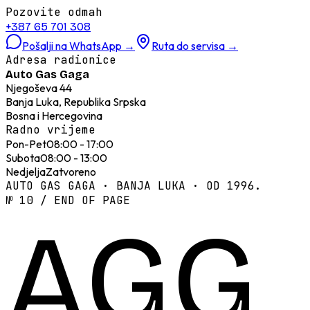
Pozovite odmah
+387 65 701 308
Pošalji na WhatsApp
→
Ruta do servisa
→
Adresa radionice
Auto Gas Gaga
Njegoševa 44
Banja Luka, Republika Srpska
Bosna i Hercegovina
Radno vrijeme
Pon-Pet
08:00 - 17:00
Subota
08:00 - 13:00
Nedjelja
Zatvoreno
AUTO GAS GAGA · BANJA LUKA · OD 1996.
№ 10 / END OF PAGE
AGG