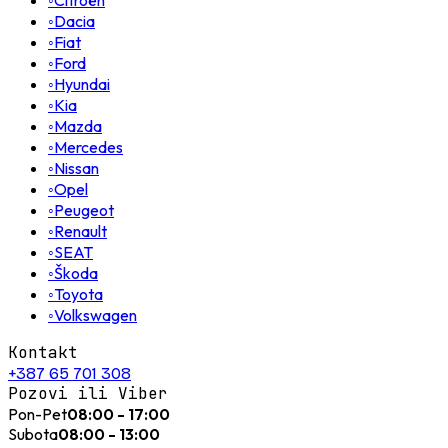
◦
Citroën
◦
Dacia
◦
Fiat
◦
Ford
◦
Hyundai
◦
Kia
◦
Mazda
◦
Mercedes
◦
Nissan
◦
Opel
◦
Peugeot
◦
Renault
◦
SEAT
◦
Škoda
◦
Toyota
◦
Volkswagen
Kontakt
+387 65 701 308
Pozovi ili Viber
Pon-Pet
08:00 - 17:00
Subota
08:00 - 13:00