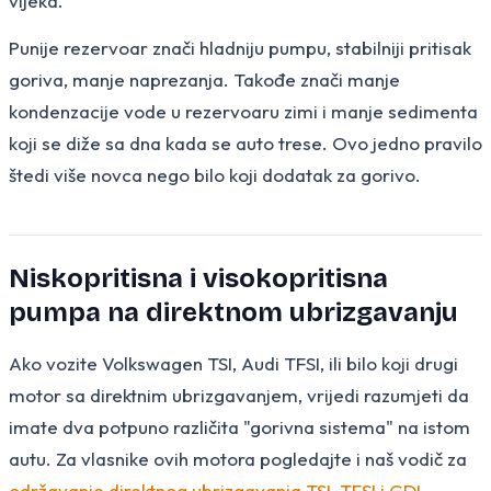
vijeka.
Punije rezervoar znači hladniju pumpu, stabilniji pritisak
goriva, manje naprezanja. Takođe znači manje
kondenzacije vode u rezervoaru zimi i manje sedimenta
koji se diže sa dna kada se auto trese. Ovo jedno pravilo
štedi više novca nego bilo koji dodatak za gorivo.
Niskopritisna i visokopritisna
pumpa na direktnom ubrizgavanju
Ako vozite Volkswagen TSI, Audi TFSI, ili bilo koji drugi
motor sa direktnim ubrizgavanjem, vrijedi razumjeti da
imate dva potpuno različita "gorivna sistema" na istom
autu. Za vlasnike ovih motora pogledajte i naš vodič za
održavanje direktnog ubrizgavanja TSI, TFSI i GDI