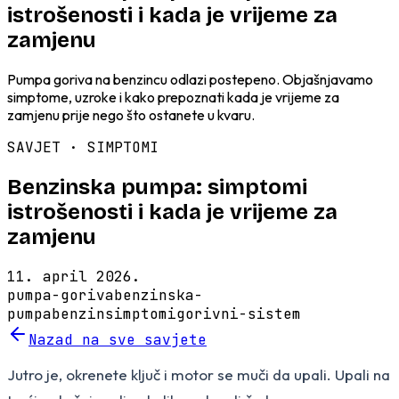
istrošenosti i kada je vrijeme za
zamjenu
Pumpa goriva na benzincu odlazi postepeno. Objašnjavamo
simptome, uzroke i kako prepoznati kada je vrijeme za
zamjenu prije nego što ostanete u kvaru.
SAVJET ·
SIMPTOMI
Benzinska pumpa: simptomi
istrošenosti i kada je vrijeme za
zamjenu
11. april 2026.
pumpa-goriva
benzinska-
pumpa
benzin
simptomi
gorivni-sistem
Nazad na sve savjete
Jutro je, okrenete ključ i motor se muči da upali. Upali na