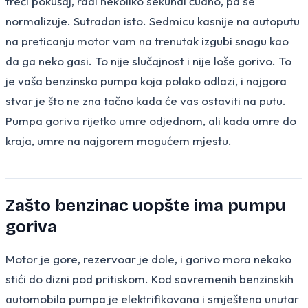
treći pokušaj, radi nekoliko sekundi čudno, pa se
normalizuje. Sutradan isto. Sedmicu kasnije na autoputu
na preticanju motor vam na trenutak izgubi snagu kao
da ga neko gasi. To nije slučajnost i nije loše gorivo. To
je vaša benzinska pumpa koja polako odlazi, i najgora
stvar je što ne zna tačno kada će vas ostaviti na putu.
Pumpa goriva rijetko umre odjednom, ali kada umre do
kraja, umre na najgorem mogućem mjestu.
Zašto benzinac uopšte ima pumpu
goriva
Motor je gore, rezervoar je dole, i gorivo mora nekako
stići do dizni pod pritiskom. Kod savremenih benzinskih
automobila pumpa je elektrifikovana i smještena unutar