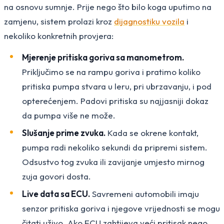
na osnovu sumnje. Prije nego što bilo koga uputimo na
zamjenu, sistem prolazi kroz
dijagnostiku vozila
i
nekoliko konkretnih provjera:
Mjerenje pritiska goriva sa manometrom.
Priključimo se na rampu goriva i pratimo koliko
pritiska pumpa stvara u leru, pri ubrzavanju, i pod
opterećenjem. Padovi pritiska su najjasniji dokaz
da pumpa više ne može.
Slušanje prime zvuka.
Kada se okrene kontakt,
pumpa radi nekoliko sekundi da pripremi sistem.
Odsustvo tog zvuka ili zavijanje umjesto mirnog
zuja govori dosta.
Live data sa ECU.
Savremeni automobili imaju
senzor pritiska goriva i njegove vrijednosti se mogu
čitati uživo. Ako ECU zahtijeva veći pritisak nego