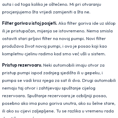
auta i od toga koliko je oštećeno. Mi pri otvaranju
procjenjujemo šta vrijedi zamijeniti a šta ne.
Filter goriva u istoj posjeti.
Ako filter goriva ide uz sklop
ili je pristupačan, mijenja se istovremeno. Nema smisla
ostaviti stari prljavi filter na novoj pumpi. Novi filter
produžava život novoj pumpi, i ovo je posao koji kao
kompletnu cjelinu radimo kad smo već ušli u sistem.
Pristup rezervoaru.
Neki automobili imaju otvor za
pristup pumpi ispod zadnjeg sjedišta ili u gepeku, i
pumpa se vadi kroz njega za sat ili dva. Drugi automobili
nemaju taj otvor i zahtijevaju spuštanje cijelog
rezervoara. Spuštanje rezervoara je ozbiljniji posao,
posebno ako ima puno goriva unutra, ako su šelne stare,
ili ako su cijevi zaljepljene. Tu se razlika u vremenu rada