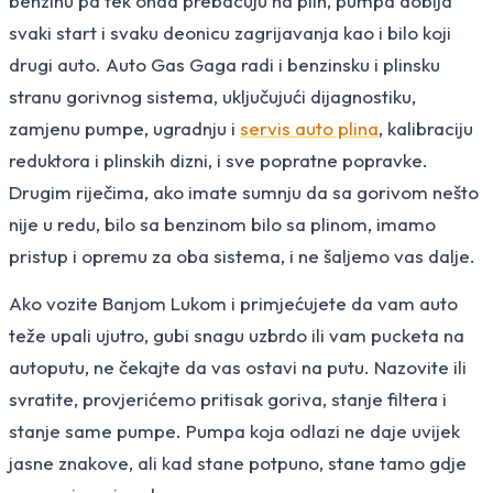
benzinu pa tek onda prebacuju na plin, pumpa dobija
svaki start i svaku deonicu zagrijavanja kao i bilo koji
drugi auto. Auto Gas Gaga radi i benzinsku i plinsku
stranu gorivnog sistema, uključujući dijagnostiku,
zamjenu pumpe, ugradnju i
servis auto plina
, kalibraciju
reduktora i plinskih dizni, i sve popratne popravke.
Drugim riječima, ako imate sumnju da sa gorivom nešto
nije u redu, bilo sa benzinom bilo sa plinom, imamo
pristup i opremu za oba sistema, i ne šaljemo vas dalje.
Ako vozite Banjom Lukom i primjećujete da vam auto
teže upali ujutro, gubi snagu uzbrdo ili vam pucketa na
autoputu, ne čekajte da vas ostavi na putu. Nazovite ili
svratite, provjerićemo pritisak goriva, stanje filtera i
stanje same pumpe. Pumpa koja odlazi ne daje uvijek
jasne znakove, ali kad stane potpuno, stane tamo gdje