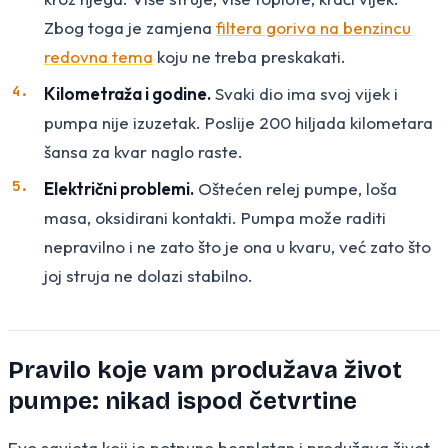
Zbog toga je zamjena
filtera goriva na benzincu
redovna tema
koju ne treba preskakati.
Kilometraža i godine.
Svaki dio ima svoj vijek i
pumpa nije izuzetak. Poslije 200 hiljada kilometara
šansa za kvar naglo raste.
Električni problemi.
Oštećen relej pumpe, loša
masa, oksidirani kontakti. Pumpa može raditi
nepravilno i ne zato što je ona u kvaru, već zato što
joj struja ne dolazi stabilno.
Pravilo koje vam produžava život
pumpe: nikad ispod četvrtine
Evo savjeta koji je potpuno besplatan i produžava život