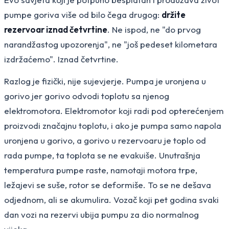
pumpe goriva više od bilo čega drugog:
držite
rezervoar iznad četvrtine
. Ne ispod, ne "do prvog
narandžastog upozorenja", ne "još pedeset kilometara
izdržaćemo". Iznad četvrtine.
Razlog je fizički, nije sujevjerje. Pumpa je uronjena u
gorivo jer gorivo odvodi toplotu sa njenog
elektromotora. Elektromotor koji radi pod opterećenjem
proizvodi značajnu toplotu, i ako je pumpa samo napola
uronjena u gorivo, a gorivo u rezervoaru je toplo od
rada pumpe, ta toplota se ne evakuiše. Unutrašnja
temperatura pumpe raste, namotaji motora trpe,
ležajevi se suše, rotor se deformiše. To se ne dešava
odjednom, ali se akumulira. Vozač koji pet godina svaki
dan vozi na rezervi ubija pumpu za dio normalnog