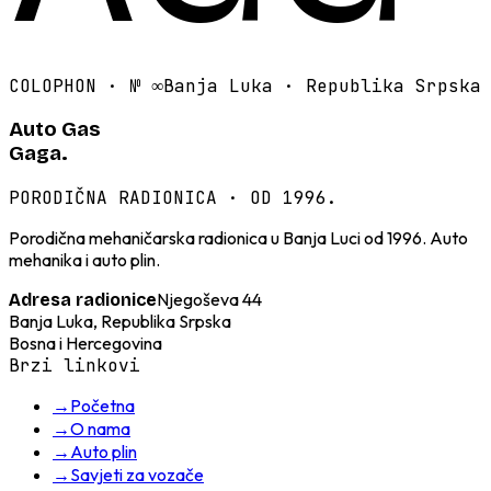
COLOPHON · №
∞
Banja Luka · Republika Srpska
Auto Gas
Gaga.
PORODIČNA RADIONICA · OD 1996.
Porodična mehaničarska radionica u Banja Luci od 1996. Auto
mehanika i auto plin.
Njegoševa 44
Adresa radionice
Banja Luka, Republika Srpska
Bosna i Hercegovina
Brzi linkovi
→
Početna
→
O nama
→
Auto plin
→
Savjeti za vozače