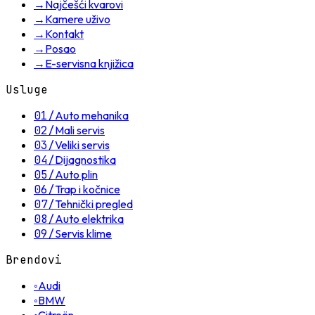
→
Najčešći kvarovi
→
Kamere uživo
→
Kontakt
→
Posao
→
E-servisna knjižica
Usluge
01
/
Auto mehanika
02
/
Mali servis
03
/
Veliki servis
04
/
Dijagnostika
05
/
Auto plin
06
/
Trap i kočnice
07
/
Tehnički pregled
08
/
Auto elektrika
09
/
Servis klime
Brendovi
◦
Audi
◦
BMW