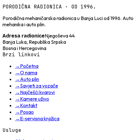
PORODIČNA RADIONICA · OD 1996.
Porodična mehaničarska radionica u Banja Luci od 1996. Auto
mehanika i auto plin.
Njegoševa 44
Adresa radionice
Banja Luka, Republika Srpska
Bosna i Hercegovina
Brzi linkovi
→
Početna
→
O nama
→
Auto plin
→
Savjeti za vozače
→
Najčešći kvarovi
→
Kamere uživo
→
Kontakt
→
Posao
→
E-servisna knjižica
Usluge