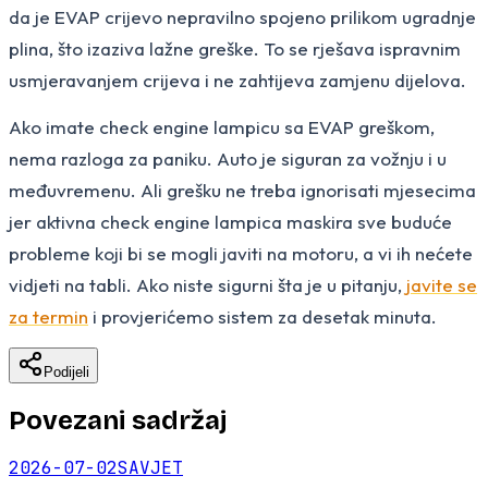
da je EVAP crijevo nepravilno spojeno prilikom ugradnje
plina, što izaziva lažne greške. To se rješava ispravnim
usmjeravanjem crijeva i ne zahtijeva zamjenu dijelova.
Ako imate check engine lampicu sa EVAP greškom,
nema razloga za paniku. Auto je siguran za vožnju i u
međuvremenu. Ali grešku ne treba ignorisati mjesecima
jer aktivna check engine lampica maskira sve buduće
probleme koji bi se mogli javiti na motoru, a vi ih nećete
vidjeti na tabli. Ako niste sigurni šta je u pitanju,
javite se
za termin
i provjerićemo sistem za desetak minuta.
Podijeli
Povezani sadržaj
2026-07-02
SAVJET