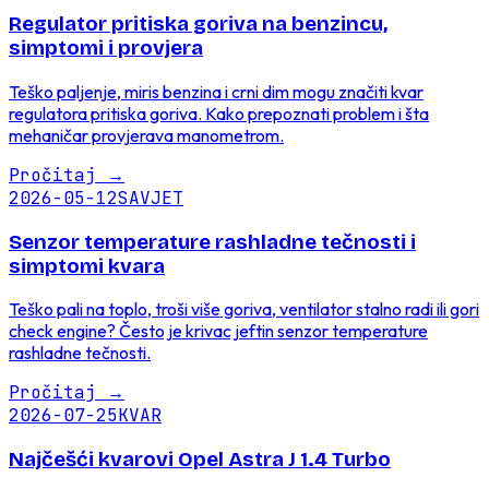
Regulator pritiska goriva na benzincu,
simptomi i provjera
Teško paljenje, miris benzina i crni dim mogu značiti kvar
regulatora pritiska goriva. Kako prepoznati problem i šta
mehaničar provjerava manometrom.
Pročitaj
→
2026-05-12
SAVJET
Senzor temperature rashladne tečnosti i
simptomi kvara
Teško pali na toplo, troši više goriva, ventilator stalno radi ili gori
check engine? Često je krivac jeftin senzor temperature
rashladne tečnosti.
Pročitaj
→
2026-07-25
KVAR
Najčešći kvarovi Opel Astra J 1.4 Turbo