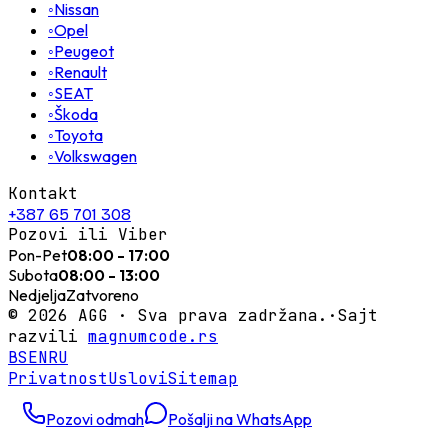
◦
Nissan
◦
Opel
◦
Peugeot
◦
Renault
◦
SEAT
◦
Škoda
◦
Toyota
◦
Volkswagen
Kontakt
+387 65 701 308
Pozovi ili Viber
Pon-Pet
08:00 - 17:00
Subota
08:00 - 13:00
Nedjelja
Zatvoreno
©
2026
AGG ·
Sva prava zadržana.
·
Sajt
razvili
magnumcode.rs
BS
EN
RU
Privatnost
Uslovi
Sitemap
Pozovi odmah
Pošalji na WhatsApp