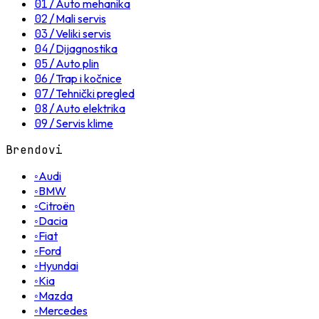
01
/
Auto mehanika
02
/
Mali servis
03
/
Veliki servis
04
/
Dijagnostika
05
/
Auto plin
06
/
Trap i kočnice
07
/
Tehnički pregled
08
/
Auto elektrika
09
/
Servis klime
Brendovi
◦
Audi
◦
BMW
◦
Citroën
◦
Dacia
◦
Fiat
◦
Ford
◦
Hyundai
◦
Kia
◦
Mazda
◦
Mercedes