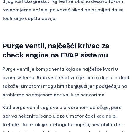
dijagnostičku grešku. Taj test se obično dešava tokom
ravnomjerne vožnje, pa vozač nikad ne primijeti da se
testiranje uopšte odvija.
Purge ventil, najčešći krivac za
check engine na EVAP sistemu
Purge ventil je komponenta koja se najčešće kvari u
ovom sistemu. Radi se o relativno jeftinom dijelu, ali kad
zakaže, simptomi mogu biti zbunjujući jer podsjećaju na
probleme sa smješom goriva ili sa senzorima.
Kad purge ventil zaglave u otvorenom položaju, pare
goriva nekontrolisano ulaze u motor čak i kad ne bi
trebale. To uzrokuje prebogatu smješu, nestabilan ler i