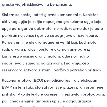
greške vidjeti isključivo na benzincima.
Sistem se sastoji od tri glavne komponente. Kanister
aktivnog uglja je kutija napunjena granulama uglja koja
upija pare goriva dok motor ne radi, recimo dok je auto
parkiran na suncu i gorivo se zagrijava u rezervoaru.
Purge ventil je elektromagnetni ventil koji, kad motor
radi, otvara prolaz i pušta te akumulirane pare iz
kanistera u usisnu granu motora, gdje normalno
sagorijevaju zajedno sa gorivom. I na kraju, čep
rezervoara zatvara sistem i održava potreban pritisak.
Računar motora (ECU) periodično testira cjelokupan
EVAP sistem tako što zatvori sve izlaze i prati promjene
pritiska. Ako detektuje curenje ili nepravilan protok para,
pali check engine lampicu i upisuje odgovarajuću