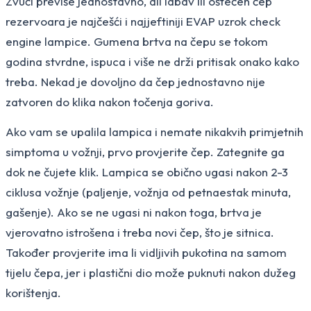
Zvuči previše jednostavno, ali labav ili oštećen čep
rezervoara je najčešći i najjeftiniji EVAP uzrok check
engine lampice. Gumena brtva na čepu se tokom
godina stvrdne, ispuca i više ne drži pritisak onako kako
treba. Nekad je dovoljno da čep jednostavno nije
zatvoren do klika nakon točenja goriva.
Ako vam se upalila lampica i nemate nikakvih primjetnih
simptoma u vožnji, prvo provjerite čep. Zategnite ga
dok ne čujete klik. Lampica se obično ugasi nakon 2-3
ciklusa vožnje (paljenje, vožnja od petnaestak minuta,
gašenje). Ako se ne ugasi ni nakon toga, brtva je
vjerovatno istrošena i treba novi čep, što je sitnica.
Također provjerite ima li vidljivih pukotina na samom
tijelu čepa, jer i plastični dio može puknuti nakon dužeg
korištenja.