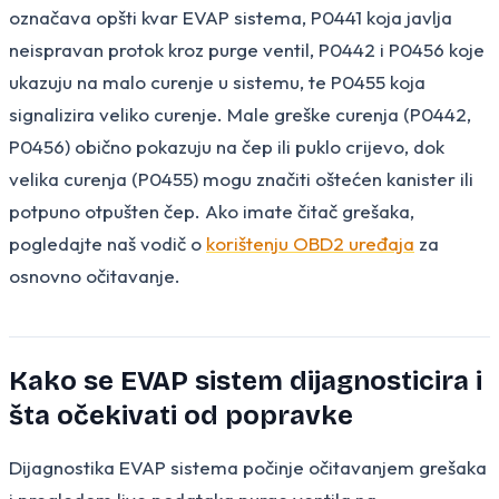
označava opšti kvar EVAP sistema, P0441 koja javlja
neispravan protok kroz purge ventil, P0442 i P0456 koje
ukazuju na malo curenje u sistemu, te P0455 koja
signalizira veliko curenje. Male greške curenja (P0442,
P0456) obično pokazuju na čep ili puklo crijevo, dok
velika curenja (P0455) mogu značiti oštećen kanister ili
potpuno otpušten čep. Ako imate čitač grešaka,
pogledajte naš vodič o
korištenju OBD2 uređaja
za
osnovno očitavanje.
Kako se EVAP sistem dijagnosticira i
šta očekivati od popravke
Dijagnostika EVAP sistema počinje očitavanjem grešaka