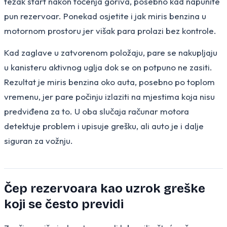
težak start nakon točenja goriva, posebno kad napunite
pun rezervoar. Ponekad osjetite i jak miris benzina u
motornom prostoru jer višak para prolazi bez kontrole.
Kad zaglave u zatvorenom položaju, pare se nakupljaju
u kanisteru aktivnog uglja dok se on potpuno ne zasiti.
Rezultat je miris benzina oko auta, posebno po toplom
vremenu, jer pare počinju izlaziti na mjestima koja nisu
predviđena za to. U oba slučaja računar motora
detektuje problem i upisuje grešku, ali auto je i dalje
siguran za vožnju.
Čep rezervoara kao uzrok greške
koji se često previdi