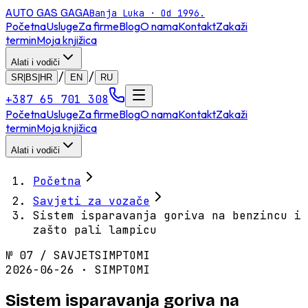
AUTO GAS
GAGA
Banja Luka · Od 1996.
Početna
Usluge
Za firme
Blog
O nama
Kontakt
Zakaži
termin
Moja knjižica
Alati i vodiči
/
/
SR|BS|HR
EN
RU
+387 65 701 308
Početna
Usluge
Za firme
Blog
O nama
Kontakt
Zakaži
termin
Moja knjižica
Alati i vodiči
Početna
Savjeti za vozače
Sistem isparavanja goriva na benzincu i
zašto pali lampicu
№
07
/
SAVJET
SIMPTOMI
2026-06-26 · SIMPTOMI
Sistem isparavanja goriva na