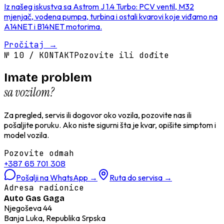
Iz našeg iskustva sa Astrom J 1.4 Turbo: PCV ventil, M32
mjenjač, vodena pumpa, turbina i ostali kvarovi koje viđamo na
A14NET i B14NET motorima.
Pročitaj
→
№
10
/
KONTAKT
Pozovite ili dođite
Imate problem
sa vozilom?
Za pregled, servis ili dogovor oko vozila, pozovite nas ili
pošaljite poruku. Ako niste sigurni šta je kvar, opišite simptom i
model vozila.
Pozovite odmah
+387 65 701 308
Pošalji na WhatsApp
→
Ruta do servisa
→
Adresa radionice
Auto Gas Gaga
Njegoševa 44
Banja Luka, Republika Srpska