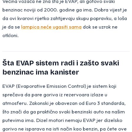
Većina vozača ne zna šta je EVAP, ali gotovo svaki
benzinac noviji od 2000. godine ga ima. Dobra vijest je
da ovi kvarovi rijetko zahtijevaju skupu popravku, a loša
je da se
lampica neće ugasiti sama
dok se uzrok ne
otkloni.
Šta EVAP sistem radi i zašto svaki
benzinac ima kanister
EVAP (Evaporative Emission Control) je sistem koji
sprečava da pare goriva iz rezervoara izlaze u
atmosferu. Zakonski je obavezan od Euro 3 standarda,
što znači da ga praktično svaki benzinski auto na našim
putevima ima. Dizel motori nemaju EVAP jer dizelsko
gorivo ne isparava na isti način kao benzin, pa ćete ove