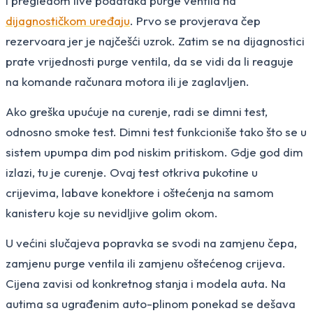
i pregledom live podataka purge ventila na
dijagnostičkom uređaju
. Prvo se provjerava čep
rezervoara jer je najčešći uzrok. Zatim se na dijagnostici
prate vrijednosti purge ventila, da se vidi da li reaguje
na komande računara motora ili je zaglavljen.
Ako greška upućuje na curenje, radi se dimni test,
odnosno smoke test. Dimni test funkcioniše tako što se u
sistem upumpa dim pod niskim pritiskom. Gdje god dim
izlazi, tu je curenje. Ovaj test otkriva pukotine u
crijevima, labave konektore i oštećenja na samom
kanisteru koje su nevidljive golim okom.
U većini slučajeva popravka se svodi na zamjenu čepa,
zamjenu purge ventila ili zamjenu oštećenog crijeva.
Cijena zavisi od konkretnog stanja i modela auta. Na
autima sa ugrađenim auto-plinom ponekad se dešava