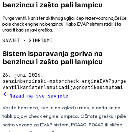
benzincu i zašto pali lampicu
Purge ventil, kanister aktivnog uglja i čep rezervoara najčešće
pale check engine na benzincu. Kako EVAP sistem radi i šta
uraditi kad se javi greška.
SAVJET ·
SIMPTOMI
Sistem isparavanja goriva na
benzincu i zašto pali lampicu
26. juni 2026.
benzin
benzinski-motor
check-engine
EVAP
purge
ventil
kanister
lampica
dijagnostika
simptomi
Nazad na sve savjete
Vozite benzinca, sve je naizgled u redu, a onda se na
tabli pojavi check engine lampica. Očitate grešku i piše
nešto vezano za EVAP sistem, P0440, P0442 ili slično.