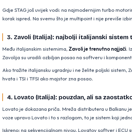
Gdje STAG još uvijek vodi: na najmodernijim turbo motor
korak ispred. Na svemu što je multipoint i nije previše izbi
3. Zavoli (Italija): najbolji italijanski siste
Među italijanskim sistemima,
Zavoli je trenutno najjači
. 
Zavolija su uradili ozbiljan posao na softveru i komponen
Ako tražite italijansku ugradnju i ne želite poljski siste
hvata i TSI i TFSI ako majstor zna posao.
4. Lovato (Italija): pouzdan, ali sa zaostat
Lovato je dokazana priča. Mreža distributera u Balkanu je š
voze upravo Lovato i to s razlogom, to je sistem koji jedn
Iskreno: na sekvencijalnom nivou, Lovatov softver i ECU s