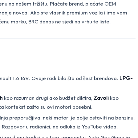
enu na našem tržištu. Plaćate brend, plaćate OEM
 manje novca. Ako ste vlasnik premium vozila i ime vam
loženu marku, BRC danas ne sjedi na vrhu te liste.
enault 1.6 16V. Ovdje radi bilo šta od šest brendova.
LPG-
h
kao razuman drugi ako budžet diktira,
Zavoli
kao
a kontekst zašto su ovi motori posebni.
dnja preporučljiva, neki motori je bolje ostaviti na benzinu,
 Razgovor u radionici, ne odluka iz YouTube videa.
ato ima dugu tradiciju u tom segmentu i Auto Gas Gaga je