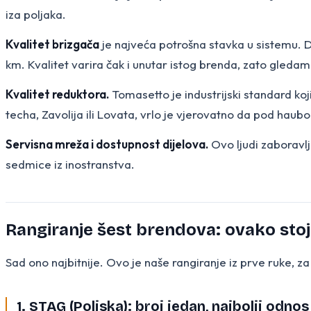
iza poljaka.
Kvalitet brizgača
je najveća potrošna stavka u sistemu. D
km. Kvalitet varira čak i unutar istog brenda, zato gledamo
Kvalitet reduktora.
Tomasetto je industrijski standard koj
techa, Zavolija ili Lovata, vrlo je vjerovatno da pod haub
Servisna mreža i dostupnost dijelova.
Ovo ljudi zaboravlja
sedmice iz inostranstva.
Rangiranje šest brendova: ovako stoj
Sad ono najbitnije. Ovo je naše rangiranje iz prve ruke, z
1. STAG (Poljska): broj jedan, najbolji odnos