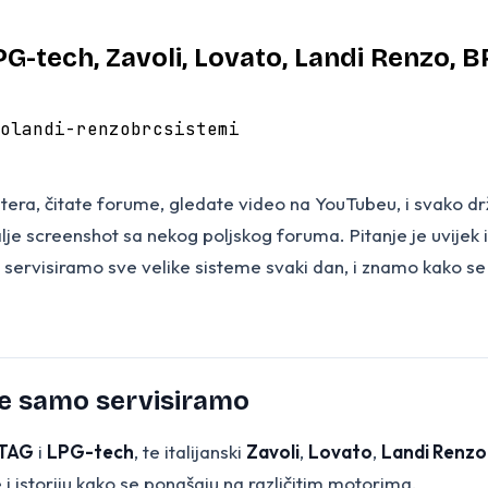
LPG-tech, Zavoli, Lovato, Landi Renzo, 
o
landi-renzo
brc
sistemi
jutera, čitate forume, gledate video na YouTubeu, i svako dr
alje screenshot sa nekog poljskog foruma. Pitanje je uvijek
servisiramo sve velike sisteme svaki dan, i znamo kako se 
je samo servisiramo
TAG
i
LPG-tech
, te italijanski
Zavoli
,
Lovato
,
Landi Renzo
 istoriju kako se ponašaju na različitim motorima.