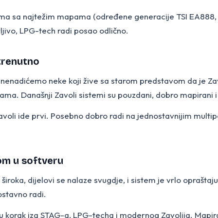
ima sa najtežim mapama (određene generacije TSI EA888, n
rljivo, LPG-tech radi posao odlično.
m trenutno
Iznenadićemo neke koji žive sa starom predstavom da je Zavoli
tama. Današnji Zavoli sistemi su pouzdani, dobro mapirani i
m, Zavoli ide prvi. Posebno dobro radi na jednostavnijim mu
kom u softveru
iroka, dijelovi se nalaze svugdje, i sistem je vrlo opraštaj
ostavno radi.
u korak iza STAG-a, LPG-techa i modernog Zavolija. Mapiranj