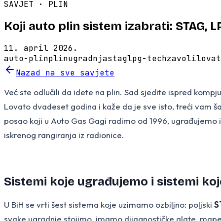
SAVJET ·
PLIN
Koji auto plin sistem izabrati: STAG, 
11. april 2026.
auto-plin
plin
ugradnja
stag
lpg-tech
zavoli
lovat
Nazad na sve savjete
Već ste odlučili da idete na plin. Sad sjedite ispred komp
Lovato dvadeset godina i kaže da je sve isto, treći vam š
posao koji u Auto Gas Gagi radimo od 1996, ugrađujemo i 
iskrenog rangiranja iz radionice.
Sistemi koje ugrađujemo i sistemi ko
U BiH se vrti šest sistema koje uzimamo ozbiljno: poljski
S
svake ugradnje stojimo, imamo dijagnostičke alate, mape i