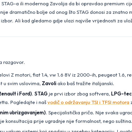
d STAG-a ili modernog Zavolija da bi opravdao premium cij
bu nije dramatično bolje od onog što STAG donosi za znatno
šan izbor. Ali kad gledamo gdje ulazi najviše vrijednosti za u
za razgovor.
lovi Z motori, fiat 1.4, vw 1.6 8V iz 2000-ih, peugeot 1.6, r
st u svim uslovima,
Zavoli
ako baš tražite italijanski.
Renault i Ford)
.
STAG
je prvi izbor zbog softvera,
LPG-tec
etta. Pogledajte i naš
vodič o održavanju TSI i TFSI motora
z
ktnim ubrizgavanjem)
. Specijalistička priča. Nije svaka ugra
konsultacija prije ugradnje nije formalnost, nego suština.
 to su vakum sistemi koji spadaju u zasebnu kategoriju. Lov