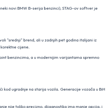
eki novi BMW B-serija benzinci), STAG-ov softver je
 "srednji" brend, ali u zadnjih pet godina italijani iz
 korektne cijene.
ltipoint benzincima, a u modernijim varijantama spremno
ući kod ugradnje na starija vozila. Generacije vozača u BiH
e nije toliko precizno, dijagnostika ima manje opcija, i