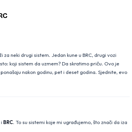
BRC
ži za neki drugi sistem. Jedan kune u BRC, drugi vozi
 isto: koji sistem da uzmem? Da skratimo priču. Ovo je
ponašaju nakon godinu, pet i deset godina. Sjednite, evo
i
BRC
. To su sistemi koje mi ugrađujemo, što znači da iza