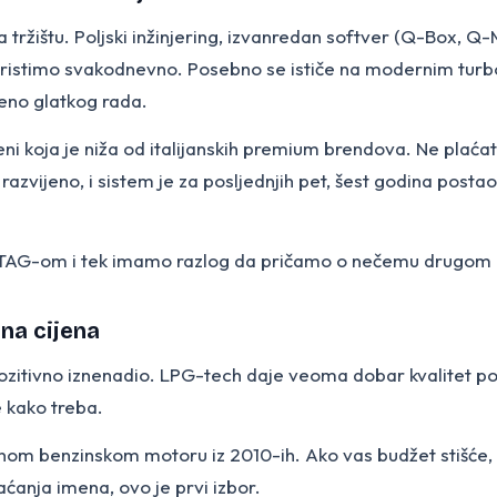
a tržištu. Poljski inžinjering, izvanredan softver (Q-Box, 
 koristimo svakodnevno. Posebno se ističe na modernim turbo
šeno glatkog rada.
jeni koja je niža od italijanskih premium brendova. Ne plać
azvijeno, i sistem je za posljednjih pet, šest godina postao p
STAG-om i tek imamo razlog da pričamo o nečemu drugom ako
dna cijena
 pozitivno iznenadio. LPG-tech daje veoma dobar kvalitet po 
e kako treba.
nom benzinskom motoru iz 2010-ih. Ako vas budžet stišće,
laćanja imena, ovo je prvi izbor.