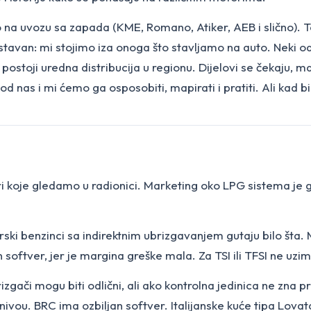
bno na uvozu sa zapada (KME, Romano, Atiker, AEB i slično).
stavan: mi stojimo iza onoga što stavljamo na auto. Neki o
 postoji uredna distribucija u regionu. Dijelovi se čekaju,
 nas i mi ćemo ga osposobiti, mapirati i pratiti. Ali kad bi
i koje gledamo u radionici. Marketing oko LPG sistema je g
rski benzinci sa indirektnim ubrizgavanjem gutaju bilo šta
softver, jer je margina greške mala. Za TSI ili TFSI ne uzima
rizgači mogu biti odlični, ali ako kontrolna jedinica ne zna 
ou. BRC ima ozbiljan softver. Italijanske kuće tipa Lovata 