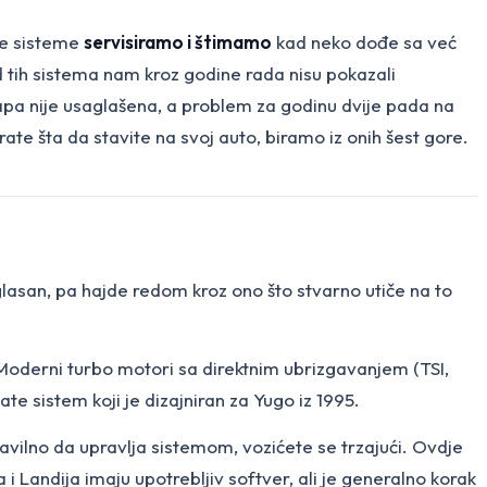
 Te sisteme
servisiramo i štimamo
kad neko dođe sa već
d tih sistema nam kroz godine rada nisu pokazali
 mapa nije usaglašena, a problem za godinu dvije pada na
rate šta da stavite na svoj auto, biramo iz onih šest gore.
lasan, pa hajde redom kroz ono što stvarno utiče na to
. Moderni turbo motori sa direktnim ubrizgavanjem (TSI,
te sistem koji je dizajniran za Yugo iz 1995.
pravilno da upravlja sistemom, vozićete se trzajući. Ovdje
i Landija imaju upotrebljiv softver, ali je generalno korak