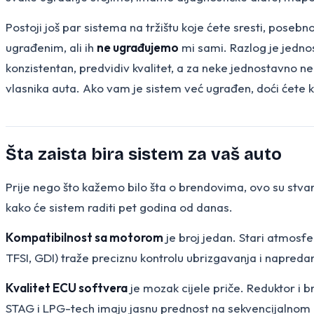
Postoji još par sistema na tržištu koje ćete sresti, pose
ugrađenim, ali ih
ne ugrađujemo
mi sami. Razlog je jedno
konzistentan, predvidiv kvalitet, a za neke jednostavno ne
vlasnika auta. Ako vam je sistem već ugrađen, doći ćete kod
Šta zaista bira sistem za vaš auto
Prije nego što kažemo bilo šta o brendovima, ovo su stvar
kako će sistem raditi pet godina od danas.
Kompatibilnost sa motorom
je broj jedan. Stari atmosfe
TFSI, GDI) traže preciznu kontrolu ubrizgavanja i napredan 
Kvalitet ECU softvera
je mozak cijele priče. Reduktor i b
STAG i LPG-tech imaju jasnu prednost na sekvencijalnom niv