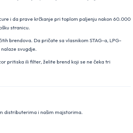
cure i da prave krčkanje pri toplom paljenju nakon 60.000
ošku stranicu.
ličitih brendova. Da pričate sa vlasnikom STAG-a, LPG-
i nalaze svugdje.
pritiska ili filter, želite brend koji se ne čeka tri
im distributerima i našim majstorima.