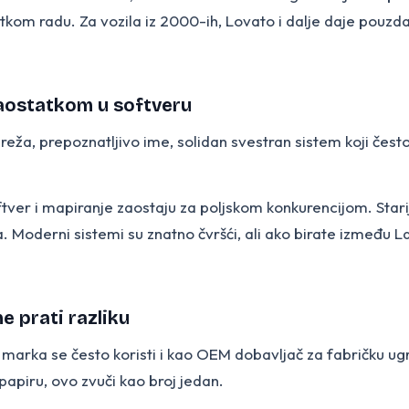
atkom radu. Za vozila iz 2000-ih, Lovato i dalje daje pou
a zaostatkom u softveru
eža, prepoznatljivo ime, solidan svestran sistem koji često
tver i mapiranje zaostaju za poljskom konkurencijom. Stari
 Moderni sistemi su znatno čvršći, ali ako birate između Land
 ne prati razliku
, marka se često koristi i kao OEM dobavljač za fabričku u
papiru, ovo zvuči kao broj jedan.