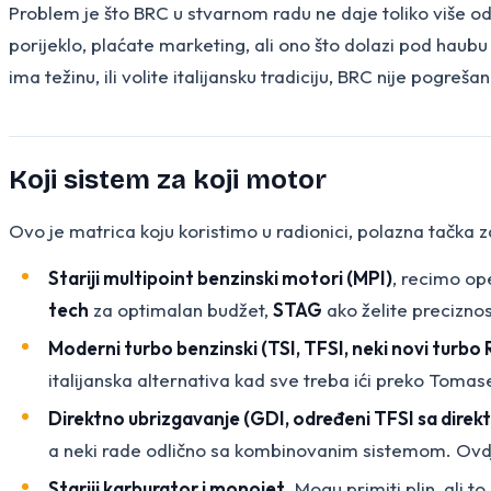
Problem je što BRC u stvarnom radu ne daje toliko više o
porijeklo, plaćate marketing, ali ono što dolazi pod hau
ima težinu, ili volite italijansku tradiciju, BRC nije pogre
Koji sistem za koji motor
Ovo je matrica koju koristimo u radionici, polazna tačka 
Stariji multipoint benzinski motori (MPI)
, recimo ope
tech
za optimalan budžet,
STAG
ako želite precizno
Moderni turbo benzinski (TSI, TFSI, neki novi turbo 
italijanska alternativa kad sve treba ići preko Tomas
Direktno ubrizgavanje (GDI, određeni TFSI sa dire
a neki rade odlično sa kombinovanim sistemom. Ovdje 
Stariji karburator i monojet
. Mogu primiti plin, ali