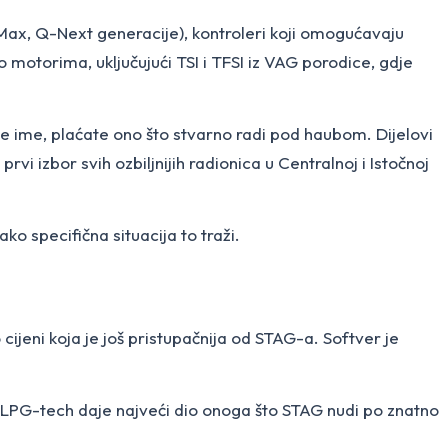
Q-Max, Q-Next generacije), kontroleri koji omogućavaju
 motorima, uključujući TSI i TFSI iz VAG porodice, gdje
ate ime, plaćate ono što stvarno radi pod haubom. Dijelovi
rvi izbor svih ozbiljnijih radionica u Centralnoj i Istočnoj
 specifična situacija to traži.
cijeni koja je još pristupačnija od STAG-a. Softver je
 LPG-tech daje najveći dio onoga što STAG nudi po znatno