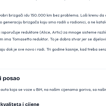
obri brizgači idu 150.000 km bez problema. Loši krenu da 
 generaciju brizgača koju smo radili u radionici, a ne katal
i isporučuje reduktore (Alice, Artic) za mnoge sisteme raz
om ima Tomasetto reduktor. To je dobra stvar jer se dijelov
ju dok je sve novo i radi. Tri godine kasnije, kad treba senzor 
i posao
a auta koja se voze u BiH, na našim cijenama goriva, sa naš
 kvaliteta i cijene