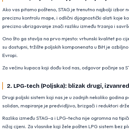
Ako vas pitamo pošteno, STAG je trenutno najbolji izbor n
preciznu kontrolu mape, i odlični dijagnostički alati koje
precizno ubrizgavanje znači razliku između trzanja i savr
Ono što ga stavlja na prvo mjesto: vrhunski kvalitet po ci
su dostupni, tržište poljskih komponenata u BiH je ozbiljno r
Evropi.
Za većinu kupaca koji dođu kod nas, odgovor počinje sa 
2. LPG-tech (Poljska): blizak drugi, izvanre
Drugi poljski sistem koji nas je u zadnjih nekoliko godina
solidan, mapiranje je predvidljivo, brizgači i reduktori drž
Razlika između STAG-a i LPG-techa nije ogromna na tipič
nižoj cijeni. Za vlasnike koji žele pošten LPG sistem bez p