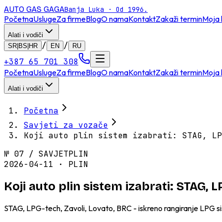
AUTO GAS
GAGA
Banja Luka · Od 1996.
Početna
Usluge
Za firme
Blog
O nama
Kontakt
Zakaži termin
Moja 
Alati i vodiči
/
/
SR|BS|HR
EN
RU
+387 65 701 308
Početna
Usluge
Za firme
Blog
O nama
Kontakt
Zakaži termin
Moja 
Alati i vodiči
Početna
Savjeti za vozače
Koji auto plin sistem izabrati: STAG, LP
№
07
/
SAVJET
PLIN
2026-04-11 · PLIN
Koji auto plin sistem izabrati: STAG, 
STAG, LPG-tech, Zavoli, Lovato, BRC - iskreno rangiranje LPG sis