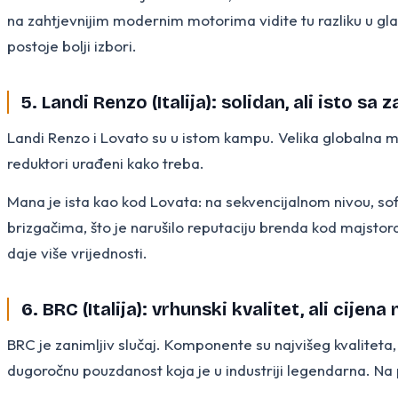
na zahtjevnijim modernim motorima vidite tu razliku u gl
postoje bolji izbori.
5. Landi Renzo (Italija): solidan, ali isto s
Landi Renzo i Lovato su u istom kampu. Velika globalna mr
reduktori urađeni kako treba.
Mana je ista kao kod Lovata: na sekvencijalnom nivou, sof
brizgačima, što je narušilo reputaciju brenda kod majstora.
daje više vrijednosti.
6. BRC (Italija): vrhunski kvalitet, ali cijena
BRC je zanimljiv slučaj. Komponente su najvišeg kvaliteta
dugoročnu pouzdanost koja je u industriji legendarna. Na 