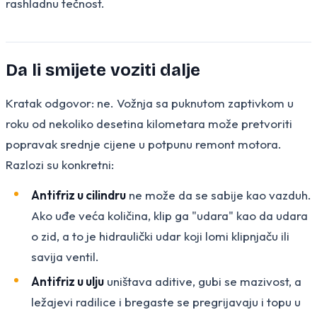
rashladnu tečnost.
Da li smijete voziti dalje
Kratak odgovor: ne. Vožnja sa puknutom zaptivkom u
roku od nekoliko desetina kilometara može pretvoriti
popravak srednje cijene u potpunu remont motora.
Razlozi su konkretni:
Antifriz u cilindru
ne može da se sabije kao vazduh.
Ako uđe veća količina, klip ga "udara" kao da udara
o zid, a to je hidraulički udar koji lomi klipnjaču ili
savija ventil.
Antifriz u ulju
uništava aditive, gubi se mazivost, a
ležajevi radilice i bregaste se pregrijavaju i topu u