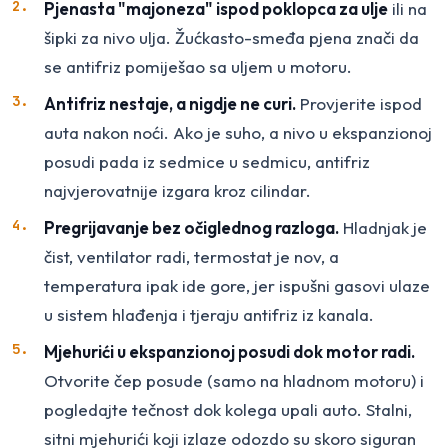
Pjenasta "majoneza" ispod poklopca za ulje
ili na
šipki za nivo ulja. Žućkasto-smeđa pjena znači da
se antifriz pomiješao sa uljem u motoru.
Antifriz nestaje, a nigdje ne curi.
Provjerite ispod
auta nakon noći. Ako je suho, a nivo u ekspanzionoj
posudi pada iz sedmice u sedmicu, antifriz
najvjerovatnije izgara kroz cilindar.
Pregrijavanje bez očiglednog razloga.
Hladnjak je
čist, ventilator radi, termostat je nov, a
temperatura ipak ide gore, jer ispušni gasovi ulaze
u sistem hlađenja i tjeraju antifriz iz kanala.
Mjehurići u ekspanzionoj posudi dok motor radi.
Otvorite čep posude (samo na hladnom motoru) i
pogledajte tečnost dok kolega upali auto. Stalni,
sitni mjehurići koji izlaze odozdo su skoro siguran