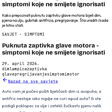
simptomi koje ne smijete ignorisati
Kako prepoznati puknutu zaptivku glave motora: bijeli dim,
pjena na ulju, gubitak antifriza, pregrijavanje. Šta uraditi i kada
je hitno stati.
SAVJET ·
SIMPTOMI
Puknuta zaptivka glave motora -
simptomi koje ne smijete ignorisati
29. april 2026.
dim
lampica
zaptivka
glave
pregrijavanje
simptomi
motor
Nazad na sve savjete
Auto vam je počeo pušiti bjeličasti dim iz auspuha, a
antifriz nestaje iako nigdje ne curi ispod auta? Ili ste
podigli poklopac za ulje i zatekli žućkastu pjenu nalik