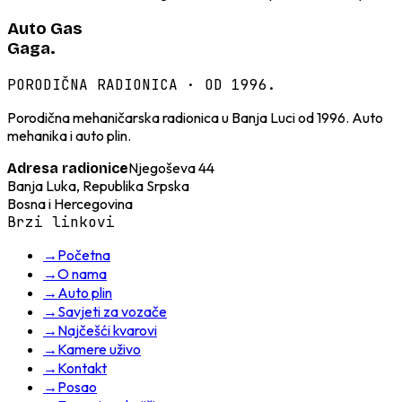
Auto Gas
Gaga.
PORODIČNA RADIONICA · OD 1996.
Porodična mehaničarska radionica u Banja Luci od 1996. Auto
mehanika i auto plin.
Njegoševa 44
Adresa radionice
Banja Luka, Republika Srpska
Bosna i Hercegovina
Brzi linkovi
→
Početna
→
O nama
→
Auto plin
→
Savjeti za vozače
→
Najčešći kvarovi
→
Kamere uživo
→
Kontakt
→
Posao