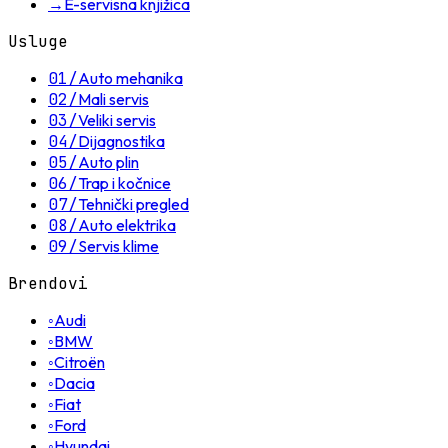
→
E-servisna knjižica
Usluge
01
/
Auto mehanika
02
/
Mali servis
03
/
Veliki servis
04
/
Dijagnostika
05
/
Auto plin
06
/
Trap i kočnice
07
/
Tehnički pregled
08
/
Auto elektrika
09
/
Servis klime
Brendovi
◦
Audi
◦
BMW
◦
Citroën
◦
Dacia
◦
Fiat
◦
Ford
◦
Hyundai