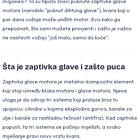
majonezi? To su tipični znaci puknute zaptivke glave
motora (narodski "puknut dihtung glave"), kvara koji u
par dana vožnje može uništiti motor. Evo kako ga
prepoznati, šta sami možete provjeriti i zašto je važno
ne nastaviti vožnju "još malo, samo do kuće".
Šta je zaptivka glave i zašto puca
Zaptivka glave motora je metalno-kompozitni element
koji stoji između bloka motora i glave motora. Njena
uloga je da odvoji tri sistema koji prolaze kroz tu
spojnicu: cilindre u kojima eksplodira gorivo, kanale za
ulje i kanale za rashladnu tečnost (antifriz). Kad zaptivka
popusti, ta tri sistema se počinju miješati, a svako
miješanje pravi novu vrstu kvara.