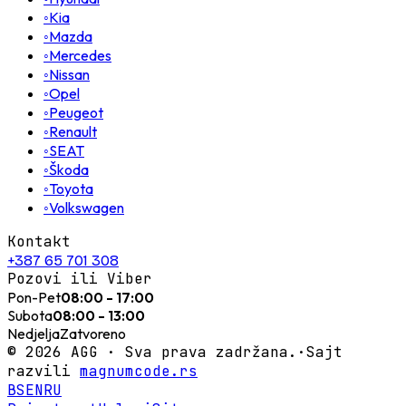
◦
Kia
◦
Mazda
◦
Mercedes
◦
Nissan
◦
Opel
◦
Peugeot
◦
Renault
◦
SEAT
◦
Škoda
◦
Toyota
◦
Volkswagen
Kontakt
+387 65 701 308
Pozovi ili Viber
Pon-Pet
08:00 - 17:00
Subota
08:00 - 13:00
Nedjelja
Zatvoreno
©
2026
AGG ·
Sva prava zadržana.
·
Sajt
razvili
magnumcode.rs
BS
EN
RU