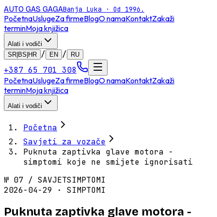
AUTO GAS
GAGA
Banja Luka · Od 1996.
Početna
Usluge
Za firme
Blog
O nama
Kontakt
Zakaži
termin
Moja knjižica
Alati i vodiči
/
/
SR|BS|HR
EN
RU
+387 65 701 308
Početna
Usluge
Za firme
Blog
O nama
Kontakt
Zakaži
termin
Moja knjižica
Alati i vodiči
Početna
Savjeti za vozače
Puknuta zaptivka glave motora -
simptomi koje ne smijete ignorisati
№
07
/
SAVJET
SIMPTOMI
2026-04-29 · SIMPTOMI
Puknuta zaptivka glave motora -