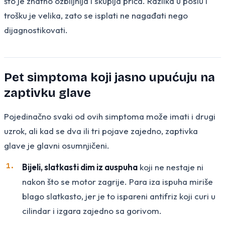
što je znatno ozbiljnija i skuplja priča. Razlika u poslu i
trošku je velika, zato se isplati ne nagađati nego
dijagnostikovati.
Pet simptoma koji jasno upućuju na
zaptivku glave
Pojedinačno svaki od ovih simptoma može imati i drugi
uzrok, ali kad se dva ili tri pojave zajedno, zaptivka
glave je glavni osumnjičeni.
Bijeli, slatkasti dim iz auspuha
koji ne nestaje ni
nakon što se motor zagrije. Para iza ispuha miriše
blago slatkasto, jer je to ispareni antifriz koji curi u
cilindar i izgara zajedno sa gorivom.