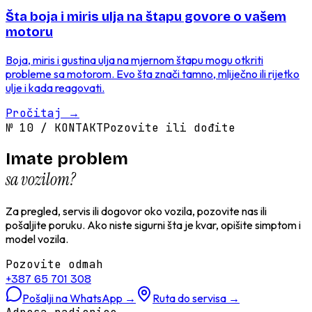
Šta boja i miris ulja na štapu govore o vašem
motoru
Boja, miris i gustina ulja na mjernom štapu mogu otkriti
probleme sa motorom. Evo šta znači tamno, mliječno ili rijetko
ulje i kada reagovati.
Pročitaj
→
№
10
/
KONTAKT
Pozovite ili dođite
Imate problem
sa vozilom?
Za pregled, servis ili dogovor oko vozila, pozovite nas ili
pošaljite poruku. Ako niste sigurni šta je kvar, opišite simptom i
model vozila.
Pozovite odmah
+387 65 701 308
Pošalji na WhatsApp
→
Ruta do servisa
→