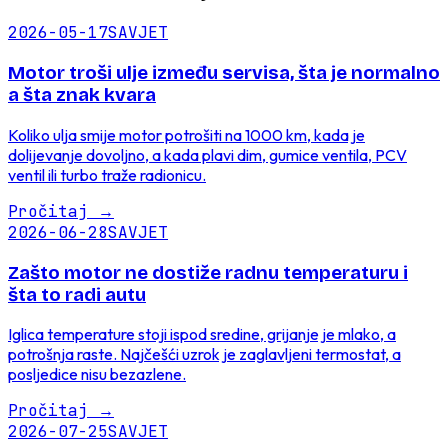
2026-05-17
SAVJET
Motor troši ulje između servisa, šta je normalno
a šta znak kvara
Koliko ulja smije motor potrošiti na 1000 km, kada je
dolijevanje dovoljno, a kada plavi dim, gumice ventila, PCV
ventil ili turbo traže radionicu.
Pročitaj
→
2026-06-28
SAVJET
Zašto motor ne dostiže radnu temperaturu i
šta to radi autu
Iglica temperature stoji ispod sredine, grijanje je mlako, a
potrošnja raste. Najčešći uzrok je zaglavljeni termostat, a
posljedice nisu bezazlene.
Pročitaj
→
2026-07-25
SAVJET