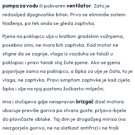
pumpa za vodu
ili pokvaren
ventilator
. Zato je
redoslijed dijagnostike bitan. Prvo se eliminiše sistem
hlađenja, pa tek onda se gleda zaptivka.
Pjena na poklopcu ulja u kratkim gradskim vožnjama,
posebno zimi, ne mora biti zaptivka. Kad motor ne
stigne da se zagrije, vlaga iz vazduha se taloži u
poklopac i pravi tanak sloj žute pjene. Ako se pjena
pojavljuje samo na poklopcu, a šipka za ulje je čista, to je
vlaga, ne zaptivka. Pravi simptom zaptivke je kad cijela
šipka i ulje na njoj postanu žućkasto-mliječni.
Ima i slučajeva gdje neispravan
brizgač
dizel motora
ubacuje previše goriva pa stvara guste, prljavo-bijele
do plavičaste oblake. Taj dim je drugačijeg mirisa (na
neizgorjelo gorivo, ne na slatkast antifriz) i ne troši