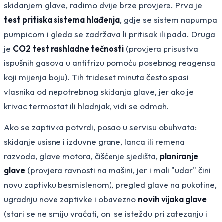
skidanjem glave, radimo dvije brze provjere. Prva je
test pritiska sistema hlađenja
, gdje se sistem napumpa
pumpicom i gleda se zadržava li pritisak ili pada. Druga
je
CO2 test rashladne tečnosti
(provjera prisustva
ispušnih gasova u antifrizu pomoću posebnog reagensa
koji mijenja boju). Tih trideset minuta često spasi
vlasnika od nepotrebnog skidanja glave, jer ako je
krivac termostat ili hladnjak, vidi se odmah.
Ako se zaptivka potvrdi, posao u servisu obuhvata:
skidanje usisne i izduvne grane, lanca ili remena
razvoda, glave motora, čišćenje sjedišta,
planiranje
glave
(provjera ravnosti na mašini, jer i mali "udar" čini
novu zaptivku besmislenom), pregled glave na pukotine,
ugradnju nove zaptivke i obavezno
novih vijaka glave
(stari se ne smiju vraćati, oni se isteždu pri zatezanju i