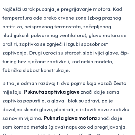
Najčešći uzrok pucanja je pregrijavanje motora. Kad
temperatura ode preko crvene zone (zbog praznog
antifriza, neispravnog termostata, začepljenog
hladnjaka ili pokvarenog ventilatora), glava motora se
proširi, zaptivka se zgnječi i izgubi sposobnost
zaptivanja. Drugi uzroci su starost, slabi vijci glave, čip-
tuning bez ojačane zaptivke i, kod nekih modela,
fabrička slabost konstrukcije.
Bitno je odmah razdvojiti dva pojma koja vozači često
miješaju.
Puknuta zaptivka glave
znači da je sama
zaptivka popustila, a glava i blok su zdravi, pa je
dovoljno skinuti glavu, planirati je i staviti novu zaptivku
sa novim vijcima.
Puknuta glava motora
znači da je
sam komad metala (glava) napukao od pregrijavanja,