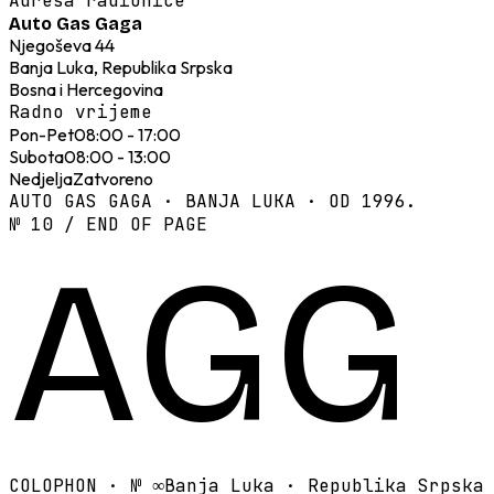
Adresa radionice
Auto Gas Gaga
Njegoševa 44
Banja Luka, Republika Srpska
Bosna i Hercegovina
Radno vrijeme
Pon-Pet
08:00 - 17:00
Subota
08:00 - 13:00
Nedjelja
Zatvoreno
AUTO GAS GAGA · BANJA LUKA · OD 1996.
№ 10 / END OF PAGE
AGG
COLOPHON · №
∞
Banja Luka · Republika Srpska