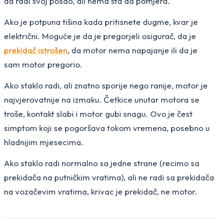
da radi svoj posao, ali nema šta da pomjera.
Ako je potpuna tišina kada pritisnete dugme, kvar je
električni. Moguće je da je pregorjeli osigurač, da je
prekidač istrošen
, da motor nema napajanje ili da je
sam motor pregorio.
Ako staklo radi, ali znatno sporije nego ranije, motor je
najvjerovatnije na izmaku. Četkice unutar motora se
troše, kontakt slabi i motor gubi snagu. Ovo je čest
simptom koji se pogoršava tokom vremena, posebno u
hladnijim mjesecima.
Ako staklo radi normalno sa jedne strane (recimo sa
prekidača na putničkim vratima), ali ne radi sa prekidača
na vozačevim vratima, krivac je prekidač, ne motor.