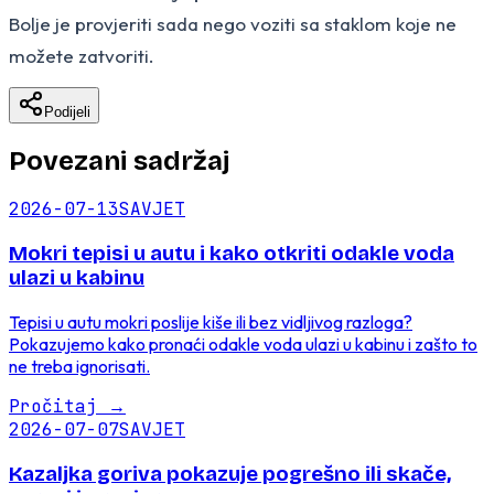
Bolje je provjeriti sada nego voziti sa staklom koje ne
možete zatvoriti.
Podijeli
Povezani sadržaj
2026-07-13
SAVJET
Mokri tepisi u autu i kako otkriti odakle voda
ulazi u kabinu
Tepisi u autu mokri poslije kiše ili bez vidljivog razloga?
Pokazujemo kako pronaći odakle voda ulazi u kabinu i zašto to
ne treba ignorisati.
Pročitaj
→
2026-07-07
SAVJET
Kazaljka goriva pokazuje pogrešno ili skače,