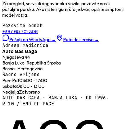
Za pregled, servis ili dogovor oko vozila, pozovite nas ili
pošaljite poruku. Ako niste sigurni šta je kvar, opišite simptom i
model vozila.
Pozovite odmah
+387 65 701 308
Pošalji na WhatsApp
→
Ruta do servisa
→
Adresa radionice
Auto Gas Gaga
Njegoševa 44
Banja Luka, Republika Srpska
Bosna i Hercegovina
Radno vrijeme
Pon-Pet
08:00 - 17:00
Subota
08:00 - 13:00
Nedjelja
Zatvoreno
AUTO GAS GAGA · BANJA LUKA · OD 1996.
№ 10 / END OF PAGE