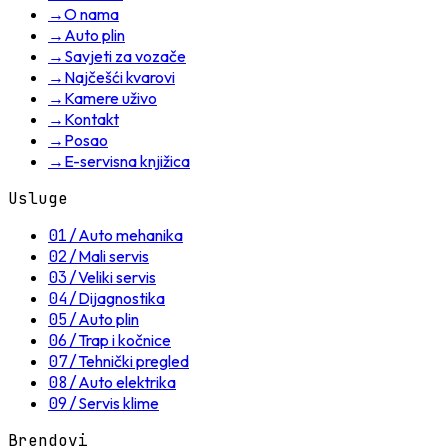
→
O nama
→
Auto plin
→
Savjeti za vozače
→
Najčešći kvarovi
→
Kamere uživo
→
Kontakt
→
Posao
→
E-servisna knjižica
Usluge
01
/
Auto mehanika
02
/
Mali servis
03
/
Veliki servis
04
/
Dijagnostika
05
/
Auto plin
06
/
Trap i kočnice
07
/
Tehnički pregled
08
/
Auto elektrika
09
/
Servis klime
Brendovi