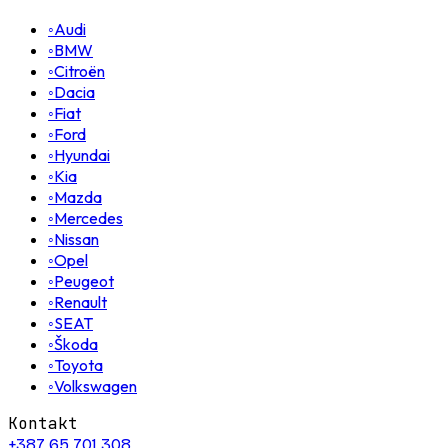
◦
Audi
◦
BMW
◦
Citroën
◦
Dacia
◦
Fiat
◦
Ford
◦
Hyundai
◦
Kia
◦
Mazda
◦
Mercedes
◦
Nissan
◦
Opel
◦
Peugeot
◦
Renault
◦
SEAT
◦
Škoda
◦
Toyota
◦
Volkswagen
Kontakt
+387 65 701 308