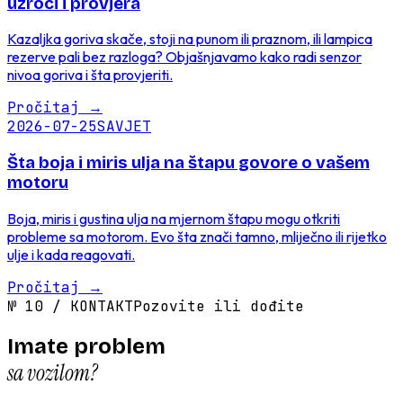
uzroci i provjera
Kazaljka goriva skače, stoji na punom ili praznom, ili lampica
rezerve pali bez razloga? Objašnjavamo kako radi senzor
nivoa goriva i šta provjeriti.
Pročitaj
→
2026-07-25
SAVJET
Šta boja i miris ulja na štapu govore o vašem
motoru
Boja, miris i gustina ulja na mjernom štapu mogu otkriti
probleme sa motorom. Evo šta znači tamno, mliječno ili rijetko
ulje i kada reagovati.
Pročitaj
→
№
10
/
KONTAKT
Pozovite ili dođite
Imate problem
sa vozilom?