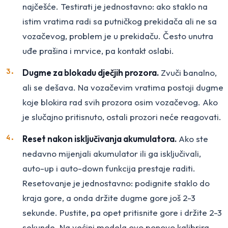
najčešće. Testirati je jednostavno: ako staklo na
istim vratima radi sa putničkog prekidača ali ne sa
vozačevog, problem je u prekidaču. Često unutra
uđe prašina i mrvice, pa kontakt oslabi.
Dugme za blokadu dječjih prozora.
Zvuči banalno,
ali se dešava. Na vozačevim vratima postoji dugme
koje blokira rad svih prozora osim vozačevog. Ako
je slučajno pritisnuto, ostali prozori neće reagovati.
Reset nakon isključivanja akumulatora.
Ako ste
nedavno mijenjali akumulator ili ga isključivali,
auto-up i auto-down funkcija prestaje raditi.
Resetovanje je jednostavno: podignite staklo do
kraja gore, a onda držite dugme gore još 2-3
sekunde. Pustite, pa opet pritisnite gore i držite 2-3
sekunde. Na većini modela ovo ponovo kalibrira