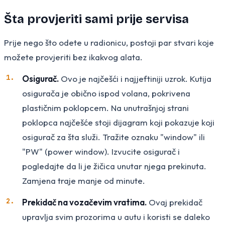
Šta provjeriti sami prije servisa
Prije nego što odete u radionicu, postoji par stvari koje
možete provjeriti bez ikakvog alata.
Osigurač.
Ovo je najčešći i najjeftiniji uzrok. Kutija
osigurača je obično ispod volana, pokrivena
plastičnim poklopcem. Na unutrašnjoj strani
poklopca najčešće stoji dijagram koji pokazuje koji
osigurač za šta služi. Tražite oznaku "window" ili
"PW" (power window). Izvucite osigurač i
pogledajte da li je žičica unutar njega prekinuta.
Zamjena traje manje od minute.
Prekidač na vozačevim vratima.
Ovaj prekidač
upravlja svim prozorima u autu i koristi se daleko