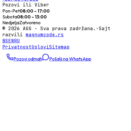
Pozovi ili Viber
Pon-Pet
08:00 - 17:00
Subota
08:00 - 13:00
Nedjelja
Zatvoreno
©
2026
AGG ·
Sva prava zadržana.
·
Sajt
razvili
magnumcode.rs
BS
EN
RU
Privatnost
Uslovi
Sitemap
Pozovi odmah
Pošalji na WhatsApp