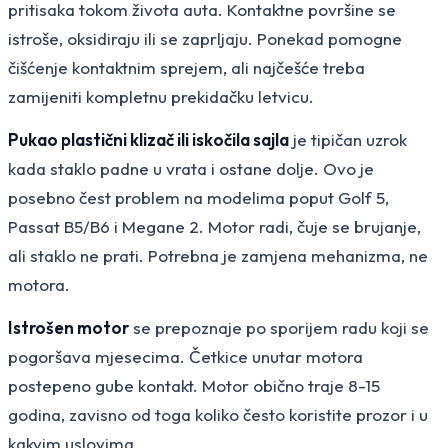
pritisaka tokom života auta. Kontaktne površine se
istroše, oksidiraju ili se zaprljaju. Ponekad pomogne
čišćenje kontaktnim sprejem, ali najčešće treba
zamijeniti kompletnu prekidačku letvicu.
Pukao plastični klizač ili iskočila sajla
je tipičan uzrok
kada staklo padne u vrata i ostane dolje. Ovo je
posebno čest problem na modelima poput Golf 5,
Passat B5/B6 i Megane 2. Motor radi, čuje se brujanje,
ali staklo ne prati. Potrebna je zamjena mehanizma, ne
motora.
Istrošen motor
se prepoznaje po sporijem radu koji se
pogoršava mjesecima. Četkice unutar motora
postepeno gube kontakt. Motor obično traje 8-15
godina, zavisno od toga koliko često koristite prozor i u
kakvim uslovima.