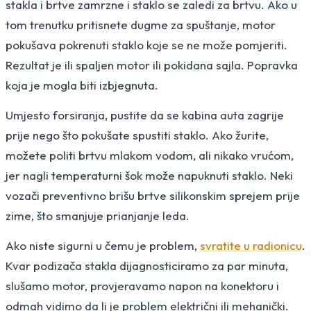
stakla i brtve zamrzne i staklo se zaledi za brtvu. Ako u
tom trenutku pritisnete dugme za spuštanje, motor
pokušava pokrenuti staklo koje se ne može pomjeriti.
Rezultat je ili spaljen motor ili pokidana sajla. Popravka
koja je mogla biti izbjegnuta.
Umjesto forsiranja, pustite da se kabina auta zagrije
prije nego što pokušate spustiti staklo. Ako žurite,
možete politi brtvu mlakom vodom, ali nikako vrućom,
jer nagli temperaturni šok može napuknuti staklo. Neki
vozači preventivno brišu brtve silikonskim sprejem prije
zime, što smanjuje prianjanje leda.
Ako niste sigurni u čemu je problem,
svratite u radionicu
.
Kvar podizača stakla dijagnosticiramo za par minuta,
slušamo motor, provjeravamo napon na konektoru i
odmah vidimo da li je problem električni ili mehanički.