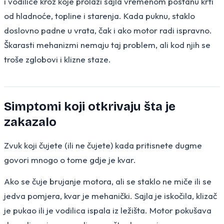
i vodilice kroz koje prolazi sajla vremenom postanu krti
od hladnoće, topline i starenja. Kada puknu, staklo
doslovno padne u vrata, čak i ako motor radi ispravno.
Škarasti mehanizmi nemaju taj problem, ali kod njih se
troše zglobovi i klizne staze.
Simptomi koji otkrivaju šta je
zakazalo
Zvuk koji čujete (ili ne čujete) kada pritisnete dugme
govori mnogo o tome gdje je kvar.
Ako se čuje brujanje motora, ali se staklo ne miče ili se
jedva pomjera, kvar je mehanički. Sajla je iskočila, klizač
je pukao ili je vodilica ispala iz ležišta. Motor pokušava