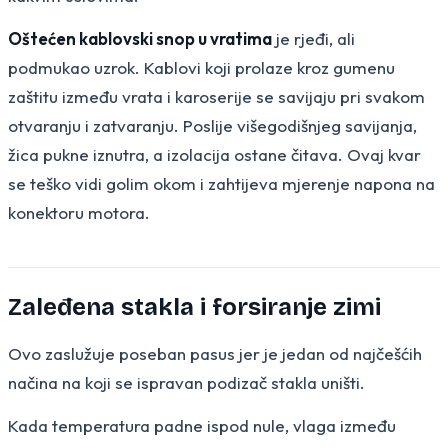
Oštećen kablovski snop u vratima
je rjeđi, ali
podmukao uzrok. Kablovi koji prolaze kroz gumenu
zaštitu između vrata i karoserije se savijaju pri svakom
otvaranju i zatvaranju. Poslije višegodišnjeg savijanja,
žica pukne iznutra, a izolacija ostane čitava. Ovaj kvar
se teško vidi golim okom i zahtijeva mjerenje napona na
konektoru motora.
Zaleđena stakla i forsiranje zimi
Ovo zaslužuje poseban pasus jer je jedan od najčešćih
načina na koji se ispravan podizač stakla uništi.
Kada temperatura padne ispod nule, vlaga između