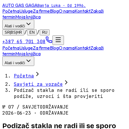
AUTO GAS
GAGA
Banja Luka · Od 1996.
Početna
Usluge
Za firme
Blog
O nama
Kontakt
Zakaži
termin
Moja knjižica
Alati i vodiči
/
/
SR|BS|HR
EN
RU
+387 65 701 308
Početna
Usluge
Za firme
Blog
O nama
Kontakt
Zakaži
termin
Moja knjižica
Alati i vodiči
Početna
Savjeti za vozače
Podizač stakla ne radi ili se sporo
podiže, uzroci i šta provjeriti
№
07
/
SAVJET
ODRŽAVANJE
2026-06-23 · ODRŽAVANJE
Podizač stakla ne radi ili se sporo