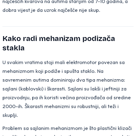
najčešćih kvarova na autima starijim od 7-10 godina, a
dobra vijest je da uzrok najčešće nije skup.
Kako radi mehanizam podizača
stakla
U svakim vratima stoji mali elektromotor povezan sa
mehanizmom koji podiže i spušta staklo. Na
savremenim autima dominiraju dva tipa mehanizma:
sajlani (kablovski) i škarasti. Sajlani su lakši i jeftiniji za
proizvodnju, pa ih koristi većina proizvođača od sredine
2000-ih. Škarasti mehanizmi su robustniji, ali teži i
skuplji.
Problem sa sajlanim mehanizmom je što plastični klizači