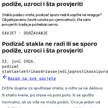
podiže, uzroci i šta provjeriti
Staklo pada u vrata, podizač sporo radi ili uopšte ne reaguje?
Objašnjavamo česte uzroke po vjerovatnoći, šta sami
provjeriti i kada je potreban servis.
SAVJET ·
ODRŽAVANJE
Podizač stakla ne radi ili se sporo
podiže, uzroci i šta provjeriti
23. juni 2026.
podizač
stakla
elektrika
odrzavanje
dijagnostika
osigura
Nazad na sve savjete
Držite dugme za spuštanje stakla, a ništa se ne dešava.
Ili staklo krene, pa stane na pola puta. Ili se spušta
normalno, ali se više ne može podići. Ovo je jedan od