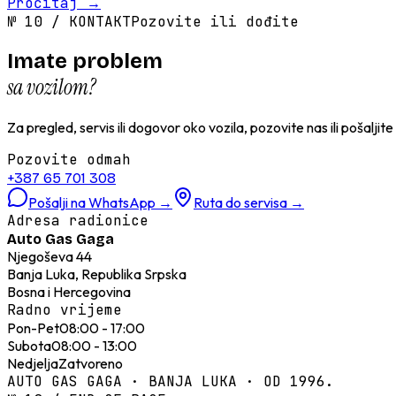
Pročitaj
→
№
10
/
KONTAKT
Pozovite ili dođite
Imate problem
sa vozilom?
Za pregled, servis ili dogovor oko vozila, pozovite nas ili pošaljit
Pozovite odmah
+387 65 701 308
Pošalji na WhatsApp
→
Ruta do servisa
→
Adresa radionice
Auto Gas Gaga
Njegoševa 44
Banja Luka, Republika Srpska
Bosna i Hercegovina
Radno vrijeme
Pon-Pet
08:00 - 17:00
Subota
08:00 - 13:00
Nedjelja
Zatvoreno
AUTO GAS GAGA · BANJA LUKA · OD 1996.