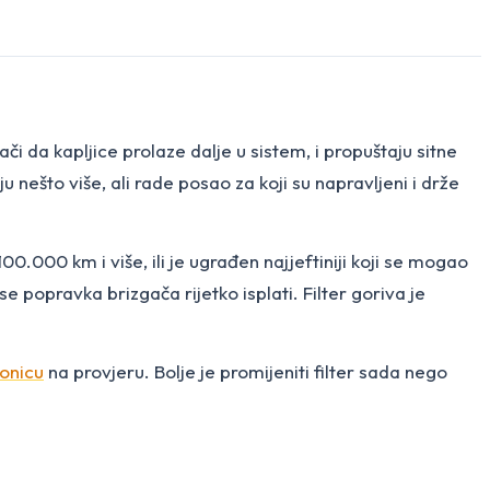
ači da kapljice prolaze dalje u sistem, i propuštaju sitne
 nešto više, ali rade posao za koji su napravljeni i drže
00.000 km i više, ili je ugrađen najjeftiniji koji se mogao
opravka brizgača rijetko isplati. Filter goriva je
ionicu
na provjeru. Bolje je promijeniti filter sada nego