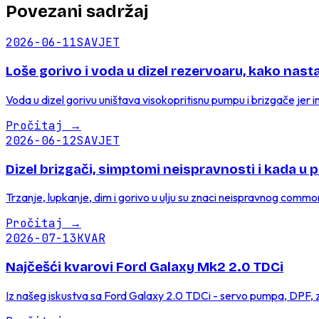
Povezani sadržaj
2026-06-11
SAVJET
Loše gorivo i voda u dizel rezervoaru, kako nastaj
Voda u dizel gorivu uništava visokopritisnu pumpu i brizgače jer
Pročitaj
→
2026-06-12
SAVJET
Dizel brizgači, simptomi neispravnosti i kada u
Trzanje, lupkanje, dim i gorivo u ulju su znaci neispravnog common 
Pročitaj
→
2026-07-13
KVAR
Najčešći kvarovi Ford Galaxy Mk2 2.0 TDCi
Iz našeg iskustva sa Ford Galaxy 2.0 TDCi - servo pumpa, DPF, za