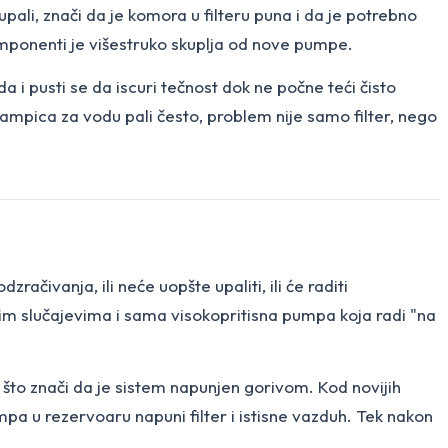
pali, znači da je komora u filteru puna i da je potrebno
komponenti je višestruko skuplja od nove pumpe.
i pusti se da iscuri tečnost dok ne počne teći čisto
lampica za vodu pali često, problem nije samo filter, nego
ačivanja, ili neće uopšte upaliti, ili će raditi
im slučajevima i sama visokopritisna pumpa koja radi "na
r, što znači da je sistem napunjen gorivom. Kod novijih
pa u rezervoaru napuni filter i istisne vazduh. Tek nakon