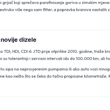
rični grijač koji sprečava parafinisanje goriva u zimskim mj
išestruko više nego sam filter, a popravka kvarova nastalih
 novije dizele
aka TDI, HDI, CDI ili JTD prije otprilike 2010. godine, traž
su tolerantniji i servisni intervali idu do 100.000 km, ali to
esto sipa na neprovjerenim pumpama ili ako auto vozi mnogo k
 ne kao nešto što se čeka do tačno propisane kilometraže. Raz