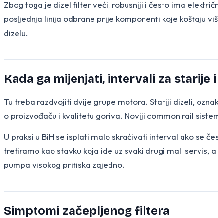
Zbog toga je dizel filter veći, robusniji i često ima elekt
posljednja linija odbrane prije komponenti koje koštaju v
dizelu.
Kada ga mijenjati, intervali za starije i
Tu treba razdvojiti dvije grupe motora. Stariji dizeli, ozn
o proizvođaču i kvalitetu goriva. Noviji common rail sistemi 
U praksi u BiH se isplati malo skraćivati interval ako se č
tretiramo kao stavku koja ide uz svaki drugi mali servis, a
pumpa visokog pritiska zajedno.
Simptomi začepljenog filtera