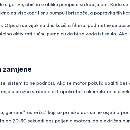
u u gorivu, obično u obliku pumpice sa kapljicom. Kada se u
direktno na visokopritisnu pumpu i brizgače, a popravka tih 
tpusti se vijak na dnu kućišta filtera, podmetne se posuda 
elno aktivirati ručnu pumpicu da bi se voda istisnula. Ako 
n zamjene
l sistem to ne podnosi. Ako se motor pokuša upaliti bez odzr
nja u prazno strada elektropokretač i akumulator, a u nek
a, gumeni "tasterčić" koji se pritiska dok se ne osjeti otpo
ta po 20-30 sekundi bez paljenja motora, da električna pum