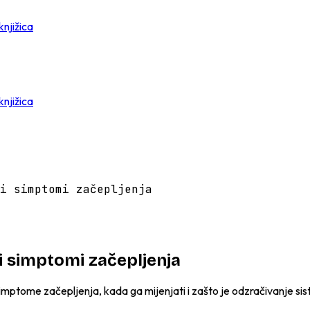
knjižica
knjižica
i simptomi začepljenja
i i simptomi začepljenja
 simptome začepljenja, kada ga mijenjati i zašto je odzračivanje s