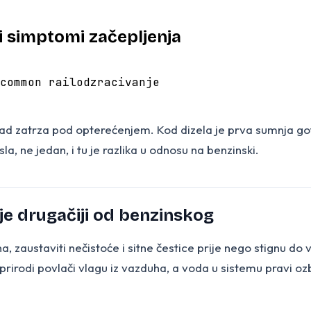
i i simptomi začepljenja
common rail
odzracivanje
kad zatrza pod opterećenjem. Kod dizela je prva sumnja got
sla, ne jedan, i tu je razlika u odnosu na benzinski.
o je drugačiji od benzinskog
na, zaustaviti nečistoće i sitne čestice prije nego stignu d
 prirodi povlači vlagu iz vazduha, a voda u sistemu pravi oz