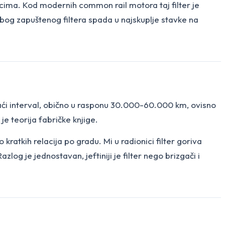
esecima. Kod modernih common rail motora taj filter je
 zbog zapuštenog filtera spada u najskuplje stavke na
e kraći interval, obično u rasponu 30.000-60.000 km, ovisno
 je teorija fabričke knjige.
ratkih relacija po gradu. Mi u radionici filter goriva
log je jednostavan, jeftiniji je filter nego brizgači i