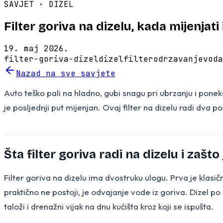
SAVJET ·
DIZEL
Filter goriva na dizelu, kada mijenjat
19. maj 2026.
filter-goriva-dizel
dizel
filter
odrzavanje
voda
Nazad na sve savjete
Auto teško pali na hladno, gubi snagu pri ubrzanju i pone
je posljednji put mijenjan. Ovaj filter na dizelu radi dva po
Šta filter goriva radi na dizelu i zašt
Filter goriva na dizelu ima dvostruku ulogu. Prva je klasič
praktično ne postoji, je odvajanje vode iz goriva. Dizel po
taloži i drenažni vijak na dnu kućišta kroz koji se ispušta.