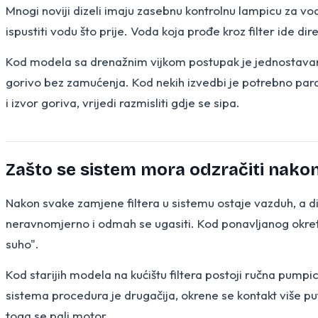
Mnogi noviji dizeli imaju zasebnu kontrolnu lampicu za vod
ispustiti vodu što prije. Voda koja prođe kroz filter ide 
Kod modela sa drenažnim vijkom postupak je jednostavan. O
gorivo bez zamućenja. Kod nekih izvedbi je potrebno paral
i izvor goriva, vrijedi razmisliti gdje se sipa.
Zašto se sistem mora odzračiti nako
Nakon svake zamjene filtera u sistemu ostaje vazduh, a dize
neravnomjerno i odmah se ugasiti. Kod ponavljanog okreta
suho".
Kod starijih modela na kućištu filtera postoji ručna pumpic
sistema procedura je drugačija, okrene se kontakt više pu
toga se pali motor.