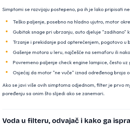
Simptomi se razvijaju postepeno, pa ih je lako pripisati n
Teško paljenje, posebno na hladno ujutro, motor okr
Gubitak snage pri ubrzanju, auto djeluje "zadihano" k
Trzanje i prekidanje pod opterećenjem, pogotovo u brd
Gašenje motora u leru, najčešće na semaforu ili nak
Povremeno paljenje check engine lampice, često uz g
Osjećaj da motor "ne vuče" iznad određenog broja ob
Ako se javi više ovih simptoma odjednom, filter je prvo 
poređenju sa onim što slijedi ako se zanemari.
Voda u filteru, odvajač i kako ga ispra