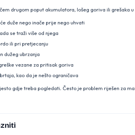
ečem drugom poput akumulatora, lošeg goriva ili grešaka u e
eće duže nego inače prije nego uhvati
ada se traži više od njega
o ili pri pretjecanju
on dužeg ubrzanja
reške vezane za pritisak goriva
rtaja, kao da je nešto ograničava
mjesto gdje treba pogledati. Često je problem riješen za m
zniti