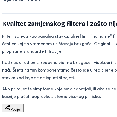
Kvalitet zamjenskog filtera i zašto ni
Filter izgleda kao banalna stavka, ali jeftiniji "no name" f
čestice koje s vremenom uništavaju brizgače. Original ili k
propisane standarde filtracije.
Kod nas u radionici redovno vidimo brizgače i visokopritisn
naći. Šteta na tim komponentama često ide u red cijene p
stavka kod koje se ne isplati štedjeti.
Ako primijetite simptome koje smo nabrojali, ili ako se ne 
kasnije plaćati popravku sistema visokog pritiska.
Podijeli