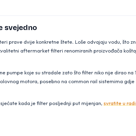
je svejedno
ilteri prave dvije konkretne štete. Loše odvajaju vodu, što zn
valitetni aftermarket filteri renomiranih proizvođača koštaju
e pumpe koje su stradale zato što filter niko nije dirao na 1
olovnog motora, posebno na common rail sistemima gdje se p
sjećate kada je filter posljednji put mijenjan,
svratite u rad