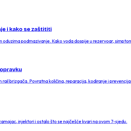
e i kako se zaštititi
 im oduzima podmazivanje. Kako voda dospije u rezervoar, simptomi
 popravku
rail brizgača. Povratna količina, reparacija, kodiranje i prevencija
majac, injektori i ostalo što se najčešće kvari na ovom 7-sjedu.