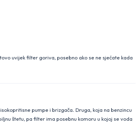
ovo uvijek filter goriva, posebno ako se ne sjećate kada
o visokopritisne pumpe i brizgača. Druga, koja na benzincu
biljnu štetu, pa filter ima posebnu komoru u kojoj se voda