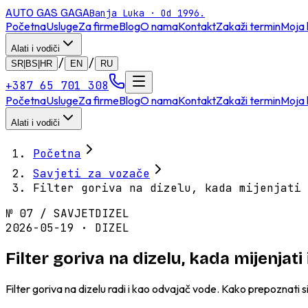
AUTO GAS
GAGA
Banja Luka · Od 1996.
Početna
Usluge
Za firme
Blog
O nama
Kontakt
Zakaži termin
Moja 
Alati i vodiči
/
/
SR|BS|HR
EN
RU
+387 65 701 308
Početna
Usluge
Za firme
Blog
O nama
Kontakt
Zakaži termin
Moja 
Alati i vodiči
Početna
Savjeti za vozače
Filter goriva na dizelu, kada mijenjati 
№
07
/
SAVJET
DIZEL
2026-05-19 · DIZEL
Filter goriva na dizelu, kada mijenjat
Filter goriva na dizelu radi i kao odvajač vode. Kako prepoznati