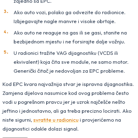
zajedno sa EPC.
Ako auto vozi, polako ga odvezite do radionice.
Izbjegavajte nagle manvre i visoke obrtaje.
Ako auto ne reaguje na gas ili se gasi, stanite na
bezbijednom mjestu i ne forsirajte dalje vožnju.
U radionici tražite VAG dijagnostiku (VCDS ili
ekvivalent) koja čita sve module, ne samo motor.
Generički čitač je nedovoljan za EPC probleme.
Kod EPC kvara najvažnija stvar je ispravna dijagnostika.
Zamjena dijelova nasumice kod ovog problema često
vodi u pogrešnom pravcu jer je uzrok najčešće nešto
jeftino i jednostavno, ali ga treba precizno locirati. Ako
niste sigurni,
svratite u radionicu
i provjerićemo na
dijagnostici odakle dolazi signal.