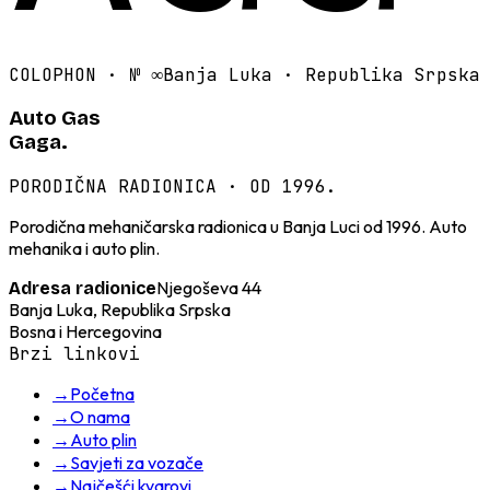
COLOPHON · №
∞
Banja Luka · Republika Srpska
Auto Gas
Gaga.
PORODIČNA RADIONICA · OD 1996.
Porodična mehaničarska radionica u Banja Luci od 1996. Auto
mehanika i auto plin.
Njegoševa 44
Adresa radionice
Banja Luka, Republika Srpska
Bosna i Hercegovina
Brzi linkovi
→
Početna
→
O nama
→
Auto plin
→
Savjeti za vozače
→
Najčešći kvarovi