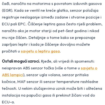
čađi, naročito na motorima s povratom izduvnih gasova
(EGR). Kada se ventil ne kreće glatko, senzor položaja
registruje neslaganje između zadane i stvarne pozicije i
ECU pali EPC. Čišćenje leptira gasa često riješi problem,
naročito ako je motor stariji od pet-šest godina i nikad
mu nije čišćen. Detaljnije o tome kako se prepoznaje
zaprljani leptir i kada je čišćenje dovoljno možete
pročitati u
savjetu o leptiru gasa
.
Ostali mogući uzroci.
Rjeđe, ali vrijedi ih spomenuti:
neispravan ABS senzor točka (više o tome u
savjetu o
ABS lampici
), senzor ugla volana, senzor pritiska
kočnice, MAF senzor ili senzor temperature rashladne
tečnosti. U nekim slučajevima uzrok može biti i oštećena
instalacija na papučici gasa ili prekinut žičani vod do
ECU-a.