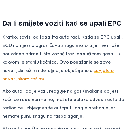
Da li smijete voziti kad se upali EPC
Kratko: zavisi od toga šta auto radi. Kada se EPC upali,
ECU namjerno ograničava snagu motora jer ne može
pouzdano odrediti šta vozač traži papučicom gasa ili u
kakvom je stanju kočnica. Ovo ponašanje se zove
havarijski režim i detaljno je objašnjeno u
savjetu o
havarijskom režimu
.
Ako auto i dalje vozi, reaguje na gas (makar slabije) i
kočnice rade normalno, možete polako odvesti auto do
radionice. Izbjegavajte autoput i nagle preticaje jer
nemate punu snagu na raspolaganju.
Ako auto uopšte ne reaguje na gas, trese se ili se gasi,