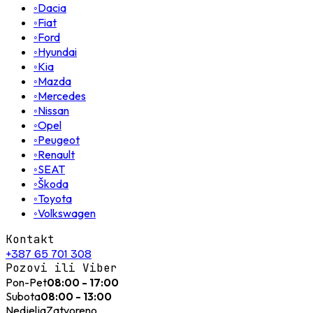
◦
Dacia
◦
Fiat
◦
Ford
◦
Hyundai
◦
Kia
◦
Mazda
◦
Mercedes
◦
Nissan
◦
Opel
◦
Peugeot
◦
Renault
◦
SEAT
◦
Škoda
◦
Toyota
◦
Volkswagen
Kontakt
+387 65 701 308
Pozovi ili Viber
Pon-Pet
08:00 - 17:00
Subota
08:00 - 13:00
Nedjelja
Zatvoreno