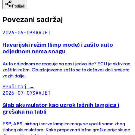
Podijeli
Povezani sadržaj
2026-06-09
SAVJET
Havarijski režim (limp mode) i zašto auto
odjednom nema snagu
Auto odjednom ne reaguje na gas i jedva ide? ECU je aktivirao
zaštitni režim. Objašnjavamo zašto se to dešava i da li smijete
voziti dalje.
Pročitaj
→
2026-07-07
SAVJET
Slab akumulator kao uzrok lažnih lampica i
grešaka na tabli
ESP, ABS, airbag i servo lampica mogu se upaliti samo zbog
slabog akumulatora. Kako prepoznati lažne greške prije skupe