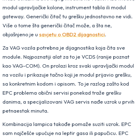
modul upravljačke kolone, instrument tabla ili modul
gateway. Generički čitač tu grešku jednostavno ne vidi.
Više o tome šta generički čitač može, a šta ne,
objašnjeno je u
savjetu o OBD2 dijagnostici
.
Za VAG vozila potrebna je dijagnostika koja čita sve
module. Najpoznatiji alat za to je VCDS (ranije poznat
kao VAG-COM). On prolazi kroz svaki upravljački modul
na vozilu i prikazuje tačno koji je modul prijavio grešku,
sa konkretnim kodom i opisom. To je razlog zašto kod
EPC problema obični servisi ponekad traže grešku
danima, a specijalizovani VAG servis nađe uzrok u prvih
petnaestak minuta.
Kombinacija lampica takođe pomaže suziti uzrok. EPC
sam najčešće upućuje na leptir gasa ili papučicu. EPC