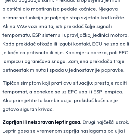
plastični dio montiran iza pedale kočnice. Njegova
primarna funkcija je paljenje stop svjetala kad kočite.
Ali na VAG vozilima taj isti prekidač šalje signal i
tempomatu, ESP sistemu i upravljačkoj jedinici motora.
Kada prekidač otkaže ili izgubi kontakt, ECU ne zna da li
je kočnica pritisnuta ili nije. Kao mjeru opreza, pali EPC
lampicu i ograničava snagu. Zamjena prekidača traje
petnaestak minuta i spada u jednostavnije popravke.
Tipičan simptom koji prati ovu situaciju: prestaje raditi
tempomat, a ponekad se uz EPC upali i ESP lampica.
Ako primijetite tu kombinaciju, prekidač kočnice je
gotovo siguran krivac.
Zaprljan ili neispravan leptir gasa.
Drugi najčešći uzrok.
Leptir gasa se vremenom zaprlja naslagama od ulja i