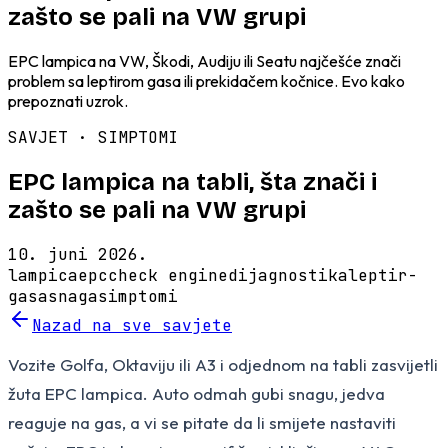
zašto se pali na VW grupi
EPC lampica na VW, Škodi, Audiju ili Seatu najčešće znači
problem sa leptirom gasa ili prekidačem kočnice. Evo kako
prepoznati uzrok.
SAVJET ·
SIMPTOMI
EPC lampica na tabli, šta znači i
zašto se pali na VW grupi
10. juni 2026.
lampica
epc
check engine
dijagnostika
leptir-
gasa
snaga
simptomi
Nazad na sve savjete
Vozite Golfa, Oktaviju ili A3 i odjednom na tabli zasvijetli
žuta EPC lampica. Auto odmah gubi snagu, jedva
reaguje na gas, a vi se pitate da li smijete nastaviti