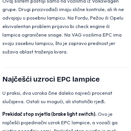
Ovaj sistem postoji samo na vozilima iz Volkswagen
grupe. Drugi proizvođači imaju slične kontrole, ali ih ne
odvajaju u posebnu lampicu. Na Fordu, Pežou ili Opelu
ekvivalentan problem prijavio bi check engine ili
lampica ograničene snage. Na VAG vozilima EPC ima
svoju zasebnu lampicu, što je zapravo prednost jer
sužava oblast traženja kvara.
Najčešći uzroci EPC lampice
U praksi, dva uzroka čine daleko najveći procenat
slučajeva. Ostali su mogući, ali statistički rjeđi.
Prekidač stop svjetla (brake light switch).
Ovo je
najčešći pojedinačni uzrok EPC lampice, a vozači ga
rijetko pogađaju sami. Prekidač stop svjetla je mali