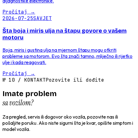
dijagnostike elektronike.
Pročitaj
→
2026-07-25
SAVJET
Šta boja i miris ulja na štapu govore o vašem
motoru
Boja, miris i gustina ulja na mjernom štapu mogu otkriti
probleme sa motorom. Evo šta znači tamno, mliječno ili rijetko
ulje i kada reagovati.
Pročitaj
→
№
10
/
KONTAKT
Pozovite ili dođite
Imate problem
sa vozilom?
Za pregled, servis ili dogovor oko vozila, pozovite nas ili
pošaljite poruku. Ako niste sigurni šta je kvar, opišite simptom i
model vozila.