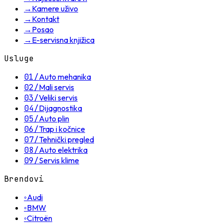
→
Kamere uživo
→
Kontakt
→
Posao
→
E-servisna knjižica
Usluge
01
/
Auto mehanika
02
/
Mali servis
03
/
Veliki servis
04
/
Dijagnostika
05
/
Auto plin
06
/
Trap i kočnice
07
/
Tehnički pregled
08
/
Auto elektrika
09
/
Servis klime
Brendovi
◦
Audi
◦
BMW
◦
Citroën