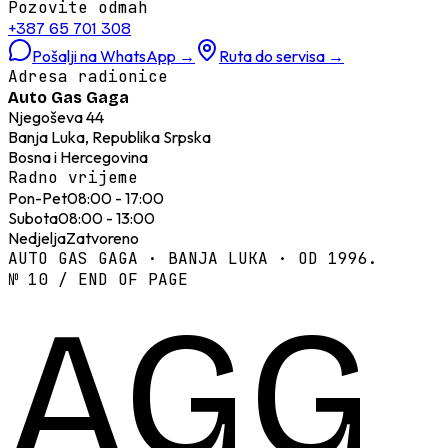
Pozovite odmah
+387 65 701 308
Pošalji na WhatsApp
→
Ruta do servisa
→
Adresa radionice
Auto Gas Gaga
Njegoševa 44
Banja Luka, Republika Srpska
Bosna i Hercegovina
Radno vrijeme
Pon-Pet
08:00 - 17:00
Subota
08:00 - 13:00
Nedjelja
Zatvoreno
AUTO GAS GAGA · BANJA LUKA · OD 1996.
№ 10 / END OF PAGE
AGG