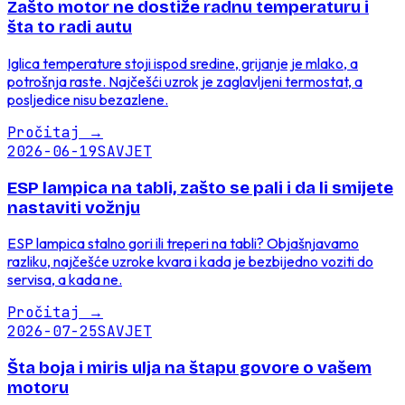
Zašto motor ne dostiže radnu temperaturu i
šta to radi autu
Iglica temperature stoji ispod sredine, grijanje je mlako, a
potrošnja raste. Najčešći uzrok je zaglavljeni termostat, a
posljedice nisu bezazlene.
Pročitaj
→
2026-06-19
SAVJET
ESP lampica na tabli, zašto se pali i da li smijete
nastaviti vožnju
ESP lampica stalno gori ili treperi na tabli? Objašnjavamo
razliku, najčešće uzroke kvara i kada je bezbijedno voziti do
servisa, a kada ne.
Pročitaj
→
2026-07-25
SAVJET
Šta boja i miris ulja na štapu govore o vašem
motoru