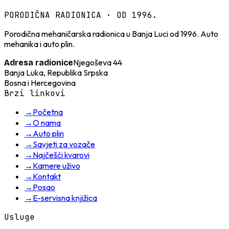
PORODIČNA RADIONICA · OD 1996.
Porodična mehaničarska radionica u Banja Luci od 1996. Auto
mehanika i auto plin.
Njegoševa 44
Adresa radionice
Banja Luka, Republika Srpska
Bosna i Hercegovina
Brzi linkovi
→
Početna
→
O nama
→
Auto plin
→
Savjeti za vozače
→
Najčešći kvarovi
→
Kamere uživo
→
Kontakt
→
Posao
→
E-servisna knjižica
Usluge