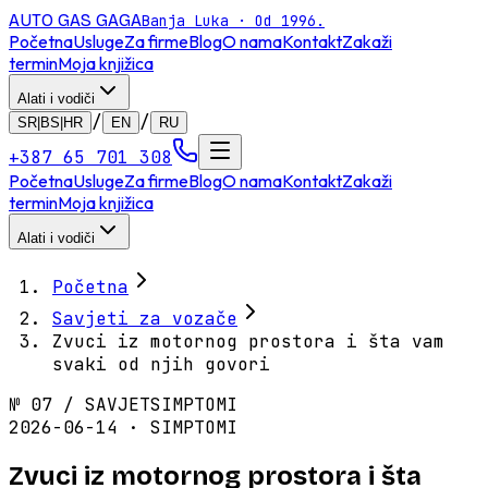
AUTO GAS
GAGA
Banja Luka · Od 1996.
Početna
Usluge
Za firme
Blog
O nama
Kontakt
Zakaži
termin
Moja knjižica
Alati i vodiči
/
/
SR|BS|HR
EN
RU
+387 65 701 308
Početna
Usluge
Za firme
Blog
O nama
Kontakt
Zakaži
termin
Moja knjižica
Alati i vodiči
Početna
Savjeti za vozače
Zvuci iz motornog prostora i šta vam
svaki od njih govori
№
07
/
SAVJET
SIMPTOMI
2026-06-14 · SIMPTOMI
Zvuci iz motornog prostora i šta