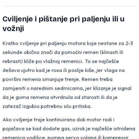
Cviljenje i pištanje pri paljenju ili u
vožnji
Kratko cviljenje pri paljenju motora koje nestane za 2-3
sekunde obično znači da pomoćni remen (klinasti ili
rebrasti) kliže po vlažnoj remenici. To se najčešće
dešava ujutro kad je rosa ili poslije kiše, jer vlaga na
površini remena smanjuje trenje. Remen treba
zamijeniti u narednim sedmicama, jer klizanje je signal
da je guma remena otvrdnula od starosti ili da je
zatezač izgubio potrebnu silu pritiska.
Ako cviljenje traje kontinuirano dok motor radi i
pojačava se kad dodate gas, uzrok je najčešće istrošena
remenica vodilice, pumpa servo volana ili kompresor