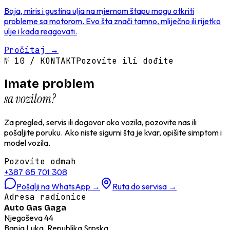
Boja, miris i gustina ulja na mjernom štapu mogu otkriti
probleme sa motorom. Evo šta znači tamno, mliječno ili rijetko
ulje i kada reagovati.
Pročitaj
→
№
10
/
KONTAKT
Pozovite ili dođite
Imate problem
sa vozilom?
Za pregled, servis ili dogovor oko vozila, pozovite nas ili
pošaljite poruku. Ako niste sigurni šta je kvar, opišite simptom i
model vozila.
Pozovite odmah
+387 65 701 308
Pošalji na WhatsApp
→
Ruta do servisa
→
Adresa radionice
Auto Gas Gaga
Njegoševa 44
Banja Luka, Republika Srpska