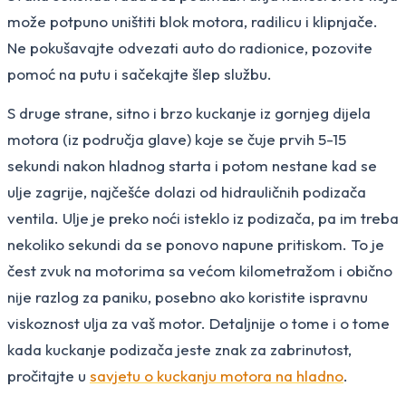
može potpuno uništiti blok motora, radilicu i klipnjače.
Ne pokušavajte odvezati auto do radionice, pozovite
pomoć na putu i sačekajte šlep službu.
S druge strane, sitno i brzo kuckanje iz gornjeg dijela
motora (iz područja glave) koje se čuje prvih 5-15
sekundi nakon hladnog starta i potom nestane kad se
ulje zagrije, najčešće dolazi od hidrauličnih podizača
ventila. Ulje je preko noći isteklo iz podizača, pa im treba
nekoliko sekundi da se ponovo napune pritiskom. To je
čest zvuk na motorima sa većom kilometražom i obično
nije razlog za paniku, posebno ako koristite ispravnu
viskoznost ulja za vaš motor. Detaljnije o tome i o tome
kada kuckanje podizača jeste znak za zabrinutost,
pročitajte u
savjetu o kuckanju motora na hladno
.