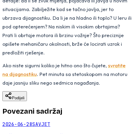
detalje: da li se zvuk mijenja, pojačava ili javlja u novim
situacijama. Zabilježite kad se tačno javlja, jer to
ubrzava dijagnostiku. Da li je na hladno ili toplo? U leru ili
pod opterećenjem? Na niskim ili visokim obrtajima?
Prati li obrtaje motora ili brzinu vožnje? Što preciznije
opišete mehaničaru okolnosti, brže će locirati uzrok i
predložiti rješenje.
Ako niste sigurni koliko je hitno ono što čujete,
svratite
na dijagnostiku
. Pet minuta sa stetoskopom na motoru
daje jasniju sliku nego sedmica nagađanja.
Podijeli
Povezani sadržaj
2026-06-28
SAVJET