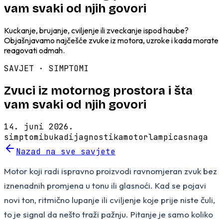
vam svaki od njih govori
Kuckanje, brujanje, cviljenje ili zveckanje ispod haube?
Objašnjavamo najčešće zvuke iz motora, uzroke i kada morate
reagovati odmah.
SAVJET ·
SIMPTOMI
Zvuci iz motornog prostora i šta
vam svaki od njih govori
14. juni 2026.
simptomi
buka
dijagnostika
motor
lampica
snaga
Nazad na sve savjete
Motor koji radi ispravno proizvodi ravnomjeran zvuk bez
iznenadnih promjena u tonu ili glasnoći. Kad se pojavi
novi ton, ritmično lupanje ili cviljenje koje prije niste čuli,
to je signal da nešto traži pažnju. Pitanje je samo koliko