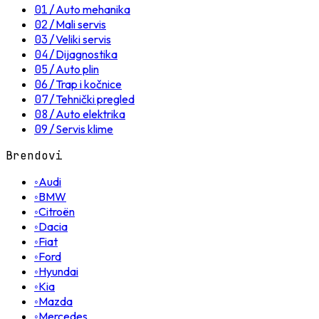
01
/
Auto mehanika
02
/
Mali servis
03
/
Veliki servis
04
/
Dijagnostika
05
/
Auto plin
06
/
Trap i kočnice
07
/
Tehnički pregled
08
/
Auto elektrika
09
/
Servis klime
Brendovi
◦
Audi
◦
BMW
◦
Citroën
◦
Dacia
◦
Fiat
◦
Ford
◦
Hyundai
◦
Kia
◦
Mazda
◦
Mercedes