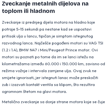
Zveckanje metalnih dijelova na
toplom ili hladnom
Zveckanje iz prednjeg dijela motora na hladno koje
potraje 5-15 sekundi pa nestane kad se uspostavi
pritisak ulja u lancu, tipičan je simptom istegnutog
razvodnog lanca. Najčešće pogođeni motori su VAG TSI
(1.2 i 1.4), BMW N47 i Mini/Peugeot Prince motor. Ovi
motori su poznati po tome da im se lanci istežu na
kilometražama između 60.000 i 150.000 km, zavisno od
režima vožnje i intervala zamjene ulja. Ovaj zvuk ne
smijete ignorisati, jer istegnuti lanac može preskočiti
zub i izazvati kontakt ventila sa klipom, što rezultira
ogromnom štetom na glavi motora.
Metalično zveckanje sa donje strane motora koje se čuje