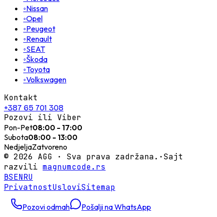
◦
Nissan
◦
Opel
◦
Peugeot
◦
Renault
◦
SEAT
◦
Škoda
◦
Toyota
◦
Volkswagen
Kontakt
+387 65 701 308
Pozovi ili Viber
Pon-Pet
08:00 - 17:00
Subota
08:00 - 13:00
Nedjelja
Zatvoreno
©
2026
AGG ·
Sva prava zadržana.
·
Sajt
razvili
magnumcode.rs
BS
EN
RU
Privatnost
Uslovi
Sitemap
Pozovi odmah
Pošalji na WhatsApp