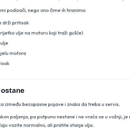
sami podizači, nego ono čime ih hranimo:
 drži pritisak
ijetko ulje na motoru koji traži gušće)
ulje
dijelu motora
tisak
 ostane
ica između bezopasne pojave i znaka da treba u servis.
kon paljenja, pa potpuno nestane i ne vraća se u vožnji, je 
ju vozite normalno, ali pratite stanje ulja.