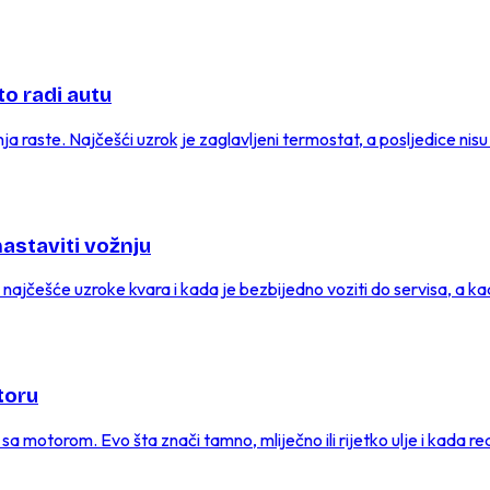
to radi autu
nja raste. Najčešći uzrok je zaglavljeni termostat, a posljedice nis
 nastaviti vožnju
, najčešće uzroke kvara i kada je bezbijedno voziti do servisa, a ka
toru
sa motorom. Evo šta znači tamno, mliječno ili rijetko ulje i kada re