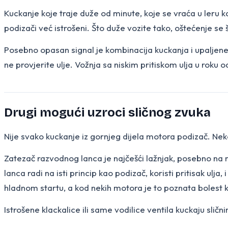
Kuckanje koje traje duže od minute, koje se vraća u leru kada
podizači već istrošeni. Što duže vozite tako, oštećenje se š
Posebno opasan signal je kombinacija kuckanja i upaljene 
ne provjerite ulje. Vožnja sa niskim pritiskom ulja u roku 
Drugi mogući uzroci sličnog zvuka
Nije svako kuckanje iz gornjeg dijela motora podizač. Nekoli
Zatezač razvodnog lanca je najčešći lažnjak, posebno na 
lanca radi na isti princip kao podizač, koristi pritisak ulja, 
hladnom startu, a kod nekih motora je to poznata bolest k
Istrošene klackalice ili same vodilice ventila kuckaju sli