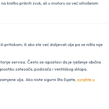
a kratko prikriti zvuk, ali u motoru sa već istrošenim
ritiskom, ili ako ste već dolijevali ulje pa se ništa nije
istorije servisa. Često se ispostavi da je rješenje obična
gnostiku zatezača, podizača i ventilskog sklopa.
zamjene ulja. Ako niste sigurni šta čujete,
svratite u