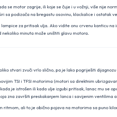
 se motor zagrije, ili koje se čuje i u vožnji, više nije norma
iri sa podizača na bregastu osovinu, klackalice i ostatak ven
lampice za pritisak ulja. Ako vidite onu crvenu kanticu na 
od nekoliko minuta može uništiti glavu motora.
ko stvari zvuči vrlo slično, pa je lako pogriješiti dijagnozu
novijim TSI i TFSI motorima (motori sa direktnim ubrizgava
i kada je istrošen ili kada ulje izgubi pritisak, lanac mu se opu
oja zna završiti preskakanjem lanca i savijenim ventilima a
čnim ritmom, ali to je obično pojava na motorima sa puno kil