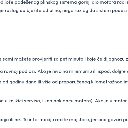
n. Kod loše podešenog plinskog sistema gornji dio motora r
nije razlog da bježite od plina, nego razlog da sistem podes
je sami možete provjeriti za pet minuta i koje će dijagnozu 
 ravnoj podlozi. Ako je nivo na minimumu ili ispod, dolijte 
še od godinu dana ili više od preporučenog kilometražnog int
še u knjižici servisa, ili na poklopcu motora). Ako je u motor
anja ili ne. Tu informaciju recite majstoru, jer ona govori