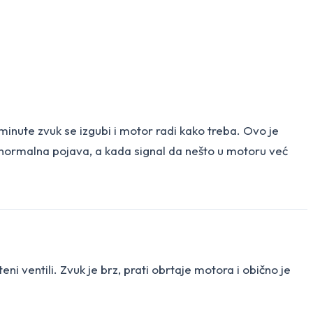
minute zvuk se izgubi i motor radi kako treba. Ovo je
 to normalna pojava, a kada signal da nešto u motoru već
ni ventili. Zvuk je brz, prati obrtaje motora i obično je