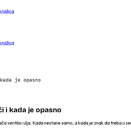
knjižica
knjižica
kada je opasno
i i kada je opasno
ča ventila i ulja. Kada nestane samo, a kada je znak da treba u ser