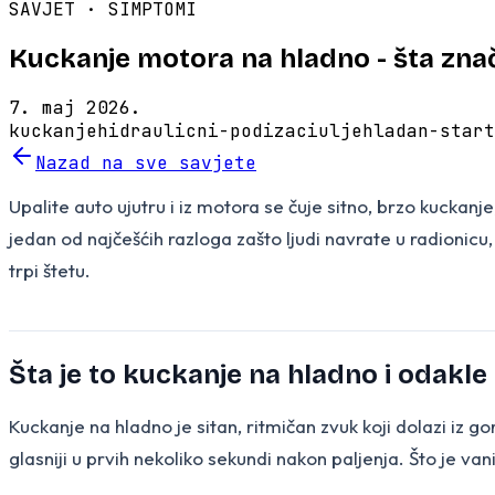
SAVJET ·
SIMPTOMI
Kuckanje motora na hladno - šta znač
7. maj 2026.
kuckanje
hidraulicni-podizaci
ulje
hladan-start
Nazad na sve savjete
Upalite auto ujutru i iz motora se čuje sitno, brzo kucka
jedan od najčešćih razloga zašto ljudi navrate u radionicu,
trpi štetu.
Šta je to kuckanje na hladno i odakle
Kuckanje na hladno je sitan, ritmičan zvuk koji dolazi iz go
glasniji u prvih nekoliko sekundi nakon paljenja. Što je vani