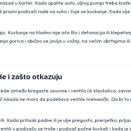
e nazad u karter. Kada upalite auto, uljnoj pumpi treba krat
ndi prazni podizači rade na suho i čuje se kuckanje. Kada ul
aju. Kuckanje na hladno nije isto što i detonacija ili klep
ja goriva i obično se javlja u vožnji, na većim obrtajima 
de i zašto otkazuju
ji sjede između bregaste osovine i ventila (ili klackalica, z
 nikada ne mora da podešava ventile mehanički. Da bi to radi
 tih. Kada pritisak padne ili je ulje pregusto, prerijetko, pr
ntili u podizaču se troše i podizač počne kuckati i kada je 