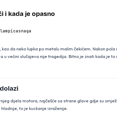
i i kada je opasno
lampica
snaga
nje, kao da neko lupka po metalu malim čekićem. Nakon pola 
 a u većini slučajeva nije tragedija. Bitno je znati kada je
 dolazi
rnjeg dijela motora, najčešće sa strane glave gdje su smješte
 hladnije, to je kuckanje izraženije.