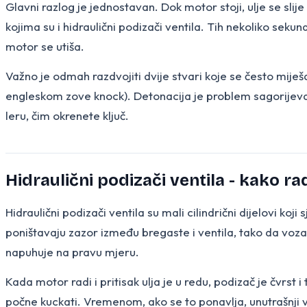
Glavni razlog je jednostavan. Dok motor stoji, ulje se slij
kojima su i hidraulični podizači ventila. Tih nekoliko seku
motor se utiša.
Važno je odmah razdvojiti dvije stvari koje se često miješ
engleskom zove knock). Detonacija je problem sagorijevan
leru, čim okrenete ključ.
Hidraulični podizači ventila - kako ra
Hidraulični podizači ventila su mali cilindrični dijelovi ko
poništavaju zazor između bregaste i ventila, tako da vozač
napuhuje na pravu mjeru.
Kada motor radi i pritisak ulja je u redu, podizač je čvrst i
počne kuckati. Vremenom, ako se to ponavlja, unutrašnji ve