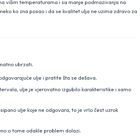
adi na višim temperaturama i sa manje podmazivanja na
i neko ko zna posao i da se kvalitet ulja ne uzima zdravo za
znatno ubrzati.
odgovarajuće ulje i pratite šta se dešava.
ervala, ulje je vjerovatno izgubilo karakteristike i samo
 sipano ulje koje ne odgovara, to je vrlo čest uzrok
 puno o tome odakle problem dolazi.