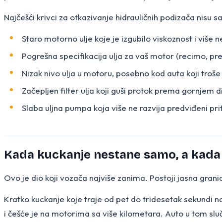
Najčešći krivci za otkazivanje hidrauličnih podizača nisu 
Staro motorno ulje koje je izgubilo viskoznost i više ne
Pogrešna specifikacija ulja za vaš motor (recimo, prer
Nizak nivo ulja u motoru, posebno kod auta koji troše 
Začepljen filter ulja koji guši protok prema gornjem 
Slaba uljna pumpa koja više ne razvija predviđeni pri
Kada kuckanje nestane samo, a kada
Ovo je dio koji vozača najviše zanima. Postoji jasna gran
Kratko kuckanje koje traje od pet do tridesetak sekundi na
i češće je na motorima sa više kilometara. Auto u tom sluča