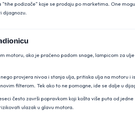
 za "tihe podizače" koje se prodaju po marketima. One mogu n
i dijagnozu.
adionicu
m motoru, ako je praćeno padom snage, lampicom za ulje ili p
nego provjera nivoa i stanja ulja, pritiska ulja na motoru i 
a novim filterom. Tek ako to ne pomogne, ide se dalje u dija
eseci često završi popravkom koji košta više puta od jedne 
rizikovati ulazak u glavu motora.