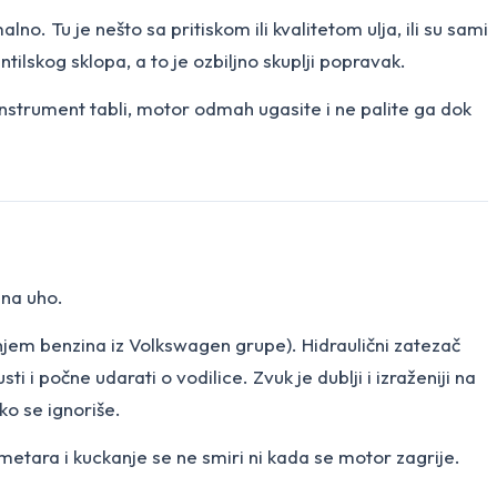
lno. Tu je nešto sa pritiskom ili kvalitetom ulja, ili su sami
tilskog sklopa, a to je ozbiljno skuplji popravak.
instrument tabli, motor odmah ugasite i ne palite ga dok
 na uho.
njem benzina iz Volkswagen grupe). Hidraulični zatezač
sti i počne udarati o vodilice. Zvuk je dublji i izraženiji na
ko se ignoriše.
ometara i kuckanje se ne smiri ni kada se motor zagrije.