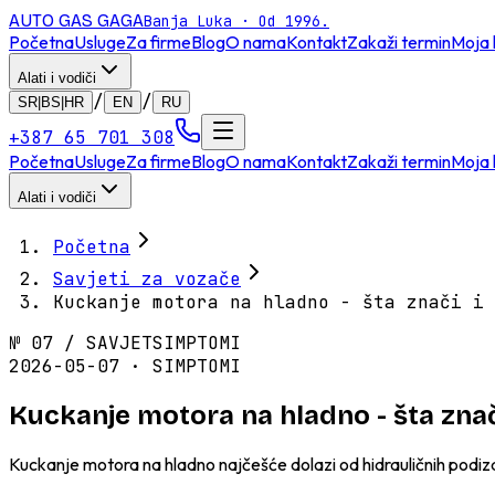
AUTO GAS
GAGA
Banja Luka · Od 1996.
Početna
Usluge
Za firme
Blog
O nama
Kontakt
Zakaži termin
Moja 
Alati i vodiči
/
/
SR|BS|HR
EN
RU
+387 65 701 308
Početna
Usluge
Za firme
Blog
O nama
Kontakt
Zakaži termin
Moja 
Alati i vodiči
Početna
Savjeti za vozače
Kuckanje motora na hladno - šta znači i 
№
07
/
SAVJET
SIMPTOMI
2026-05-07 · SIMPTOMI
Kuckanje motora na hladno - šta znač
Kuckanje motora na hladno najčešće dolazi od hidrauličnih podiza