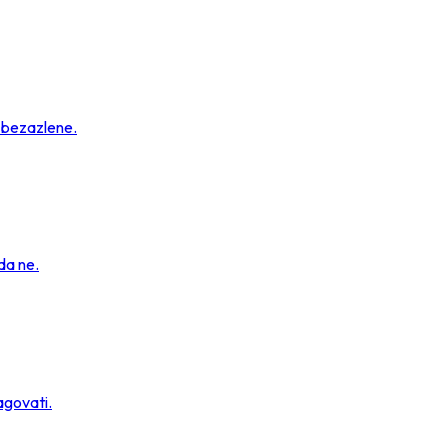
u bezazlene.
da ne.
agovati.