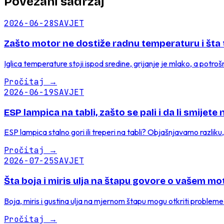
Povezani sadržaj
2026-06-28
SAVJET
Zašto motor ne dostiže radnu temperaturu i šta 
Iglica temperature stoji ispod sredine, grijanje je mlako, a potroš
Pročitaj
→
2026-06-19
SAVJET
ESP lampica na tabli, zašto se pali i da li smijete
ESP lampica stalno gori ili treperi na tabli? Objašnjavamo razliku
Pročitaj
→
2026-07-25
SAVJET
Šta boja i miris ulja na štapu govore o vašem mo
Boja, miris i gustina ulja na mjernom štapu mogu otkriti probleme 
Pročitaj
→