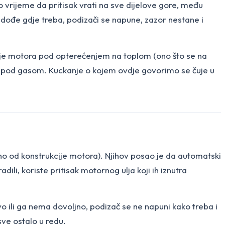
ko vrijeme da pritisak vrati na sve dijelove gore, među
je dođe gdje treba, podizači se napune, zazor nestane i
etanje motora pod opterećenjem na toplom (ono što se na
ili pod gasom. Kuckanje o kojem ovdje govorimo se čuje u
avisno od konstrukcije motora). Njihov posao je da automatski
li, koriste pritisak motornog ulja koji ih iznutra
ljavo ili ga nema dovoljno, podizač se ne napuni kako treba i
sve ostalo u redu.