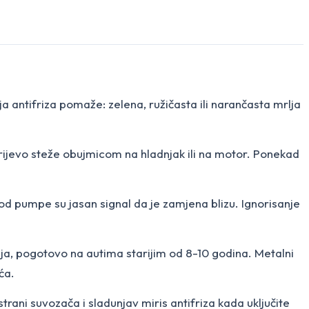
oja antifriza pomaže: zelena, ružičasta ili narančasta mrlja
rijevo steže obujmicom na hladnjak ili na motor. Ponekad
d pumpe su jasan signal da je zamjena blizu. Ignorisanje
anja, pogotovo na autima starijim od 8-10 godina. Metalni
ća.
trani suvozača i sladunjav miris antifriza kada uključite