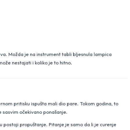
 dva. Možda je na instrument tabli bljesnula lampica
ože nestajati i koliko je to hitno.
rnom pritisku ispušta mali dio pare. Tokom godina, to
je sasvim očekivano ponašanje.
 postoji propuštanje. Pitanje je samo da li je curenje