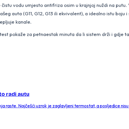
čistu vodu umjesto antifriza osim u krajnjoj nuždi na putu. V
šeg auta (G11, G12, G13 ili ekvivalent), a idealno istu boju i
epljuje kanale.
ni test pokaže za petnaestak minuta da li sistem drži i gdj
to radi autu
nja raste. Najčešći uzrok je zaglavljeni termostat, a posljedice nis