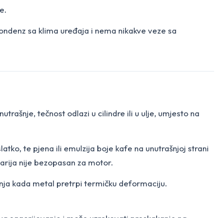
e.
kondenz sa klima uređaja i nema nikakve veze sa
trašnje, tečnost odlazi u cilindre ili u ulje, umjesto na
latko, te pjena ili emulzija boje kafe na unutrašnjoj strani
narija nije bezopasan za motor.
anja kada metal pretrpi termičku deformaciju.