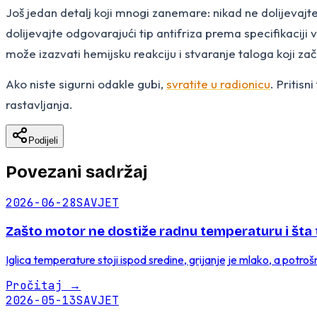
Još jedan detalj koji mnogi zanemare: nikad ne dolijevajte 
dolijevajte odgovarajući tip antifriza prema specifikaciji va
može izazvati hemijsku reakciju i stvaranje taloga koji zač
Ako niste sigurni odakle gubi,
svratite u radionicu
. Pritis
rastavljanja.
Podijeli
Povezani sadržaj
2026-06-28
SAVJET
Zašto motor ne dostiže radnu temperaturu i šta 
Iglica temperature stoji ispod sredine, grijanje je mlako, a potroš
Pročitaj
→
2026-05-13
SAVJET