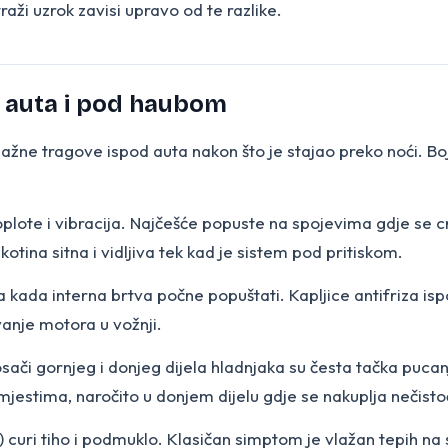
 traži uzrok zavisi upravo od te razlike.
od auta i pod haubom
i vlažne tragove ispod auta nakon što je stajao preko noći. B
plote i vibracija. Najčešće popuste na spojevima gdje se c
kotina sitna i vidljiva tek kad je sistem pod pritiskom.
ada interna brtva počne popuštati. Kapljice antifriza ispo
vanje motora u vožnji.
 nosači gornjeg i donjeg dijela hladnjaka su česta tačka puc
 mjestima, naročito u donjem dijelu gdje se nakuplja nečisto
 curi tiho i podmuklo. Klasičan simptom je vlažan tepih na s