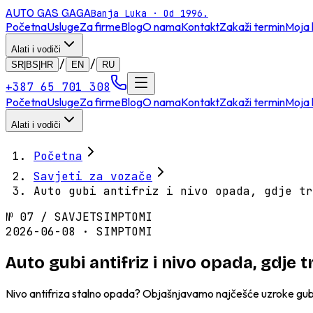
AUTO GAS
GAGA
Banja Luka · Od 1996.
Početna
Usluge
Za firme
Blog
O nama
Kontakt
Zakaži termin
Moja 
Alati i vodiči
/
/
SR|BS|HR
EN
RU
+387 65 701 308
Početna
Usluge
Za firme
Blog
O nama
Kontakt
Zakaži termin
Moja 
Alati i vodiči
Početna
Savjeti za vozače
Auto gubi antifriz i nivo opada, gdje tr
№
07
/
SAVJET
SIMPTOMI
2026-06-08 · SIMPTOMI
Auto gubi antifriz i nivo opada, gdje t
Nivo antifriza stalno opada? Objašnjavamo najčešće uzroke gubitka