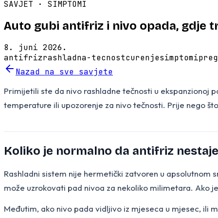
SAVJET ·
SIMPTOMI
Auto gubi antifriz i nivo opada, gdje t
8. juni 2026.
antifriz
rashladna-tecnost
curenje
simptomi
preg
Nazad na sve savjete
Primijetili ste da nivo rashladne tečnosti u ekspanzionoj 
temperature ili upozorenje za nivo tečnosti. Prije nego što 
Koliko je normalno da antifriz nestaj
Rashladni sistem nije hermetički zatvoren u apsolutnom s
može uzrokovati pad nivoa za nekoliko milimetara. Ako j
Međutim, ako nivo pada vidljivo iz mjeseca u mjesec, ili m