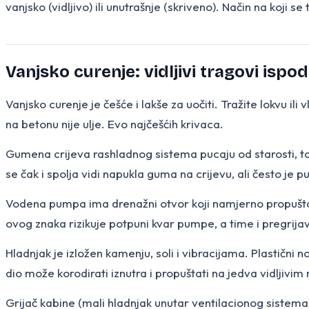
vanjsko (vidljivo) ili unutrašnje (skriveno). Način na koji se
Vanjsko curenje: vidljivi tragovi isp
Vanjsko curenje je češće i lakše za uočiti. Tražite lokvu il
na betonu nije ulje. Evo najčešćih krivaca.
Gumena crijeva rashladnog sistema pucaju od starosti, to
se čak i spolja vidi napukla guma na crijevu, ali često je pu
Vodena pumpa ima drenažni otvor koji namjerno propušta k
ovog znaka rizikuje potpuni kvar pumpe, a time i pregrija
Hladnjak je izložen kamenju, soli i vibracijama. Plastični
dio može korodirati iznutra i propuštati na jedva vidljivim
Grijač kabine (mali hladnjak unutar ventilacionog sistema)