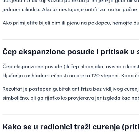
Još jedan znak koji vozači ponekad primijete je gubitak s
jednom cilindru. Ako uz nestajanje antifriza motor počne 
Ako primijetite bijeli dim ili pjenu na poklopcu, nemojte d
Čep ekspanzione posude i pritisak u
Čep ekspanzione posude (ili čep hladnjaka, ovisno o konstru
ključanja rashladne tečnosti na preko 120 stepeni. Kada če
Rezultat je postepen gubitak antifriza bez vidljivog curen
simbolično, ali ga rijetko ko provjerava jer izgleda kao ne
Kako se u radionici traži curenje (priti