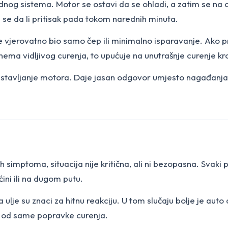
ladnog sistema. Motor se ostavi da se ohladi, a zatim se n
se da li pritisak pada tokom narednih minuta.
je vjerovatno bio samo čep ili minimalno isparavanje. Ako pri
ema vidljivog curenja, to upućuje na unutrašnje curenje kroz
astavljanje motora. Daje jasan odgovor umjesto nagađanja, š
 simptoma, situacija nije kritična, ali ni bezopasna. Svaki
ini ili na dugom putu.
 ulje su znaci za hitnu reakciju. U tom slučaju bolje je auto d
še od same popravke curenja.