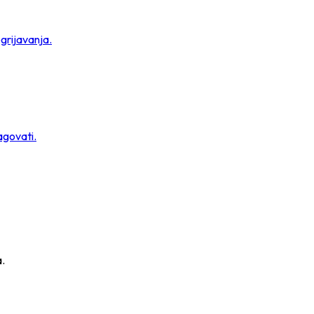
grijavanja.
agovati.
a.