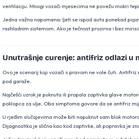
ventilaciju. Mnogi vozači mjesecima ne povežu mokri tepih
Jedna važna napomena: ljeti se ispod auta ponekad pojavi
rashladnim sistemom. Ako je tečnost prozirna i bez miris
Unutrašnje curenje: antifriz odlazi u
Ovo je scenarij koji vozači s pravom ne vole čuti. Antifriz n
pod garaže.
Najčešći uzrok je puknuta ili propala zaptivka glave motora. 
poklopca za ulje. Oba simptoma govore da se antifriz mij
U rjeđim slučajevima može biti napuknut sam blok motora 
Dijagnostika je slična kao kod zaptivke, ali popravka je zna