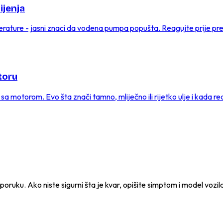
ijenja
erature - jasni znaci da vodena pumpa popušta. Reagujte prije pre
toru
sa motorom. Evo šta znači tamno, mliječno ili rijetko ulje i kada re
e poruku. Ako niste sigurni šta je kvar, opišite simptom i model vozil