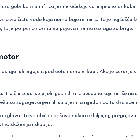
 sa gubitkom antifriza jer ne očekuju curenje unutar kabin
 lokva čiste vode koja nema boju ni miris. To je najčešće 
a, to je potpuno normalna pojava i nema razloga za brigu.
 motor
estaje, ali nigdje ispod auta nema ni kapi. Ako je curenje unu
Tipični znaci su bijeli, gusti dim iz auspuha koji miriše na s
eša sa sagorjevanjem ili sa uljem, a nijedan od ta dva sce
ili glava. To se obično dešava nakon ozbiljnijeg pregrijav
tno složenija i skuplja.