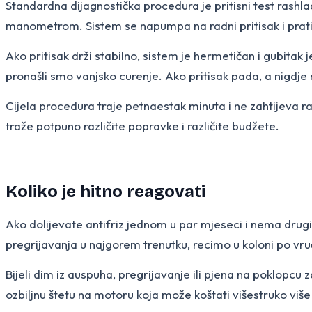
Standardna dijagnostička procedura je pritisni test rash
manometrom. Sistem se napumpa na radni pritisak i prati 
Ako pritisak drži stabilno, sistem je hermetičan i gubitak 
pronašli smo vanjsko curenje. Ako pritisak pada, a nigdje n
Cijela procedura traje petnaestak minuta i ne zahtijeva r
traže potpuno različite popravke i različite budžete.
Koliko je hitno reagovati
Ako dolijevate antifriz jednom u par mjeseci i nema drugih
pregrijavanja u najgorem trenutku, recimo u koloni po vruć
Bijeli dim iz auspuha, pregrijavanje ili pjena na poklopcu za
ozbiljnu štetu na motoru koja može koštati višestruko vi