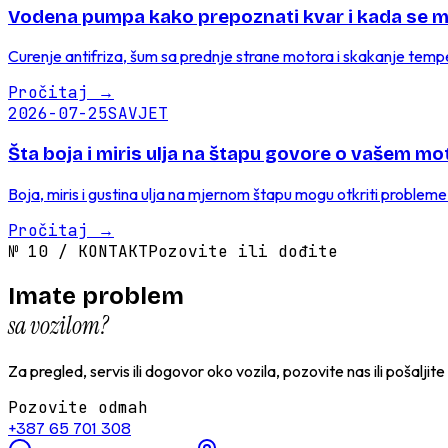
Vodena pumpa kako prepoznati kvar i kada se m
Curenje antifriza, šum sa prednje strane motora i skakanje temp
Pročitaj
→
2026-07-25
SAVJET
Šta boja i miris ulja na štapu govore o vašem mo
Boja, miris i gustina ulja na mjernom štapu mogu otkriti probleme 
Pročitaj
→
№
10
/
KONTAKT
Pozovite ili dođite
Imate problem
sa vozilom?
Za pregled, servis ili dogovor oko vozila, pozovite nas ili pošaljit
Pozovite odmah
+387 65 701 308