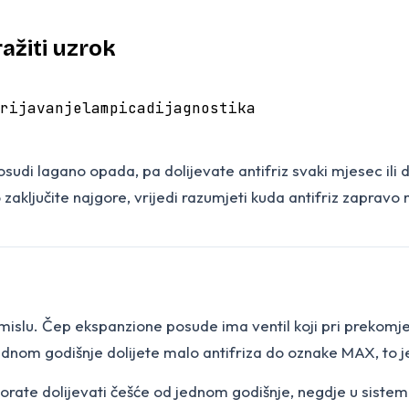
ražiti uzrok
rijavanje
lampica
dijagnostika
posudi lagano opada, pa dolijevate antifriz svaki mjesec ili
zaključite najgore, vrijedi razumjeti kuda antifriz zapravo m
e
mislu. Čep ekspanzione posude ima ventil koji pri prekomje
ednom godišnje dolijete malo antifriza do oznake MAX, to 
orate dolijevati češće od jednom godišnje, negdje u sistemu