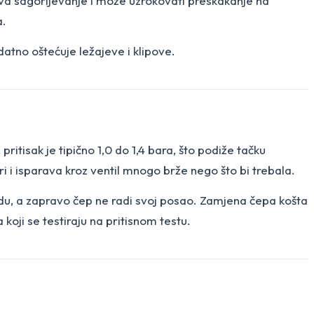
žava sagorijevanje i može uzrokovati preskakanje na
a.
datno oštećuje ležajeve i klipove.
ritisak je tipično 1,0 do 1,4 bara, što podiže tačku
ri i isparava kroz ventil mnogo brže nego što bi trebala.
redu, a zapravo čep ne radi svoj posao. Zamjena čepa košta
koji se testiraju na pritisnom testu.