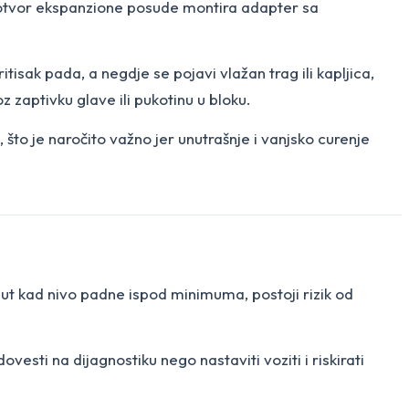
a otvor ekspanzione posude montira adapter sa
tisak pada, a negdje se pojavi vlažan trag ili kapljica,
 zaptivku glave ili pukotinu u bloku.
to je naročito važno jer unutrašnje i vanjsko curenje
 put kad nivo padne ispod minimuma, postoji rizik od
ovesti na dijagnostiku nego nastaviti voziti i riskirati