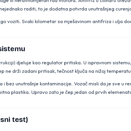
nage ili neravnomjeran rad motora. Antifriz u cilindru ote
nejednako raditi, to je dodatna potvrda unutrašnjeg curenj
ugo voziti. Svaki kilometar sa mješavinom antifriza i ulja do
 sistemu
kciji) djeluje kao regulator pritiska. U ispravnom sistemu, p
p ne drži zadani pritisak, tečnost ključa na nižoj temperatu
ja i bez unutrašnje kontaminacije. Vozač misli da je sve u 
bitna plastika. Upravo zato je čep jedan od prvih elemenata 
sni test)