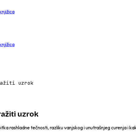
knjižica
knjižica
ažiti uzrok
ražiti uzrok
 rashladne tečnosti, razliku vanjskog i unutrašnjeg curenja i kako