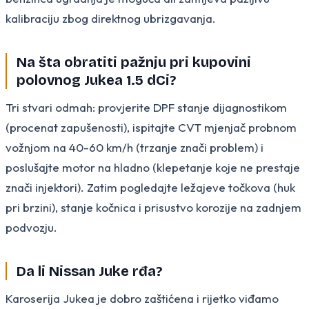
kalibraciju zbog direktnog ubrizgavanja.
Na šta obratiti pažnju pri kupovini
polovnog Jukea 1.5 dCi?
Tri stvari odmah: provjerite DPF stanje dijagnostikom
(procenat zapušenosti), ispitajte CVT mjenjač probnom
vožnjom na 40-60 km/h (trzanje znači problem) i
poslušajte motor na hladno (klepetanje koje ne prestaje
znači injektori). Zatim pogledajte ležajeve točkova (huk
pri brzini), stanje kočnica i prisustvo korozije na zadnjem
podvozju.
Da li Nissan Juke rđa?
Karoserija Jukea je dobro zaštićena i rijetko viđamo