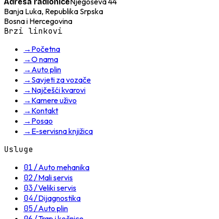
Njegoševa 44
Adresa radionice
Banja Luka, Republika Srpska
Bosna i Hercegovina
Brzi linkovi
→
Početna
→
O nama
→
Auto plin
→
Savjeti za vozače
→
Najčešći kvarovi
→
Kamere uživo
→
Kontakt
→
Posao
→
E-servisna knjižica
Usluge
01
/
Auto mehanika
02
/
Mali servis
03
/
Veliki servis
04
/
Dijagnostika
05
/
Auto plin
06
/
Trap i kočnice