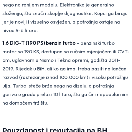
nego na ranijem modelu. Elektronika je generalno
složenija, što znači i skuplje dijagnostike. Kupci ga biraju
jer je noviji i vizuelno osvježen, a potrošnja ostaje na
nivou 5-6 litara.
1.6 DIG-T (190 PS) benzin turbo
- benzinski turbo
motor sa 190 KS, dostupan sa ručnim mjenjačem ili CVT-
om, uglavnom u Nismo i Tekna opremi, godišta 2011-
2019. Rijedak u BiH, ali ko ga ima, treba paziti na lančani
razvod (rastezanje iznad 100.000 km) i visoku potrošnju
ulja. Turbo isteče brže nego na dizelu, a potrošnja
goriva u gradu prelazi 10 litara, što ga čini nepopularnim
na domaćem tržištu.
Pouzdanost i reputacija na BH