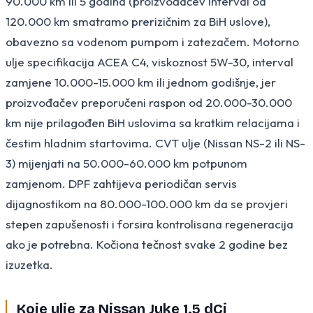
90.000 km ili 5 godina (proizvođačev interval od
120.000 km smatramo prerizičnim za BiH uslove),
obavezno sa vodenom pumpom i zatezačem. Motorno
ulje specifikacija ACEA C4, viskoznost 5W-30, interval
zamjene 10.000-15.000 km ili jednom godišnje, jer
proizvođačev preporučeni raspon od 20.000-30.000
km nije prilagođen BiH uslovima sa kratkim relacijama i
čestim hladnim startovima. CVT ulje (Nissan NS-2 ili NS-
3) mijenjati na 50.000-60.000 km potpunom
zamjenom. DPF zahtijeva periodičan servis
dijagnostikom na 80.000-100.000 km da se provjeri
stepen zapušenosti i forsira kontrolisana regeneracija
ako je potrebna. Kočiona tečnost svake 2 godine bez
izuzetka.
Koje ulje za Nissan Juke 1.5 dCi