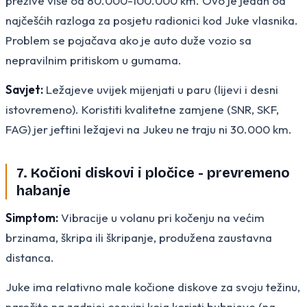
prežive više od 80.000-100.000 km. Ovo je jedan od
najčešćih razloga za posjetu radionici kod Juke vlasnika.
Problem se pojačava ako je auto duže vozio sa
nepravilnim pritiskom u gumama.
Savjet:
Ležajeve uvijek mijenjati u paru (lijevi i desni
istovremeno). Koristiti kvalitetne zamjene (SNR, SKF,
FAG) jer jeftini ležajevi na Jukeu ne traju ni 30.000 km.
7. Kočioni diskovi i pločice - prevremeno
habanje
Simptom:
Vibracije u volanu pri kočenju na većim
brzinama, škripa ili škripanje, produžena zaustavna
distanca.
Juke ima relativno male kočione diskove za svoju težinu,
naročito na zadnjoj osovini koja koristi bubnjeve (na