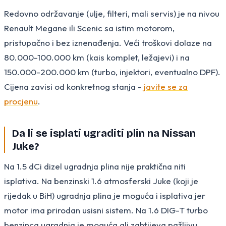
Redovno održavanje (ulje, filteri, mali servis) je na nivou
Renault Megane ili Scenic sa istim motorom,
pristupačno i bez iznenađenja. Veći troškovi dolaze na
80.000-100.000 km (kais komplet, ležajevi) i na
150.000-200.000 km (turbo, injektori, eventualno DPF).
Cijena zavisi od konkretnog stanja -
javite se za
procjenu
.
Da li se isplati ugraditi plin na Nissan
Juke?
Na 1.5 dCi dizel ugradnja plina nije praktična niti
isplativa. Na benzinski 1.6 atmosferski Juke (koji je
rijedak u BiH) ugradnja plina je moguća i isplativa jer
motor ima prirodan usisni sistem. Na 1.6 DIG-T turbo
benzinca ugradnja je moguća ali zahtijeva pažljivu