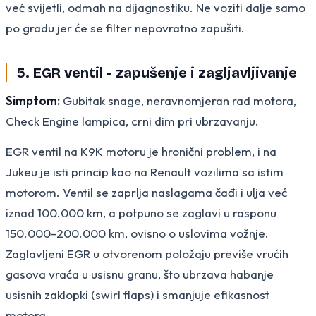
već svijetli, odmah na dijagnostiku. Ne voziti dalje samo
po gradu jer će se filter nepovratno zapušiti.
5. EGR ventil - zapušenje i zagljavljivanje
Simptom:
Gubitak snage, neravnomjeran rad motora,
Check Engine lampica, crni dim pri ubrzavanju.
EGR ventil na K9K motoru je hronični problem, i na
Jukeu je isti princip kao na Renault vozilima sa istim
motorom. Ventil se zaprlja naslagama čađi i ulja već
iznad 100.000 km, a potpuno se zaglavi u rasponu
150.000-200.000 km, ovisno o uslovima vožnje.
Zaglavljeni EGR u otvorenom položaju previše vrućih
gasova vraća u usisnu granu, što ubrzava habanje
usisnih zaklopki (swirl flaps) i smanjuje efikasnost
motora.