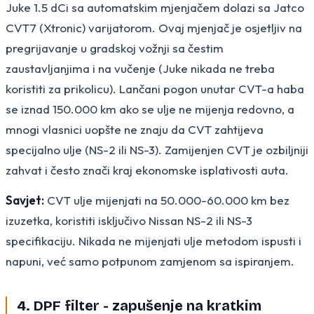
Juke 1.5 dCi sa automatskim mjenjačem dolazi sa Jatco
CVT7 (Xtronic) varijatorom. Ovaj mjenjač je osjetljiv na
pregrijavanje u gradskoj vožnji sa čestim
zaustavljanjima i na vučenje (Juke nikada ne treba
koristiti za prikolicu). Lančani pogon unutar CVT-a haba
se iznad 150.000 km ako se ulje ne mijenja redovno, a
mnogi vlasnici uopšte ne znaju da CVT zahtijeva
specijalno ulje (NS-2 ili NS-3). Zamijenjen CVT je ozbiljniji
zahvat i često znači kraj ekonomske isplativosti auta.
Savjet:
CVT ulje mijenjati na 50.000-60.000 km bez
izuzetka, koristiti isključivo Nissan NS-2 ili NS-3
specifikaciju. Nikada ne mijenjati ulje metodom ispusti i
napuni, već samo potpunom zamjenom sa ispiranjem.
4. DPF filter - zapušenje na kratkim