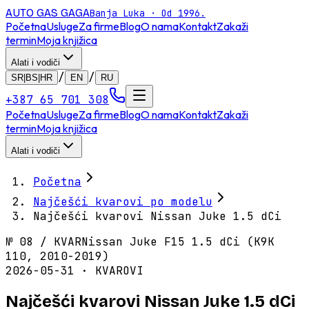
AUTO GAS
GAGA
Banja Luka · Od 1996.
Početna
Usluge
Za firme
Blog
O nama
Kontakt
Zakaži
termin
Moja knjižica
Alati i vodiči
/
/
SR|BS|HR
EN
RU
+387 65 701 308
Početna
Usluge
Za firme
Blog
O nama
Kontakt
Zakaži
termin
Moja knjižica
Alati i vodiči
Početna
Najčešći kvarovi po modelu
Najčešći kvarovi Nissan Juke 1.5 dCi
№
08
/
KVAR
Nissan Juke F15 1.5 dCi (K9K
110, 2010-2019)
2026-05-31 · KVAROVI
Najčešći kvarovi Nissan Juke 1.5 dCi