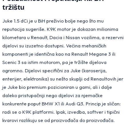
tržištu
Juke 1.5 dCi je u BiH preživio bolje nego što mu
reputacija sugeriše. K9K motor je dokazan milionima
kilometara u Renault, Dacia i Nissan vozilima, a rezervni
dijelovi su izuzetno dostupni. Većina mehaničkih
komponenti je identična kao na Renault Megane 3 ili
Scenic 3 sa istim motorom, pa je tržište dijelova
ogromno. Dijelovi specifični za Juke (karoserija,
enterijer, elektronika) su nešto skuplji od Renaultovih jer
je Juke bio premium pozicioniran u gami, ali i dalje
daleko pristupačniji nego dijelovi za njemačke
konkurente poput BMW X1 ili Audi Q3. Princip je sličan:
radi se o K9K platformi. Ipak, izvedba, softver i tipični
kvarovi razlikuju se od proizvođača do proizvođača.