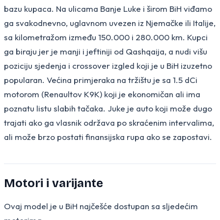
bazu kupaca. Na ulicama Banje Luke i širom BiH viđamo
ga svakodnevno, uglavnom uvezen iz Njemačke ili Italije,
sa kilometražom između 150.000 i 280.000 km. Kupci
ga biraju jer je manji i jeftiniji od Qashqaija, a nudi višu
poziciju sjedenja i crossover izgled koji je u BiH izuzetno
popularan. Većina primjeraka na tržištu je sa 1.5 dCi
motorom (Renaultov K9K) koji je ekonomičan ali ima
poznatu listu slabih tačaka. Juke je auto koji može dugo
trajati ako ga vlasnik održava po skraćenim intervalima,
ali može brzo postati finansijska rupa ako se zapostavi.
Motori i varijante
Ovaj model je u BiH najčešće dostupan sa sljedećim