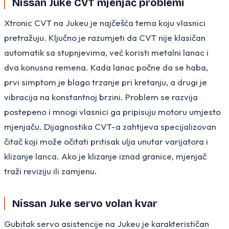
Nissan Juke CVT mjenjač problemi
Xtronic CVT na Jukeu je najčešća tema koju vlasnici
pretražuju. Ključno je razumjeti da CVT nije klasičan
automatik sa stupnjevima, već koristi metalni lanac i
dva konusna remena. Kada lanac počne da se haba,
prvi simptom je blago trzanje pri kretanju, a drugi je
vibracija na konstantnoj brzini. Problem se razvija
postepeno i mnogi vlasnici ga pripisuju motoru umjesto
mjenjaču. Dijagnostika CVT-a zahtijeva specijalizovan
čitač koji može očitati pritisak ulja unutar varijatora i
klizanje lanca. Ako je klizanje iznad granice, mjenjač
traži reviziju ili zamjenu.
Nissan Juke servo volan kvar
Gubitak servo asistencije na Jukeu je karakterističan