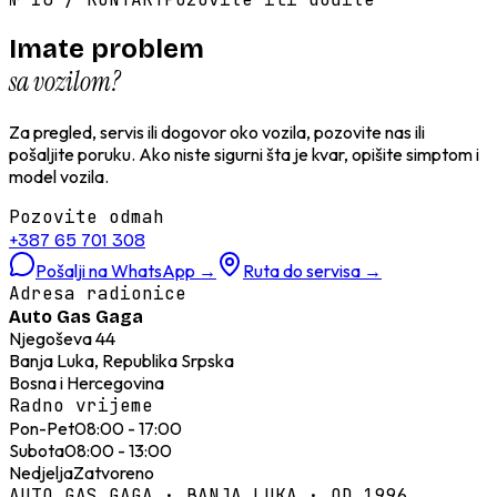
Imate problem
sa vozilom?
Za pregled, servis ili dogovor oko vozila, pozovite nas ili
pošaljite poruku. Ako niste sigurni šta je kvar, opišite simptom i
model vozila.
Pozovite odmah
+387 65 701 308
Pošalji na WhatsApp
→
Ruta do servisa
→
Adresa radionice
Auto Gas Gaga
Njegoševa 44
Banja Luka, Republika Srpska
Bosna i Hercegovina
Radno vrijeme
Pon-Pet
08:00 - 17:00
Subota
08:00 - 13:00
Nedjelja
Zatvoreno
AUTO GAS GAGA · BANJA LUKA · OD 1996.