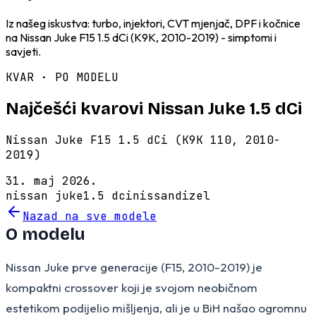
Iz našeg iskustva: turbo, injektori, CVT mjenjač, DPF i kočnice
na Nissan Juke F15 1.5 dCi (K9K, 2010-2019) - simptomi i
savjeti.
KVAR · PO MODELU
Najčešći kvarovi Nissan Juke 1.5 dCi
Nissan Juke F15 1.5 dCi (K9K 110, 2010-
2019)
31. maj 2026.
nissan juke
1.5 dci
nissan
dizel
Nazad na sve modele
O modelu
Nissan Juke prve generacije (F15, 2010-2019) je
kompaktni crossover koji je svojom neobičnom
estetikom podijelio mišljenja, ali je u BiH našao ogromnu