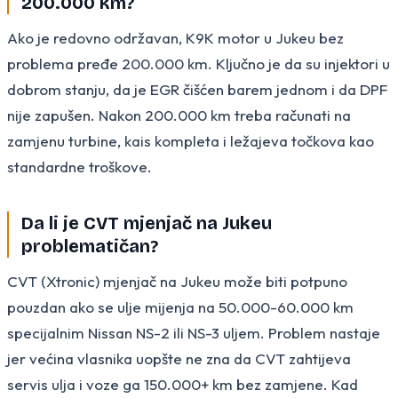
200.000 km?
Ako je redovno održavan, K9K motor u Jukeu bez
problema pređe 200.000 km. Ključno je da su injektori u
dobrom stanju, da je EGR čišćen barem jednom i da DPF
nije zapušen. Nakon 200.000 km treba računati na
zamjenu turbine, kais kompleta i ležajeva točkova kao
standardne troškove.
Da li je CVT mjenjač na Jukeu
problematičan?
CVT (Xtronic) mjenjač na Jukeu može biti potpuno
pouzdan ako se ulje mijenja na 50.000-60.000 km
specijalnim Nissan NS-2 ili NS-3 uljem. Problem nastaje
jer većina vlasnika uopšte ne zna da CVT zahtijeva
servis ulja i voze ga 150.000+ km bez zamjene. Kad