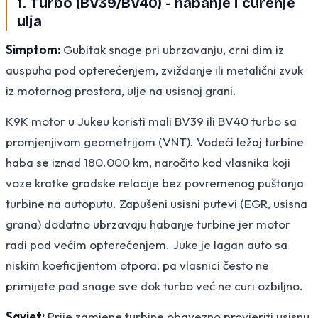
1. Turbo (BV39/BV40) - habanje i curenje
ulja
Simptom:
Gubitak snage pri ubrzavanju, crni dim iz
auspuha pod opterećenjem, zviždanje ili metalični zvuk
iz motornog prostora, ulje na usisnoj grani.
K9K motor u Jukeu koristi mali BV39 ili BV40 turbo sa
promjenjivom geometrijom (VNT). Vodeći ležaj turbine
haba se iznad 180.000 km, naročito kod vlasnika koji
voze kratke gradske relacije bez povremenog puštanja
turbine na autoputu. Zapušeni usisni putevi (EGR, usisna
grana) dodatno ubrzavaju habanje turbine jer motor
radi pod većim opterećenjem. Juke je lagan auto sa
niskim koeficijentom otpora, pa vlasnici često ne
primijete pad snage sve dok turbo već ne curi ozbiljno.
Savjet:
Prije zamjene turbine obavezno provjeriti usisnu