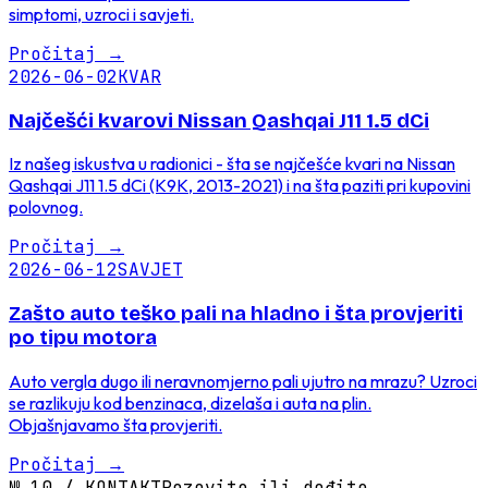
simptomi, uzroci i savjeti.
Pročitaj
→
2026-06-02
KVAR
Najčešći kvarovi Nissan Qashqai J11 1.5 dCi
Iz našeg iskustva u radionici - šta se najčešće kvari na Nissan
Qashqai J11 1.5 dCi (K9K, 2013-2021) i na šta paziti pri kupovini
polovnog.
Pročitaj
→
2026-06-12
SAVJET
Zašto auto teško pali na hladno i šta provjeriti
po tipu motora
Auto vergla dugo ili neravnomjerno pali ujutro na mrazu? Uzroci
se razlikuju kod benzinaca, dizelaša i auta na plin.
Objašnjavamo šta provjeriti.
Pročitaj
→
№
10
/
KONTAKT
Pozovite ili dođite