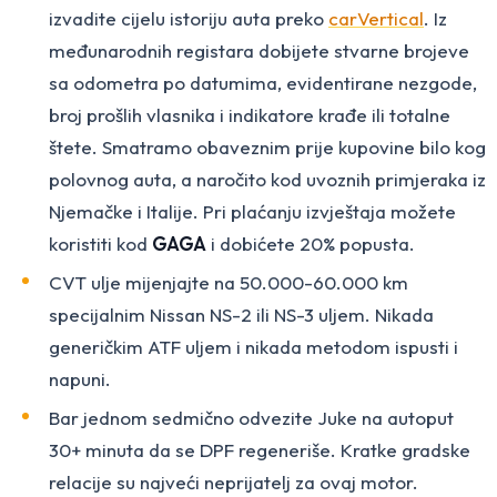
izvadite cijelu istoriju auta preko
carVertical
. Iz
međunarodnih registara dobijete stvarne brojeve
sa odometra po datumima, evidentirane nezgode,
broj prošlih vlasnika i indikatore krađe ili totalne
štete. Smatramo obaveznim prije kupovine bilo kog
polovnog auta, a naročito kod uvoznih primjeraka iz
Njemačke i Italije. Pri plaćanju izvještaja možete
koristiti kod
GAGA
i dobićete 20% popusta.
CVT ulje mijenjajte na 50.000-60.000 km
specijalnim Nissan NS-2 ili NS-3 uljem. Nikada
generičkim ATF uljem i nikada metodom ispusti i
napuni.
Bar jednom sedmično odvezite Juke na autoput
30+ minuta da se DPF regeneriše. Kratke gradske
relacije su najveći neprijatelj za ovaj motor.