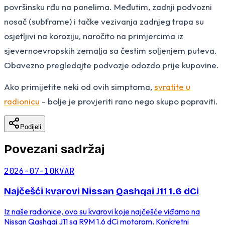
površinsku rđu na panelima. Međutim, zadnji podvozni
nosač (subframe) i tačke vezivanja zadnjeg trapa su
osjetljivi na koroziju, naročito na primjercima iz
sjevernoevropskih zemalja sa čestim soljenjem puteva.
Obavezno pregledajte podvozje odozdo prije kupovine.
Ako primijetite neki od ovih simptoma,
svratite u
radionicu
- bolje je provjeriti rano nego skupo popraviti.
Podijeli
Povezani sadržaj
2026-07-10
KVAR
Najčešći kvarovi Nissan Qashqai J11 1.6 dCi
Iz naše radionice, ovo su kvarovi koje najčešće viđamo na
Nissan Qashqai J11 sa R9M 1.6 dCi motorom. Konkretni