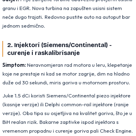
granu i EGR. Nova turbina na zapušten usisni sistem
neće dugo trajati. Redovno pustite auto na autoput bar
jednom sedmično.
2. Injektori (Siemens/Continental) -
curenje i raskalibrisanje
Simptom:
Neravnomjeran rad motora u leru, klepetanje
koje ne prestaje ni kad se motor zagrije, dim na hladno
duže od 30 sekundi, miris goriva u motornom prostoru.
Juke 1.5 dCi koristi Siemens/Continental piezo injektore
(kasnije verzije) ili Delphi common-rail injektore (ranije
verzije). Oba tipa su osjetljiva na kvalitet goriva, što je u
BiH realan rizik. Bakarne zaptivke ispod injektora s
vremenom propadnu i curenje goriva pali Check Engine.