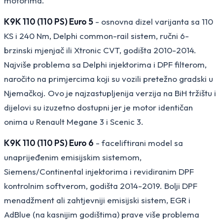
motorima.
K9K 110 (110 PS) Euro 5
- osnovna dizel varijanta sa 110
KS i 240 Nm, Delphi common-rail sistem, ručni 6-
brzinski mjenjač ili Xtronic CVT, godišta 2010-2014.
Najviše problema sa Delphi injektorima i DPF filterom,
naročito na primjercima koji su vozili pretežno gradski u
Njemačkoj. Ovo je najzastupljenija verzija na BiH tržištu i
dijelovi su izuzetno dostupni jer je motor identičan
onima u Renault Megane 3 i Scenic 3.
K9K 110 (110 PS) Euro 6
- faceliftirani model sa
unaprijeđenim emisijskim sistemom,
Siemens/Continental injektorima i revidiranim DPF
kontrolnim softverom, godišta 2014-2019. Bolji DPF
menadžment ali zahtjevniji emisijski sistem, EGR i
AdBlue (na kasnijim godištima) prave više problema