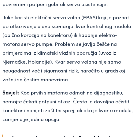
povremeni potpuni gubitak servo asistencije.
Juke koristi električni servo volan (EPAS) koji je poznat
po otkazivanju u dva scenarija: kvar kontrolnog modula
(obično korozija na konektoru) ili habanje elektro-
motora servo pumpe. Problem se javlja češće na
primjercima iz klimatski vlažnih područja (uvoz iz
Njemačke, Holandije). Kvar servo volana nije samo
neugodnost već i sigurnosni rizik, naročito u gradskoj
vožnji sa čestim manevrima.
Savjet:
Kod prvih simptoma odmah na dijagnostiku,
nemojte čekati potpuni otkaz. Često je dovoljno očistiti
konektor i nanijeti zaštitni sprej, ali ako je kvar u modulu,
zamjena je jedina opcija.