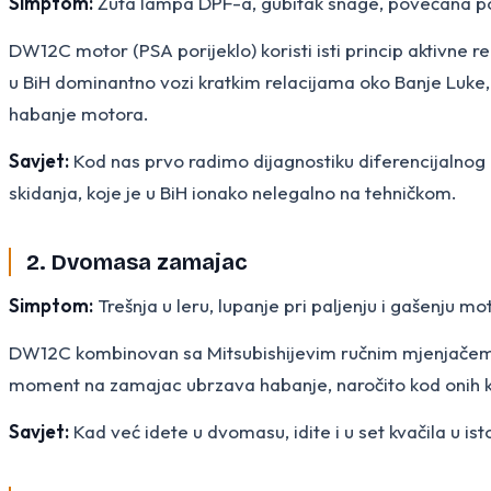
Simptom:
Žuta lampa DPF-a, gubitak snage, povećana potro
DW12C motor (PSA porijeklo) koristi isti princip aktivne 
u BiH dominantno vozi kratkim relacijama oko Banje Luke,
habanje motora.
Savjet:
Kod nas prvo radimo dijagnostiku diferencijalnog p
skidanja, koje je u BiH ionako nelegalno na tehničkom.
2. Dvomasa zamajac
Simptom:
Trešnja u leru, lupanje pri paljenju i gašenju mo
DW12C kombinovan sa Mitsubishijevim ručnim mjenjačem 
moment na zamajac ubrzava habanje, naročito kod onih koj
Savjet:
Kad već idete u dvomasu, idite i u set kvačila u ist