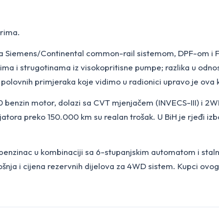
orima.
a Siemens/Continental common-rail sistemom, DPF-om i FAP
ma i strugotinama iz visokopritisne pumpe; razlika u odno
a polovnih primjeraka koje vidimo u radionici upravo je ova
0 benzin motor, dolazi sa CVT mjenjačem (INVECS-III) i 2W
tora preko 150.000 km su realan trošak. U BiH je rjeđi izbor
benzinac u kombinaciji sa 6-stupanjskim automatom i staln
trošnja i cijena rezervnih dijelova za 4WD sistem. Kupci ov