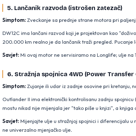
5. Lančanik razvoda (istrošen zatezač)
Simptom:
Zveckanje sa prednje strane motora pri paljenju 
DW12C ima lančani razvod koji je projektovan kao "doživotn
200.000 km realno je da lančanik traži pregled. Pucanje 
Savjet:
Mi ovaj motor ne servisiramo na Longlife; ulje n
6. Stražnja spojnica 4WD (Power Transfer 
Simptom:
Zujanje ili udar iz zadnje osovine pri kretanju,
Outlander II ima elektronički kontrolisanu zadnju spojnic
mostu nikad nije mijenjala jer "tako piše u knjizi", a knjiga
Savjet:
Mijenjajte ulje u stražnjoj spojnici i diferencijal
ne univerzalno mjenjačko ulje.