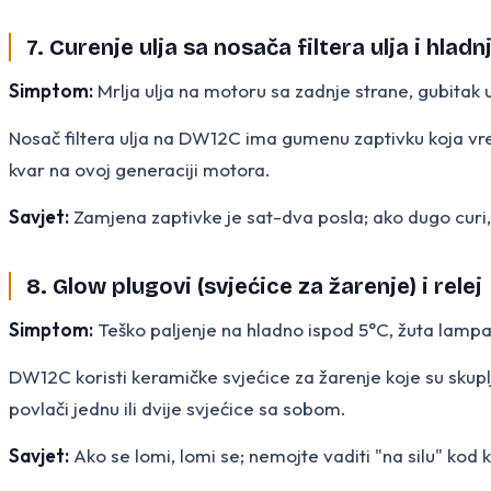
7. Curenje ulja sa nosača filtera ulja i hlad
Simptom:
Mrlja ulja na motoru sa zadnje strane, gubitak 
Nosač filtera ulja na DW12C ima gumenu zaptivku koja vre
kvar na ovoj generaciji motora.
Savjet:
Zamjena zaptivke je sat-dva posla; ako dugo curi, ob
8. Glow plugovi (svjećice za žarenje) i relej
Simptom:
Teško paljenje na hladno ispod 5°C, žuta lamp
DW12C koristi keramičke svjećice za žarenje koje su skuplj
povlači jednu ili dvije svjećice sa sobom.
Savjet:
Ako se lomi, lomi se; nemojte vaditi "na silu" kod