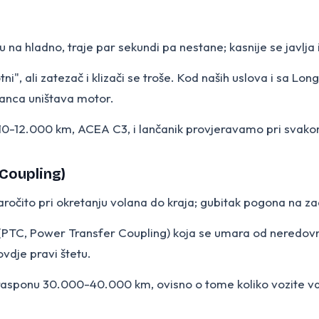
na hladno, traje par sekundi pa nestane; kasnije se javlja i
i", ali zatezač i klizači se troše. Kod naših uslova i sa Lo
lanca uništava motor.
a 10-12.000 km, ACEA C3, i lančanik provjeravamo pri svak
Coupling)
 naročito pri okretanju volana do kraja; gubitak pogona na z
u (PTC, Power Transfer Coupling) koja se umara od neredovn
 ovdje pravi štetu.
u u rasponu 30.000-40.000 km, ovisno o tome koliko vozite va