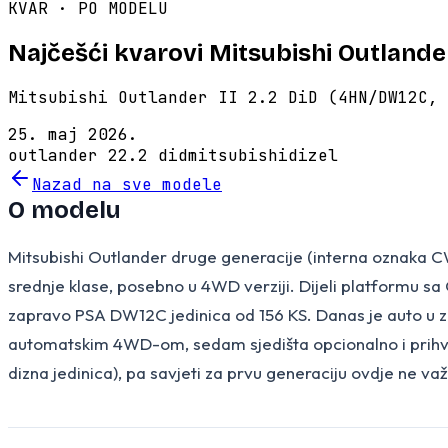
KVAR · PO MODELU
Najčešći kvarovi Mitsubishi Outlander
Mitsubishi Outlander II 2.2 DiD (4HN/DW12C, 
25. maj 2026.
outlander 2
2.2 did
mitsubishi
dizel
Nazad na sve modele
O modelu
Mitsubishi Outlander druge generacije (interna oznaka CW
srednje klase, posebno u 4WD verziji. Dijeli platformu s
zapravo PSA DW12C jedinica od 156 KS. Danas je auto u zon
automatskim 4WD-om, sedam sjedišta opcionalno i prihva
dizna jedinica), pa savjeti za prvu generaciju ovdje ne va