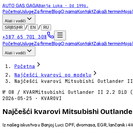
AUTO GAS
GAGA
Banja Luka · Od 1996.
Početna
Usluge
Za firme
Blog
O nama
Kontakt
Zakaži termin
Moja 
Alati i vodiči
/
/
SR|BS|HR
EN
RU
+387 65 701 308
Početna
Usluge
Za firme
Blog
O nama
Kontakt
Zakaži termin
Moja 
Alati i vodiči
Početna
Najčešći kvarovi po modelu
Najčešći kvarovi Mitsubishi Outlander II
№
08
/
KVAR
Mitsubishi Outlander II 2.2 DiD (
2026-05-25 · KVAROVI
Najčešći kvarovi Mitsubishi Outlander
Iz našeg iskustva u Banjoj Luci: DPF, dvomasa, EGR, lančanik i 