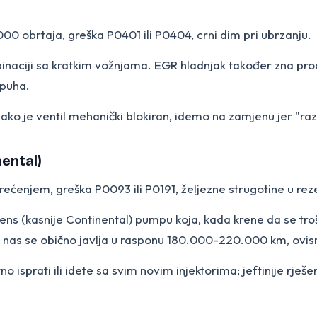
0 obrtaja, greška P0401 ili P0404, crni dim pri ubrzanju.
inaciji sa kratkim vožnjama. EGR hladnjak također zna proc
spuha.
o je ventil mehanički blokiran, idemo na zamjenu jer "razb
ental)
rećenjem, greška P0093 ili P0191, željezne strugotine u re
(kasnije Continental) pumpu koja, kada krene da se troši, ša
nas se obično javlja u rasponu 180.000-220.000 km, ovisno 
isprati ili idete sa svim novim injektorima; jeftinije rješ