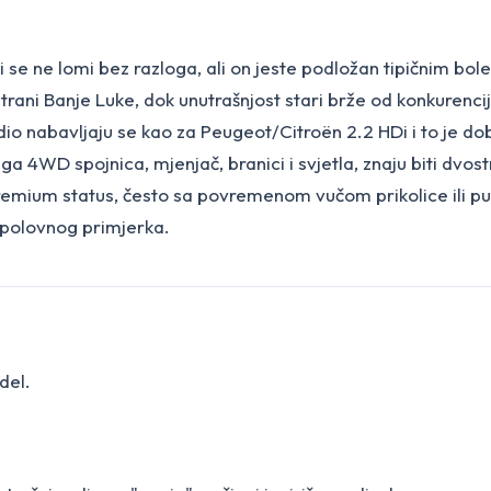
ji se ne lomi bez razloga, ali on jeste podložan tipičnim 
trani Banje Luke, dok unutrašnjost stari brže od konkurencije
dio nabavljaju se kao za Peugeot/Citroën 2.2 HDi i to je dob
a 4WD spojnica, mjenjač, branici i svjetla, znaju biti dvostr
premium status, često sa povremenom vučom prikolice ili put
i polovnog primjerka.
del.