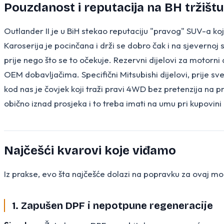
Pouzdanost i reputacija na BH tržištu
Outlander II je u BiH stekao reputaciju "pravog" SUV-a ko
Karoserija je pocinčana i drži se dobro čak i na sjevernoj s
prije nego što se to očekuje. Rezervni dijelovi za motorni 
OEM dobavljačima. Specifični Mitsubishi dijelovi, prije sveg
kod nas je čovjek koji traži pravi 4WD bez pretenzija na 
obično iznad prosjeka i to treba imati na umu pri kupovin
Najčešći kvarovi koje viđamo
Iz prakse, evo šta najčešće dolazi na popravku za ovaj mo
1. Zapušen DPF i nepotpune regeneracije