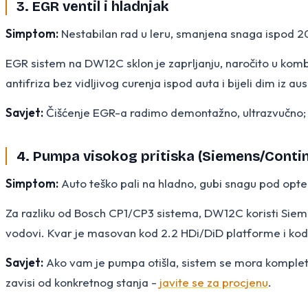
3. EGR ventil i hladnjak
Simptom:
Nestabilan rad u leru, smanjena snaga ispod 200
EGR sistem na DW12C sklon je zaprljanju, naročito u komb
antifriza bez vidljivog curenja ispod auta i bijeli dim iz au
Savjet:
Čišćenje EGR-a radimo demontažno, ultrazvučno; ak
4. Pumpa visokog pritiska (Siemens/Contin
Simptom:
Auto teško pali na hladno, gubi snagu pod opte
Za razliku od Bosch CP1/CP3 sistema, DW12C koristi Siemens 
vodovi. Kvar je masovan kod 2.2 HDi/DiD platforme i kod 
Savjet:
Ako vam je pumpa otišla, sistem se mora kompletno 
zavisi od konkretnog stanja -
javite se za procjenu
.