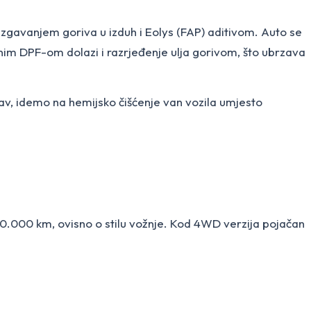
izgavanjem goriva u izduh i Eolys (FAP) aditivom. Auto se
nim DPF-om dolazi i razrjeđenje ulja gorivom, što ubrzava
rav, idemo na hemijsko čišćenje van vozila umjesto
000 km, ovisno o stilu vožnje. Kod 4WD verzija pojačan