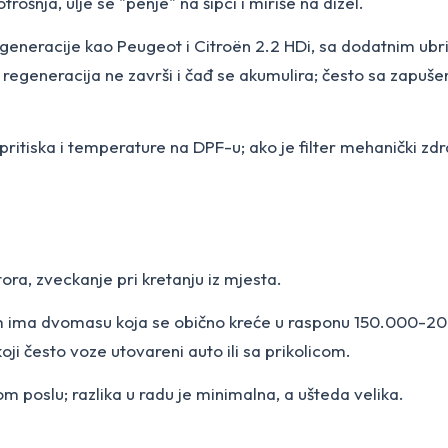
šnja, ulje se "penje" na šipci i miriše na dizel.
regeneracije kao Peugeot i Citroën 2.2 HDi, sa dodatnim ubr
 regeneracija ne završi i čađ se akumulira; često sa zapuše
ritiska i temperature na DPF-u; ako je filter mehanički zd
tora, zveckanje pri kretanju iz mjesta.
ima dvomasu koja se obično kreće u rasponu 150.000-200.
i često voze utovareni auto ili sa prikolicom.
om poslu; razlika u radu je minimalna, a ušteda velika.