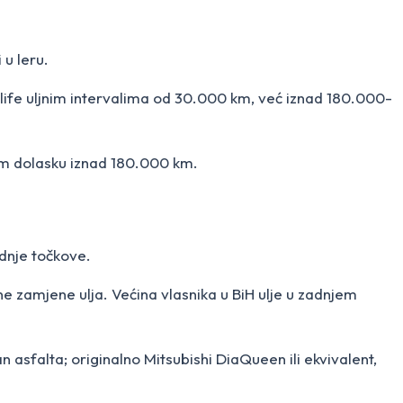
 u leru.
nglife uljnim intervalima od 30.000 km, već iznad 180.000-
om dolasku iznad 180.000 km.
adnje točkove.
e zamjene ulja. Većina vlasnika u BiH ulje u zadnjem
n asfalta; originalno Mitsubishi DiaQueen ili ekvivalent,