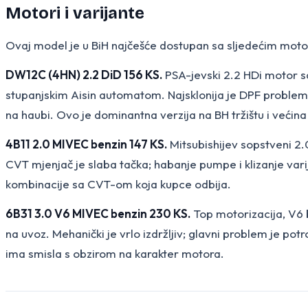
Motori i varijante
Ovaj model je u BiH najčešće dostupan sa sljedećim mot
DW12C (4HN) 2.2 DiD 156 KS.
PSA-jevski 2.2 HDi motor s
stupanjskim Aisin automatom. Najsklonija je DPF problemi
na haubi. Ovo je dominantna verzija na BH tržištu i većin
4B11 2.0 MIVEC benzin 147 KS.
Mitsubishijev sopstveni 2.
CVT mjenjač je slaba tačka; habanje pumpe i klizanje varija
kombinacije sa CVT-om koja kupce odbija.
6B31 3.0 V6 MIVEC benzin 230 KS.
Top motorizacija, V6 
na uvoz. Mehanički je vrlo izdržljiv; glavni problem je po
ima smisla s obzirom na karakter motora.