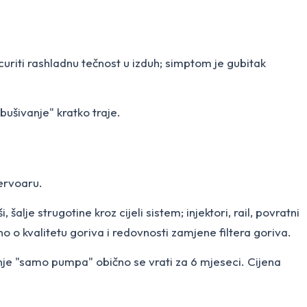
uriti rashladnu tečnost u izduh; simptom je gubitak
ušivanje" kratko traje.
zervoaru.
lje strugotine kroz cijeli sistem; injektori, rail, povratni
o kvalitetu goriva i redovnosti zamjene filtera goriva.
enje "samo pumpa" obično se vrati za 6 mjeseci. Cijena