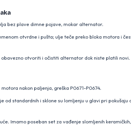
njaka
ulja bez plave dimne pojave, mokar alternator.
menom otvrdne i pušta; ulje teče preko bloka motora i čest
avezno otvoriti i očistiti alternator dok niste platili novi.
a motora nakon paljenja, greška P0671-P0674.
e od standardnih i sklone su lomljenju u glavi pri pokušaju
 kuće. Imamo poseban set za vađenje slomljenih keramičkih, 