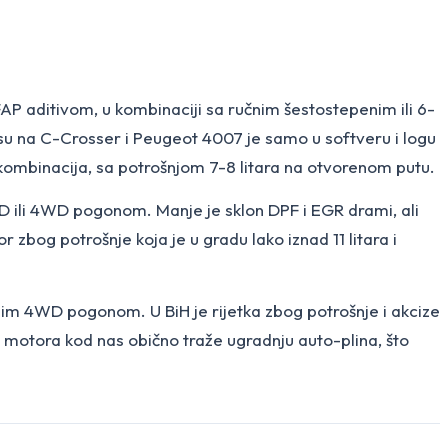
 aditivom, u kombinaciji sa ručnim šestostepenim ili 6-
su na C-Crosser i Peugeot 4007 je samo u softveru i logu
 kombinacija, sa potrošnjom 7-8 litara na otvorenom putu.
D ili 4WD pogonom. Manje je sklon DPF i EGR drami, ali
 zbog potrošnje koja je u gradu lako iznad 11 litara i
im 4WD pogonom. U BiH je rijetka zbog potrošnje i akcize
og motora kod nas obično traže ugradnju auto-plina, što