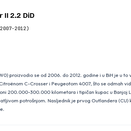
 II 2.2 DiD
2007-2012)
0) proizvodio se od 2006. do 2012. godine i u BiH je u to
a Citroënom C-Crosser i Peugeotom 4007, što se odmah vidi
i 200.000-300.000 kilometara i tipičan kupac u Banjoj Luci 
tljivom potrošnjom. Nasljednik je prvog Outlandera (CU) 
že.