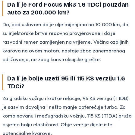
Da li je Ford Focus Mk3 1.6 TDCi pouzdan
auto za 200.000 km?
Da, pod uslovom da je ulje mijenjano na 10.000 km, da
su injektorske brtve redovno provjeravane i da je
razvodni remen zamijenjen na vrijeme. Većina ozbiljnih
kvarova na ovom motoru nastaje zbog zanemarenog
održavanja, ne zbog konstrukcijske greške.
Da li je bolje uzeti 95 ili 115 KS verziju 1.6
TDCi?
Za gradsku vožnju i kratke relacije, 95 KS verzija (T1DB)
je sasvim dovoljna i nešto manje opterećuje turbo. Za
kombinovanu i međugradsku vožnju, 115 KS (T1DA) pruža
osjetno bolju elastičnost. Obje verzije dijele iste
potencijalne kvarove.