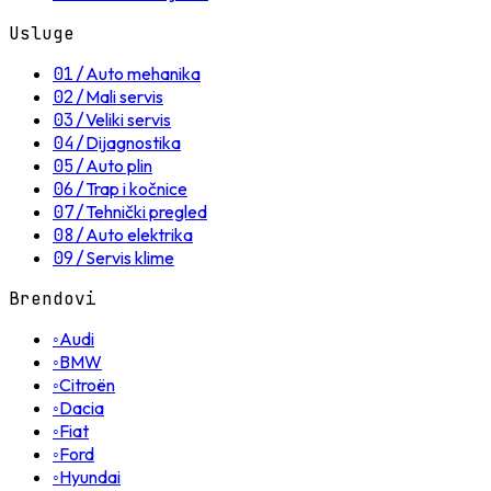
Usluge
01
/
Auto mehanika
02
/
Mali servis
03
/
Veliki servis
04
/
Dijagnostika
05
/
Auto plin
06
/
Trap i kočnice
07
/
Tehnički pregled
08
/
Auto elektrika
09
/
Servis klime
Brendovi
◦
Audi
◦
BMW
◦
Citroën
◦
Dacia
◦
Fiat
◦
Ford
◦
Hyundai