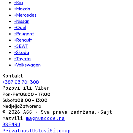
◦
Kia
◦
Mazda
◦
Mercedes
◦
Nissan
◦
Opel
◦
Peugeot
◦
Renault
◦
SEAT
◦
Škoda
◦
Toyota
◦
Volkswagen
Kontakt
+387 65 701 308
Pozovi ili Viber
Pon-Pet
08:00 - 17:00
Subota
08:00 - 13:00
Nedjelja
Zatvoreno
©
2026
AGG ·
Sva prava zadržana.
·
Sajt
razvili
magnumcode.rs
BS
EN
RU
Privatnost
Uslovi
Sitemap