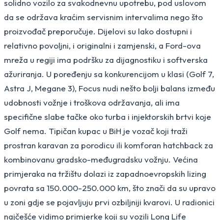
solidno vozilo za svakodnevnu upotrebu, pod uslovom
da se održava kraćim servisnim intervalima nego što
proizvođač preporučuje. Dijelovi su lako dostupni i
relativno povoljni, i originalni i zamjenski, a Ford-ova
mreža u regiji ima podršku za dijagnostiku i softverska
ažuriranja. U poređenju sa konkurencijom u klasi (Golf 7,
Astra J, Megane 3), Focus nudi nešto bolji balans između
udobnosti vožnje i troškova održavanja, ali ima
specifične slabe tačke oko turba i injektorskih brtvi koje
Golf nema. Tipičan kupac u BiH je vozač koji traži
prostran karavan za porodicu ili komforan hatchback za
kombinovanu gradsko-međugradsku vožnju. Većina
primjeraka na tržištu dolazi iz zapadnoevropskih lizing
povrata sa 150.000-250.000 km, što znači da su upravo
u zoni gdje se pojavljuju prvi ozbiljniji kvarovi. U radionici
najčešće vidimo primjerke koji su vozili Long Life