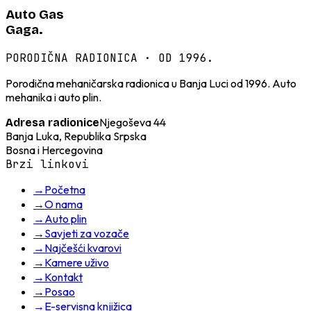
Auto Gas
Gaga.
PORODIČNA RADIONICA · OD 1996.
Porodična mehaničarska radionica u Banja Luci od 1996. Auto
mehanika i auto plin.
Njegoševa 44
Adresa radionice
Banja Luka, Republika Srpska
Bosna i Hercegovina
Brzi linkovi
→
Početna
→
O nama
→
Auto plin
→
Savjeti za vozače
→
Najčešći kvarovi
→
Kamere uživo
→
Kontakt
→
Posao
→
E-servisna knjižica