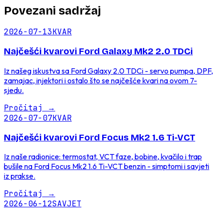
Povezani sadržaj
2026-07-13
KVAR
Najčešći kvarovi Ford Galaxy Mk2 2.0 TDCi
Iz našeg iskustva sa Ford Galaxy 2.0 TDCi - servo pumpa, DPF,
zamajac, injektori i ostalo što se najčešće kvari na ovom 7-
sjedu.
Pročitaj
→
2026-07-07
KVAR
Najčešći kvarovi Ford Focus Mk2 1.6 Ti-VCT
Iz naše radionice: termostat, VCT faze, bobine, kvačilo i trap
bušile na Ford Focus Mk2 1.6 Ti-VCT benzin - simptomi i savjeti
iz prakse.
Pročitaj
→
2026-06-12
SAVJET