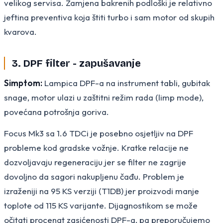
velikog servisa. Zamjena bakrenih podloški je relativno
jeftina preventiva koja štiti turbo i sam motor od skupih
kvarova.
3. DPF filter - zapušavanje
Simptom:
Lampica DPF-a na instrument tabli, gubitak
snage, motor ulazi u zaštitni režim rada (limp mode),
povećana potrošnja goriva.
Focus Mk3 sa 1.6 TDCi je posebno osjetljiv na DPF
probleme kod gradske vožnje. Kratke relacije ne
dozvoljavaju regeneraciju jer se filter ne zagrije
dovoljno da sagori nakupljenu čađu. Problem je
izraženiji na 95 KS verziji (T1DB) jer proizvodi manje
toplote od 115 KS varijante. Dijagnostikom se može
očitati procenat zasićenosti DPF-a, pa preporučujemo