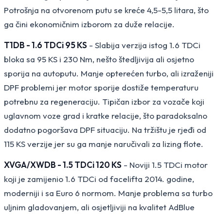
Potrošnja na otvorenom putu se kreće 4,5-5,5 litara, što
ga čini ekonomičnim izborom za duže relacije.
T1DB - 1.6 TDCi 95 KS
- Slabija verzija istog 1.6 TDCi
bloka sa 95 KS i 230 Nm, nešto štedljivija ali osjetno
sporija na autoputu. Manje opterećen turbo, ali izraženiji
DPF problemi jer motor sporije dostiže temperaturu
potrebnu za regeneraciju. Tipičan izbor za vozače koji
uglavnom voze grad i kratke relacije, što paradoksalno
dodatno pogoršava DPF situaciju. Na tržištu je rjeđi od
115 KS verzije jer su ga manje naručivali za lizing flote.
XVGA/XWDB - 1.5 TDCi 120 KS
- Noviji 1.5 TDCi motor
koji je zamijenio 1.6 TDCi od facelifta 2014. godine,
moderniji i sa Euro 6 normom. Manje problema sa turbo
uljnim gladovanjem, ali osjetljiviji na kvalitet AdBlue