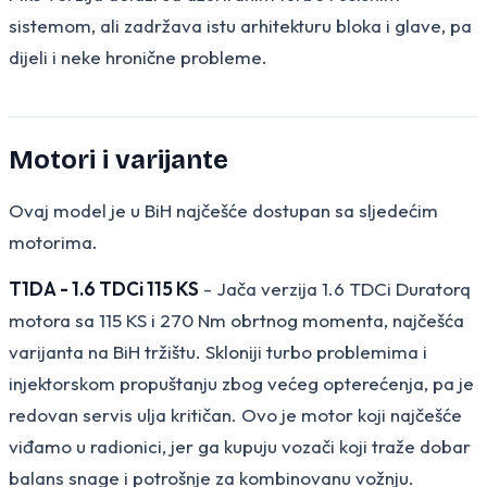
sistemom, ali zadržava istu arhitekturu bloka i glave, pa
dijeli i neke hronične probleme.
Motori i varijante
Ovaj model je u BiH najčešće dostupan sa sljedećim
motorima.
T1DA - 1.6 TDCi 115 KS
- Jača verzija 1.6 TDCi Duratorq
motora sa 115 KS i 270 Nm obrtnog momenta, najčešća
varijanta na BiH tržištu. Skloniji turbo problemima i
injektorskom propuštanju zbog većeg opterećenja, pa je
redovan servis ulja kritičan. Ovo je motor koji najčešće
viđamo u radionici, jer ga kupuju vozači koji traže dobar
balans snage i potrošnje za kombinovanu vožnju.