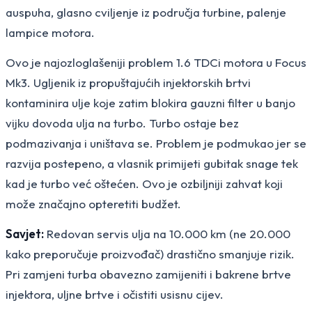
auspuha, glasno cviljenje iz područja turbine, palenje
lampice motora.
Ovo je najozloglašeniji problem 1.6 TDCi motora u Focus
Mk3. Ugljenik iz propuštajućih injektorskih brtvi
kontaminira ulje koje zatim blokira gauzni filter u banjo
vijku dovoda ulja na turbo. Turbo ostaje bez
podmazivanja i uništava se. Problem je podmukao jer se
razvija postepeno, a vlasnik primijeti gubitak snage tek
kad je turbo već oštećen. Ovo je ozbiljniji zahvat koji
može značajno opteretiti budžet.
Savjet:
Redovan servis ulja na 10.000 km (ne 20.000
kako preporučuje proizvođač) drastično smanjuje rizik.
Pri zamjeni turba obavezno zamijeniti i bakrene brtve
injektora, uljne brtve i očistiti usisnu cijev.