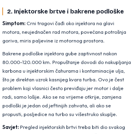
2. Injektorske brtve i bakrene podloške
Simptom:
Crni tragovi čađi oko injektora na glavi
motora, neujednačen rad motora, povećana potrošnja
goriva, miris paljevine iz motornog prostora.
Bakrene podloške injektora gube zaptivnost nakon
80.000-120.000 km. Propuštanje dovodi do nakupljanja
karbona u injektorskim čahurama i kontaminacije ulja,
što je direktan uzrok kasnijeg kvara turba. Ovo je čest
problem koji vlasnici često previđaju jer motor i dalje
radi, samo lošije. Ako se na vrijeme otkrije, zamjena
podloški je jedan od jeftinijih zahvata, ali ako se
propusti, posljedice na turbo su višestruko skuplje.
Savjet:
Pregled injektorskih brtvi treba biti dio svakog