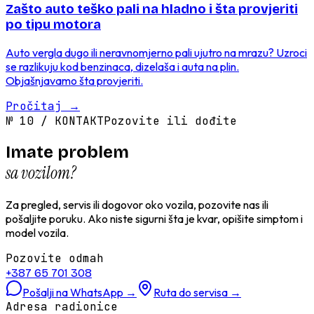
Zašto auto teško pali na hladno i šta provjeriti
po tipu motora
Auto vergla dugo ili neravnomjerno pali ujutro na mrazu? Uzroci
se razlikuju kod benzinaca, dizelaša i auta na plin.
Objašnjavamo šta provjeriti.
Pročitaj
→
№
10
/
KONTAKT
Pozovite ili dođite
Imate problem
sa vozilom?
Za pregled, servis ili dogovor oko vozila, pozovite nas ili
pošaljite poruku. Ako niste sigurni šta je kvar, opišite simptom i
model vozila.
Pozovite odmah
+387 65 701 308
Pošalji na WhatsApp
→
Ruta do servisa
→
Adresa radionice