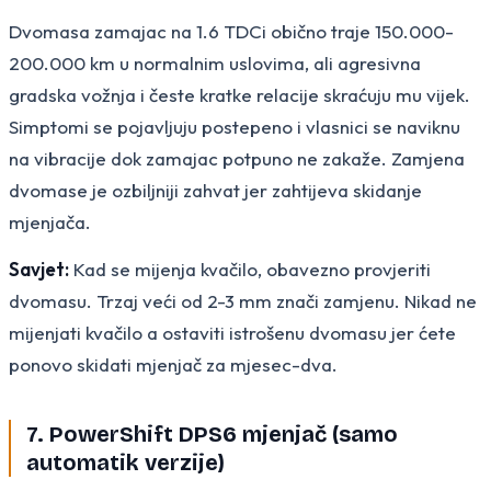
Dvomasa zamajac na 1.6 TDCi obično traje 150.000-
200.000 km u normalnim uslovima, ali agresivna
gradska vožnja i česte kratke relacije skraćuju mu vijek.
Simptomi se pojavljuju postepeno i vlasnici se naviknu
na vibracije dok zamajac potpuno ne zakaže. Zamjena
dvomase je ozbiljniji zahvat jer zahtijeva skidanje
mjenjača.
Savjet:
Kad se mijenja kvačilo, obavezno provjeriti
dvomasu. Trzaj veći od 2-3 mm znači zamjenu. Nikad ne
mijenjati kvačilo a ostaviti istrošenu dvomasu jer ćete
ponovo skidati mjenjač za mjesec-dva.
7. PowerShift DPS6 mjenjač (samo
automatik verzije)