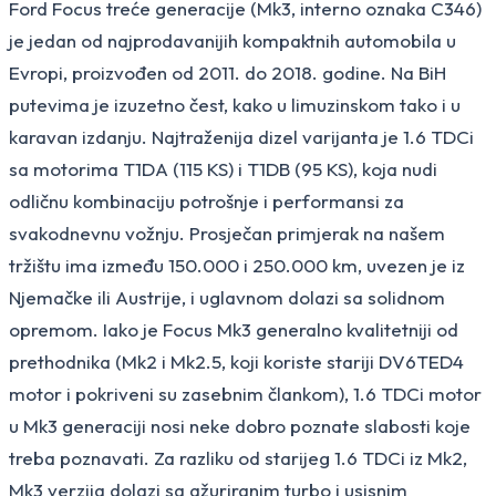
Ford Focus treće generacije (Mk3, interno oznaka C346)
je jedan od najprodavanijih kompaktnih automobila u
Evropi, proizvođen od 2011. do 2018. godine. Na BiH
putevima je izuzetno čest, kako u limuzinskom tako i u
karavan izdanju. Najtraženija dizel varijanta je 1.6 TDCi
sa motorima T1DA (115 KS) i T1DB (95 KS), koja nudi
odličnu kombinaciju potrošnje i performansi za
svakodnevnu vožnju. Prosječan primjerak na našem
tržištu ima između 150.000 i 250.000 km, uvezen je iz
Njemačke ili Austrije, i uglavnom dolazi sa solidnom
opremom. Iako je Focus Mk3 generalno kvalitetniji od
prethodnika (Mk2 i Mk2.5, koji koriste stariji DV6TED4
motor i pokriveni su zasebnim člankom), 1.6 TDCi motor
u Mk3 generaciji nosi neke dobro poznate slabosti koje
treba poznavati. Za razliku od starijeg 1.6 TDCi iz Mk2,
Mk3 verzija dolazi sa ažuriranim turbo i usisnim