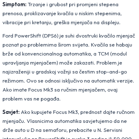
Simptom:
Trzanje i grubost pri promjeni stepena
prenosa, proklizavanje kvačila u niskim stepenima,
vibracije pri kretanju, greška mjenjača na displeju.
Ford PowerShift (DPS6) je suhi dvostruki kvačilo mjenjač
poznat po problemima širom svijeta. Kvačila se habaju
brže od konvencionalnog automatika, a TCM (modul
upravljanja mjenjačem) može zakazati. Problem je
najizraženiji u gradskoj vožnji sa čestim stop-and-go
režimom. Ovo se odnosi isključivo na automatik verzije.
Ako imate Focus Mk3 sa ručnim mjenjačem, ovaj
problem vas ne pogađa.
Savjet:
Ako kupujete Focus Mk3, prednost dajte ručnom
mjenjaču. Vlasnicima automatika savjetujemo da ne
drže auto u D na semaforu, prebacite u N. Servisni
interval ulja za PowerShift je svake 3 godine ili 50.000-