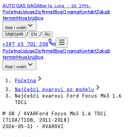
AUTO GAS
GAGA
Banja Luka · Od 1996.
Početna
Usluge
Za firme
Blog
O nama
Kontakt
Zakaži
termin
Moja knjižica
Alati i vodiči
/
/
SR|BS|HR
EN
RU
+387 65 701 308
Početna
Usluge
Za firme
Blog
O nama
Kontakt
Zakaži
termin
Moja knjižica
Alati i vodiči
Početna
Najčešći kvarovi po modelu
Najčešći kvarovi Ford Focus Mk3 1.6
TDCi
№
08
/
KVAR
Ford Focus Mk3 1.6 TDCi
(T1DA/T1DB, 2011-2018)
2026-05-31 · KVAROVI