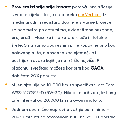
Provjera istorije prije kapare:
pomoću broja šasije
izvadite cijelu istoriju auta preko
carVertical
. Iz
međunarodnih registara dobijete stvarne brojeve
sa odometra po datumima, evidentirane nezgode,
broj prošlih vlasnika i indikatore krađe ili totalne
štete. Smatramo obaveznim prije kupovine bilo kog
polovnog auta, a posebno kod njemačkih i
austrijskih uvoza kojih je na tržištu najviše. Pri
plaćanju izvještaja možete koristiti kod
GAGA
i
dobićete 20% popusta.
Mijenjajte ulje na 10.000 km sa specifikacijom Ford
WSS-M2C913-D (5W-30). Nikad ne prihvatajte Long
Life interval od 20.000 km na ovom motoru.
Jednom sedmično napravite vožnju od minimum
20-30 minuta na otvorenom putu pri 2500+ obrtaja