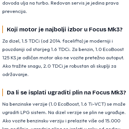
dovoda ulja na turbo. Redovan servis je jedina prava
prevencija.
Koji motor je najbolji izbor u Focus Mk3?
Za dizel, 1.5 TDCi (od 2014. facelifta) je moderniji i
pouzdaniji od starijeg 1.6 TDCi. Za benzin, 1.0 EcoBoost
125 KS je odličan motor ako ne vozite pretežno autoput.
Ako tražite snagu, 2.0 TDCi je robustan ali skuplji za
održavanje.
Da li se isplati ugraditi plin na Focus Mk3?
Na benzinske verzije (1.0 EcoBoost, 1.6 Ti-VCT) se može
ugraditi LPG sistem. Na dizel verzije se plin ne ugrađuje.
Ako vozite benzinsku verziju i prelazite više od 15.000
km godišnje, ugradnja plina se isplati u roku od godinu