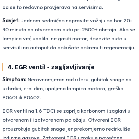
da se to redovno provjerava na servisima.
Savjet:
Jednom sedmično napravite vožnju od bar 20-
30 minuta na otvorenom putu pri 2500+ obrtaja. Ako se
lampica već upalila, ne gasiti motor, dovezite auto u
servis ili na autoput da pokušate pokrenuti regeneraciju.
4. EGR ventil - zagljavljivanje
Simptom:
Neravnomjeran rad u leru, gubitak snage na
uzbrdici, crni dim, upaljena lampica motora, greška
P0401 ili P0402.
EGR ventil na 1.6 TDCi se zaprlja karbonom i zaglavi u
otvorenom ili zatvorenom položaju. Otvoreni EGR
prouzrokuje gubitak snage jer prekomjerno recirkuliše
izduvne gasove. Zatvoreni EGR uzrokuje povećane