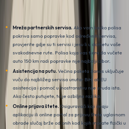
djelimično pokriće ima smisla.
Šta gledati prije potpisa, pored cijene:
Mreža partnerskih servisa.
Ako vam kasko polisa
pokriva samo popravke kod određenih servisa,
provjerite gdje su ti servisi i jesu li u dometu vaše
svakodnevne rute. Polisa koja vas tjera da vučete
auto 150 km radi popravke nije najbolji izbor.
Asistencija na putu.
Većina paketa danas uključuje
vuču do najbližeg servisa unutar BiH, ali EU
asistencija i pomoć u inostranstvu nije svuda ista.
Ako često putujete, to je ozbiljna razlika.
Online prijava štete.
Osiguravači koji imaju
aplikaciju ili online portal za prijavu štete uglavnom
obrade slučaj brže od onih kod kojih morate fizički u