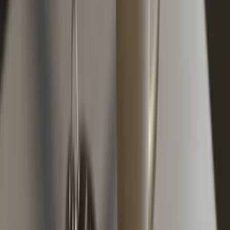
Kasko je tačka gdje vlasnici najčešće gube novac, ili
plaćajući previše, ili plaćajući premalo. Premija se
računa kao procenat nove nabavne cijene vozila u
trenutku ugovaranja polise, što znači da nije ista za sve
aute iste tržišne vrijednosti. Stari Passat iz 2008. čija je
nova cijena bila 50.000 EUR računa se drugačije od
istog godišta Logana čija je nova cijena bila 15.000 EUR,
čak i ako oba danas vrijede 10.000 KM.
Standardno potpuno kasko pokriće, prema specifikaciji
Sarajevo Osiguranja, uključuje krađu, saobraćajne
nesreće, požar, sudar, udar groma, lom stakla, grad,
oluju, eksploziju, pad snijega ili leda, pad ili udar
predmeta, demonstracije i zlonamjerne radnje trećih
lica. Postoji i djelimično kasko, često označen kao kasko