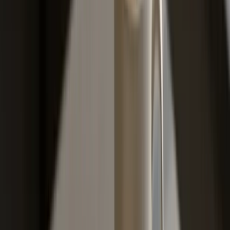
praksi znači da vozač sa malusom plati duplo za isti
motor, istu adresu i isti auto kao komšija pored njega.
Šta se desi sa bonusom nakon udesa
Tu vozači prave najveću grešku: pretpostavljaju da je
svaka prijavljena šteta katastrofa. Realnost je
nijansiranija. Bonus se gubi samo ako je vaš osiguravač
isplatio štetu po vašoj polisi. Ako vam neko udari
parkirani auto, i njegova AO isplati štetu, vaš bonus
ostaje netaknut, jer vi niste prijavili. Ako ste vi krivac u
sudaru, šteta ide preko vaše AO i bonus pada.
Postoji i sredinski scenario, takozvana mala šteta. Ako
je novčana vrijednost popravke manja od onoga što
biste platili u poskupljenju polise za narednih par godina,
isplati se ne prijaviti i popraviti sami. Tipičan primjer je