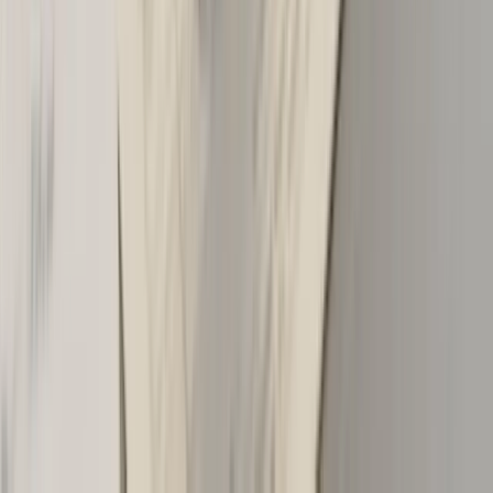
strane ne potpišu.
Četvrto, odluka o prijavi. Tu se najviše bonusa gubi
nepotrebno. Ako ste vi krivac i šteta je očito mala,
popričajte sa drugom stranom o nagodbi mimo
osiguranja. Mnogi pristanu, naročito ako je oštećenje
plitko. Vi sami platite popravku, oni potpišu izjavu da
nemaju daljnjih potraživanja, i bonus vam ostaje.
Peto, prijava ako je neophodna. Ako idete preko polise,
prijavu radite u roku predviđenom uslovima polise
(najčešće 3 dana). Donosite saobraćajnu, evropski
izvještaj, fotografije i kontakt druge strane. Što tačnija
prijava, brža isplata.
Šesto, predkupovni pregled ako kupujete polovnjak
nakon štete. Ovo nije za vas koji ste imali sudar; ovo je