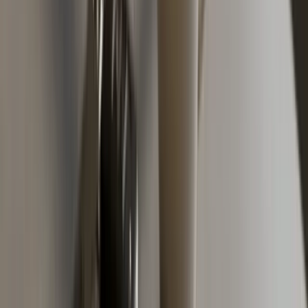
4+ ili dopunsko, koje pokriva uži set rizika, najčešće
samo stakla, grad i krađu.
Kasko ili dopunsko osiguranje za
polovnjak od 10.000 KM
Pravilo koje koristimo kod razgovora sa klijentima u
radionici: ako vrijednost vašeg auta padne ispod oko
8.000 KM, potpuni kasko više se ne isplati u
standardnom obliku. Premija postaje preveliki postotak
vrijednosti auta. Za polovnjak od 10.000 KM, godišnji
djelimični kasko (samo stakla, grad i krađa) tipično ide u
okvirnom rasponu nekoliko stotina KM, dok bi pun kasko
bio značajno skuplji. Ako vam grad pukne par stakala,
polisa se isplati. Ako ne, plaćate vrijednost stakla pet
godina unaprijed.