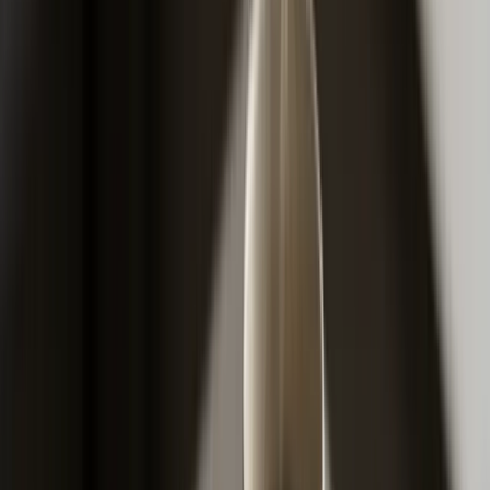
Kako bonus-malus stvarno radi u
BiH
Bonus-malus je mehanizam koji nagrađuje vozače bez