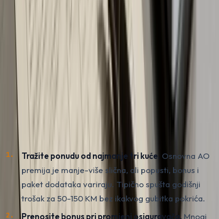
ponudom i tražiti finalnu.
Kako spustiti godišnji trošak
osiguranja 7 praktičnih savjeta
Razlika između istog vozača koji ne razmišlja i istog
vozača koji odvoji jedno popodne da uporedi opcije zna
biti veća od 200 KM godišnje. Ovo je sedam tačaka koje
stvarno funkcionišu:
Tražite ponudu od najmanje tri kuće.
Osnovna AO
premija je manje-više slična, ali popusti, bonus i
paket dodataka variraju. Tipično spušta godišnji
trošak za 50-150 KM bez ikakvog gubitka pokrića.
Prenosite bonus pri promjeni osiguravača.
Mnogi