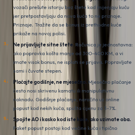
vozači prešute istoriju bez štete kad mijenjaju kuću
jer pretpostavljaju da nova kuća to ne priznaje.
Priznaje. Tražite da se bonus iz prethodne kuće
prikaže na novoj polisi.
Ne prijavljujte sitne štete.
Računica je jednostavna:
ako popravka košta manje od 300-400 KM, a vi
imate visok bonus, ne isplati se prijava. Popravljate
sami i čuvate stepen.
Plaćajte godišnje, ne mjesečno.
Mjesečno plaćanje
često nosi skrivenu kamatu ili manipulativnu
naknadu. Godišnje plaćanje, naročito uz online
popust kod nekih kuća, spušta cijenu za 3-7%.
Spojite AO i kasko kod iste kuće, ako uzimate oba.
Paket popust postoji kod većine kuća i tipično