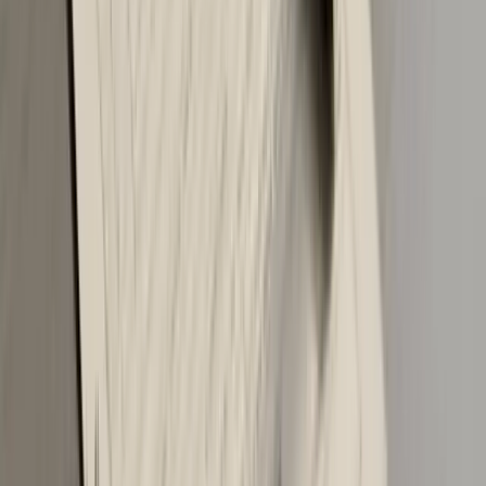
ili gorivo.
AO osiguranje je daleko najveća pojedinačna stavka
kada registruješ vozilo - često čini i više od polovine
ukupnog iznosa. Uz AO, tu su naknada za puteve,
tehnički pregled, ekološka naknada i administrativne