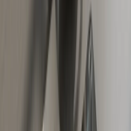
Zelena karta kada vam treba a kada
ne
Zelena karta je mit oko kojeg se vrti dosta zbunjenosti.
Mnogi vozači još uvijek misle da je obavezna za svako
putovanje van BiH. Realnost je danas drugačija. Za