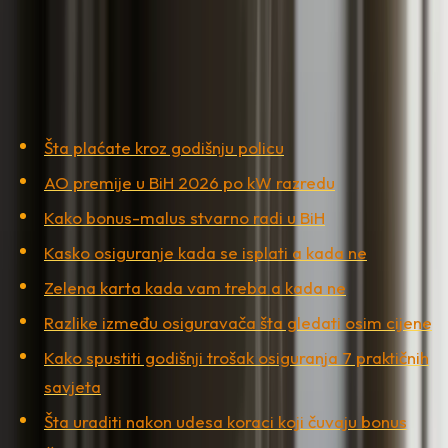
nalazi se u
godišnjem trošku auta u BiH 2026 -
kompletan kalkulator po klasi
.
Sadržaj
Šta plaćate kroz godišnju policu
AO premije u BiH 2026 po kW razredu
Kako bonus-malus stvarno radi u BiH
Kasko osiguranje kada se isplati a kada ne
Zelena karta kada vam treba a kada ne
Razlike između osiguravača šta gledati osim cijene
Kako spustiti godišnji trošak osiguranja 7 praktičnih
savjeta
Šta uraditi nakon udesa koraci koji čuvaju bonus