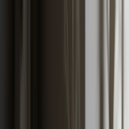
AUTO GAS
GAGA
Banja Luka · Od 1996.
Početna
Usluge
Za firme
Blog
O nama
Kontakt
Zakaži
termin
Moja knjižica
Alati i vodiči
/
/
SR|BS|HR
EN
RU
+387 65 701 308
Početna
Usluge
Za firme
Blog
O nama
Kontakt
Zakaži
termin
Moja knjižica
Alati i vodiči
Početna
Blog
Auto osiguranje u BiH 2026 i kako
spustiti godišnji trošak
№
01
/
ČLANAK
Vijesti iz radionice
21. maj 2026. · BLOG
Auto osiguranje u BiH 2026 i kako