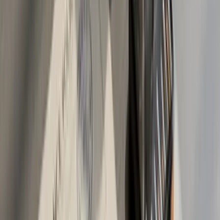
najtačnije je javiti se direktno svom osiguravaču nedjelju
dana prije puta i dogovoriti polisu.
Bitno upozorenje: lista zemalja se povremeno mijenja
kad se neki bilateralni sporazum aktivira ili istekne.
Provjerite kod osiguravača aktuelno stanje neposredno
prije puta. Drugi često previđeni detalj: ako idete
kombinacijom zemalja (npr. EU pa Turska), zelena karta
vam treba za cijelu rutu, ne samo za turski dio.
Razlike između osiguravača šta
gledati osim cijene
Najveći osiguravači koji aktivno prodaju AO i kasko u BiH
2026. su Triglav (sa preko 50 poslovnica i sedam