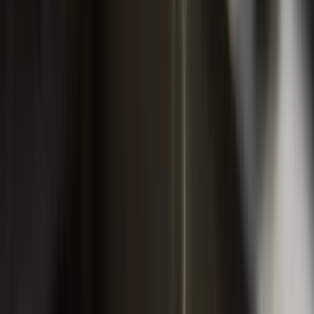
kW
67-84
Golf 1.6 TDI, Astra 1.7 CDTI,
578 KM
kW
Octavia 1.9 TDI
85-99
Passat 2.0 TDI 110, Megane
oko 670 KM
kW
1.5 dCi 110
100-110
Passat 2.0 TDI 140, Tiguan 2.0
oko 750 KM
kW
TDI
preko
Touareg, Q5, jači SUV
do 831 KM
110 kW
AO premija za vozilo 67-84 kW u 2026
Ova grupa pokriva ogromnu većinu vozila na bh.
putevima: Golf 5 i 6, Octavia Mk2, Astra H, Megane 2,