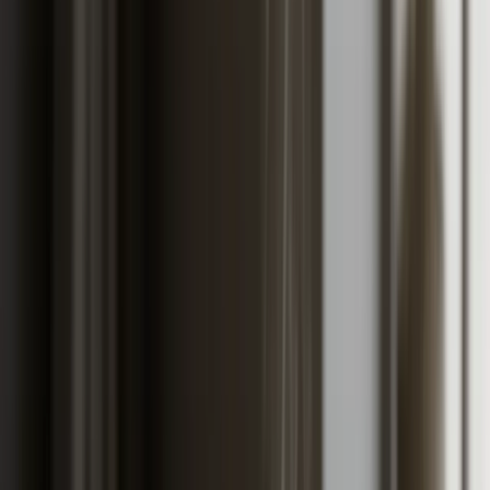
tipično je 100 do 300 KM godišnje. Ovaj vodič
objašnjava AO premije po kW razredu, kako bonus-
malus zaista radi, kada se kasko isplati a kada ne, te šta
sa zelenom kartom.
Vodič je sastavila radionica Auto Gas Gaga iz Banje
Luke, na osnovu javnih informativnih izračuna
kalkulator.ba, podataka Triglava i Sarajevo Osiguranja,
te dugogodišnjeg iskustva sa klijentima koji prolaze kroz
registraciju i predkupovni pregled.
Ovaj članak je dio serije vodiča "Troškovi vlasništva auta
u BiH 2026" - pet detaljnih razrada (osiguranje,
registracija, gorivo, servis i amortizacija) i jedan
kompletan kalkulator po klasi vozila, pogonu i entitetu.
Cjelokupna sinteza, sa worked exampleom Golfa 7 (oko
484 KM mjesečno) i tabelom po četiri profila vlasnika,