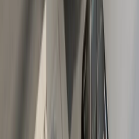
putovanja u zemlje Evropske unije zelena karta vam nije
potrebna, jer vaša bh. polisa AO vrijedi automatski. Isto
vrijedi za zemlje sa kojima BiH ima bilateralni sporazum,
među kojima je i Srbija.
Koliko košta zelena karta za Tursku
Zelena karta je danas obavezna samo za osam zemalja
koje nisu članice EU i nemaju bilateralni sporazum sa
BiH: Turska, Sjeverna Makedonija, Albanija, Moldavija,
Maroko, Azerbejdžan, Tunis i Ukrajina. Najčešći slučaj iz
prakse je porodica koja putuje na ljetovanje u Tursku, ili
putuje preko Albanije i Sjeverne Makedonije. Zelena
karta se izdaje na rok od 15 dana do godinu dana, cijena
zavisi od osiguravača i trajanja, i naplaćuje se kao
zaseban dokument. Pošto se pravila i cijene mijenjaju,