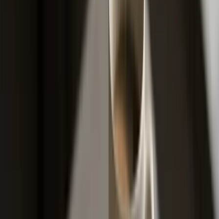
štete i kažnjava one koji prijavljuju često. Sistem u BiH
ima 14 premijskih stepena. Svaki novi vozač počinje na
stepenu 10, što znači 0% popusta i 0% poskupljenja, čista
osnovna premija. Za svaku godinu provedenu bez
prijavljene štete u toj kući (ili u drugoj, ako prenesete
bonus) pomaknete se jedan stepen niže, što vrijedi 10%
popusta. Nakon pet kontinuiranih godina bez štete
dolazite na stepen 1, gdje je maksimalan bonus 50%,
prema javnoj dokumentaciji Triglava BiH.
Druga strana medalje je malus. Ako prijavite štetu,
automatski padate tri stepena. Ako ste bili na stepenu 5
(sa 25% bonusa), nakon prve štete idete na stepen 8
(10% bonusa). Druga šteta u kratkom roku može vas
baciti još tri stepena gore, a u krajnjem slučaju, na
stepenu 14, plaćate 100% više od osnovne premije. To u