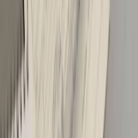
takse, pa konačan račun zna iznenaditi. Ako želiš vidjeti
tačan iznos registracije za svoje vozilo razložen na
svaku stavku, isprobaj naš
besplatni kalkulator troškova
registracije
- uneseš ccm, kW, godinu i gorivo i odmah
dobiješ kompletnu kalkulaciju.
Šta uraditi nakon udesa koraci koji
čuvaju bonus
Trenutak nakon manjeg sudara je najskuplji u
finansijskom smislu, ne zbog štete na autu, nego zbog
odluka koje donosite u prvih 30 minuta. Evo redoslijeda
koji u praksi čuva i bonus i živce.
Prvo, sigurnost. Uključite sva četiri smjerokaza, izvucite