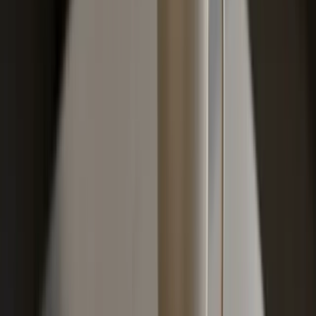
ogrebotina branika ili lakša udubina. Prosto računanje
pokazuje da pad sa stepena 1 na stepen 4 (od 50% na
20% bonusa) na premiji od 578 KM znači razliku od oko
175 KM godišnje, tri godine zaredom, što je preko 500
KM gubitka od prijave. Ako popravka košta manje, ne
prijavljujte.
Kako prenijeti bonus na novi auto
Bonus se prenosi između osiguravača (ako pređete iz
Triglava u UNIQA-u, novi osiguravač priznaje bonus iz
Triglava) i sa starog na novo vozilo. Ključno pravilo:
između stare i nove polise mora proteći manje od tri
godine. Ako prodate auto i godinu i po dana nemate
auto, pa kupite novi, bonus se prenosi. Ako pauza traje