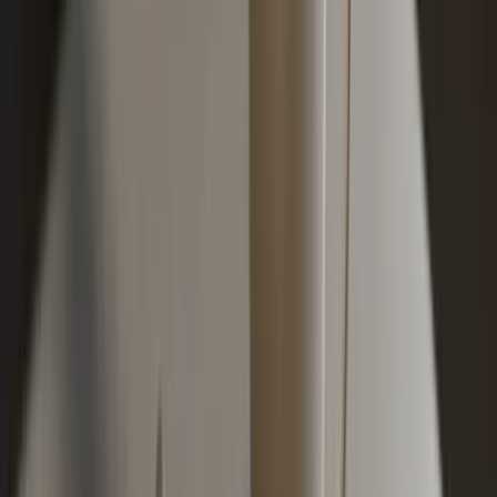
četiri godine, bonus propada i vraćate se na stepen 10.
To je razlog zašto nije pametno otkazati polisu i hodati
par godina bez auta ako planirate kupovati novi, makar i
jeftiniji.
Prenos kod nas radi automatski preko Biroa zelene karte
i UDOFBIH baze. Klijent ne treba sam donositi
dokumentaciju, novi osiguravač provjeri istoriju u
sistemu. Praksa je da uvijek tražite kopiju potvrde o
bonusu sa stare polise, makar za sopstvenu evidenciju,
jer u rijetkim slučajevima podaci ne stignu odmah u
centralnu bazu.
Kasko osiguranje kada se isplati a
kada ne