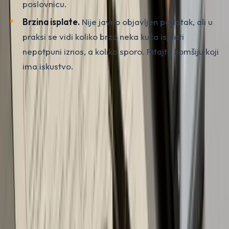
poslovnicu.
Brzina isplate.
Nije javno objavljen podatak, ali u
praksi se vidi koliko brzo neka kuća isplati
nepotpuni iznos, a koliko sporo. Pitajte komšiju koji
ima iskustvo.
Online kalkulator AO osiguranja BiH
Vlasnici sve češće koriste online kalkulatore kao prvi
korak. Kalkulator.ba je javno dostupan i daje osnovnu
AO premiju po kW. Većina osiguravača na svojim
sajtovima ima vlastiti informativni izračun (Triglav,
Sarajevo Osiguranje, UNIQA). Ti kalkulatori ne daju
finalnu cijenu, ali daju polaznu osnovicu za
pregovaranje. Praksa je odraditi tri-četiri online
izračuna, pa onda posjetiti dvije kuće sa najboljom