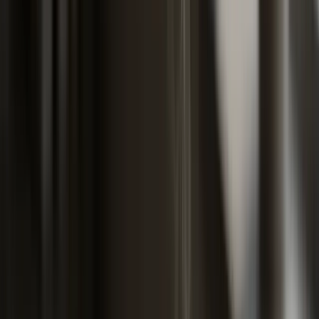
kW
Osnovna
Tipičan model u tom razredu
razred
premija AO
do 22
mali skuter, mikroautomobil
230 KM
kW
23-33
stari Fiat Punto 1.1, Yugo
oko 300 KM
kW
34-44
Renault Twingo, mali Citroen
oko 360 KM
kW
45-55
Polo 1.2, Ibiza 1.2
oko 430 KM
kW
56-66
Polo 1.4, Clio 1.5 dCi 75
oko 500 KM