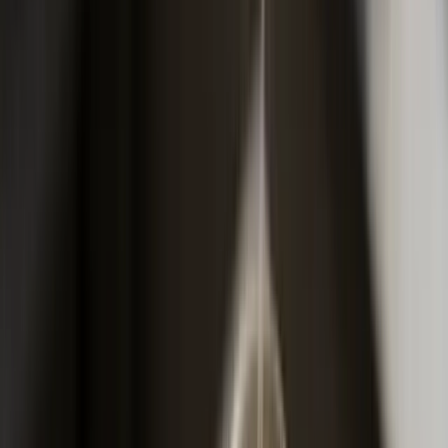
Focus, Fabia, Yaris, Punto sa jačim motorom. Tipičan
kupac polovnjaka u rasponu 5.000-12.000 KM završi
upravo u ovom kW razredu. Osnovna AO premija od
578 KM je polazna tačka. Ako ste novi vozač bez
bonusa, to je iznos koji platite plus dodaci. Ako ste pet
godina vozili bez štete, sa maksimalnih 50% bonusa,
premija pada na 289 KM. Razlika između dva ista auta
na istoj adresi može tako biti veća od 280 KM godišnje,
samo zbog istorije vozača.
Osnovna premija se može uvećati za 6,2% kao dodatna
naknada koja ulazi u cijelu registraciju, ali to je fiksni
dodatak i ne zavisi od osiguravača kog odaberete. Ono
što varira je upravo bonus, popust od konkretne kuće, te
eventualni online popust ili paket popust ako uzmete i
kasko.