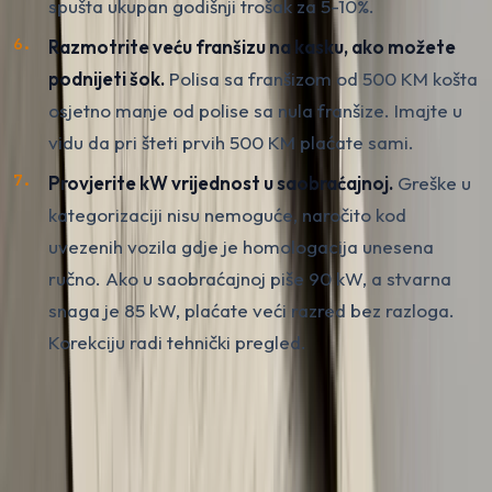
spušta ukupan godišnji trošak za 5-10%.
Razmotrite veću franšizu na kasku, ako možete
podnijeti šok.
Polisa sa franšizom od 500 KM košta
osjetno manje od polise sa nula franšize. Imajte u
vidu da pri šteti prvih 500 KM plaćate sami.
Provjerite kW vrijednost u saobraćajnoj.
Greške u
kategorizaciji nisu nemoguće, naročito kod
uvezenih vozila gdje je homologacija unesena
ručno. Ako u saobraćajnoj piše 90 kW, a stvarna
snaga je 85 kW, plaćate veći razred bez razloga.
Korekciju radi tehnički pregled.
Kombinacijom dvije-tri od ovih tačaka tipičan vozač
realno spušta godišnji trošak za 100-300 KM bez gubitka
pokrića. To je novac koji nije nestao u rebatama
osiguravača, nego ostaje vama da uložite u održavanje