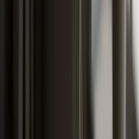
razlike po entitetu i koracima registracije pokrili smo u
vodiču za registraciju uvezenog auta
. Od te ukupne
brojke, sama AO premija je najveća pojedinačna stavka.
AO premije u BiH 2026 po kW
razredu
Osnovna premija autoodgovornosti u BiH se računa po
snazi motora u kilovatima, a ne po godini proizvodnje,
kubikaži ili cijeni auta. Što jači motor, to veća premija.
Skala kreće od 230 KM godišnje za najslabija vozila i ide
do 831 KM za najjača putnička, prema informativnom
izračunu portala kalkulator.ba. Ovo su osnovne premije
prije primjene bonusa ili malusa, prije eventualnih
dodataka, i prije zonske korekcije.