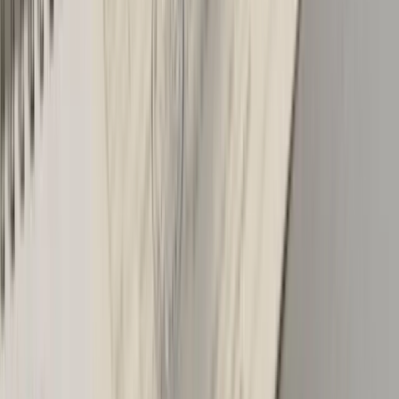
sigurnosni trougao na propisanu udaljenost, prebacite
putnike sa kolovoza. Ako je iko povrijeđen, hitna prije
svega ostalog.
Drugo, dokumentacija. Fotografišite poziciju vozila prije
nego što ih pomjerite (ako je sudar lakši, vozila se
moraju ukloniti sa kolovoza čim se snimi situacija).
Slikajte oštećenja sa više uglova, slikajte saobraćajne
dozvole obje strane, polise AO i lične karte. Te slike su
vam dokaz u slučaju nesporazuma kasnije.
Treće, evropski izvještaj. Ako je šteta materijalna i mala
(do oko 5.000 KM, bez povreda, bez sumnje na alkohol
ili drogu), popunite evropski izvještaj. To je dvostruki
obrazac koji oba vozača potpisuju i koji eliminiše
potrebu za policijom. Bitno: izvještaj se popunjava na
licu mjesta, ne kasnije, i niko se ne smije udaljiti dok obje