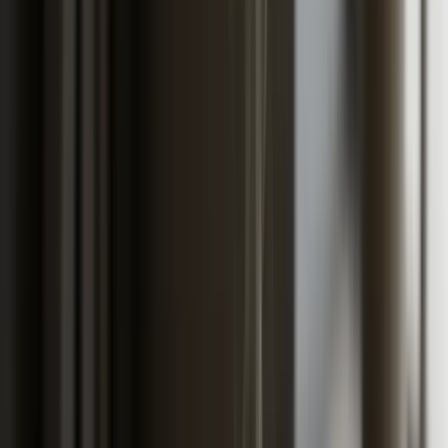
vi krivac ili niko nije kriv (poput grada, krađe ili udara
životinje).
Mnogi razumiju ovu razliku tek kad im neko udari
parkirano vozilo i pobjegne. AO im ne pomaže ako
krivca ne nađu, jer AO štiti drugu stranu, a ne vašu. To je
trenutak kad ljudi shvate šta je kasko zapravo bio.
Pored osiguranja, godišnja registracija nosi i niz
administrativnih i poreskih nameta: tehnički pregled,
naknadu za puteve, taksu za saobraćajnu, naljepnicu i
osnivačku naknadu. Cijela registracija prosječnog
putničkog vozila u Federaciji BiH ide u rasponu 550 do
800 KM, u Republici Srpskoj 500 do 600 KM, dok je
Brčko Distrikt znatno povoljniji sa 270 do 350 KM
ukupno, prema podacima portala driver.ba. Detaljnije