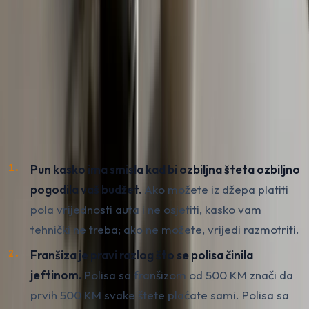
Drugačija logika vrijedi za vozila iznad 25.000 KM,
naročito ako su nova ili sa servisnom istorijom kod
ovlaštenog. Kod takvih vozila pun kasko ima smisla, jer
šteta od ozbiljnijeg sudara može lako preći polovinu
vrijednosti auta, a vi nemate finansijski jastuk da to
pokrijete iz vlastitog džepa.
Tri pravila koja koristimo kod savjetovanja klijenata:
Pun kasko ima smisla kad bi ozbiljna šteta ozbiljno
pogodila vaš budžet.
Ako možete iz džepa platiti
pola vrijednosti auta i ne osjetiti, kasko vam
tehnički ne treba; ako ne možete, vrijedi razmotriti.
Franšiza je pravi razlog što se polisa činila
jeftinom.
Polisa sa franšizom od 500 KM znači da
prvih 500 KM svake štete plaćate sami. Polisa sa