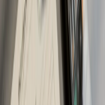
podružnica), Sarajevo Osiguranje, UNIQA, Croatia
Osiguranje, Euroherc, ASA Central i Adriatic. Osnovne
AO premije su zakonski okvirno definisane (kalkulator.ba
prikazuje ono što sistem računa po kW), ali svaka kuća
dodaje svoj sloj popusta, bonusa i dodatnih usluga.
Razlika između AO i AO Plus
AO Plus, koji nude pojedine kuće, je proširena verzija
obaveznog AO. Tipično pokriva i štete na vašem
putničkom vozilu od nepoznatog počinioca, ili
nadoknađuje dio sume kad neko vama udari auto a
krivac nije osiguran (vozio bez polise). To je sredina
između običnog AO i punog kaska, finansijski najbliža
kasko 4+ paketu. Praktično se isplati za auta u rasponu
7.000-15.000 KM, gdje pun kasko nije ekonomičan, ali