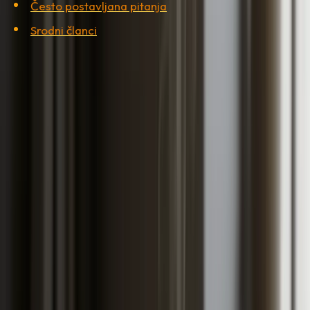
Često postavljana pitanja
Srodni članci
Šta plaćate kroz godišnju policu
Kad odete kod osiguravača da obnovite registraciju,
zapravo potpisujete tri različita ugovora u jednom
paketu. Prvi je obavezno osiguranje od
autoodgovornosti, takozvani AO, koji pokriva štetu koju
vi prouzrokujete trećim licima. Bez njega ne možete
legalno registrovati vozilo i bez njega vam policija piše
prijavu na licu mjesta. Drugi sloj su dobrovoljne dopune,
najčešće osiguranje od nezgode vozača i putnika,
asistencija na putu, te osiguranje stakla. Treći sloj je
kasko, koji jedini pokriva štetu na vašem autu, bilo da ste