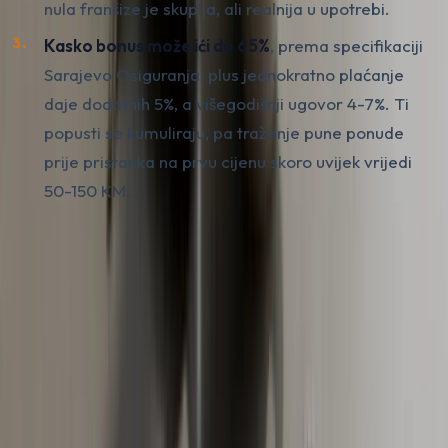
nula franšize je skuplja, ali realnija u upotrebi.
Kasko bonus može ići do 65%
, prema specifikaciji
Sarajevo Osiguranja, plus jednokratno plaćanje
daje dodatnih 5%, a višegodišnji ugovor 4-7%. Ti
popusti se kumuliraju, pa traženje pune ponude
prije pristanka na prvu cijenu skoro uvijek vrijedi
50-150 KM.
Kasko premija u BiH nije javno objavljena u tabeli kao
AO, jer ovisi o previše varijabli (model, godište, suma
osiguranja, franšiza, opcije). Konkretnu cifru daje samo
direktna ponuda. Ako vas neko ubjeđuje da "to je
standardna cijena, svi to plaćaju", uzmite ponudu od bar
još dvije kuće prije nego što potpišete.