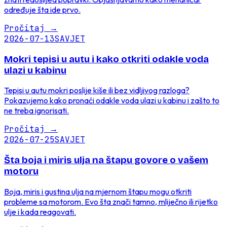
određuje šta ide prvo.
Pročitaj
→
2026-07-13
SAVJET
Mokri tepisi u autu i kako otkriti odakle voda
ulazi u kabinu
Tepisi u autu mokri poslije kiše ili bez vidljivog razloga?
Pokazujemo kako pronaći odakle voda ulazi u kabinu i zašto to
ne treba ignorisati.
Pročitaj
→
2026-07-25
SAVJET
Šta boja i miris ulja na štapu govore o vašem
motoru
Boja, miris i gustina ulja na mjernom štapu mogu otkriti
probleme sa motorom. Evo šta znači tamno, mliječno ili rijetko
ulje i kada reagovati.