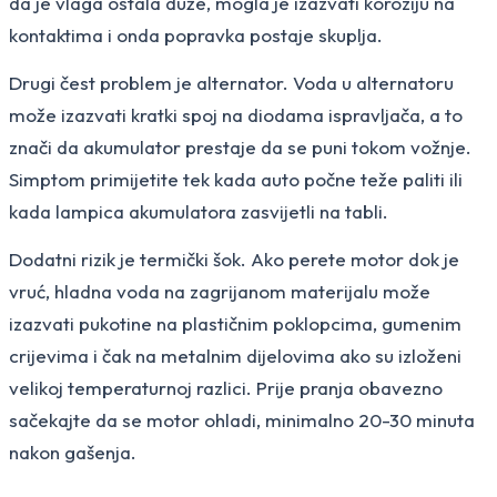
da je vlaga ostala duže, mogla je izazvati koroziju na
kontaktima i onda popravka postaje skuplja.
Drugi čest problem je alternator. Voda u alternatoru
može izazvati kratki spoj na diodama ispravljača, a to
znači da akumulator prestaje da se puni tokom vožnje.
Simptom primijetite tek kada auto počne teže paliti ili
kada lampica akumulatora zasvijetli na tabli.
Dodatni rizik je termički šok. Ako perete motor dok je
vruć, hladna voda na zagrijanom materijalu može
izazvati pukotine na plastičnim poklopcima, gumenim
crijevima i čak na metalnim dijelovima ako su izloženi
velikoj temperaturnoj razlici. Prije pranja obavezno
sačekajte da se motor ohladi, minimalno 20-30 minuta
nakon gašenja.