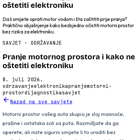
oštetiti elektroniku
Da li smijete oprati motor vodom i šta zaštititi prije pranja?
Praktično objašnjenje kako bezbjedno očistiti motorni prostor
bez rizika za elektroniku.
SAVJET ·
ODRŽAVANJE
Pranje motornog prostora i kako ne
oštetiti elektroniku
8. juli 2026.
odrzavanje
elektronika
pranje
motorni-
prostor
dijagnostika
savjet
Nazad na sve savjete
Motorni prostor vašeg auta skupio je sloj masnoće,
prašine i ostataka soli sa puta. Razmišljate da ga
operete, ali niste sigurni smijete li to uraditi bez