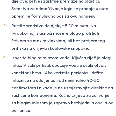
dijelove, brtve i zaštitne premaze na plastici.
Sredstvo za odmašćivanje koje se prodaje u auto-
opremi je formulisano baš za ovu namjenu.
Pustite sredstvo da djeluje 5-10 minuta. Na
tvrdokornoj masnoći možete blago protrljati
četkom sa mekim vlaknima, ali bez pretjeranog
pritiska na crijeva i kablovske snopove.
Isperite blagim mlazom vode. Ključna riječ je blagi
mlaz. Visoki pritisak ubacuje vodu u svaki otvor,
konektor i brtvu. Ako koristite perionicu, držite
mlaznicu na udaljenosti od minimalno 40-50
centimetara i nikada je ne usmjeravajte direktno na
zaštićene komponente. Kućno crijevo za zalivanje
sa blagim mlazom je zapravo bezbjednija opcija od
perionice.