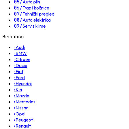
05
/
Auto plin
06
/
Trap i kočnice
07
/
Tehnički pregled
08
/
Auto elektrika
09
/
Servis klime
Brendovi
◦
Audi
◦
BMW
◦
Citroën
◦
Dacia
◦
Fiat
◦
Ford
◦
Hyundai
◦
Kia
◦
Mazda
◦
Mercedes
◦
Nissan
◦
Opel
◦
Peugeot
◦
Renault