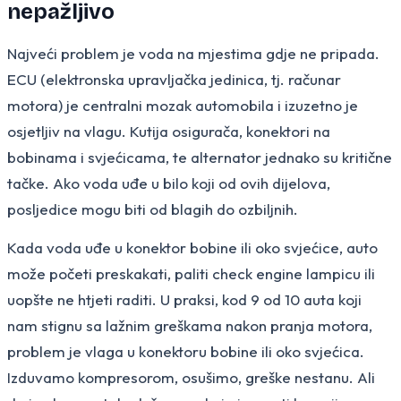
nepažljivo
Najveći problem je voda na mjestima gdje ne pripada.
ECU (elektronska upravljačka jedinica, tj. računar
motora) je centralni mozak automobila i izuzetno je
osjetljiv na vlagu. Kutija osigurača, konektori na
bobinama i svjećicama, te alternator jednako su kritične
tačke. Ako voda uđe u bilo koji od ovih dijelova,
posljedice mogu biti od blagih do ozbiljnih.
Kada voda uđe u konektor bobine ili oko svjećice, auto
može početi preskakati, paliti check engine lampicu ili
uopšte ne htjeti raditi. U praksi, kod 9 od 10 auta koji
nam stignu sa lažnim greškama nakon pranja motora,
problem je vlaga u konektoru bobine ili oko svjećica.
Izduvamo kompresorom, osušimo, greške nestanu. Ali