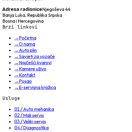
Njegoševa 44
Adresa radionice
Banja Luka, Republika Srpska
Bosna i Hercegovina
Brzi linkovi
→
Početna
→
O nama
→
Auto plin
→
Savjeti za vozače
→
Najčešći kvarovi
→
Kamere uživo
→
Kontakt
→
Posao
→
E-servisna knjižica
Usluge
01
/
Auto mehanika
02
/
Mali servis
03
/
Veliki servis
04
/
Dijagnostika