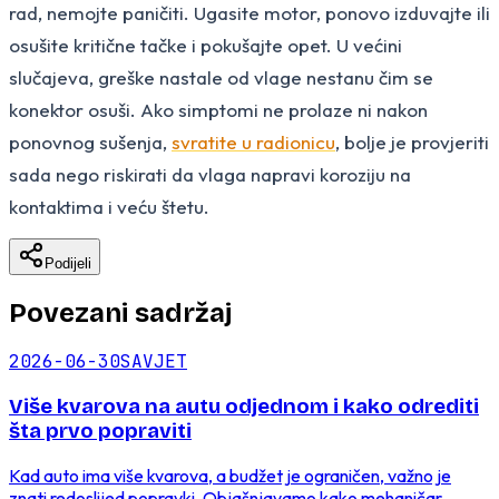
rad, nemojte paničiti. Ugasite motor, ponovo izduvajte ili
osušite kritične tačke i pokušajte opet. U većini
slučajeva, greške nastale od vlage nestanu čim se
konektor osuši. Ako simptomi ne prolaze ni nakon
ponovnog sušenja,
svratite u radionicu
, bolje je provjeriti
sada nego riskirati da vlaga napravi koroziju na
kontaktima i veću štetu.
Podijeli
Povezani sadržaj
2026-06-30
SAVJET
Više kvarova na autu odjednom i kako odrediti
šta prvo popraviti
Kad auto ima više kvarova, a budžet je ograničen, važno je
znati redoslijed popravki. Objašnjavamo kako mehaničar