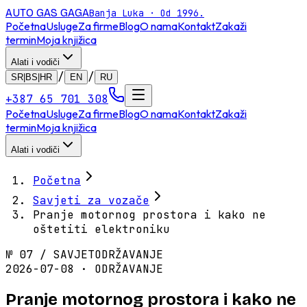
AUTO GAS
GAGA
Banja Luka · Od 1996.
Početna
Usluge
Za firme
Blog
O nama
Kontakt
Zakaži
termin
Moja knjižica
Alati i vodiči
/
/
SR|BS|HR
EN
RU
+387 65 701 308
Početna
Usluge
Za firme
Blog
O nama
Kontakt
Zakaži
termin
Moja knjižica
Alati i vodiči
Početna
Savjeti za vozače
Pranje motornog prostora i kako ne
oštetiti elektroniku
№
07
/
SAVJET
ODRŽAVANJE
2026-07-08 · ODRŽAVANJE
Pranje motornog prostora i kako ne