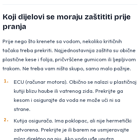
Koji dijelovi se moraju zaštititi prije
pranja
Prije nego što krenete sa vodom, nekoliko kritičnih
tačaka treba prekriti. Najjednostavnija zaštita su obične
plastične kese i folija, pričvršćene gumicom ili ljepljivom
trakom. Ne treba vam ništa skupo, samo malo pažnje.
ECU (računar motora). Obično se nalazi u plastičnoj
kutiji blizu haube ili vatrenog zida. Prekrijte ga
kesom i osigurajte da voda ne može ući ni sa
strane.
Kutija osigurača. Ima poklopac, ali nije hermetički
zatvorena. Prekrijte je ili barem ne usmjeravajte
mlaz direktno na nju. Ako voda uđe unutra,