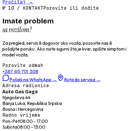
Pročitaj
→
№
10
/
KONTAKT
Pozovite ili dođite
Imate problem
sa vozilom?
Za pregled, servis ili dogovor oko vozila, pozovite nas ili
pošaljite poruku. Ako niste sigurni šta je kvar, opišite simptom i
model vozila.
Pozovite odmah
+387 65 701 308
Pošalji na WhatsApp
→
Ruta do servisa
→
Adresa radionice
Auto Gas Gaga
Njegoševa 44
Banja Luka, Republika Srpska
Bosna i Hercegovina
Radno vrijeme
Pon-Pet
08:00 - 17:00
Subota
08:00 - 13:00