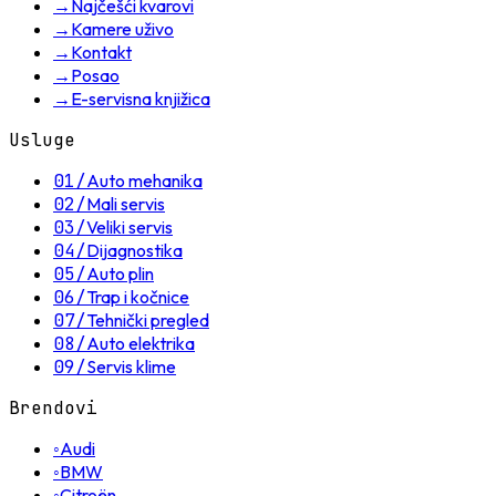
→
Najčešći kvarovi
→
Kamere uživo
→
Kontakt
→
Posao
→
E-servisna knjižica
Usluge
01
/
Auto mehanika
02
/
Mali servis
03
/
Veliki servis
04
/
Dijagnostika
05
/
Auto plin
06
/
Trap i kočnice
07
/
Tehnički pregled
08
/
Auto elektrika
09
/
Servis klime
Brendovi
◦
Audi
◦
BMW
◦
Citroën