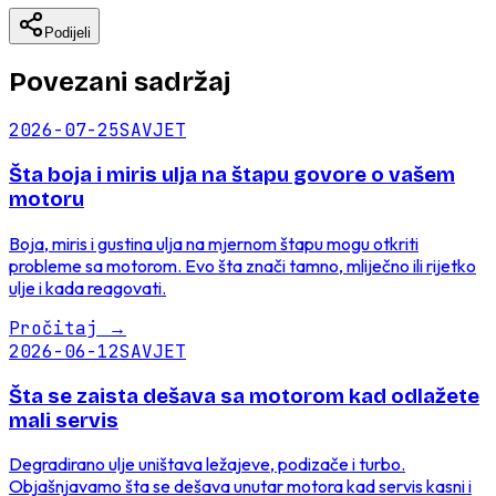
Podijeli
Povezani sadržaj
2026-07-25
SAVJET
Šta boja i miris ulja na štapu govore o vašem
motoru
Boja, miris i gustina ulja na mjernom štapu mogu otkriti
probleme sa motorom. Evo šta znači tamno, mliječno ili rijetko
ulje i kada reagovati.
Pročitaj
→
2026-06-12
SAVJET
Šta se zaista dešava sa motorom kad odlažete
mali servis
Degradirano ulje uništava ležajeve, podizače i turbo.
Objašnjavamo šta se dešava unutar motora kad servis kasni i