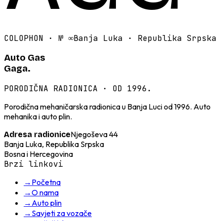
COLOPHON · №
∞
Banja Luka · Republika Srpska
Auto Gas
Gaga.
PORODIČNA RADIONICA · OD 1996.
Porodična mehaničarska radionica u Banja Luci od 1996. Auto
mehanika i auto plin.
Njegoševa 44
Adresa radionice
Banja Luka, Republika Srpska
Bosna i Hercegovina
Brzi linkovi
→
Početna
→
O nama
→
Auto plin
→
Savjeti za vozače