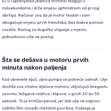
ECU (upravljačka jedinica motora) reaguju u
milisekundama i drže smjesu optimalnom od prvog
obrtaja. Računar zna da je motor hladan i sam
obogaćuje smjesu prvih trenutaka, bez ikakve pomoći
vozača. Razlog za dugačko stajanje u mjestu
jednostavno više ne postoji.
Šta se dešava u motoru prvih
minuta nakon paljenja
Kad okrenete ključ, uljna pumpa se pokreće odmah. Ulje
dostiže sve vitalne dijelove motora, uključujući bregastu
osovinu, ležajeve radilice i klipove, u prvih 20 do 30
sekundi. To je kritičan period, jer dok ulje ne napravi
zaštitni film između metalnih površina, trošenje je