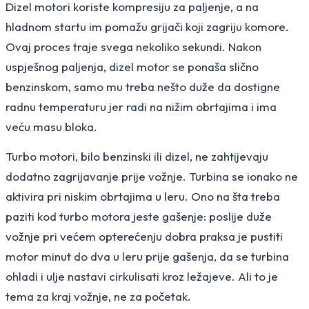
Dizel motori koriste kompresiju za paljenje, a na
hladnom startu im pomažu grijači koji zagriju komore.
Ovaj proces traje svega nekoliko sekundi. Nakon
uspješnog paljenja, dizel motor se ponaša slično
benzinskom, samo mu treba nešto duže da dostigne
radnu temperaturu jer radi na nižim obrtajima i ima
veću masu bloka.
Turbo motori, bilo benzinski ili dizel, ne zahtijevaju
dodatno zagrijavanje prije vožnje. Turbina se ionako ne
aktivira pri niskim obrtajima u leru. Ono na šta treba
paziti kod turbo motora jeste gašenje: poslije duže
vožnje pri većem opterećenju dobra praksa je pustiti
motor minut do dva u leru prije gašenja, da se turbina
ohladi i ulje nastavi cirkulisati kroz ležajeve. Ali to je
tema za kraj vožnje, ne za početak.