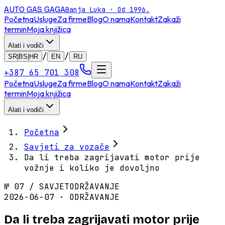
AUTO GAS
GAGA
Banja Luka · Od 1996.
Početna
Usluge
Za firme
Blog
O nama
Kontakt
Zakaži
termin
Moja knjižica
Alati i vodiči
/
/
SR|BS|HR
EN
RU
+387 65 701 308
Početna
Usluge
Za firme
Blog
O nama
Kontakt
Zakaži
termin
Moja knjižica
Alati i vodiči
Početna
Savjeti za vozače
Da li treba zagrijavati motor prije
vožnje i koliko je dovoljno
№
07
/
SAVJET
ODRŽAVANJE
2026-06-07 · ODRŽAVANJE
Da li treba zagrijavati motor prije