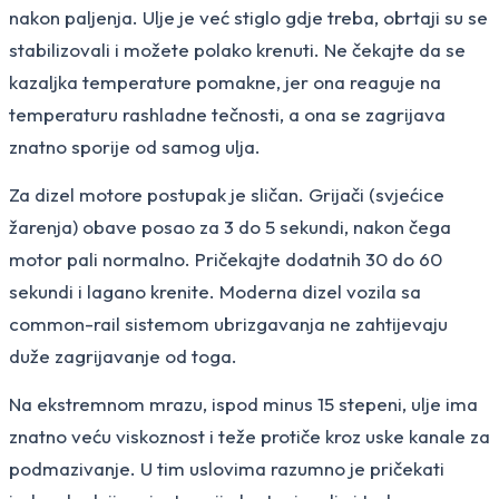
nakon paljenja. Ulje je već stiglo gdje treba, obrtaji su se
stabilizovali i možete polako krenuti. Ne čekajte da se
kazaljka temperature pomakne, jer ona reaguje na
temperaturu rashladne tečnosti, a ona se zagrijava
znatno sporije od samog ulja.
Za dizel motore postupak je sličan. Grijači (svjećice
žarenja) obave posao za 3 do 5 sekundi, nakon čega
motor pali normalno. Pričekajte dodatnih 30 do 60
sekundi i lagano krenite. Moderna dizel vozila sa
common-rail sistemom ubrizgavanja ne zahtijevaju
duže zagrijavanje od toga.
Na ekstremnom mrazu, ispod minus 15 stepeni, ulje ima
znatno veću viskoznost i teže protiče kroz uske kanale za
podmazivanje. U tim uslovima razumno je pričekati