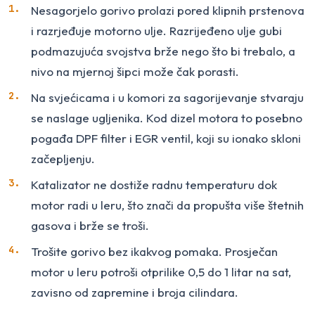
Nesagorjelo gorivo prolazi pored klipnih prstenova
i razrjeđuje motorno ulje. Razrijeđeno ulje gubi
podmazujuća svojstva brže nego što bi trebalo, a
nivo na mjernoj šipci može čak porasti.
Na svjećicama i u komori za sagorijevanje stvaraju
se naslage ugljenika. Kod dizel motora to posebno
pogađa DPF filter i EGR ventil, koji su ionako skloni
začepljenju.
Katalizator ne dostiže radnu temperaturu dok
motor radi u leru, što znači da propušta više štetnih
gasova i brže se troši.
Trošite gorivo bez ikakvog pomaka. Prosječan
motor u leru potroši otprilike 0,5 do 1 litar na sat,
zavisno od zapremine i broja cilindara.