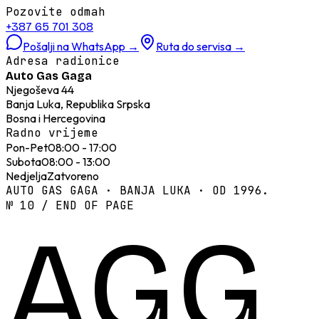
Pozovite odmah
+387 65 701 308
Pošalji na WhatsApp
→
Ruta do servisa
→
Adresa radionice
Auto Gas Gaga
Njegoševa 44
Banja Luka, Republika Srpska
Bosna i Hercegovina
Radno vrijeme
Pon-Pet
08:00 - 17:00
Subota
08:00 - 13:00
Nedjelja
Zatvoreno
AUTO GAS GAGA · BANJA LUKA · OD 1996.
№ 10 / END OF PAGE
AGG