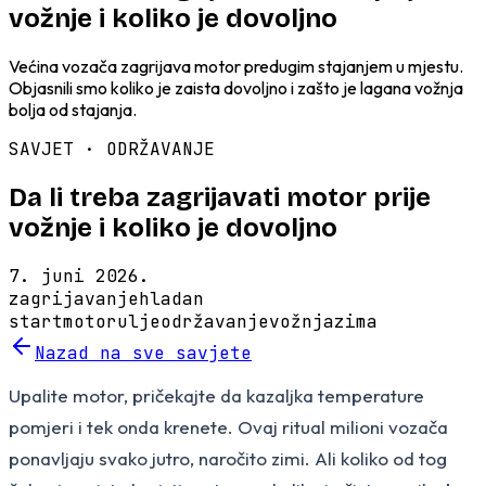
vožnje i koliko je dovoljno
Većina vozača zagrijava motor predugim stajanjem u mjestu.
Objasnili smo koliko je zaista dovoljno i zašto je lagana vožnja
bolja od stajanja.
SAVJET ·
ODRŽAVANJE
Da li treba zagrijavati motor prije
vožnje i koliko je dovoljno
7. juni 2026.
zagrijavanje
hladan
start
motor
ulje
održavanje
vožnja
zima
Nazad na sve savjete
Upalite motor, pričekajte da kazaljka temperature
pomjeri i tek onda krenete. Ovaj ritual milioni vozača
ponavljaju svako jutro, naročito zimi. Ali koliko od tog