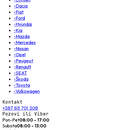
◦
Dacia
◦
Fiat
◦
Ford
◦
Hyundai
◦
Kia
◦
Mazda
◦
Mercedes
◦
Nissan
◦
Opel
◦
Peugeot
◦
Renault
◦
SEAT
◦
Škoda
◦
Toyota
◦
Volkswagen
Kontakt
+387 65 701 308
Pozovi ili Viber
Pon-Pet
08:00 - 17:00
Subota
08:00 - 13:00