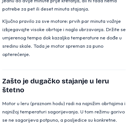
jednu do dvije minute prije kretanja, ali ni tada nema
potrebe za pet ili deset minuta stajanja.
Ključno pravilo za sve motore: prvih par minuta vožnje
izbjegavajte visoke obrtaje i nagla ubrzavanja. Držite se
umjerenog tempa dok kazaljka temperature ne dođe u
sredinu skale. Tada je motor spreman za puno
opterećenje.
Zašto je dugačko stajanje u leru
štetno
Motor u leru (praznom hodu) radi na najnižim obrtajima i
najnižoj temperaturi sagorijevanja. U tom režimu gorivo
se ne sagorijeva potpuno, a posljedice su konkretne.