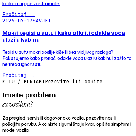
koliko margine zaista imate.
Pročitaj
→
2026-07-13
SAVJET
Mokri tepisi u autu i kako otkriti odakle voda
ulazi u kabinu
Tepisi u autu mokri poslije kiše ili bez vidljivog razloga?
Pokazujemo kako pronaći odakle voda ulazi u kabinu i zašto to
ne treba ignorisati.
Pročitaj
→
№
10
/
KONTAKT
Pozovite ili dođite
Imate problem
sa vozilom?
Za pregled, servis ili dogovor oko vozila, pozovite nas ili
pošaljite poruku. Ako niste sigurni šta je kvar, opišite simptom i
model vozila.