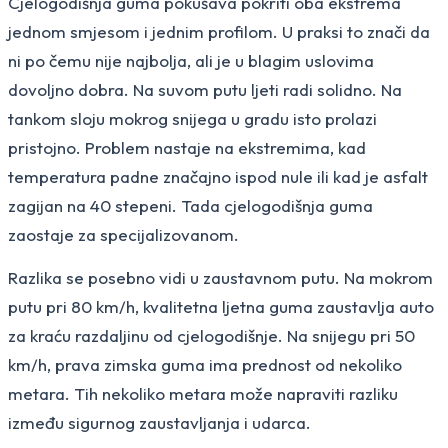
Cjelogodišnja guma pokušava pokriti oba ekstrema
jednom smjesom i jednim profilom. U praksi to znači da
ni po čemu nije najbolja, ali je u blagim uslovima
dovoljno dobra. Na suvom putu ljeti radi solidno. Na
tankom sloju mokrog snijega u gradu isto prolazi
pristojno. Problem nastaje na ekstremima, kad
temperatura padne značajno ispod nule ili kad je asfalt
zagijan na 40 stepeni. Tada cjelogodišnja guma
zaostaje za specijalizovanom.
Razlika se posebno vidi u zaustavnom putu. Na mokrom
putu pri 80 km/h, kvalitetna ljetna guma zaustavlja auto
za kraću razdaljinu od cjelogodišnje. Na snijegu pri 50
km/h, prava zimska guma ima prednost od nekoliko
metara. Tih nekoliko metara može napraviti razliku
između sigurnog zaustavljanja i udarca.