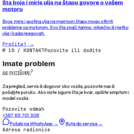
Šta boja i miris ulja na štapu govore o vašem
motoru
Boja, miris i gustina ulja na mjernom štapu mogu otkriti
probleme sa motorom. Evo šta znači tamno, mliječno ili rijetko
ulje i kada reagovati.
Pročitaj
→
№
10
/
KONTAKT
Pozovite ili dođite
Imate problem
sa vozilom?
Za pregled, servis ili dogovor oko vozila, pozovite nas ili
pošaljite poruku. Ako niste sigurni šta je kvar, opišite simptom i
model vozila.
Pozovite odmah
+387 65 701 308
Pošalji na WhatsApp
→
Ruta do servisa
→
Adresa radionice