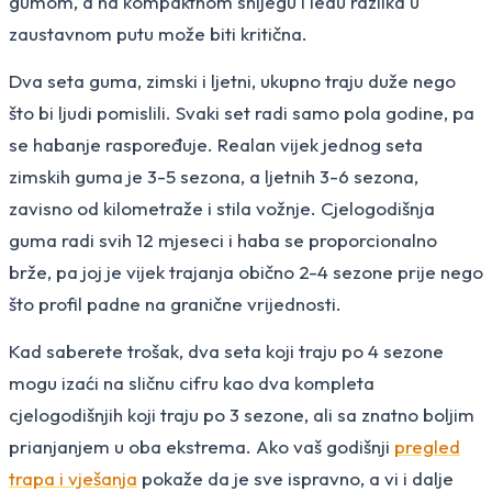
gumom, a na kompaktnom snijegu i ledu razlika u
zaustavnom putu može biti kritična.
Dva seta guma, zimski i ljetni, ukupno traju duže nego
što bi ljudi pomislili. Svaki set radi samo pola godine, pa
se habanje raspoređuje. Realan vijek jednog seta
zimskih guma je 3-5 sezona, a ljetnih 3-6 sezona,
zavisno od kilometraže i stila vožnje. Cjelogodišnja
guma radi svih 12 mjeseci i haba se proporcionalno
brže, pa joj je vijek trajanja obično 2-4 sezone prije nego
što profil padne na granične vrijednosti.
Kad saberete trošak, dva seta koji traju po 4 sezone
mogu izaći na sličnu cifru kao dva kompleta
cjelogodišnjih koji traju po 3 sezone, ali sa znatno boljim
prianjanjem u oba ekstrema. Ako vaš godišnji
pregled
trapa i vješanja
pokaže da je sve ispravno, a vi i dalje