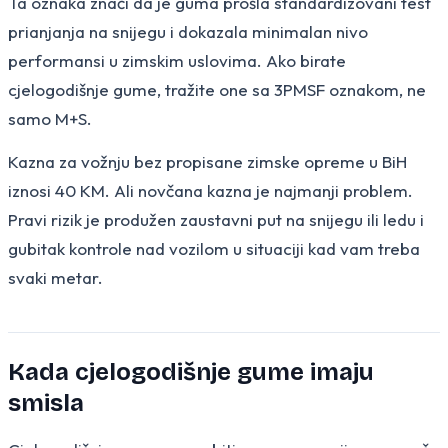
Ta oznaka znači da je guma prošla standardizovani test
prianjanja na snijegu i dokazala minimalan nivo
performansi u zimskim uslovima. Ako birate
cjelogodišnje gume, tražite one sa 3PMSF oznakom, ne
samo M+S.
Kazna za vožnju bez propisane zimske opreme u BiH
iznosi 40 KM. Ali novčana kazna je najmanji problem.
Pravi rizik je produžen zaustavni put na snijegu ili ledu i
gubitak kontrole nad vozilom u situaciji kad vam treba
svaki metar.
Kada cjelogodišnje gume imaju
smisla