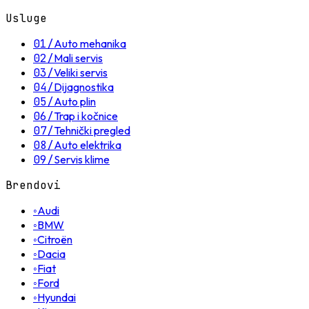
Usluge
01
/
Auto mehanika
02
/
Mali servis
03
/
Veliki servis
04
/
Dijagnostika
05
/
Auto plin
06
/
Trap i kočnice
07
/
Tehnički pregled
08
/
Auto elektrika
09
/
Servis klime
Brendovi
◦
Audi
◦
BMW
◦
Citroën
◦
Dacia
◦
Fiat
◦
Ford
◦
Hyundai