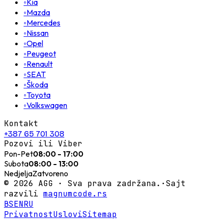
◦
Kia
◦
Mazda
◦
Mercedes
◦
Nissan
◦
Opel
◦
Peugeot
◦
Renault
◦
SEAT
◦
Škoda
◦
Toyota
◦
Volkswagen
Kontakt
+387 65 701 308
Pozovi ili Viber
Pon-Pet
08:00 - 17:00
Subota
08:00 - 13:00
Nedjelja
Zatvoreno
©
2026
AGG ·
Sva prava zadržana.
·
Sajt
razvili
magnumcode.rs
BS
EN
RU
Privatnost
Uslovi
Sitemap