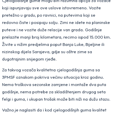
Cjelogodišnje gume mogu biti razumna opcija za vozače
koji ispunjavaju sve ove uslove istovremeno. Vozite
pretežno u gradu, po ravnici, na putevima koji se
redovno čiste i posipaju solju. Zimi ne idete na planinske
puteve i ne vozite duže relacije van grada. Godišnje
prelazite manji broj kilometara, recimo ispod 15.000 km.
Živite u nižim predjelima poput Banja Luke, Bijeljine ili
nizinskog dijela Sarajeva, gdje su oštre zime sa
dugotrajnim snijegom rjeđe.
Za takvog vozača kvalitetna cjelogodišnja guma sa
3PMSF oznakom pokriva većinu situacija kroz godinu.
Nema troškova sezonske zamjene i montaže dva puta
godišnje, nema potrebe za skladištenjem drugog seta
felgi i guma, i ukupan trošak može biti niži na dužu stazu.
Važno je naglasiti da i kod cjelogodišnjih guma kvalitet