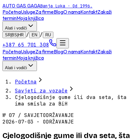
AUTO GAS
GAGA
Banja Luka · Od 1996.
Početna
Usluge
Za firme
Blog
O nama
Kontakt
Zakaži
termin
Moja knjižica
Alati i vodiči
/
/
SR|BS|HR
EN
RU
+387 65 701 308
Početna
Usluge
Za firme
Blog
O nama
Kontakt
Zakaži
termin
Moja knjižica
Alati i vodiči
Početna
Savjeti za vozače
Cjelogodišnje gume ili dva seta, šta
ima smisla za BiH
№
07
/
SAVJET
ODRŽAVANJE
2026-07-03 · ODRŽAVANJE
Cjelogodišnje gume ili dva seta, šta