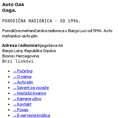
Auto Gas
Gaga.
PORODIČNA RADIONICA · OD 1996.
Porodična mehaničarska radionica u Banja Luci od 1996. Auto
mehanika i auto plin.
Njegoševa 44
Adresa radionice
Banja Luka, Republika Srpska
Bosna i Hercegovina
Brzi linkovi
→
Početna
→
O nama
→
Auto plin
→
Savjeti za vozače
→
Najčešći kvarovi
→
Kamere uživo
→
Kontakt
→
Posao
→
E-servisna knjižica