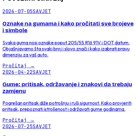
2026-07-05
SAVJET
Oznake na gumama i kako pročitati sve brojeve
i simbole
Svaka guma nosi oznake poput 205/55 R16 91V i DOT datum.
Objašnjavamo šta svaki broj i slovo znači i kako izabrati pravu
dimenziju za vaš auto.
Pročitaj
→
2026-04-22
SAVJET
Gume: pritisak, održavanje i znakovi da trebaju
zamjenu
Pogrešan pritisak diže potrošnju i ruši sigurnost. Kako provjeriti
pritisak, prepoznati istrošenost i održavati gume godinama.
Pročitaj
→
2026-07-25
SAVJET