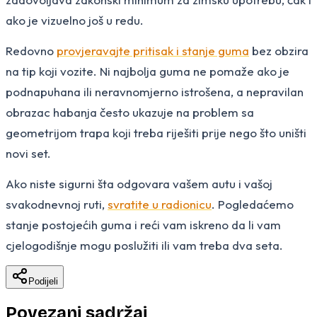
ako je vizuelno još u redu.
Redovno
provjeravajte pritisak i stanje guma
bez obzira
na tip koji vozite. Ni najbolja guma ne pomaže ako je
podnapuhana ili neravnomjerno istrošena, a nepravilan
obrazac habanja često ukazuje na problem sa
geometrijom trapa koji treba riješiti prije nego što uništi
novi set.
Ako niste sigurni šta odgovara vašem autu i vašoj
svakodnevnoj ruti,
svratite u radionicu
. Pogledaćemo
stanje postojećih guma i reći vam iskreno da li vam
cjelogodišnje mogu poslužiti ili vam treba dva seta.
Podijeli
Povezani sadržaj