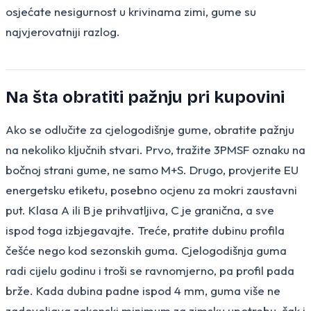
osjećate nesigurnost u krivinama zimi, gume su
najvjerovatniji razlog.
Na šta obratiti pažnju pri kupovini
Ako se odlučite za cjelogodišnje gume, obratite pažnju
na nekoliko ključnih stvari. Prvo, tražite 3PMSF oznaku na
bočnoj strani gume, ne samo M+S. Drugo, provjerite EU
energetsku etiketu, posebno ocjenu za mokri zaustavni
put. Klasa A ili B je prihvatljiva, C je granična, a sve
ispod toga izbjegavajte. Treće, pratite dubinu profila
češće nego kod sezonskih guma. Cjelogodišnja guma
radi cijelu godinu i troši se ravnomjerno, pa profil pada
brže. Kada dubina padne ispod 4 mm, guma više ne
zadovoljava zakonski minimum za zimsku upotrebu, čak i