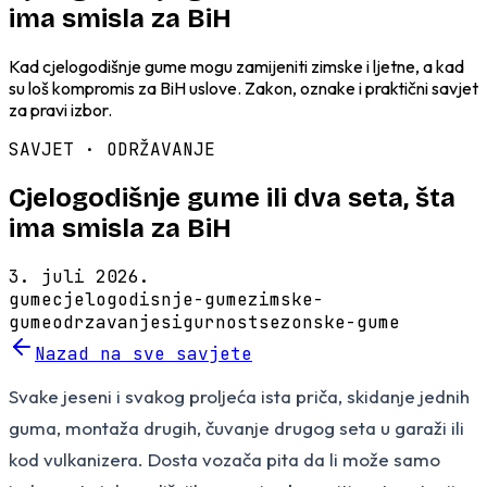
ima smisla za BiH
Kad cjelogodišnje gume mogu zamijeniti zimske i ljetne, a kad
su loš kompromis za BiH uslove. Zakon, oznake i praktični savjet
za pravi izbor.
SAVJET ·
ODRŽAVANJE
Cjelogodišnje gume ili dva seta, šta
ima smisla za BiH
3. juli 2026.
gume
cjelogodisnje-gume
zimske-
gume
odrzavanje
sigurnost
sezonske-gume
Nazad na sve savjete
Svake jeseni i svakog proljeća ista priča, skidanje jednih
guma, montaža drugih, čuvanje drugog seta u garaži ili
kod vulkanizera. Dosta vozača pita da li može samo