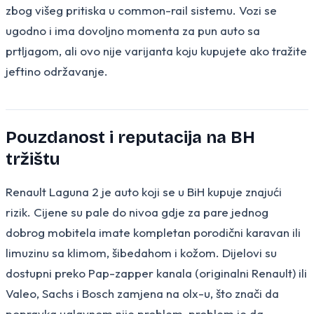
zbog višeg pritiska u common-rail sistemu. Vozi se
ugodno i ima dovoljno momenta za pun auto sa
prtljagom, ali ovo nije varijanta koju kupujete ako tražite
jeftino održavanje.
Pouzdanost i reputacija na BH
tržištu
Renault Laguna 2 je auto koji se u BiH kupuje znajući
rizik. Cijene su pale do nivoa gdje za pare jednog
dobrog mobitela imate kompletan porodični karavan ili
limuzinu sa klimom, šibedahom i kožom. Dijelovi su
dostupni preko Pap-zapper kanala (originalni Renault) ili
Valeo, Sachs i Bosch zamjena na olx-u, što znači da
popravka uglavnom nije problem, problem je da