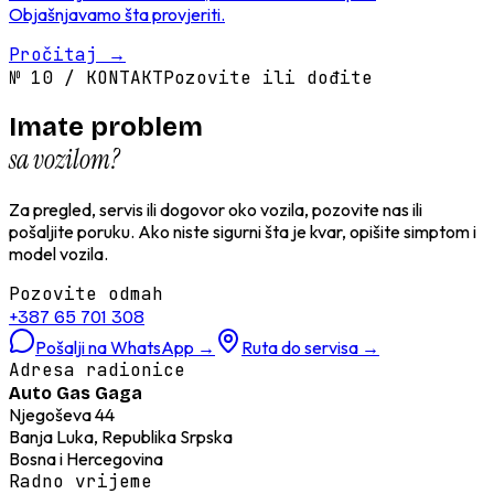
Objašnjavamo šta provjeriti.
Pročitaj
→
№
10
/
KONTAKT
Pozovite ili dođite
Imate problem
sa vozilom?
Za pregled, servis ili dogovor oko vozila, pozovite nas ili
pošaljite poruku. Ako niste sigurni šta je kvar, opišite simptom i
model vozila.
Pozovite odmah
+387 65 701 308
Pošalji na WhatsApp
→
Ruta do servisa
→
Adresa radionice
Auto Gas Gaga
Njegoševa 44
Banja Luka, Republika Srpska
Bosna i Hercegovina
Radno vrijeme