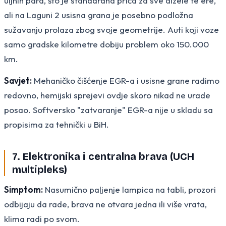
uljnih para, što je standardna priča za sve dizele te ere,
ali na Laguni 2 usisna grana je posebno podložna
sužavanju prolaza zbog svoje geometrije. Auti koji voze
samo gradske kilometre dobiju problem oko 150.000
km.
Savjet:
Mehaničko čišćenje EGR-a i usisne grane radimo
redovno, hemijski sprejevi ovdje skoro nikad ne urade
posao. Softversko "zatvaranje" EGR-a nije u skladu sa
propisima za tehnički u BiH.
7. Elektronika i centralna brava (UCH
multipleks)
Simptom:
Nasumično paljenje lampica na tabli, prozori
odbijaju da rade, brava ne otvara jedna ili više vrata,
klima radi po svom.