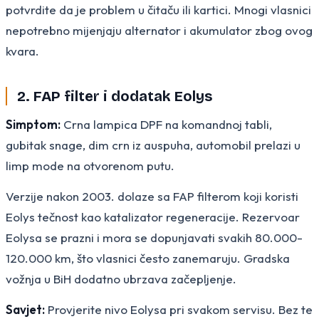
potvrdite da je problem u čitaču ili kartici. Mnogi vlasnici
nepotrebno mijenjaju alternator i akumulator zbog ovog
kvara.
2. FAP filter i dodatak Eolys
Simptom:
Crna lampica DPF na komandnoj tabli,
gubitak snage, dim crn iz auspuha, automobil prelazi u
limp mode na otvorenom putu.
Verzije nakon 2003. dolaze sa FAP filterom koji koristi
Eolys tečnost kao katalizator regeneracije. Rezervoar
Eolysa se prazni i mora se dopunjavati svakih 80.000-
120.000 km, što vlasnici često zanemaruju. Gradska
vožnja u BiH dodatno ubrzava začepljenje.
Savjet:
Provjerite nivo Eolysa pri svakom servisu. Bez te