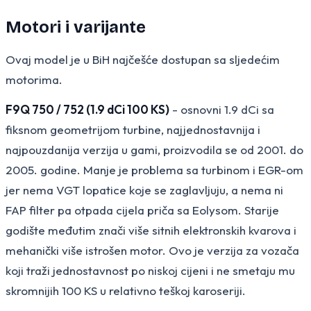
Motori i varijante
Ovaj model je u BiH najčešće dostupan sa sljedećim
motorima.
F9Q 750 / 752 (1.9 dCi 100 KS)
- osnovni 1.9 dCi sa
fiksnom geometrijom turbine, najjednostavnija i
najpouzdanija verzija u gami, proizvodila se od 2001. do
2005. godine. Manje je problema sa turbinom i EGR-om
jer nema VGT lopatice koje se zaglavljuju, a nema ni
FAP filter pa otpada cijela priča sa Eolysom. Starije
godište međutim znači više sitnih elektronskih kvarova i
mehanički više istrošen motor. Ovo je verzija za vozača
koji traži jednostavnost po niskoj cijeni i ne smetaju mu
skromnijih 100 KS u relativno teškoj karoseriji.