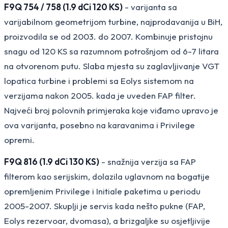
F9Q 754 / 758 (1.9 dCi 120 KS)
- varijanta sa
varijabilnom geometrijom turbine, najprodavanija u BiH,
proizvodila se od 2003. do 2007. Kombinuje pristojnu
snagu od 120 KS sa razumnom potrošnjom od 6-7 litara
na otvorenom putu. Slaba mjesta su zaglavljivanje VGT
lopatica turbine i problemi sa Eolys sistemom na
verzijama nakon 2005. kada je uveden FAP filter.
Najveći broj polovnih primjeraka koje viđamo upravo je
ova varijanta, posebno na karavanima i Privilege
opremi.
F9Q 816 (1.9 dCi 130 KS)
- snažnija verzija sa FAP
filterom kao serijskim, dolazila uglavnom na bogatije
opremljenim Privilege i Initiale paketima u periodu
2005-2007. Skuplji je servis kada nešto pukne (FAP,
Eolys rezervoar, dvomasa), a brizgaljke su osjetljivije