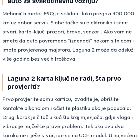
auto za svakodnevnu vožnju?
Mehanički motor F9Q je solidan i lako pregazi 300.000
km uz dobar servis. Slabe tačke su elektronika i sitne
stvari, karta-ključ, prozori, brave, senzori. Ako vam ne
smeta da auto povremeno "iznenadi" nekom sitnicom i
imate provjerenog majstora, Laguna 2 može da odsluži
više godina bez većih troškova.
Laguna 2 karta ključ ne radi, šta prvo
provjeriti?
Prvo provjerite samu karticu, izvadite je, obrišite
kontakte alkoholom i očistite plastiku ako je popucala.
Drugi korak je čitač u kućištu kraj mjenjača, gdje vlaga i
vibracije najčešće prave problem. Tek ako ova dva
koraka ne riješe stvar, ide se na UCH modul. U najvećem