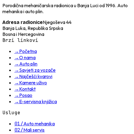
Porodična mehaničarska radionica u Banja Luci od 1996. Auto
mehanika i auto plin.
Njegoševa 44
Adresa radionice
Banja Luka, Republika Srpska
Bosna i Hercegovina
Brzi linkovi
→
Početna
→
O nama
→
Auto plin
→
Savjeti za vozače
→
Najčešći kvarovi
→
Kamere uživo
→
Kontakt
→
Posao
→
E-servisna knjižica
Usluge
01
/
Auto mehanika
02
/
Mali servis