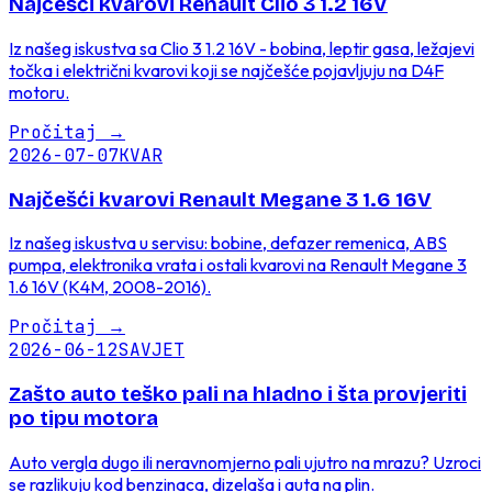
Najčešći kvarovi Renault Clio 3 1.2 16V
Iz našeg iskustva sa Clio 3 1.2 16V - bobina, leptir gasa, ležajevi
točka i električni kvarovi koji se najčešće pojavljuju na D4F
motoru.
Pročitaj
→
2026-07-07
KVAR
Najčešći kvarovi Renault Megane 3 1.6 16V
Iz našeg iskustva u servisu: bobine, defazer remenica, ABS
pumpa, elektronika vrata i ostali kvarovi na Renault Megane 3
1.6 16V (K4M, 2008-2016).
Pročitaj
→
2026-06-12
SAVJET
Zašto auto teško pali na hladno i šta provjeriti
po tipu motora
Auto vergla dugo ili neravnomjerno pali ujutro na mrazu? Uzroci
se razlikuju kod benzinaca, dizelaša i auta na plin.