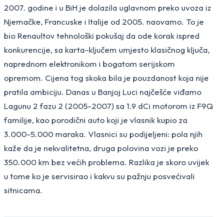
2007. godine i u BiH je dolazila uglavnom preko uvoza iz
Njemačke, Francuske i Italije od 2005. naovamo. To je
bio Renaultov tehnološki pokušaj da ode korak ispred
konkurencije, sa karta-ključem umjesto klasičnog ključa,
naprednom elektronikom i bogatom serijskom
opremom. Cijena tog skoka bila je pouzdanost koja nije
pratila ambiciju. Danas u Banjoj Luci najčešće viđamo
Lagunu 2 fazu 2 (2005-2007) sa 1.9 dCi motorom iz F9Q
familije, kao porodični auto koji je vlasnik kupio za
3.000-5.000 maraka. Vlasnici su podijeljeni: pola njih
kaže da je nekvalitetna, druga polovina vozi je preko
350.000 km bez većih problema. Razlika je skoro uvijek
u tome ko je servisirao i kakvu su pažnju posvećivali
sitnicama.