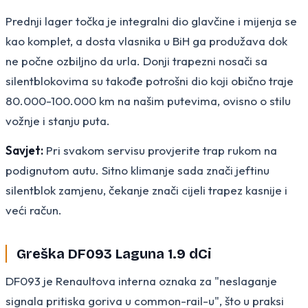
Prednji lager točka je integralni dio glavčine i mijenja se
kao komplet, a dosta vlasnika u BiH ga produžava dok
ne počne ozbiljno da urla. Donji trapezni nosači sa
silentblokovima su takođe potrošni dio koji obično traje
80.000-100.000 km na našim putevima, ovisno o stilu
vožnje i stanju puta.
Savjet:
Pri svakom servisu provjerite trap rukom na
podignutom autu. Sitno klimanje sada znači jeftinu
silentblok zamjenu, čekanje znači cijeli trapez kasnije i
veći račun.
Greška DF093 Laguna 1.9 dCi
DF093 je Renaultova interna oznaka za "neslaganje
signala pritiska goriva u common-rail-u", što u praksi