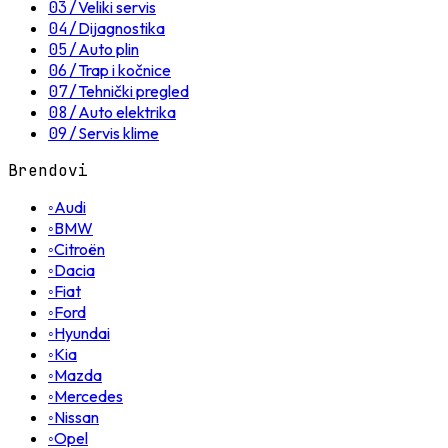
03
/
Veliki servis
04
/
Dijagnostika
05
/
Auto plin
06
/
Trap i kočnice
07
/
Tehnički pregled
08
/
Auto elektrika
09
/
Servis klime
Brendovi
◦
Audi
◦
BMW
◦
Citroën
◦
Dacia
◦
Fiat
◦
Ford
◦
Hyundai
◦
Kia
◦
Mazda
◦
Mercedes
◦
Nissan
◦
Opel