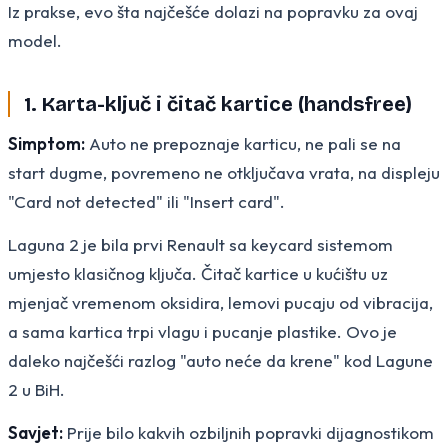
Iz prakse, evo šta najčešće dolazi na popravku za ovaj
model.
1. Karta-ključ i čitač kartice (handsfree)
Simptom:
Auto ne prepoznaje karticu, ne pali se na
start dugme, povremeno ne otključava vrata, na displeju
"Card not detected" ili "Insert card".
Laguna 2 je bila prvi Renault sa keycard sistemom
umjesto klasičnog ključa. Čitač kartice u kućištu uz
mjenjač vremenom oksidira, lemovi pucaju od vibracija,
a sama kartica trpi vlagu i pucanje plastike. Ovo je
daleko najčešći razlog "auto neće da krene" kod Lagune
2 u BiH.
Savjet:
Prije bilo kakvih ozbiljnih popravki dijagnostikom