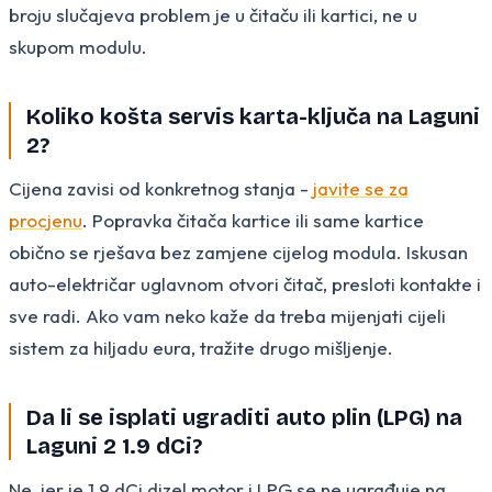
broju slučajeva problem je u čitaču ili kartici, ne u
skupom modulu.
Koliko košta servis karta-ključa na Laguni
2?
Cijena zavisi od konkretnog stanja -
javite se za
procjenu
. Popravka čitača kartice ili same kartice
obično se rješava bez zamjene cijelog modula. Iskusan
auto-električar uglavnom otvori čitač, presloti kontakte i
sve radi. Ako vam neko kaže da treba mijenjati cijeli
sistem za hiljadu eura, tražite drugo mišljenje.
Da li se isplati ugraditi auto plin (LPG) na
Laguni 2 1.9 dCi?
Ne, jer je 1.9 dCi dizel motor i LPG se ne ugrađuje na