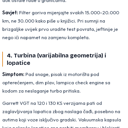
dok ostale rade u granicama.
Savjet:
Filter goriva mijenjajte svakih 15.000-20.000
km, ne 30.000 kako piše u knjižici. Pri sumnji na
brizgaljke uvijek prvo uradite test povrata, jeftinije je
nego ići napamet na zamjenu kompleta.
4. Turbina (varijabilna geometrija) i
lopatice
Simptom:
Pad snage, pisak iz motorišta pod
opterećenjem, dim plav, lampica check engine sa
kodom za neslaganje turbo pritiska.
Garrett VGT na 120 i 130 KS verzijama pati od
zaglavljivanja lopatica zbog naslaga čađi, posebno na
autima koji voze isključivo gradski. Vakuumska kapsula
koja pokreće lopatice zna probiti membranu i blokirati