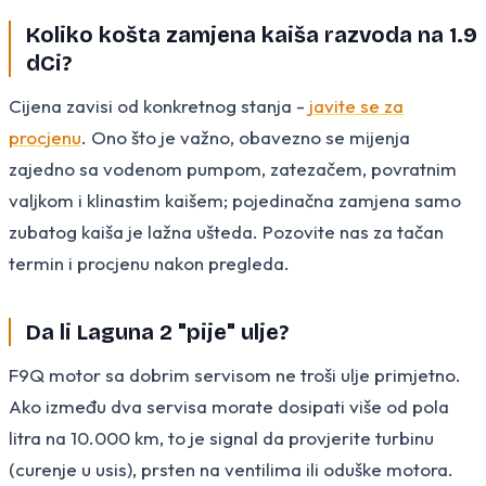
Koliko košta zamjena kaiša razvoda na 1.9
dCi?
Cijena zavisi od konkretnog stanja -
javite se za
procjenu
. Ono što je važno, obavezno se mijenja
zajedno sa vodenom pumpom, zatezačem, povratnim
valjkom i klinastim kaišem; pojedinačna zamjena samo
zubatog kaiša je lažna ušteda. Pozovite nas za tačan
termin i procjenu nakon pregleda.
Da li Laguna 2 "pije" ulje?
F9Q motor sa dobrim servisom ne troši ulje primjetno.
Ako između dva servisa morate dosipati više od pola
litra na 10.000 km, to je signal da provjerite turbinu
(curenje u usis), prsten na ventilima ili oduške motora.