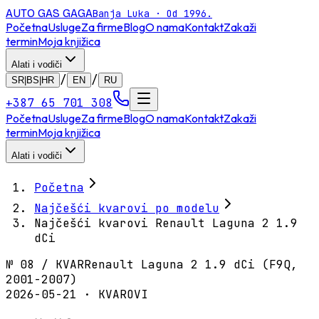
AUTO GAS
GAGA
Banja Luka · Od 1996.
Početna
Usluge
Za firme
Blog
O nama
Kontakt
Zakaži
termin
Moja knjižica
Alati i vodiči
/
/
SR|BS|HR
EN
RU
+387 65 701 308
Početna
Usluge
Za firme
Blog
O nama
Kontakt
Zakaži
termin
Moja knjižica
Alati i vodiči
Početna
Najčešći kvarovi po modelu
Najčešći kvarovi Renault Laguna 2 1.9
dCi
№
08
/
KVAR
Renault Laguna 2 1.9 dCi (F9Q,
2001-2007)
2026-05-21 · KVAROVI