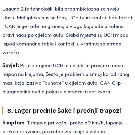
Laguna 2 je tehnološki bila preambiciozna za svoju
klasu. Multipleks bus sistem, UCH (unit central habitacle)
i CAN linije rade na granici, a vlaga koja uđe u kabinu
pravi haos po cijelom autu. Slaba mjesta su UCH modul
ispod komandne table i kontakti u vratima sa strane
vozača.
Savjet:
Prije zamjene UCH-a uvijek se provjeri masa i
napon na linijama, često je problem u sitnoj korodiranoj
masi koja izaziva "duhove" u cijelom autu. CAN Clip
dijagnostika ovdje pokazuje stvarni izvor kvara.
8. Lager prednje šake i prednji trapezi
Simptom:
Tutnjava pri vožnji preko 60 km/h, lupanje
preko neravnina, povratne vibracije u volanu.