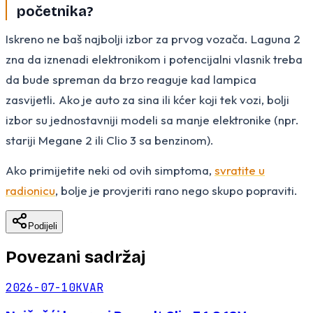
početnika?
Iskreno ne baš najbolji izbor za prvog vozača. Laguna 2
zna da iznenadi elektronikom i potencijalni vlasnik treba
da bude spreman da brzo reaguje kad lampica
zasvijetli. Ako je auto za sina ili kćer koji tek vozi, bolji
izbor su jednostavniji modeli sa manje elektronike (npr.
stariji Megane 2 ili Clio 3 sa benzinom).
Ako primijetite neki od ovih simptoma,
svratite u
radionicu
, bolje je provjeriti rano nego skupo popraviti.
Podijeli
Povezani sadržaj
2026-07-10
KVAR