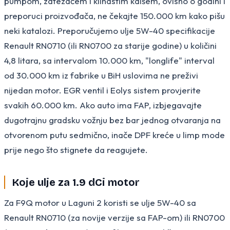
pumpom, zatezačem i klinastim kaišem, ovisno o godini i
preporuci proizvođača, ne čekajte 150.000 km kako pišu
neki katalozi. Preporučujemo ulje 5W-40 specifikacije
Renault RN0710 (ili RN0700 za starije godine) u količini
4,8 litara, sa intervalom 10.000 km, "longlife" interval
od 30.000 km iz fabrike u BiH uslovima ne preživi
nijedan motor. EGR ventil i Eolys sistem provjerite
svakih 60.000 km. Ako auto ima FAP, izbjegavajte
dugotrajnu gradsku vožnju bez bar jednog otvaranja na
otvorenom putu sedmično, inače DPF kreće u limp mode
prije nego što stignete da reagujete.
Koje ulje za 1.9 dCi motor
Za F9Q motor u Laguni 2 koristi se ulje 5W-40 sa
Renault RN0710 (za novije verzije sa FAP-om) ili RN0700