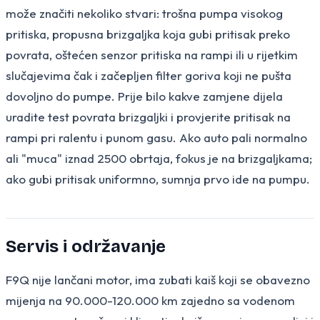
može značiti nekoliko stvari: trošna pumpa visokog
pritiska, propusna brizgaljka koja gubi pritisak preko
povrata, oštećen senzor pritiska na rampi ili u rijetkim
slučajevima čak i začepljen filter goriva koji ne pušta
dovoljno do pumpe. Prije bilo kakve zamjene dijela
uradite test povrata brizgaljki i provjerite pritisak na
rampi pri ralentu i punom gasu. Ako auto pali normalno
ali "muca" iznad 2500 obrtaja, fokus je na brizgaljkama;
ako gubi pritisak uniformno, sumnja prvo ide na pumpu.
Servis i održavanje
F9Q nije lančani motor, ima zubati kaiš koji se obavezno
mijenja na 90.000-120.000 km zajedno sa vodenom