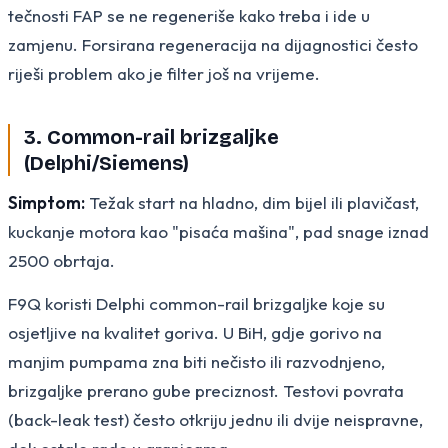
tečnosti FAP se ne regeneriše kako treba i ide u
zamjenu. Forsirana regeneracija na dijagnostici često
riješi problem ako je filter još na vrijeme.
3. Common-rail brizgaljke
(Delphi/Siemens)
Simptom:
Težak start na hladno, dim bijel ili plavičast,
kuckanje motora kao "pisaća mašina", pad snage iznad
2500 obrtaja.
F9Q koristi Delphi common-rail brizgaljke koje su
osjetljive na kvalitet goriva. U BiH, gdje gorivo na
manjim pumpama zna biti nečisto ili razvodnjeno,
brizgaljke prerano gube preciznost. Testovi povrata
(back-leak test) često otkriju jednu ili dvije neispravne,