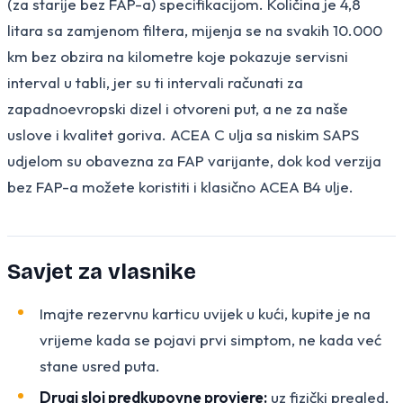
(za starije bez FAP-a) specifikacijom. Količina je 4,8
litara sa zamjenom filtera, mijenja se na svakih 10.000
km bez obzira na kilometre koje pokazuje servisni
interval u tabli, jer su ti intervali računati za
zapadnoevropski dizel i otvoreni put, a ne za naše
uslove i kvalitet goriva. ACEA C ulja sa niskim SAPS
udjelom su obavezna za FAP varijante, dok kod verzija
bez FAP-a možete koristiti i klasično ACEA B4 ulje.
Savjet za vlasnike
Imajte rezervnu karticu uvijek u kući, kupite je na
vrijeme kada se pojavi prvi simptom, ne kada već
stane usred puta.
Drugi sloj predkupovne provjere:
uz fizički pregled,