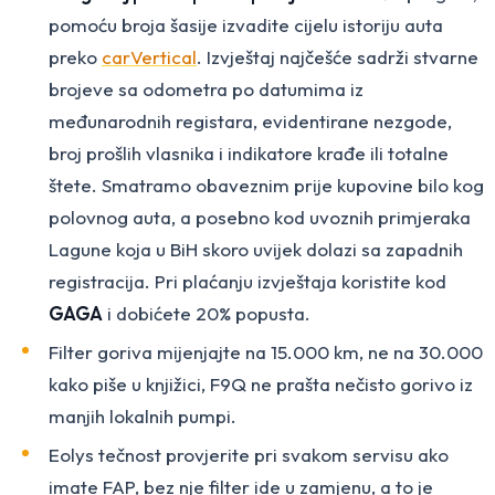
pomoću broja šasije izvadite cijelu istoriju auta
preko
carVertical
. Izvještaj najčešće sadrži stvarne
brojeve sa odometra po datumima iz
međunarodnih registara, evidentirane nezgode,
broj prošlih vlasnika i indikatore krađe ili totalne
štete. Smatramo obaveznim prije kupovine bilo kog
polovnog auta, a posebno kod uvoznih primjeraka
Lagune koja u BiH skoro uvijek dolazi sa zapadnih
registracija. Pri plaćanju izvještaja koristite kod
GAGA
i dobićete 20% popusta.
Filter goriva mijenjajte na 15.000 km, ne na 30.000
kako piše u knjižici, F9Q ne prašta nečisto gorivo iz
manjih lokalnih pumpi.
Eolys tečnost provjerite pri svakom servisu ako
imate FAP, bez nje filter ide u zamjenu, a to je