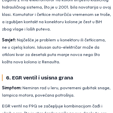
hidrauličnog sistema, što je u 2001. bila novotarija u ovoj
klasi. Komutator i četkice motorčića vremenom se troše,
a izgubljen kontakt na konektoru kolone je čest u BiH
zbog vlage i loših puteva.
Savjet:
Najčešće je problem u konektoru ili četkicama,
ne u cijeloj koloni. Iskusan auto-električar može da
otkloni kvar za desetak puta manje novca nego što
košta nova kolona iz Renaulta.
6. EGR ventil i usisna grana
Simptom:
Nemiran rad u leru, povremeni gubitak snage,
lampica motora, povećana potrošnja.
EGR ventil na F9Q se začepljuje kombinacijom čađi i