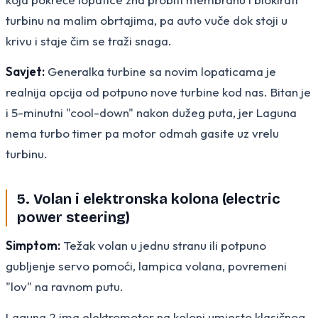
turbinu na malim obrtajima, pa auto vuče dok stoji u
krivu i staje čim se traži snaga.
Savjet:
Generalka turbine sa novim lopaticama je
realnija opcija od potpuno nove turbine kod nas. Bitan je
i 5-minutni "cool-down" nakon dužeg puta, jer Laguna
nema turbo timer pa motor odmah gasite uz vrelu
turbinu.
5. Volan i elektronska kolona (electric
power steering)
Simptom:
Težak volan u jednu stranu ili potpuno
gubljenje servo pomoći, lampica volana, povremeni
"lov" na ravnom putu.
Laguna 2 ima elektromotor na koloni umjesto klasičnog