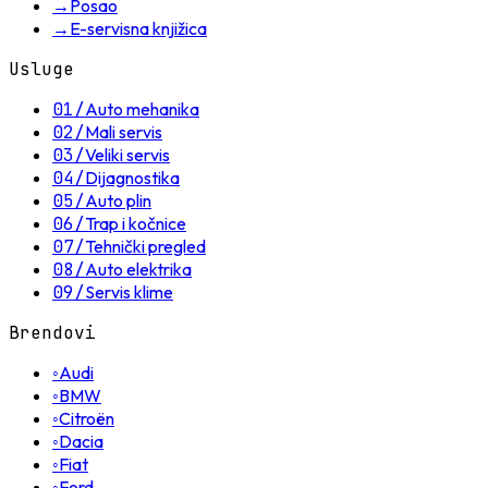
→
Posao
→
E-servisna knjižica
Usluge
01
/
Auto mehanika
02
/
Mali servis
03
/
Veliki servis
04
/
Dijagnostika
05
/
Auto plin
06
/
Trap i kočnice
07
/
Tehnički pregled
08
/
Auto elektrika
09
/
Servis klime
Brendovi
◦
Audi
◦
BMW
◦
Citroën
◦
Dacia
◦
Fiat
◦
Ford