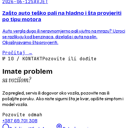
2026-06-12
SAVJET
Zašto auto teško pali na hladno i šta provjeriti
po tipu motora
Auto vergla dugo ili neravnomjerno pali ujutro na mrazu? Uzroci
se razlikuju kod benzinaca, dizelaša i auta na plin.
Objašnjavamo šta provjeriti.
Pročitaj
→
№
10
/
KONTAKT
Pozovite ili dođite
Imate problem
sa vozilom?
Za pregled, servis ili dogovor oko vozila, pozovite nas ili
pošaljite poruku. Ako niste sigurni šta je kvar, opišite simptom i
model vozila.
Pozovite odmah
+387 65 701 308