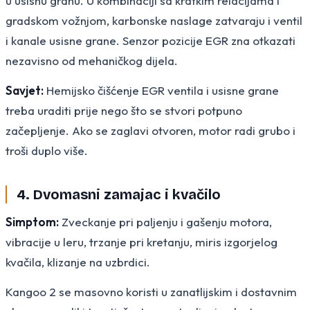
u usisnu granu. U kombinaciji sa kratkim relacijama i
gradskom vožnjom, karbonske naslage zatvaraju i ventil
i kanale usisne grane. Senzor pozicije EGR zna otkazati
nezavisno od mehaničkog dijela.
Savjet:
Hemijsko čišćenje EGR ventila i usisne grane
treba uraditi prije nego što se stvori potpuno
začepljenje. Ako se zaglavi otvoren, motor radi grubo i
troši duplo više.
4. Dvomasni zamajac i kvačilo
Simptom:
Zveckanje pri paljenju i gašenju motora,
vibracije u leru, trzanje pri kretanju, miris izgorjelog
kvačila, klizanje na uzbrdici.
Kangoo 2 se masovno koristi u zanatlijskim i dostavnim