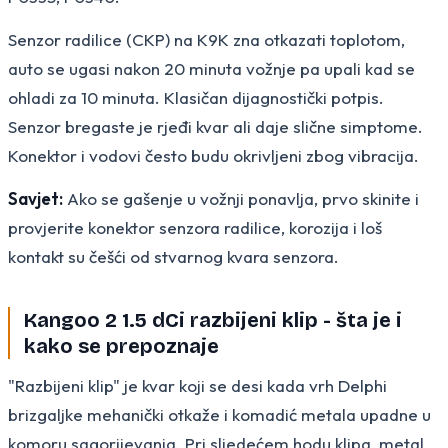
Senzor radilice (CKP) na K9K zna otkazati toplotom,
auto se ugasi nakon 20 minuta vožnje pa upali kad se
ohladi za 10 minuta. Klasičan dijagnostički potpis.
Senzor bregaste je rjeđi kvar ali daje slične simptome.
Konektor i vodovi često budu okrivljeni zbog vibracija.
Savjet:
Ako se gašenje u vožnji ponavlja, prvo skinite i
provjerite konektor senzora radilice, korozija i loš
kontakt su češći od stvarnog kvara senzora.
Kangoo 2 1.5 dCi razbijeni klip - šta je i
kako se prepoznaje
"Razbijeni klip" je kvar koji se desi kada vrh Delphi
brizgaljke mehanički otkaže i komadić metala upadne u
komoru sagorijevanja. Pri sljedećem hodu klipa, metal