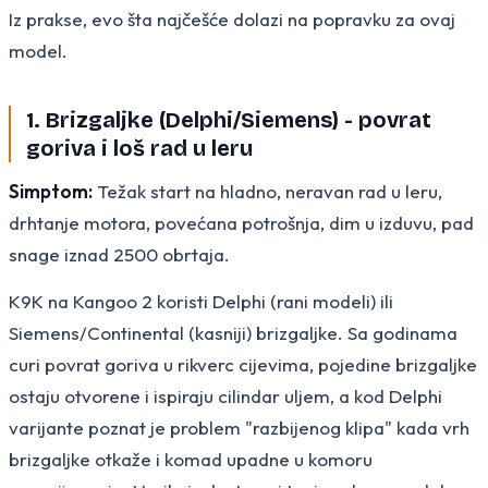
Iz prakse, evo šta najčešće dolazi na popravku za ovaj
model.
1. Brizgaljke (Delphi/Siemens) - povrat
goriva i loš rad u leru
Simptom:
Težak start na hladno, neravan rad u leru,
drhtanje motora, povećana potrošnja, dim u izduvu, pad
snage iznad 2500 obrtaja.
K9K na Kangoo 2 koristi Delphi (rani modeli) ili
Siemens/Continental (kasniji) brizgaljke. Sa godinama
curi povrat goriva u rikverc cijevima, pojedine brizgaljke
ostaju otvorene i ispiraju cilindar uljem, a kod Delphi
varijante poznat je problem "razbijenog klipa" kada vrh
brizgaljke otkaže i komad upadne u komoru