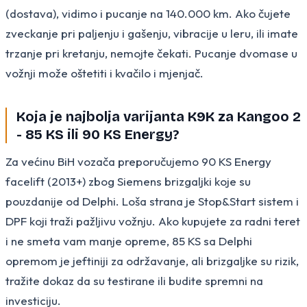
(dostava), vidimo i pucanje na 140.000 km. Ako čujete
zveckanje pri paljenju i gašenju, vibracije u leru, ili imate
trzanje pri kretanju, nemojte čekati. Pucanje dvomase u
vožnji može oštetiti i kvačilo i mjenjač.
Koja je najbolja varijanta K9K za Kangoo 2
- 85 KS ili 90 KS Energy?
Za većinu BiH vozača preporučujemo 90 KS Energy
facelift (2013+) zbog Siemens brizgaljki koje su
pouzdanije od Delphi. Loša strana je Stop&Start sistem i
DPF koji traži pažljivu vožnju. Ako kupujete za radni teret
i ne smeta vam manje opreme, 85 KS sa Delphi
opremom je jeftiniji za održavanje, ali brizgaljke su rizik,
tražite dokaz da su testirane ili budite spremni na
investiciju.