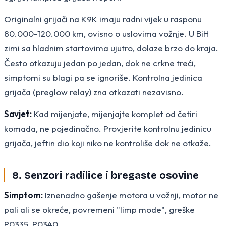
Originalni grijači na K9K imaju radni vijek u rasponu
80.000-120.000 km, ovisno o uslovima vožnje. U BiH
zimi sa hladnim startovima ujutro, dolaze brzo do kraja.
Često otkazuju jedan po jedan, dok ne crkne treći,
simptomi su blagi pa se ignoriše. Kontrolna jedinica
grijača (preglow relay) zna otkazati nezavisno.
Savjet:
Kad mijenjate, mijenjajte komplet od četiri
komada, ne pojedinačno. Provjerite kontrolnu jedinicu
grijača, jeftin dio koji niko ne kontroliše dok ne otkaže.
8. Senzori radilice i bregaste osovine
Simptom:
Iznenadno gašenje motora u vožnji, motor ne
pali ali se okreće, povremeni "limp mode", greške
P0335, P0340.