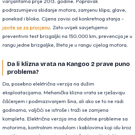
varijantama prije 2013. godine. Popravak
podrazumijeva skidanje motora, zamjenu klipa, glave,
ponekad i bloka. Cijena zavisi od konkretnog stanja -
javite se za procjenu
. Zato uvijek savjetujemo
preventivni test brizgaljki na 150.000 km, prevencija je u
rangu jedne brizgaljke, šteta je u rangu cijelog motora.
Da li klizna vrata na Kangoo 2 prave puno
problema?
Da, posebno električna verzija na dužim
eksploatacijama. Mehanička klizna vrata se rješavaju
čišćenjem i podmazivanjem šina, ali ako se to ne radi
godinama, valjčići se istroše i traži se zamjena
kompleta. Električna verzija ima dodatne probleme sa
motorima, kontrolnim modulom i kablovima koji idu kroz