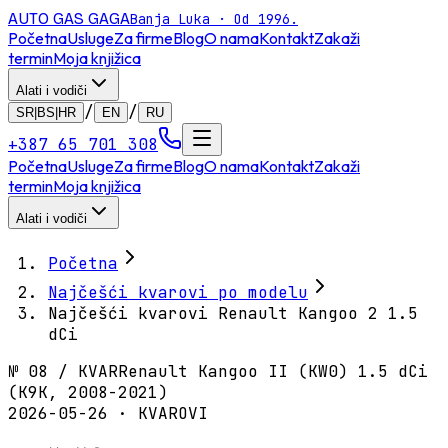
AUTO GAS
GAGA
Banja Luka · Od 1996.
Početna
Usluge
Za firme
Blog
O nama
Kontakt
Zakaži
termin
Moja knjižica
Alati i vodiči
/
/
SR|BS|HR
EN
RU
+387 65 701 308
Početna
Usluge
Za firme
Blog
O nama
Kontakt
Zakaži
termin
Moja knjižica
Alati i vodiči
Početna
Najčešći kvarovi po modelu
Najčešći kvarovi Renault Kangoo 2 1.5
dCi
№
08
/
KVAR
Renault Kangoo II (KW0) 1.5 dCi
(K9K, 2008-2021)
2026-05-26 · KVAROVI