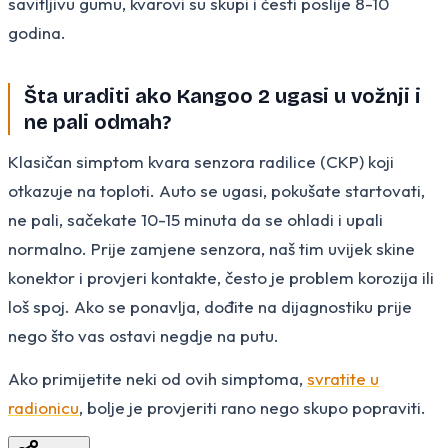
savitljivu gumu, kvarovi su skupi i česti poslije 8-10
godina.
Šta uraditi ako Kangoo 2 ugasi u vožnji i
ne pali odmah?
Klasičan simptom kvara senzora radilice (CKP) koji
otkazuje na toploti. Auto se ugasi, pokušate startovati,
ne pali, sačekate 10-15 minuta da se ohladi i upali
normalno. Prije zamjene senzora, naš tim uvijek skine
konektor i provjeri kontakte, često je problem korozija ili
loš spoj. Ako se ponavlja, dođite na dijagnostiku prije
nego što vas ostavi negdje na putu.
Ako primijetite neki od ovih simptoma,
svratite u
radionicu
, bolje je provjeriti rano nego skupo popraviti.