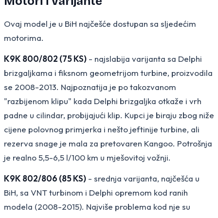
Motori i varijante
Ovaj model je u BiH najčešće dostupan sa sljedećim
motorima.
K9K 800/802 (75 KS)
- najslabija varijanta sa Delphi
brizgaljkama i fiksnom geometrijom turbine, proizvodila
se 2008-2013. Najpoznatija je po takozvanom
"razbijenom klipu" kada Delphi brizgaljka otkaže i vrh
padne u cilindar, probijajući klip. Kupci je biraju zbog niže
cijene polovnog primjerka i nešto jeftinije turbine, ali
rezerva snage je mala za pretovaren Kangoo. Potrošnja
je realno 5,5-6,5 l/100 km u mješovitoj vožnji.
K9K 802/806 (85 KS)
- srednja varijanta, najčešća u
BiH, sa VNT turbinom i Delphi opremom kod ranih
modela (2008-2015). Najviše problema kod nje su