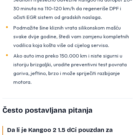
30 minuta na 110-120 km/h da regeneriše DPF i
očisti EGR sistem od gradskih naslaga.
Podmažite šine kliznih vrata silikonskom mašću
svake dvije godine, štedi vam zamjenu kompletnih
vodilica koja košta više od cijelog servisa.
Ako auto ima preko 150.000 km i niste sigurni u
istoriju brizgaljki, uradite preventivni test povrata
goriva, jeftino, brzo i može spriječiti razbijanje
motora.
Često postavljana pitanja
Da li je Kangoo 2 1.5 dCi pouzdan za