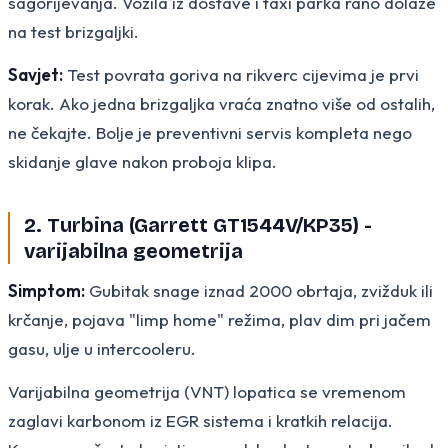
sagorijevanja. Vozila iz dostave i taxi parka rano dolaze
na test brizgaljki.
Savjet:
Test povrata goriva na rikverc cijevima je prvi
korak. Ako jedna brizgaljka vraća znatno više od ostalih,
ne čekajte. Bolje je preventivni servis kompleta nego
skidanje glave nakon proboja klipa.
2. Turbina (Garrett GT1544V/KP35) -
varijabilna geometrija
Simptom:
Gubitak snage iznad 2000 obrtaja, zvižduk ili
krčanje, pojava "limp home" režima, plav dim pri jačem
gasu, ulje u intercooleru.
Varijabilna geometrija (VNT) lopatica se vremenom
zaglavi karbonom iz EGR sistema i kratkih relacija.