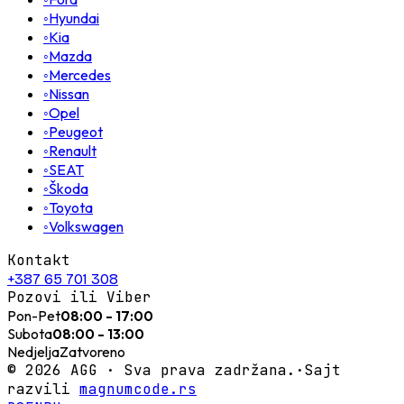
◦
Hyundai
◦
Kia
◦
Mazda
◦
Mercedes
◦
Nissan
◦
Opel
◦
Peugeot
◦
Renault
◦
SEAT
◦
Škoda
◦
Toyota
◦
Volkswagen
Kontakt
+387 65 701 308
Pozovi ili Viber
Pon-Pet
08:00 - 17:00
Subota
08:00 - 13:00
Nedjelja
Zatvoreno
©
2026
AGG ·
Sva prava zadržana.
·
Sajt
razvili
magnumcode.rs