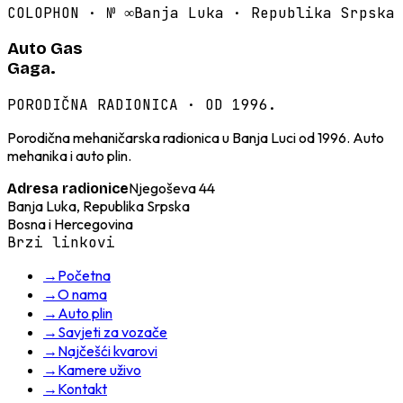
COLOPHON · №
∞
Banja Luka · Republika Srpska
Auto Gas
Gaga.
PORODIČNA RADIONICA · OD 1996.
Porodična mehaničarska radionica u Banja Luci od 1996. Auto
mehanika i auto plin.
Njegoševa 44
Adresa radionice
Banja Luka, Republika Srpska
Bosna i Hercegovina
Brzi linkovi
→
Početna
→
O nama
→
Auto plin
→
Savjeti za vozače
→
Najčešći kvarovi
→
Kamere uživo
→
Kontakt