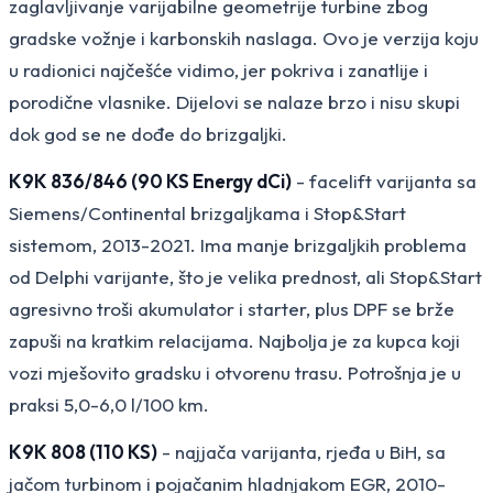
zaglavljivanje varijabilne geometrije turbine zbog
gradske vožnje i karbonskih naslaga. Ovo je verzija koju
u radionici najčešće vidimo, jer pokriva i zanatlije i
porodične vlasnike. Dijelovi se nalaze brzo i nisu skupi
dok god se ne dođe do brizgaljki.
K9K 836/846 (90 KS Energy dCi)
- facelift varijanta sa
Siemens/Continental brizgaljkama i Stop&Start
sistemom, 2013-2021. Ima manje brizgaljkih problema
od Delphi varijante, što je velika prednost, ali Stop&Start
agresivno troši akumulator i starter, plus DPF se brže
zapuši na kratkim relacijama. Najbolja je za kupca koji
vozi mješovito gradsku i otvorenu trasu. Potrošnja je u
praksi 5,0-6,0 l/100 km.
K9K 808 (110 KS)
- najjača varijanta, rjeđa u BiH, sa
jačom turbinom i pojačanim hladnjakom EGR, 2010-