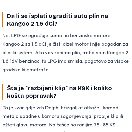
Da li se isplati ugraditi auto plin na
Kangoo 2 1.5 dCi?
Ne. LPG se ugrađuje samo na benzinske motore.
Kangoo 2 sa 1.5 dCi je čisti dizel motor i nije pogodan za
plinski sistem. Ako vas zanima plin, treba vam Kangoo 2
1.6 16V benzinac, tu LPG ima smisla, pogotovo za visoke
gradske kilometraže.
Šta je "razbijeni klip" na K9K i koliko
košta popravak?
To je kvar gdje vrh Delphi brizgaljke otkaže i komad
metala upadne u komoru sagorijevanja, probije klip ili
ošteti glavu motora. Najčešće na ranijim 75 i 85 KS