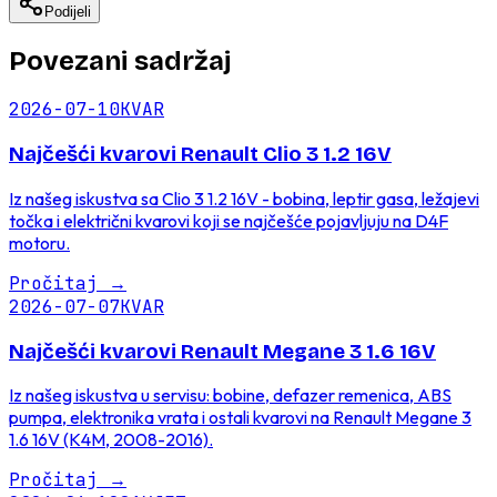
Podijeli
Povezani sadržaj
2026-07-10
KVAR
Najčešći kvarovi Renault Clio 3 1.2 16V
Iz našeg iskustva sa Clio 3 1.2 16V - bobina, leptir gasa, ležajevi
točka i električni kvarovi koji se najčešće pojavljuju na D4F
motoru.
Pročitaj
→
2026-07-07
KVAR
Najčešći kvarovi Renault Megane 3 1.6 16V
Iz našeg iskustva u servisu: bobine, defazer remenica, ABS
pumpa, elektronika vrata i ostali kvarovi na Renault Megane 3
1.6 16V (K4M, 2008-2016).
Pročitaj
→