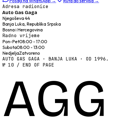
Pošalji na WhatsApp
→
Ruta do servisa
→
Adresa radionice
Auto Gas Gaga
Njegoševa 44
Banja Luka, Republika Srpska
Bosna i Hercegovina
Radno vrijeme
Pon-Pet
08:00 - 17:00
Subota
08:00 - 13:00
Nedjelja
Zatvoreno
AUTO GAS GAGA · BANJA LUKA · OD 1996.
№ 10 / END OF PAGE
AGG