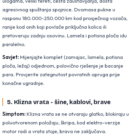
ulogama, veliki tereti, česta zaustavljanja, dosta
agresivnog spuštanja spojnice. Dvomasa pukne u
rasponu 180.000-250.000 km kod prosječnog vozača,
ranije kod onih koji povlače priključna kolica ili
pretovaruju zadnju osovinu. Lamela i potisna ploča idu
paralelno.
Savjet:
Mijenjajte komplet (zamajac, lamela, potisna
ploča, ležaj) odjednom, polovično rješenje je bacanje
para. Provjerite zategnutost povratnih opruga prije
konačne ugradnje.
5. Klizna vrata - šine, kablovi, brave
Simptom:
Klizna vrata se ne otvaraju glatko, blokiraju u
poluotvorenom položaju, škripa, kod elektro-verzije
motor radi a vrata stoje, brava ne zaključava.