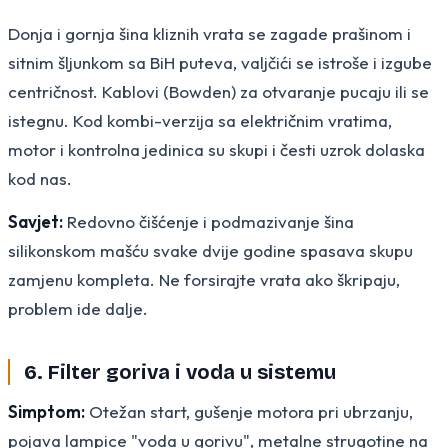
Donja i gornja šina kliznih vrata se zagade prašinom i
sitnim šljunkom sa BiH puteva, valjčići se istroše i izgube
centričnost. Kablovi (Bowden) za otvaranje pucaju ili se
istegnu. Kod kombi-verzija sa električnim vratima,
motor i kontrolna jedinica su skupi i česti uzrok dolaska
kod nas.
Savjet:
Redovno čišćenje i podmazivanje šina
silikonskom mašću svake dvije godine spasava skupu
zamjenu kompleta. Ne forsirajte vrata ako škripaju,
problem ide dalje.
6. Filter goriva i voda u sistemu
Simptom:
Otežan start, gušenje motora pri ubrzanju,
pojava lampice "voda u gorivu", metalne strugotine na