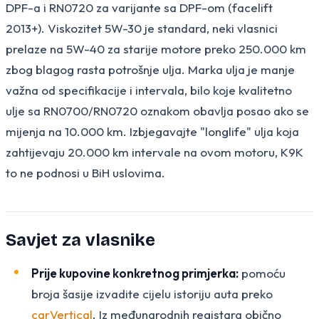
DPF-a i RN0720 za varijante sa DPF-om (facelift
2013+). Viskozitet 5W-30 je standard, neki vlasnici
prelaze na 5W-40 za starije motore preko 250.000 km
zbog blagog rasta potrošnje ulja. Marka ulja je manje
važna od specifikacije i intervala, bilo koje kvalitetno
ulje sa RN0700/RN0720 oznakom obavlja posao ako se
mijenja na 10.000 km. Izbjegavajte "longlife" ulja koja
zahtijevaju 20.000 km intervale na ovom motoru, K9K
to ne podnosi u BiH uslovima.
Savjet za vlasnike
Prije kupovine konkretnog primjerka:
pomoću
broja šasije izvadite cijelu istoriju auta preko
carVertical
. Iz međunarodnih registara obično