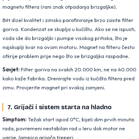
magnetu filtera (rani znak otpadanja brizgaljke).
BiH dizel kvalitet i zimsko parafiniranje brzo zasite filter
goriva. Kondenzat se skuplja u kućištu. Ako se ne ispusti,
voda ide do brizgaljki i pumpe visokog pritiska, što je
najskuplji kvar na ovom motoru. Magnet na filteru često
otkrije problem prije nego što se brizgaljka raspadne.
Savjet:
Filter goriva na svakih 20.000 km, ne na 40.000
kako kaže fabrika. Drenirajte vodu iz kućišta filtera pred
zimu. Provjerite magnet pri svakoj zamjeni.
7. Grijači i sistem starta na hladno
Simptom:
Težak start ispod 0°C, bijeli dim prvih minuta
rada, povremeni nestabilan rad u leru dok motor ne
ugrije, lampica grijača treperi.