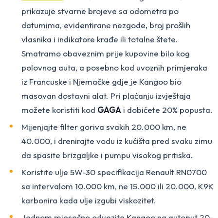
prikazuje stvarne brojeve sa odometra po
datumima, evidentirane nezgode, broj prošlih
vlasnika i indikatore krađe ili totalne štete.
Smatramo obaveznim prije kupovine bilo kog
polovnog auta, a posebno kod uvoznih primjeraka
iz Francuske i Njemačke gdje je Kangoo bio
masovan dostavni alat. Pri plaćanju izvještaja
možete koristiti kod
GAGA
i dobićete 20% popusta.
Mijenjajte filter goriva svakih 20.000 km, ne
40.000, i drenirajte vodu iz kućišta pred svaku zimu
da spasite brizgaljke i pumpu visokog pritiska.
Koristite ulje 5W-30 specifikacija Renault RN0700
sa intervalom 10.000 km, ne 15.000 ili 20.000, K9K
karbonira kada ulje izgubi viskozitet.
Jednom mjesečno odvezite Kangoo na autoput 20-