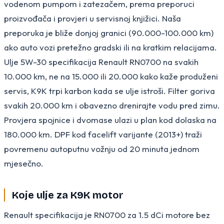
vodenom pumpom i zatezačem, prema preporuci
proizvođača i provjeri u servisnoj knjižici. Naša
preporuka je bliže donjoj granici (90.000-100.000 km)
ako auto vozi pretežno gradski ili na kratkim relacijama.
Ulje 5W-30 specifikacija Renault RN0700 na svakih
10.000 km, ne na 15.000 ili 20.000 kako kaže produženi
servis, K9K trpi karbon kada se ulje istroši. Filter goriva
svakih 20.000 km i obavezno drenirajte vodu pred zimu.
Provjera spojnice i dvomase ulazi u plan kod dolaska na
180.000 km. DPF kod facelift varijante (2013+) traži
povremenu autoputnu vožnju od 20 minuta jednom
mjesečno.
Koje ulje za K9K motor
Renault specifikacija je RN0700 za 1.5 dCi motore bez