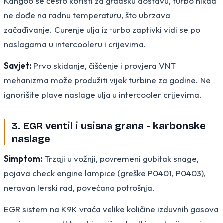
Kangoo se često koristi za gradsku dostavu, turbo nikad
ne dođe na radnu temperaturu, što ubrzava
začađivanje. Curenje ulja iz turbo zaptivki vidi se po
naslagama u intercooleru i crijevima.
Savjet:
Prvo skidanje, čišćenje i provjera VNT
mehanizma može produžiti vijek turbine za godine. Ne
ignorišite plave naslage ulja u intercooler crijevima.
3. EGR ventil i usisna grana - karbonske
naslage
Simptom:
Trzaji u vožnji, povremeni gubitak snage,
pojava check engine lampice (greške P0401, P0403),
neravan lerski rad, povećana potrošnja.
EGR sistem na K9K vraća velike količine izduvnih gasova