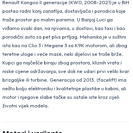
Renault Kangoo II generacije (KW0, 2008-2021) je u BiH
postao radni konj zanatlija, dostavljača i porodica koje
traže prostor po malim parama. U Banjoj Luci ga
viđamo svaki dan, na njivama, u dostavi, kao taxi i kao
porodični auto za pet plus prtljag. Mehanika je u suštini
ista kao na Clio 3 i Megane 3 sa K9K motorom, ali zbog
teretne uloge i veće mase, neki dijelovi se troše brže.
Kupci ga najčešće biraju zbog prostora, kliznih vrata i
niske cijene održavanja, sve dok ne udari prvi veliki kvar
brizgaljke ili turbine. Generacija od 2013. (facelift) ima
nešto bolju elektroniku i kvalitetnije plastike u kabini, ali
motor i njegove slabe tačke su ostale iste kroz cijeli
životni vijek modela.