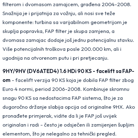
filterom i dvomasom zamajcem, građena 2004-2008.
Snažnija je i prijatnija za vožnju, ali nosi sve teže
komponente: turbina sa varijabilnom geometrijom je
skuplja popravka, FAP filter je skupa zamjena, a
dvomasa zamajac dodaje još jednu potencijalnu stavku.
Više potencijalnih troškova posle 200.000 km, ali i
ugodnija na otvorenom putu i pri pretjecanju.
9HY/9HV (DV6ATED4) 1.6 HDi 90 KS - facelift sa FAP-
om
- facelift verzija 90 KS koja je dobila FAP filter zbog
Euro 4 normi, period 2006-2008. Kombinuje skromnu
snagu 90 KS sa nedostacima FAP sistema, što je za
dugoročno držanje slabija opcija od originalne 9HX. Ako
pronađete primjerak, vidite da li je FAP još uvijek
originalan i radi - često je odsječen ili zamijenjen šupljim
elementom, što je nelegalno za tehnički pregled.