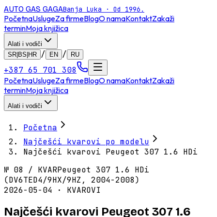
AUTO GAS
GAGA
Banja Luka · Od 1996.
Početna
Usluge
Za firme
Blog
O nama
Kontakt
Zakaži
termin
Moja knjižica
Alati i vodiči
/
/
SR|BS|HR
EN
RU
+387 65 701 308
Početna
Usluge
Za firme
Blog
O nama
Kontakt
Zakaži
termin
Moja knjižica
Alati i vodiči
Početna
Najčešći kvarovi po modelu
Najčešći kvarovi Peugeot 307 1.6 HDi
№
08
/
KVAR
Peugeot 307 1.6 HDi
(DV6TED4/9HX/9HZ, 2004-2008)
2026-05-04 · KVAROVI
Najčešći kvarovi Peugeot 307 1.6