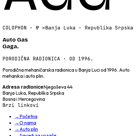
COLOPHON · №
∞
Banja Luka · Republika Srpska
Auto Gas
Gaga.
PORODIČNA RADIONICA · OD 1996.
Porodična mehaničarska radionica u Banja Luci od 1996. Auto
mehanika i auto plin.
Njegoševa 44
Adresa radionice
Banja Luka, Republika Srpska
Bosna i Hercegovina
Brzi linkovi
→
Početna
→
O nama
→
Auto plin
→
Savjeti za vozače