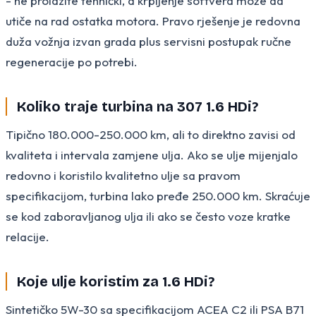
- ne prolazite tehnički, a krpljenje softvera može da
utiče na rad ostatka motora. Pravo rješenje je redovna
duža vožnja izvan grada plus servisni postupak ručne
regeneracije po potrebi.
Koliko traje turbina na 307 1.6 HDi?
Tipično 180.000-250.000 km, ali to direktno zavisi od
kvaliteta i intervala zamjene ulja. Ako se ulje mijenjalo
redovno i koristilo kvalitetno ulje sa pravom
specifikacijom, turbina lako pređe 250.000 km. Skraćuje
se kod zaboravljanog ulja ili ako se često voze kratke
relacije.
Koje ulje koristim za 1.6 HDi?
Sintetičko 5W-30 sa specifikacijom ACEA C2 ili PSA B71