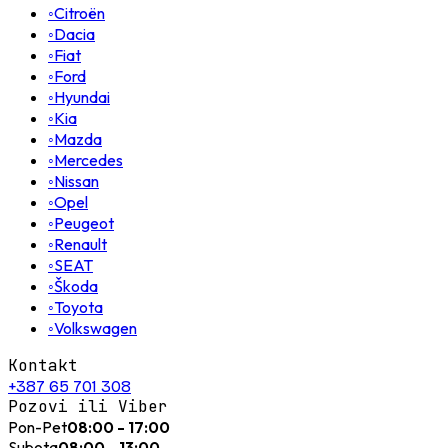
◦
Citroën
◦
Dacia
◦
Fiat
◦
Ford
◦
Hyundai
◦
Kia
◦
Mazda
◦
Mercedes
◦
Nissan
◦
Opel
◦
Peugeot
◦
Renault
◦
SEAT
◦
Škoda
◦
Toyota
◦
Volkswagen
Kontakt
+387 65 701 308
Pozovi ili Viber
Pon-Pet
08:00 - 17:00
Subota
08:00 - 13:00