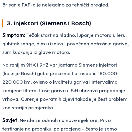
Brisanje FAP-a je nelegalno za tehnički pregled.
3. Injektori (Siemens i Bosch)
Simptom:
Težak start na hladno, lupanje motora u leru,
gubitak snage, dim u izduvu, povećana potrošnja goriva,
šum kuckanja iz glave motora.
Na ranijim 9HX i 9HZ varijantama Siemens injektori
(kasnije Bosch) gube preciznost u rasponu 180.000-
220.000 km, ovisno o kvalitetu goriva i intervalima
zamjene filtera. Loše gorivo u BiH ubrzava propadanje
vrhova. Curenje povratnih cijevi takođe je čest problem
kod starijih primjeraka.
Savjet:
Ne ide se odmah na nove injektore. Prvo
testiranje na probniku, pa procjena - često je samo