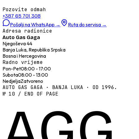
Pozovite odmah
+387 65 701 308
Pošalji na WhatsApp
→
Ruta do servisa
→
Adresa radionice
Auto Gas Gaga
Njegoševa 44
Banja Luka, Republika Srpska
Bosna i Hercegovina
Radno vrijeme
Pon-Pet
08:00 - 17:00
Subota
08:00 - 13:00
Nedjelja
Zatvoreno
AUTO GAS GAGA · BANJA LUKA · OD 1996.
№ 10 / END OF PAGE
AGG