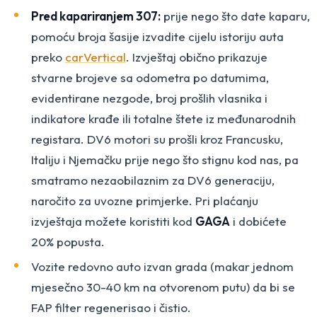
Pred kapariranjem 307:
prije nego što date kaparu,
pomoću broja šasije izvadite cijelu istoriju auta
preko
carVertical
. Izvještaj obično prikazuje
stvarne brojeve sa odometra po datumima,
evidentirane nezgode, broj prošlih vlasnika i
indikatore krađe ili totalne štete iz međunarodnih
registara. DV6 motori su prošli kroz Francusku,
Italiju i Njemačku prije nego što stignu kod nas, pa
smatramo nezaobilaznim za DV6 generaciju,
naročito za uvozne primjerke. Pri plaćanju
izvještaja možete koristiti kod
GAGA
i dobićete
20% popusta.
Vozite redovno auto izvan grada (makar jednom
mjesečno 30-40 km na otvorenom putu) da bi se
FAP filter regenerisao i čistio.