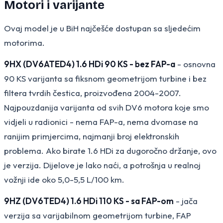
Motori i varijante
Ovaj model je u BiH najčešće dostupan sa sljedećim
motorima.
9HX (DV6ATED4) 1.6 HDi 90 KS - bez FAP-a
- osnovna
90 KS varijanta sa fiksnom geometrijom turbine i bez
filtera tvrdih čestica, proizvođena 2004-2007.
Najpouzdanija varijanta od svih DV6 motora koje smo
vidjeli u radionici - nema FAP-a, nema dvomase na
ranijim primjercima, najmanji broj elektronskih
problema. Ako birate 1.6 HDi za dugoročno držanje, ovo
je verzija. Dijelove je lako naći, a potrošnja u realnoj
vožnji ide oko 5,0-5,5 L/100 km.
9HZ (DV6TED4) 1.6 HDi 110 KS - sa FAP-om
- jača
verzija sa varijabilnom geometrijom turbine, FAP