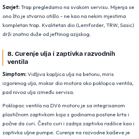
Savjet:
Trap pregledamo na svakom servisu. Mijenja se
ono što je stvarno otišlo - ne kao na nekim mjestima
kompletan trap. Kvalitetan dio (Lemforder, TRW, Sasic)
drži znatno duže od jeftinog azijskog.
8. Curenje ulja i zaptivka razvodnih
ventila
Simptom:
Vidljiva kapljica ulja na betonu, miris
izgorenog ulja, mokar dio motora oko poklopca ventila,
pad nivoa ulja između servisa.
Poklopac ventila na DV6 motoru je sa integrisanom
plastičnom zaptivkom koja s godinama postane krta i
počne da curi. Često curi i zadnja zaptivka radilice kao i
zaptivka uljne pumpe. Curenje na razvodne kaiševe je