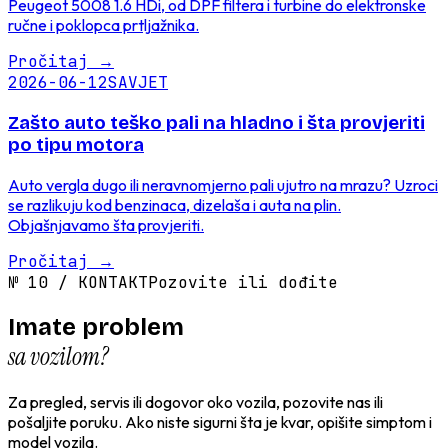
Peugeot 5008 1.6 HDi, od DPF filtera i turbine do elektronske
ručne i poklopca prtljažnika.
Pročitaj
→
2026-06-12
SAVJET
Zašto auto teško pali na hladno i šta provjeriti
po tipu motora
Auto vergla dugo ili neravnomjerno pali ujutro na mrazu? Uzroci
se razlikuju kod benzinaca, dizelaša i auta na plin.
Objašnjavamo šta provjeriti.
Pročitaj
→
№
10
/
KONTAKT
Pozovite ili dođite
Imate problem
sa vozilom?
Za pregled, servis ili dogovor oko vozila, pozovite nas ili
pošaljite poruku. Ako niste sigurni šta je kvar, opišite simptom i
model vozila.