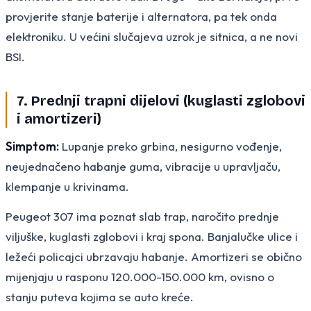
provjerite stanje baterije i alternatora, pa tek onda
elektroniku. U većini slučajeva uzrok je sitnica, a ne novi
BSI.
7. Prednji trapni dijelovi (kuglasti zglobovi
i amortizeri)
Simptom:
Lupanje preko grbina, nesigurno vođenje,
neujednačeno habanje guma, vibracije u upravljaču,
klempanje u krivinama.
Peugeot 307 ima poznat slab trap, naročito prednje
viljuške, kuglasti zglobovi i kraj spona. Banjalučke ulice i
ležeći policajci ubrzavaju habanje. Amortizeri se obično
mijenjaju u rasponu 120.000-150.000 km, ovisno o
stanju puteva kojima se auto kreće.