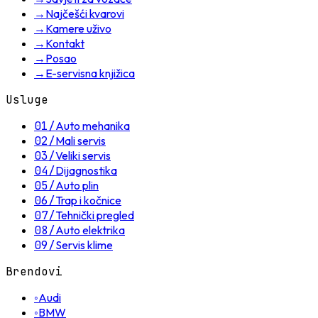
→
Najčešći kvarovi
→
Kamere uživo
→
Kontakt
→
Posao
→
E-servisna knjižica
Usluge
01
/
Auto mehanika
02
/
Mali servis
03
/
Veliki servis
04
/
Dijagnostika
05
/
Auto plin
06
/
Trap i kočnice
07
/
Tehnički pregled
08
/
Auto elektrika
09
/
Servis klime
Brendovi
◦
Audi
◦
BMW