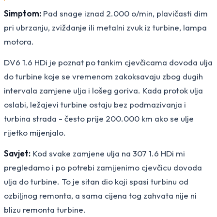
Simptom:
Pad snage iznad 2.000 o/min, plavičasti dim
pri ubrzanju, zviždanje ili metalni zvuk iz turbine, lampa
motora.
DV6 1.6 HDi je poznat po tankim cjevčicama dovoda ulja
do turbine koje se vremenom zakoksavaju zbog dugih
intervala zamjene ulja i lošeg goriva. Kada protok ulja
oslabi, ležajevi turbine ostaju bez podmazivanja i
turbina strada - često prije 200.000 km ako se ulje
rijetko mijenjalo.
Savjet:
Kod svake zamjene ulja na 307 1.6 HDi mi
pregledamo i po potrebi zamijenimo cjevčicu dovoda
ulja do turbine. To je sitan dio koji spasi turbinu od
ozbiljnog remonta, a sama cijena tog zahvata nije ni
blizu remonta turbine.