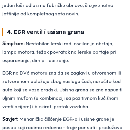
jedan loš i odlazi na fabričku obnovu, što je znatno
jeftinije od kompletnog seta novih.
4. EGR ventil i usisna grana
Simptom:
Nestabilan lerski rad, oscilacije obrtaja,
lampa motora, težak povratak na lerske obrtaje pri
usporavanju, dim pri ubrzanju.
EGR na DV6 motoru zna da se zaglavi u otvorenom ili
zatvorenom položaju zbog naslaga čađi, naročito kod
auta koji se voze gradski. Usisna grana se zna napuniti
uljnim mufom (u kombinaciji sa pozitivnom kućišnom
ventilacijom) i blokirati protok vazduha.
Savjet:
Mehaničko čišćenje EGR-a i usisne grane je
posao koji radimo redovno - traje par sati i produžava