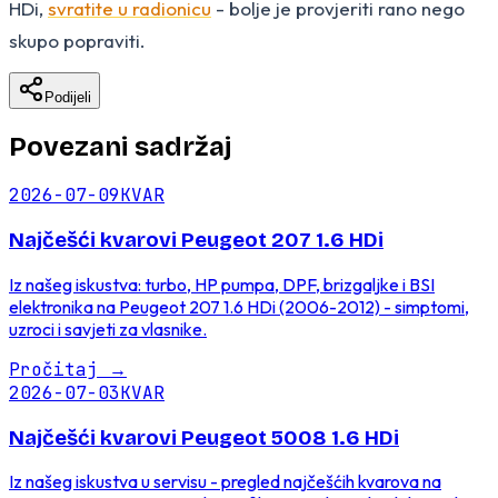
HDi,
svratite u radionicu
- bolje je provjeriti rano nego
skupo popraviti.
Podijeli
Povezani sadržaj
2026-07-09
KVAR
Najčešći kvarovi Peugeot 207 1.6 HDi
Iz našeg iskustva: turbo, HP pumpa, DPF, brizgaljke i BSI
elektronika na Peugeot 207 1.6 HDi (2006-2012) - simptomi,
uzroci i savjeti za vlasnike.
Pročitaj
→
2026-07-03
KVAR
Najčešći kvarovi Peugeot 5008 1.6 HDi
Iz našeg iskustva u servisu - pregled najčešćih kvarova na