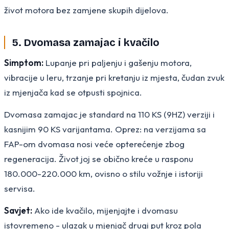
život motora bez zamjene skupih dijelova.
5. Dvomasa zamajac i kvačilo
Simptom:
Lupanje pri paljenju i gašenju motora,
vibracije u leru, trzanje pri kretanju iz mjesta, čudan zvuk
iz mjenjača kad se otpusti spojnica.
Dvomasa zamajac je standard na 110 KS (9HZ) verziji i
kasnijim 90 KS varijantama. Oprez: na verzijama sa
FAP-om dvomasa nosi veće opterećenje zbog
regeneracija. Život joj se obično kreće u rasponu
180.000-220.000 km, ovisno o stilu vožnje i istoriji
servisa.
Savjet:
Ako ide kvačilo, mijenjajte i dvomasu
istovremeno - ulazak u mjenjač drugi put kroz pola