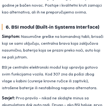
godine je bačen novac. Postoje i kvalitetni kruti zamajci
kao alternativa, ali ih ne preporučujemo svima.
6. BSI modul (Built-in Systems Interface)
Simptom:
Nasumične greške na komandnoj tabli, brisači
koji se sami uključuju, centralna brava koja zaključava
nasumično, baterija koja se prazni preko noći, auto koji
ne pali jutrom.
BSI je centralni elektronski modul koji upravlja gotovo
svim funkcijama vozila. Kod 307 zna da pošizi zbog
vlage u kabini (curenje krovne ručice ili zaptivki),
istrošene baterije ili nestabilnog napona alternatora.
Savjet:
Prvo pravilo - nikad ne skidajte minus sa
akumulatora dok auto radi. Drugo - ako BSI haluje, prvo