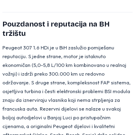
Pouzdanost i reputacija na BH
tržištu
Peugeot 307 1.6 HDi je u BiH zaslužio pomiješanu
reputaciju. S jedne strane, motor je istaknuto
ekonomičan (5,0-5,8 L/100 km kombinovano u realnoj
vožnji) i izdrži preko 300.000 km uz redovno
održavanje. S druge strane, kompleksnost FAP sistema,
osjetljiva turbina i česti elektronski problemi BSI modula
znaju da iznerviraju vlasnika koji nema strpljenja za
francuska auta. Rezervni dijelovi se nalaze u svakoj
boljoj autodjelovi u Banjoj Luci po pristupačnim
cijenama, a originalni Peugeot dijelovi i kvalitetni
aftermarket (Valeo, Sachs, Bosch, Sasic) drže solidno.