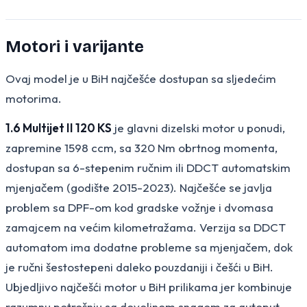
Motori i varijante
Ovaj model je u BiH najčešće dostupan sa sljedećim
motorima.
1.6 Multijet II 120 KS
je glavni dizelski motor u ponudi,
zapremine 1598 ccm, sa 320 Nm obrtnog momenta,
dostupan sa 6-stepenim ručnim ili DDCT automatskim
mjenjačem (godište 2015-2023). Najčešće se javlja
problem sa DPF-om kod gradske vožnje i dvomasa
zamajcem na većim kilometražama. Verzija sa DDCT
automatom ima dodatne probleme sa mjenjačem, dok
je ručni šestostepeni daleko pouzdaniji i češći u BiH.
Ubjedljivo najčešći motor u BiH prilikama jer kombinuje
razumnu potrošnju sa dovoljnom snagom za autoput.