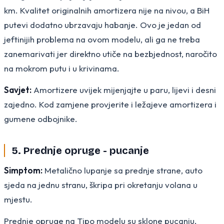
km. Kvalitet originalnih amortizera nije na nivou, a BiH
putevi dodatno ubrzavaju habanje. Ovo je jedan od
jeftinijih problema na ovom modelu, ali ga ne treba
zanemarivati jer direktno utiče na bezbjednost, naročito
na mokrom putu i u krivinama.
Savjet:
Amortizere uvijek mijenjajte u paru, lijevi i desni
zajedno. Kod zamjene provjerite i ležajeve amortizera i
gumene odbojnike.
5. Prednje opruge - pucanje
Simptom:
Metalično lupanje sa prednje strane, auto
sjeda na jednu stranu, škripa pri okretanju volana u
mjestu.
Prednje opruge na Tipo modelu su sklone pucanju,