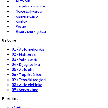
→
Auto plin
→
Savjeti za vozače
→
Najčešći kvarovi
→
Kamere uživo
→
Kontakt
→
Posao
→
E-servisna knjižica
Usluge
01
/
Auto mehanika
02
/
Mali servis
03
/
Veliki servis
04
/
Dijagnostika
05
/
Auto plin
06
/
Trap i kočnice
07
/
Tehnički pregled
08
/
Auto elektrika
09
/
Servis klime
Brendovi
◦
Audi