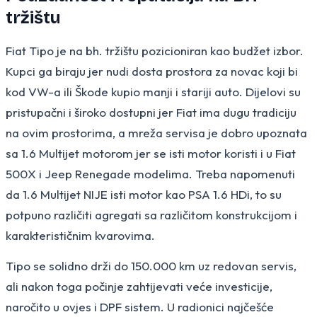
tržištu
Fiat Tipo je na bh. tržištu pozicioniran kao budžet izbor.
Kupci ga biraju jer nudi dosta prostora za novac koji bi
kod VW-a ili Škode kupio manji i stariji auto. Dijelovi su
pristupačni i široko dostupni jer Fiat ima dugu tradiciju
na ovim prostorima, a mreža servisa je dobro upoznata
sa 1.6 Multijet motorom jer se isti motor koristi i u Fiat
500X i Jeep Renegade modelima. Treba napomenuti
da 1.6 Multijet NIJE isti motor kao PSA 1.6 HDi, to su
potpuno različiti agregati sa različitom konstrukcijom i
karakterističnim kvarovima.
Tipo se solidno drži do 150.000 km uz redovan servis,
ali nakon toga počinje zahtijevati veće investicije,
naročito u ovjes i DPF sistem. U radionici najčešće