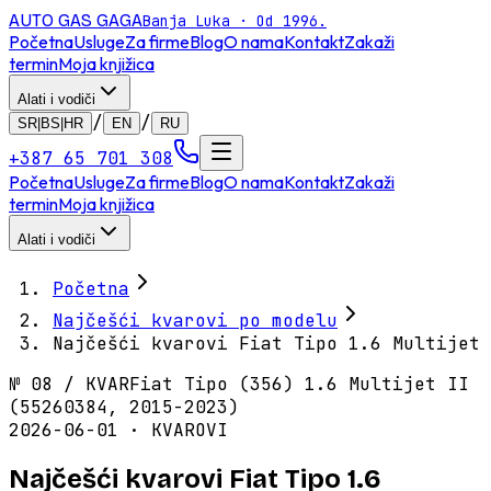
AUTO GAS
GAGA
Banja Luka · Od 1996.
Početna
Usluge
Za firme
Blog
O nama
Kontakt
Zakaži
termin
Moja knjižica
Alati i vodiči
/
/
SR|BS|HR
EN
RU
+387 65 701 308
Početna
Usluge
Za firme
Blog
O nama
Kontakt
Zakaži
termin
Moja knjižica
Alati i vodiči
Početna
Najčešći kvarovi po modelu
Najčešći kvarovi Fiat Tipo 1.6 Multijet
№
08
/
KVAR
Fiat Tipo (356) 1.6 Multijet II
(55260384, 2015-2023)
2026-06-01 · KVAROVI
Najčešći kvarovi Fiat Tipo 1.6