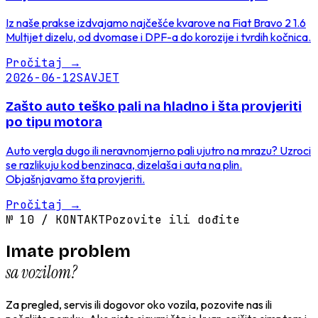
Iz naše prakse izdvajamo najčešće kvarove na Fiat Bravo 2 1.6
Multijet dizelu, od dvomase i DPF-a do korozije i tvrdih kočnica.
Pročitaj
→
2026-06-12
SAVJET
Zašto auto teško pali na hladno i šta provjeriti
po tipu motora
Auto vergla dugo ili neravnomjerno pali ujutro na mrazu? Uzroci
se razlikuju kod benzinaca, dizelaša i auta na plin.
Objašnjavamo šta provjeriti.
Pročitaj
→
№
10
/
KONTAKT
Pozovite ili dođite
Imate problem
sa vozilom?
Za pregled, servis ili dogovor oko vozila, pozovite nas ili