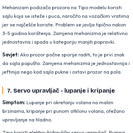
Mehanizam podizača prozora na Tipo modelu koristi
sajlu koja se isteže i puca, naročito na vozačkim vratima
jer se najčešće koriste. Problem se javlja tipično nakon
3-5 godina korištenja. Zamjena mehanizma je relativno
jednostavna i spada u kategoriju manjih popravki.
Savjet:
Ako prozor počne sporije raditi, to je prvi znak
da sajla popušta. Zamjena mehanizma je jednostavnija i
jeftinija nego kad sajla pukne i ostavi prozor na pola.
7. Servo upravljač - lupanje i kripanje
Simptom:
Lupanje pri okretanju volana na malim
brzinama, kripanje pri punom otklonu volana, otežano
upravljanje na hladno.
Tipo koristi elektro-hidraulični servo upravljač. Pumpa