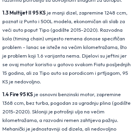
1.3 Multijet II 95 KS
je manji dizel, zapremine 1248 ccm,
poznat iz Punto i 500L modela, ekonomičan ali slab za
veći auto poput Tipo (godište 2015-2020). Razvodna
kola (timing chain) umjesto remena donose specifičan
problem - lanac se isteže na većim kilometražama, što
je problem koji 1.6 varijanta nema. Dijelovi su jeftini jer
se ovaj motor koristio u gotovo svakom Fiatu posljednjih
15 godina, ali za Tipo auto sa porodicom i prtljagom, 95
KS je nedovoljno.
1.4 Fire 95 KS
je osnovni benzinski motor, zapremine
1368 ccm, bez turba, pogodan za ugradnju plina (godište
2015-2020). Skloniji je potrošnji ulja na većim
kilometražama, a razvodni remen zahtijeva pažnju.
Mehanički je jednostavniji od dizela, ali nedovoljno