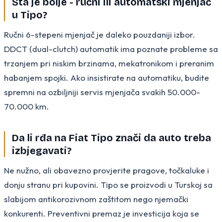
Šta je bolje - ručni ili automatski mjenjač
u Tipo?
Ručni 6-stepeni mjenjač je daleko pouzdaniji izbor.
DDCT (dual-clutch) automatik ima poznate probleme sa
trzanjem pri niskim brzinama, mekatronikom i preranim
habanjem spojki. Ako insistirate na automatiku, budite
spremni na ozbiljniji servis mjenjača svakih 50.000-
70.000 km.
Da li rđa na Fiat Tipo znači da auto treba
izbjegavati?
Ne nužno, ali obavezno provjerite pragove, točkaluke i
donju stranu pri kupovini. Tipo se proizvodi u Turskoj sa
slabijom antikorozivnom zaštitom nego njemački
konkurenti. Preventivni premaz je investicija koja se