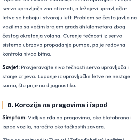
servo upravljača zna otkazati, a ležajevi upravljačke
letve se habaju i stvaraju luft. Problem se često javlja na
vozilima sa većim brojem gradskih kilometara zbog
čestog okretanja volana. Curenje tečnosti iz servo
sistema ubrzava propadanje pumpe, pa je redovna
kontrola nivoa bitna.
Savjet:
Provjeravajte nivo tečnosti servo upravljača i
stanje crijeva. Lupanje iz upravljačke letve ne nestaje
samo, što prije na dijagnostiku.
8. Korozija na pragovima i ispod
Simptom:
Vidljiva rđa na pragovima, oko blatobrana i
ispod vozila, naročito oko tačkastih zavara.
Tipo se proizvodi u Turskoj (Tofas fabrika) i zaštitni