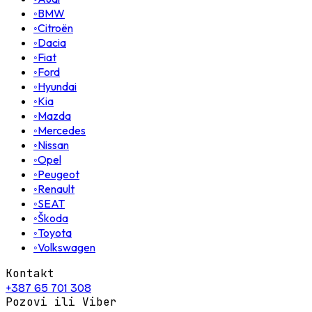
◦
BMW
◦
Citroën
◦
Dacia
◦
Fiat
◦
Ford
◦
Hyundai
◦
Kia
◦
Mazda
◦
Mercedes
◦
Nissan
◦
Opel
◦
Peugeot
◦
Renault
◦
SEAT
◦
Škoda
◦
Toyota
◦
Volkswagen
Kontakt
+387 65 701 308
Pozovi ili Viber