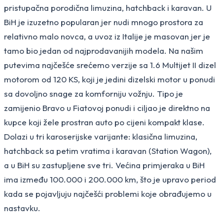
pristupačna porodična limuzina, hatchback i karavan. U
BiH je izuzetno popularan jer nudi mnogo prostora za
relativno malo novca, a uvoz iz Italije je masovan jer je
tamo bio jedan od najprodavanijih modela. Na našim
putevima najčešće srećemo verzije sa 1.6 Multijet II dizel
motorom od 120 KS, koji je jedini dizelski motor u ponudi
sa dovoljno snage za komforniju vožnju. Tipo je
zamijenio Bravo u Fiatovoj ponudi i ciljao je direktno na
kupce koji žele prostran auto po cijeni kompakt klase.
Dolazi u tri karoserijske varijante: klasična limuzina,
hatchback sa petim vratima i karavan (Station Wagon),
a u BiH su zastupljene sve tri. Većina primjeraka u BiH
ima između 100.000 i 200.000 km, što je upravo period
kada se pojavljuju najčešći problemi koje obrađujemo u
nastavku.