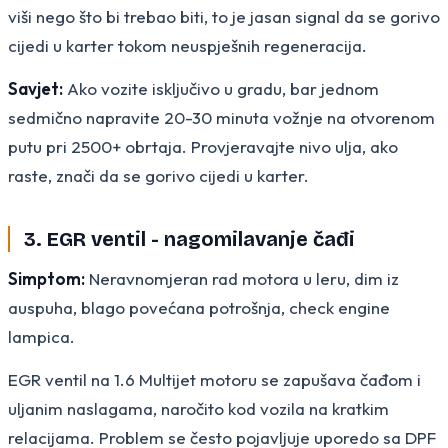
viši nego što bi trebao biti, to je jasan signal da se gorivo
cijedi u karter tokom neuspješnih regeneracija.
Savjet:
Ako vozite isključivo u gradu, bar jednom
sedmično napravite 20-30 minuta vožnje na otvorenom
putu pri 2500+ obrtaja. Provjeravajte nivo ulja, ako
raste, znači da se gorivo cijedi u karter.
3. EGR ventil - nagomilavanje čađi
Simptom:
Neravnomjeran rad motora u leru, dim iz
auspuha, blago povećana potrošnja, check engine
lampica.
EGR ventil na 1.6 Multijet motoru se zapušava čađom i
uljanim naslagama, naročito kod vozila na kratkim
relacijama. Problem se često pojavljuje uporedo sa DPF