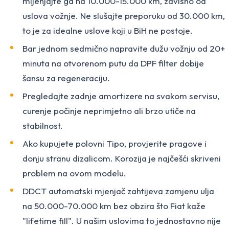
mijenjajte ga na 10.000-15.000 km, zavisno od
uslova vožnje. Ne slušajte preporuku od 30.000 km,
to je za idealne uslove koji u BiH ne postoje.
Bar jednom sedmično napravite dužu vožnju od 20+
minuta na otvorenom putu da DPF filter dobije
šansu za regeneraciju.
Pregledajte zadnje amortizere na svakom servisu,
curenje počinje neprimjetno ali brzo utiče na
stabilnost.
Ako kupujete polovni Tipo, provjerite pragove i
donju stranu dizalicom. Korozija je najčešći skriveni
problem na ovom modelu.
DDCT automatski mjenjač zahtijeva zamjenu ulja
na 50.000-70.000 km bez obzira što Fiat kaže
"lifetime fill". U našim uslovima to jednostavno nije