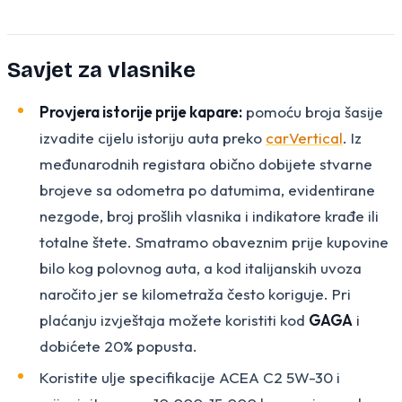
Savjet za vlasnike
Provjera istorije prije kapare:
pomoću broja šasije
izvadite cijelu istoriju auta preko
carVertical
. Iz
međunarodnih registara obično dobijete stvarne
brojeve sa odometra po datumima, evidentirane
nezgode, broj prošlih vlasnika i indikatore krađe ili
totalne štete. Smatramo obaveznim prije kupovine
bilo kog polovnog auta, a kod italijanskih uvoza
naročito jer se kilometraža često koriguje. Pri
plaćanju izvještaja možete koristiti kod
GAGA
i
dobićete 20% popusta.
Koristite ulje specifikacije ACEA C2 5W-30 i