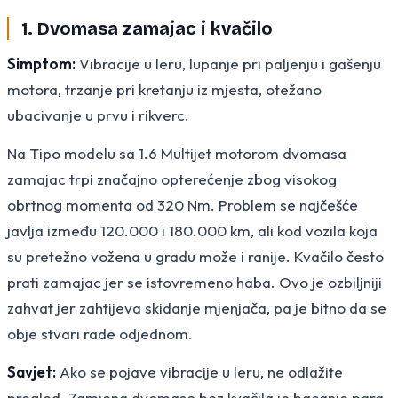
1. Dvomasa zamajac i kvačilo
Simptom:
Vibracije u leru, lupanje pri paljenju i gašenju
motora, trzanje pri kretanju iz mjesta, otežano
ubacivanje u prvu i rikverc.
Na Tipo modelu sa 1.6 Multijet motorom dvomasa
zamajac trpi značajno opterećenje zbog visokog
obrtnog momenta od 320 Nm. Problem se najčešće
javlja između 120.000 i 180.000 km, ali kod vozila koja
su pretežno vožena u gradu može i ranije. Kvačilo često
prati zamajac jer se istovremeno haba. Ovo je ozbiljniji
zahvat jer zahtijeva skidanje mjenjača, pa je bitno da se
obje stvari rade odjednom.
Savjet:
Ako se pojave vibracije u leru, ne odlažite
pregled. Zamjena dvomase bez kvačila je bacanje para