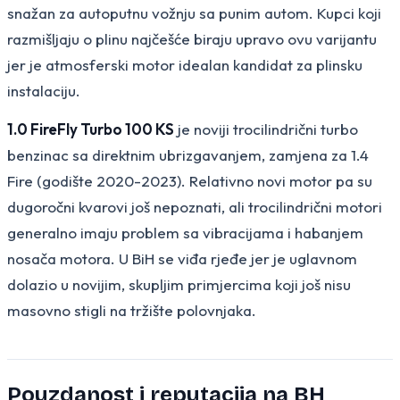
snažan za autoputnu vožnju sa punim autom. Kupci koji
razmišljaju o plinu najčešće biraju upravo ovu varijantu
jer je atmosferski motor idealan kandidat za plinsku
instalaciju.
1.0 FireFly Turbo 100 KS
je noviji trocilindrični turbo
benzinac sa direktnim ubrizgavanjem, zamjena za 1.4
Fire (godište 2020-2023). Relativno novi motor pa su
dugoročni kvarovi još nepoznati, ali trocilindrični motori
generalno imaju problem sa vibracijama i habanjem
nosača motora. U BiH se viđa rjeđe jer je uglavnom
dolazio u novijim, skupljim primjercima koji još nisu
masovno stigli na tržište polovnjaka.
Pouzdanost i reputacija na BH