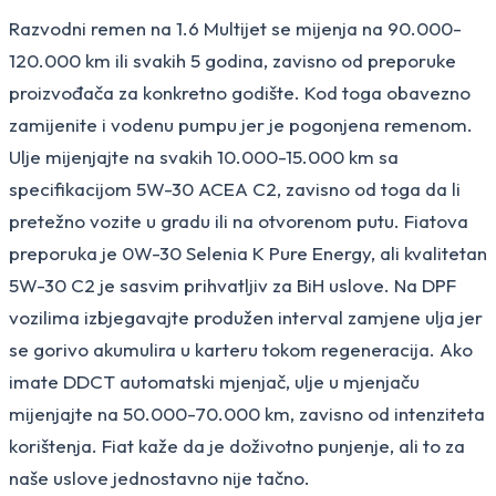
Razvodni remen na 1.6 Multijet se mijenja na 90.000-
120.000 km ili svakih 5 godina, zavisno od preporuke
proizvođača za konkretno godište. Kod toga obavezno
zamijenite i vodenu pumpu jer je pogonjena remenom.
Ulje mijenjajte na svakih 10.000-15.000 km sa
specifikacijom 5W-30 ACEA C2, zavisno od toga da li
pretežno vozite u gradu ili na otvorenom putu. Fiatova
preporuka je 0W-30 Selenia K Pure Energy, ali kvalitetan
5W-30 C2 je sasvim prihvatljiv za BiH uslove. Na DPF
vozilima izbjegavajte produžen interval zamjene ulja jer
se gorivo akumulira u karteru tokom regeneracija. Ako
imate DDCT automatski mjenjač, ulje u mjenjaču
mijenjajte na 50.000-70.000 km, zavisno od intenziteta
korištenja. Fiat kaže da je doživotno punjenje, ali to za
naše uslove jednostavno nije tačno.