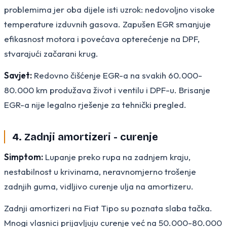
problemima jer oba dijele isti uzrok: nedovoljno visoke
temperature izduvnih gasova. Zapušen EGR smanjuje
efikasnost motora i povećava opterećenje na DPF,
stvarajući začarani krug.
Savjet:
Redovno čišćenje EGR-a na svakih 60.000-
80.000 km produžava život i ventilu i DPF-u. Brisanje
EGR-a nije legalno rješenje za tehnički pregled.
4. Zadnji amortizeri - curenje
Simptom:
Lupanje preko rupa na zadnjem kraju,
nestabilnost u krivinama, neravnomjerno trošenje
zadnjih guma, vidljivo curenje ulja na amortizeru.
Zadnji amortizeri na Fiat Tipo su poznata slaba tačka.
Mnogi vlasnici prijavljuju curenje već na 50.000-80.000