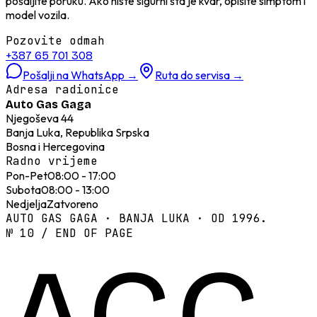
pošaljite poruku. Ako niste sigurni šta je kvar, opišite simptom i
model vozila.
Pozovite odmah
+387 65 701 308
Pošalji na WhatsApp
→
Ruta do servisa
→
Adresa radionice
Auto Gas Gaga
Njegoševa 44
Banja Luka, Republika Srpska
Bosna i Hercegovina
Radno vrijeme
Pon-Pet
08:00 - 17:00
Subota
08:00 - 13:00
Nedjelja
Zatvoreno
AUTO GAS GAGA · BANJA LUKA · OD 1996.
№ 10 / END OF PAGE
AGG