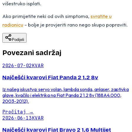
višestruko isplati.
Ako primijetite neki od ovih simptoma,
svratite u
radionicu
- bolje je provjeriti rano nego skupo popraviti.
Podijeli
Povezani sadržaj
2026-07-02
KVAR
Najčešći kvarovi Fiat Panda 2 1.2 8v
Iz našeg iskustva: servo volan, lambda sonda, anlaser, zaptivka
glave, kvačilo i elektrika na Fiat Panda 2 1.2 8v (188A4.000,
2003-2012).
Pročitaj
→
2026-06-13
KVAR
Najčešći kvarovi Fiat Bravo 2 1.6 Multijet