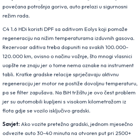
povećana potrošnja goriva, auto prelazi u sigurnosni
režim rada.
C4 1.6 HDi koristi DPF sa aditivom Eolys koji pomaže
regeneraciju na nižim temperaturama izduvnih gasova.
Rezervoar aditiva treba dopuniti na svakih 100.000-
120.000 km, ovisno o načinu vožnje, što mnogi vlasnici
uopšte ne znaju jer o tome nema oznake na instrument
tabli. Kratke gradske relacije sprječavaju aktivnu
regeneraciju jer motor ne postiže dovoljnu temperaturu,
pa se filter zapušava. Na BiH tržištu je ovo čest problem
jer su automobili kupljeni s visokom kilometražom iz
flota gdje se vozilo isključivo gradski.
Savjet:
Ako vozite pretežno gradski, jednom mjesečno
odvezite auto 30-40 minuta na otvoren put pri 2500+