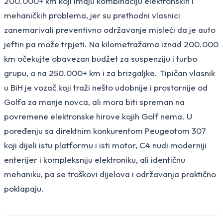
200.000+ km koji imaju kombinaciju elektronskih i
mehaničkih problema, jer su prethodni vlasnici
zanemarivali preventivno održavanje misleći da je auto
jeftin pa može trpjeti. Na kilometražama iznad 200.000
km očekujte obavezan budžet za suspenziju i turbo
grupu, a na 250.000+ km i za brizgaljke. Tipičan vlasnik
u BiH je vozač koji traži nešto udobnije i prostornije od
Golfa za manje novca, ali mora biti spreman na
povremene elektronske hirove kojih Golf nema. U
poređenju sa direktnim konkurentom Peugeotom 307
koji dijeli istu platformu i isti motor, C4 nudi moderniji
enterijer i kompleksniju elektroniku, ali identičnu
mehaniku, pa se troškovi dijelova i održavanja praktično
poklapaju.