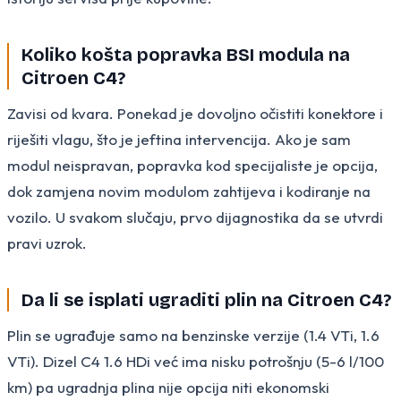
Koliko košta popravka BSI modula na
Citroen C4?
Zavisi od kvara. Ponekad je dovoljno očistiti konektore i
riješiti vlagu, što je jeftina intervencija. Ako je sam
modul neispravan, popravka kod specijaliste je opcija,
dok zamjena novim modulom zahtijeva i kodiranje na
vozilo. U svakom slučaju, prvo dijagnostika da se utvrdi
pravi uzrok.
Da li se isplati ugraditi plin na Citroen C4?
Plin se ugrađuje samo na benzinske verzije (1.4 VTi, 1.6
VTi). Dizel C4 1.6 HDi već ima nisku potrošnju (5-6 l/100
km) pa ugradnja plina nije opcija niti ekonomski