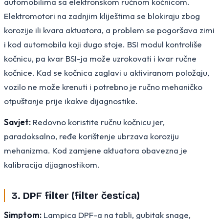
automobilima sa elektronskom ručnom kočnicom.
Elektromotori na zadnjim kliještima se blokiraju zbog
korozije ili kvara aktuatora, a problem se pogoršava zimi
i kod automobila koji dugo stoje. BSI modul kontroliše
kočnicu, pa kvar BSI-ja može uzrokovati i kvar ručne
kočnice. Kad se kočnica zaglavi u aktiviranom položaju,
vozilo ne može krenuti i potrebno je ručno mehaničko
otpuštanje prije ikakve dijagnostike.
Savjet:
Redovno koristite ručnu kočnicu jer,
paradoksalno, ređe korištenje ubrzava koroziju
mehanizma. Kod zamjene aktuatora obavezna je
kalibracija dijagnostikom.
3. DPF filter (filter čestica)
Simptom:
Lampica DPF-a na tabli, gubitak snage,