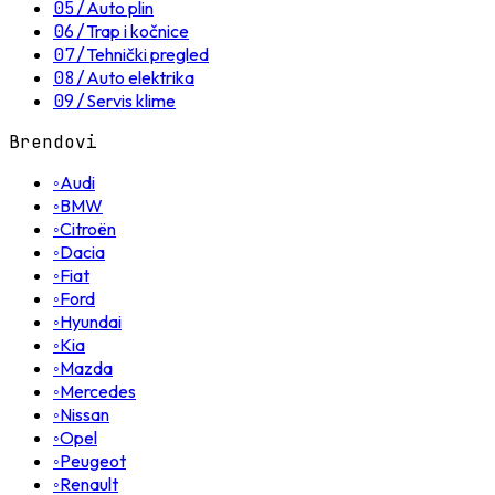
05
/
Auto plin
06
/
Trap i kočnice
07
/
Tehnički pregled
08
/
Auto elektrika
09
/
Servis klime
Brendovi
◦
Audi
◦
BMW
◦
Citroën
◦
Dacia
◦
Fiat
◦
Ford
◦
Hyundai
◦
Kia
◦
Mazda
◦
Mercedes
◦
Nissan
◦
Opel
◦
Peugeot
◦
Renault