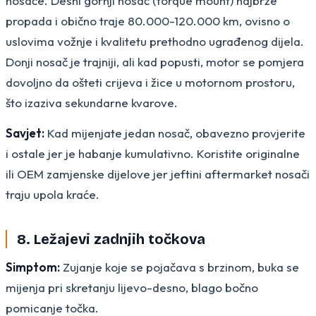
nosače. Desni gornji nosač (torque mount) najbrže
propada i obično traje 80.000-120.000 km, ovisno o
uslovima vožnje i kvalitetu prethodno ugrađenog dijela.
Donji nosač je trajniji, ali kad popusti, motor se pomjera
dovoljno da ošteti crijeva i žice u motornom prostoru,
što izaziva sekundarne kvarove.
Savjet:
Kad mijenjate jedan nosač, obavezno provjerite
i ostale jer je habanje kumulativno. Koristite originalne
ili OEM zamjenske dijelove jer jeftini aftermarket nosači
traju upola kraće.
8. Ležajevi zadnjih točkova
Simptom:
Zujanje koje se pojačava s brzinom, buka se
mijenja pri skretanju lijevo-desno, blago bočno
pomicanje točka.