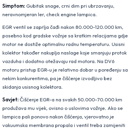
Simptom:
Gubitak snage, crni dim pri ubrzavanju,
neravnomjeran ler, check engine lampica.
EGR ventil se zaprlja čađi nakon 80.000-120.000 km,
posebno kod gradske vožnje sa kratkim relacijama gdje
motor ne dostiže optimalnu radnu temperaturu. Usisni
kolektor također nakuplja naslage koje smanjuju protok
vazduha i dodatno otežavaju rad motora. Na DV6
motoru pristup EGR-u je relativno dobar u poređenju sa
nekim konkurentima, pa je čišćenje izvodljivo bez
skidanja usisnog kolektora.
Savjet:
Čišćenje EGR-a na svakih 50.000-70.000 km
produžava mu vijek, ovisno o uslovima vožnje. Ako se
lampica pali ponovo nakon čišćenja, vjerovatno je
vakuumska membrana propala i ventil treba zamijeniti