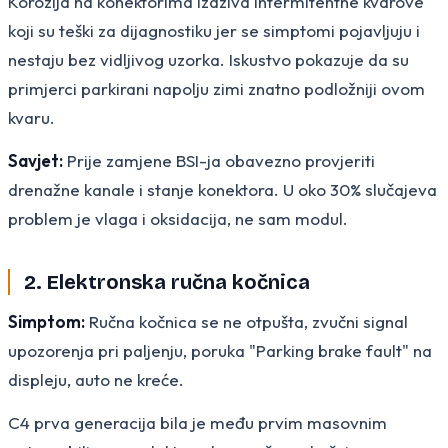
Korozija na konektorima izaziva intermitentne kvarove
koji su teški za dijagnostiku jer se simptomi pojavljuju i
nestaju bez vidljivog uzorka. Iskustvo pokazuje da su
primjerci parkirani napolju zimi znatno podložniji ovom
kvaru.
Savjet:
Prije zamjene BSI-ja obavezno provjeriti
drenažne kanale i stanje konektora. U oko 30% slučajeva
problem je vlaga i oksidacija, ne sam modul.
2. Elektronska ručna kočnica
Simptom:
Ručna kočnica se ne otpušta, zvučni signal
upozorenja pri paljenju, poruka "Parking brake fault" na
displeju, auto ne kreće.
C4 prva generacija bila je među prvim masovnim