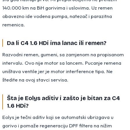
140.000 km na BiH gorivima i uslovima. Uz remen
obavezno ide vodena pumpa, natezač i parazitna
remenica.
Da li C4 1.6 HDi ima lanac ili remen?
Razvodni remen, gumeni, sa zamjenom na propisanom
intervalu. Ovo nije motor sa lancem. Pucanje remena
uništava ventile jer je motor interference tipa. Ne
štedite na ovoj stavci servisa.
Šta je Eolys aditiv i zašto je bitan za C4
1.6 HDi?
Eolys je tečni aditiv koji se automatski ubrizgava u
gorivo i pomaže regeneraciju DPF filtera na nižim