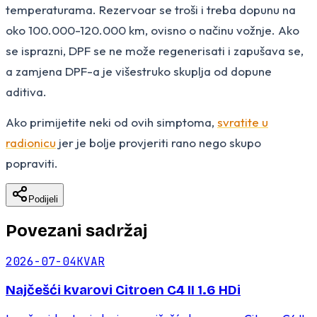
temperaturama. Rezervoar se troši i treba dopunu na
oko 100.000-120.000 km, ovisno o načinu vožnje. Ako
se isprazni, DPF se ne može regenerisati i zapušava se,
a zamjena DPF-a je višestruko skuplja od dopune
aditiva.
Ako primijetite neki od ovih simptoma,
svratite u
radionicu
jer je bolje provjeriti rano nego skupo
popraviti.
Podijeli
Povezani sadržaj
2026-07-04
KVAR
Najčešći kvarovi Citroen C4 II 1.6 HDi