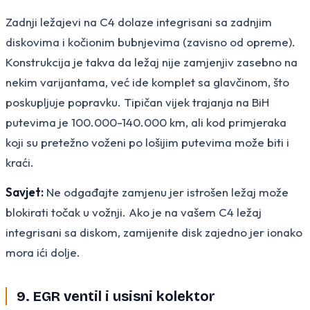
Zadnji ležajevi na C4 dolaze integrisani sa zadnjim
diskovima i kočionim bubnjevima (zavisno od opreme).
Konstrukcija je takva da ležaj nije zamjenjiv zasebno na
nekim varijantama, već ide komplet sa glavčinom, što
poskupljuje popravku. Tipičan vijek trajanja na BiH
putevima je 100.000-140.000 km, ali kod primjeraka
koji su pretežno voženi po lošijim putevima može biti i
kraći.
Savjet:
Ne odgađajte zamjenu jer istrošen ležaj može
blokirati točak u vožnji. Ako je na vašem C4 ležaj
integrisani sa diskom, zamijenite disk zajedno jer ionako
mora ići dolje.
9. EGR ventil i usisni kolektor