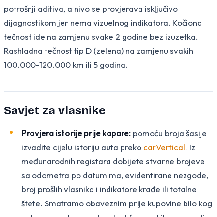
potrošnji aditiva, a nivo se provjerava isključivo
dijagnostikom jer nema vizuelnog indikatora. Kočiona
tečnost ide na zamjenu svake 2 godine bez izuzetka.
Rashladna tečnost tip D (zelena) na zamjenu svakih
100.000-120.000 km ili 5 godina.
Savjet za vlasnike
Provjera istorije prije kapare:
pomoću broja šasije
izvadite cijelu istoriju auta preko
carVertical
. Iz
međunarodnih registara dobijete stvarne brojeve
sa odometra po datumima, evidentirane nezgode,
broj prošlih vlasnika i indikatore krađe ili totalne
štete. Smatramo obaveznim prije kupovine bilo kog