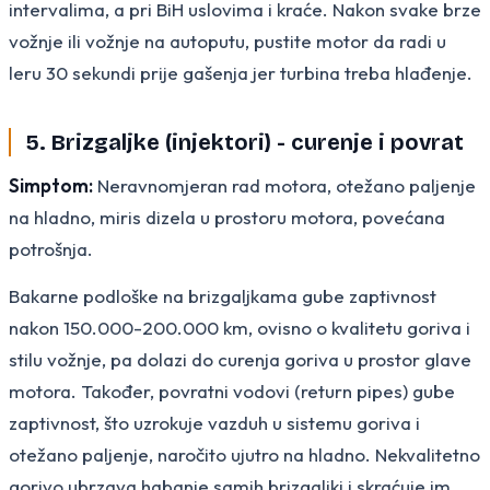
intervalima, a pri BiH uslovima i kraće. Nakon svake brze
vožnje ili vožnje na autoputu, pustite motor da radi u
leru 30 sekundi prije gašenja jer turbina treba hlađenje.
5. Brizgaljke (injektori) - curenje i povrat
Simptom:
Neravnomjeran rad motora, otežano paljenje
na hladno, miris dizela u prostoru motora, povećana
potrošnja.
Bakarne podloške na brizgaljkama gube zaptivnost
nakon 150.000-200.000 km, ovisno o kvalitetu goriva i
stilu vožnje, pa dolazi do curenja goriva u prostor glave
motora. Također, povratni vodovi (return pipes) gube
zaptivnost, što uzrokuje vazduh u sistemu goriva i
otežano paljenje, naročito ujutro na hladno. Nekvalitetno
gorivo ubrzava habanje samih brizgaljki i skraćuje im