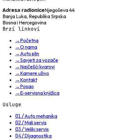
Njegoševa 44
Adresa radionice
Banja Luka, Republika Srpska
Bosna i Hercegovina
Brzi linkovi
→
Početna
→
O nama
→
Auto plin
→
Savjeti za vozače
→
Najčešći kvarovi
→
Kamere uživo
→
Kontakt
→
Posao
→
E-servisna knjižica
Usluge
01
/
Auto mehanika
02
/
Mali servis
03
/
Veliki servis
04
/
Dijagnostika