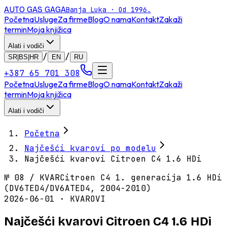
AUTO GAS
GAGA
Banja Luka · Od 1996.
Početna
Usluge
Za firme
Blog
O nama
Kontakt
Zakaži
termin
Moja knjižica
Alati i vodiči
/
/
SR|BS|HR
EN
RU
+387 65 701 308
Početna
Usluge
Za firme
Blog
O nama
Kontakt
Zakaži
termin
Moja knjižica
Alati i vodiči
Početna
Najčešći kvarovi po modelu
Najčešći kvarovi Citroen C4 1.6 HDi
№
08
/
KVAR
Citroen C4 1. generacija 1.6 HDi
(DV6TED4/DV6ATED4, 2004-2010)
2026-06-01 · KVAROVI
Najčešći kvarovi Citroen C4 1.6 HDi