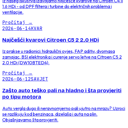
Iz našeg iskustva izdvajamo najčešće kvarove na Citroen C4 II
1.6 HDi - od DPF filtera i turbine do električnih problema i
ventilacije.
Pročitaj
→
2026-06-14
KVAR
Najčešći kvarovi Citroen C5 2 2.0 HDi
Iz prakse u radionici: hidraulični ovjes, FAP aditiv, dvomasa
zamajac, BSI elektronika i curenje servo letve na Citroen C5 2
2.0 HDi (DW10BTED4).
Pročitaj
→
2026-06-12
SAVJET
Zašto auto teško pali na hladno i šta provjeriti
po tipu motora
Auto vergla dugo ili neravnomjerno pali ujutro na mrazu? Uzroci
se razlikuju kod benzinaca, dizelaša i auta na plin.
Objašnjavamo šta provjeriti.