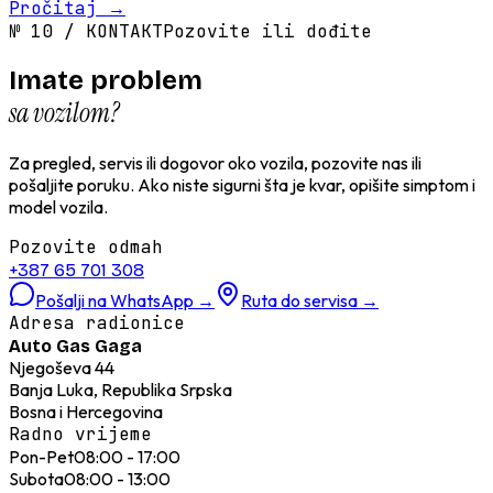
Pročitaj
→
№
10
/
KONTAKT
Pozovite ili dođite
Imate problem
sa vozilom?
Za pregled, servis ili dogovor oko vozila, pozovite nas ili
pošaljite poruku. Ako niste sigurni šta je kvar, opišite simptom i
model vozila.
Pozovite odmah
+387 65 701 308
Pošalji na WhatsApp
→
Ruta do servisa
→
Adresa radionice
Auto Gas Gaga
Njegoševa 44
Banja Luka, Republika Srpska
Bosna i Hercegovina
Radno vrijeme
Pon-Pet
08:00 - 17:00
Subota
08:00 - 13:00