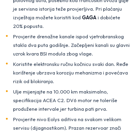
polovnog auta, posebno kod francuskih uvoza gdje
je servisna istorija teže provjerljiva. Pri plaćanju
izvještaja možete koristiti kod
GAGA
i dobićete
20% popusta.
Provjerite drenažne kanale ispod vjetrobranskog
stakla dva puta godišnje. Začepljeni kanali su glavni
uzrok kvara BSI modula zbog vlage.
Koristite elektronsku ručnu kočnicu svaki dan. Ređe
korištenje ubrzava koroziju mehanizma i povećava
rizik od blokiranja.
Ulje mijenjajte na 10.000 km maksimalno,
specifikacija ACEA C2. DV6 motor ne toleriše
produžene intervale jer turbina pati prva.
Provjerite nivo Eolys aditiva na svakom velikom
servisu (dijagnostikom). Prazan rezervoar znači