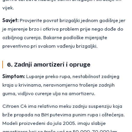
vijek.
Savjet:
Provjerite povrat brizgaljki jednom godišnje jer
je mjerenje brzo i otkriva problem prije nego dođe do
ozbiljnog curenja. Bakarne podloške mijenjajte
preventivno pri svakom vađenju brizgaljki.
6. Zadnji amortizeri i opruge
Simptom:
Lupanje preko rupa, nestabilnost zadnjeg
kraja u krivinama, neravnomjerno trošenje zadnjih
guma, vidljivo curenje ulja na amortizeru.
Citroen C4 ima relativno meku zadnju suspenziju koja
brže propada na BiH putevima punim rupa i oštećenja.
Modeli proizvedeni do jula 2005. imaju slabije
amortizere koji se troše već na 50.000-70.000 km,