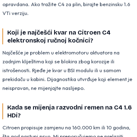
opravdana. Ako tražite C4 za plin, birajte benzinsku 1.6
VTi verziju.
Koji je najčešći kvar na Citroen C4
elektronskoj ručnoj kočnici?
Najčešće je problem u elektromotoru aktuatora na
zadnjim kliještima koji se blokira zbog korozije ili
istrošenosti. Rjeđe je kvar u BSI modulu ili u samom
prekidaču u kabini. Dijagnostika utvrđuje koji element je
neispravan, ne mijenjajte naslijepo.
Kada se mijenja razvodni remen na C4 1.6
HDi?
Citroen propisuje zamjenu na 160.000 km ili 10 godina,
šta god nastupi prvo. Mi preporučujemo ne prelaziti