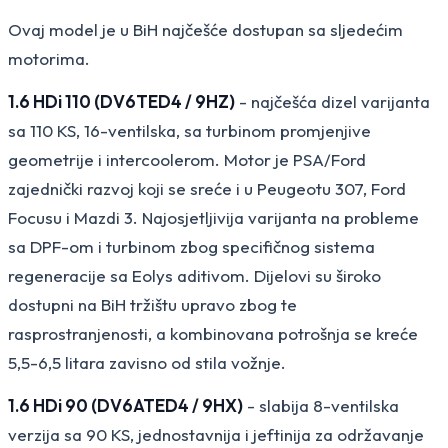
Ovaj model je u BiH najčešće dostupan sa sljedećim
motorima.
1.6 HDi 110 (DV6TED4 / 9HZ)
- najčešća dizel varijanta
sa 110 KS, 16-ventilska, sa turbinom promjenjive
geometrije i intercoolerom. Motor je PSA/Ford
zajednički razvoj koji se sreće i u Peugeotu 307, Ford
Focusu i Mazdi 3. Najosjetljivija varijanta na probleme
sa DPF-om i turbinom zbog specifičnog sistema
regeneracije sa Eolys aditivom. Dijelovi su široko
dostupni na BiH tržištu upravo zbog te
rasprostranjenosti, a kombinovana potrošnja se kreće
5,5-6,5 litara zavisno od stila vožnje.
1.6 HDi 90 (DV6ATED4 / 9HX)
- slabija 8-ventilska
verzija sa 90 KS, jednostavnija i jeftinija za održavanje