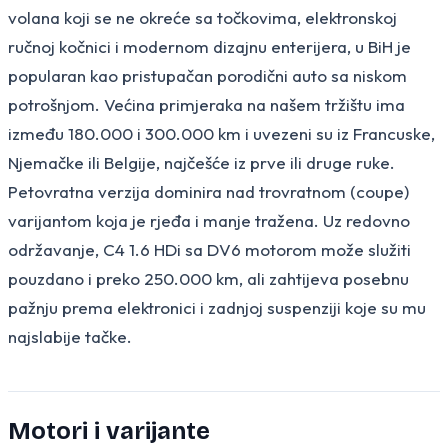
volana koji se ne okreće sa točkovima, elektronskoj
ručnoj kočnici i modernom dizajnu enterijera, u BiH je
popularan kao pristupačan porodični auto sa niskom
potrošnjom. Većina primjeraka na našem tržištu ima
između 180.000 i 300.000 km i uvezeni su iz Francuske,
Njemačke ili Belgije, najčešće iz prve ili druge ruke.
Petovratna verzija dominira nad trovratnom (coupe)
varijantom koja je rjeđa i manje tražena. Uz redovno
održavanje, C4 1.6 HDi sa DV6 motorom može služiti
pouzdano i preko 250.000 km, ali zahtijeva posebnu
pažnju prema elektronici i zadnjoj suspenziji koje su mu
najslabije tačke.
Motori i varijante