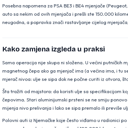
Posebna napomena za PSA BE3 i BE4 mjenjače (Peugeot, Ci
auto sa nekim od ovih mjenjača i prešli ste 150.000 kilom
neugodna, a popravka znači rastavljanje cijelog mjenjača,
Kako zamjena izgleda u praksi
Sama operacija nije skupa ni složena. U većini putničkih m
magnetnog čepa ako ga mjenjač ima (a većina ima, i tu se 
mjerač nivoa: ulje se sipa dok ne počne curiti iz otvora, št
Šta tražiti od majstora: da koristi ulje sa specifikacijom k
čepovima. Stari aluminijumski prsteni se ne smiju ponovo k
mijenja nivo prelivanja i lako se sipa premalo ili previše ul
Polovni auti iz Njemačke koje često viđamo u radionici po