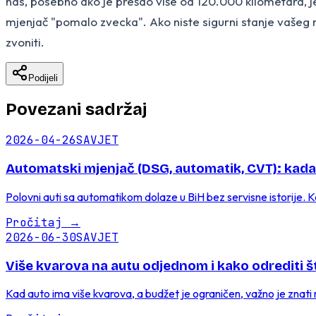
nas, posebno ako je prešao više od 120.000 kilometara, je 
mjenjač "pomalo zvecka". Ako niste sigurni stanje vašeg
zvoniti.
Podijeli
Povezani sadržaj
2026-04-26
SAVJET
Automatski mjenjač (DSG, automatik, CVT): kada r
Polovni auti sa automatikom dolaze u BiH bez servisne istorije. K
Pročitaj
→
2026-06-30
SAVJET
Više kvarova na autu odjednom i kako odrediti š
Kad auto ima više kvarova, a budžet je ograničen, važno je znat