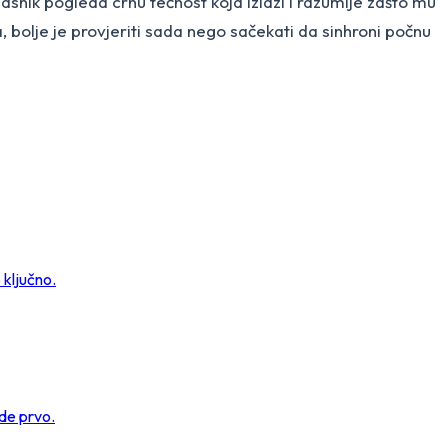
asnik pogleda crnu tečnost koja izlazi i razumije zašto mu
, bolje je provjeriti sada nego sačekati da sinhroni počnu
 ključno.
de prvo.