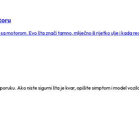
toru
sa motorom. Evo šta znači tamno, mliječno ili rijetko ulje i kada re
e poruku. Ako niste sigurni šta je kvar, opišite simptom i model vozil