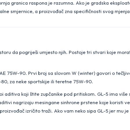
ja granica raspona je razumna. Ako je gradska eksploatacij
ralne smjernice, a proizvođač zna specifičnosti svog mjenja
toru da pogriješi umjesto njih. Postoje tri stvari koje morate
75W-90. Prvi broj sa slovom W (winter) govori o tečljivo
80, za neke sportskije ili teretne 75W-90.
i aditiva koji štite zupčanike pod pritiskom. GL-5 ima više
aditivi nagrizaju mesingane sinhrone prstene koje koristi već
roizvođač izričito traži. Ako vam neko sipa GL-5 jer mu je "