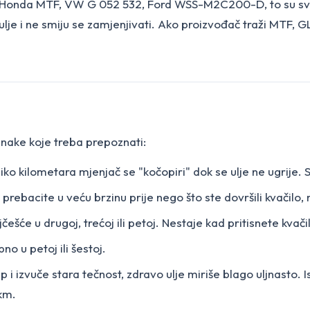
onda MTF, VW G 052 532, Ford WSS-M2C200-D, to su sve M
ulje i ne smiju se zamjenjivati. Ako proizvođač traži MTF, G
znake koje treba prepoznati:
iko kilometara mjenjač se "kočopiri" dok se ulje ne ugrije. S
i prebacite u veću brzinu prije nego što ste dovršili kvači
češće u drugoj, trećoj ili petoj. Nestaje kad pritisnete kvačilo
no u petoj ili šestoj.
 i izvuče stara tečnost, zdravo ulje miriše blago uljnasto. 
km.