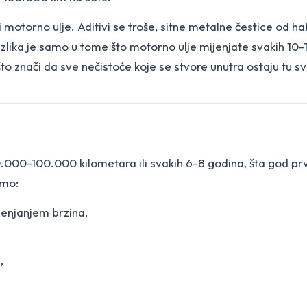
 i motorno ulje. Aditivi se troše, sitne metalne čestice od 
ika je samo u tome što motorno ulje mijenjate svakih 10-15
što znači da sve nečistoće koje se stvore unutra ostaju tu sv
60.000-100.000 kilometara ili svakih 6-8 godina, šta god prv
amo:
jenjanjem brzina,
,