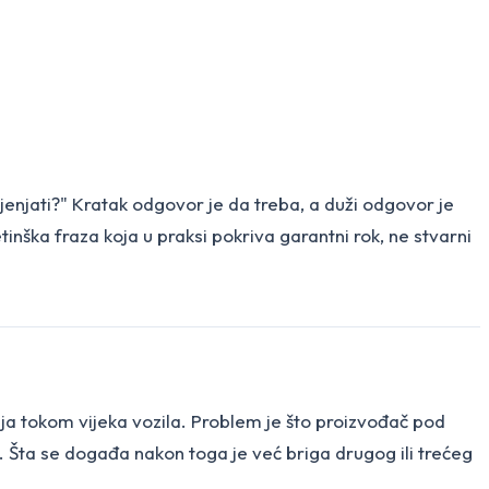
mijenjati?" Kratak odgovor je da treba, a duži odgovor je
ketinška fraza koja u praksi pokriva garantni rok, ne stvarni
nja tokom vijeka vozila. Problem je što proizvođač pod
k. Šta se događa nakon toga je već briga drugog ili trećeg