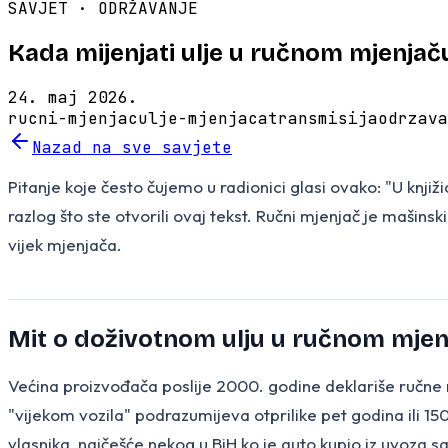
SAVJET ·
ODRŽAVANJE
Kada mijenjati ulje u ručnom mjenjač
24. maj 2026.
rucni-mjenjac
ulje-mjenjaca
transmisija
odrzava
Nazad na sve savjete
Pitanje koje često čujemo u radionici glasi ovako: "U knjiž
razlog što ste otvorili ovaj tekst. Ručni mjenjač je mašinski
vijek mjenjača.
Mit o doživotnom ulju u ručnom mjen
Većina proizvođača poslije 2000. godine deklariše ručne mj
"vijekom vozila" podrazumijeva otprilike pet godina ili 15
vlasnika, najčešće nekog u BiH ko je auto kupio iz uvoza 