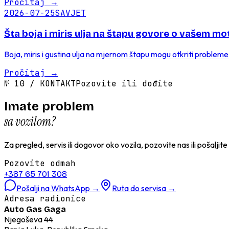
Pročitaj
→
2026-07-25
SAVJET
Šta boja i miris ulja na štapu govore o vašem mo
Boja, miris i gustina ulja na mjernom štapu mogu otkriti probleme 
Pročitaj
→
№
10
/
KONTAKT
Pozovite ili dođite
Imate problem
sa vozilom?
Za pregled, servis ili dogovor oko vozila, pozovite nas ili pošaljit
Pozovite odmah
+387 65 701 308
Pošalji na WhatsApp
→
Ruta do servisa
→
Adresa radionice
Auto Gas Gaga
Njegoševa 44