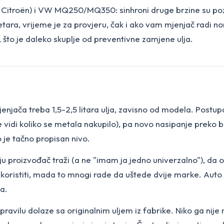
troën) i VW MQ250/MQ350: sinhroni druge brzine su pozna
etara, vrijeme je za provjeru, čak i ako vam mjenjač radi 
 što je daleko skuplje od preventivne zamjene ulja.
jenjača treba 1,5-2,5 litara ulja, zavisno od modela. Postu
vidi koliko se metala nakupilo), pa novo nasipanje preko b
o je tačno propisan nivo.
oju proizvođač traži (a ne "imam ja jedno univerzalno"), da o
oristiti, mada to mnogi rade da uštede dvije marke. Auto tr
ja.
 pravilu dolaze sa originalnim uljem iz fabrike. Niko ga ni