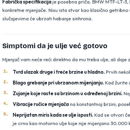
Fabrička specifikacija
je posebna priča. BMW MTF-LT-3, H
konkretne mjenjače. Nisu ista stvar kao klasično getribno 
slučajevima će ubrzati habanje sinhrona.
Simptomi da je ulje već gotovo
Mjenjač vam neće reći direktno da mu treba ulje, ali daje 
Tvrd ulazak druge i treće brzine u hladno.
Prvih nekol
Blago grebanje pri ubrzanom mijenjanju.
Kad žurite 
Zujanje koje raste sa brzinom u određenoj brzini.
Naj
Vibracije ručice mjenjača
na konstantnoj brzini, poseb
Neprijatan miris kada se ulje ispusti.
Kad se otvori čep
je crno kao motorno ulje koje nije mijenjano 30.000 