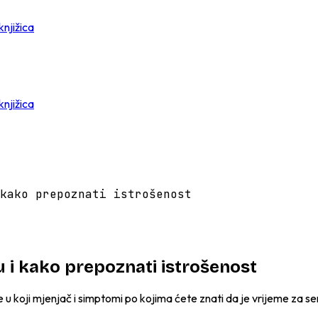
knjižica
knjižica
kako prepoznati istrošenost
u i kako prepoznati istrošenost
e u koji mjenjač i simptomi po kojima ćete znati da je vrijeme za ser