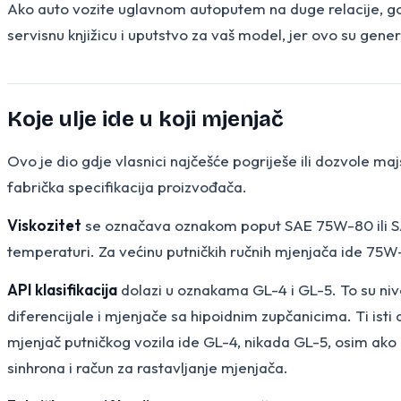
Ako auto vozite uglavnom autoputem na duge relacije, gorn
servisnu knjižicu i uputstvo za vaš model, jer ovo su gene
Koje ulje ide u koji mjenjač
Ovo je dio gdje vlasnici najčešće pogriješe ili dozvole majs
fabrička specifikacija proizvođača.
Viskozitet
se označava oznakom poput SAE 75W-80 ili SAE 
temperaturi. Za većinu putničkih ručnih mjenjača ide 75W-
API klasifikacija
dolazi u oznakama GL-4 i GL-5. To su nivo
diferencijale i mjenjače sa hipoidnim zupčanicima. Ti isti 
mjenjač putničkog vozila ide GL-4, nikada GL-5, osim ako p
sinhrona i račun za rastavljanje mjenjača.