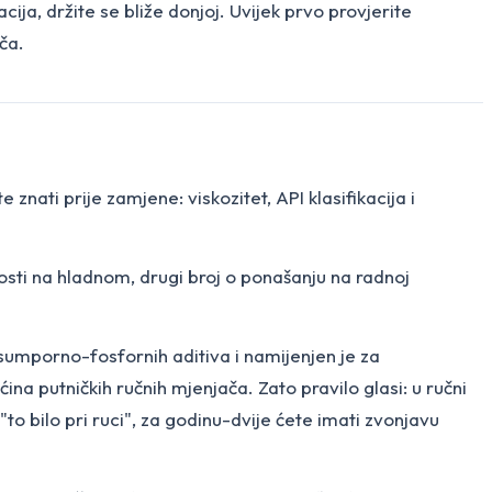
a, držite se bliže donjoj. Uvijek prvo provjerite
ča.
 znati prije zamjene: viskozitet, API klasifikacija i
sti na hladnom, drugi broj o ponašanju na radnoj
 sumporno-fosfornih aditiva i namijenjen je za
ina putničkih ručnih mjenjača. Zato pravilo glasi: u ručni
to bilo pri ruci", za godinu-dvije ćete imati zvonjavu