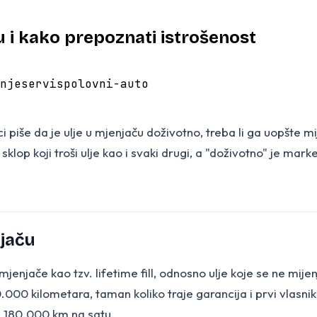
u i kako prepoznati istrošenost
nje
servis
polovni-auto
ici piše da je ulje u mjenjaču doživotno, treba li ga uopšte 
 sklop koji troši ulje kao i svaki drugi, a "doživotno" je mar
jaču
enjače kao tzv. lifetime fill, odnosno ulje koje se ne mije
0.000 kilometara, taman koliko traje garancija i prvi vlasni
sa 180.000 km na satu.