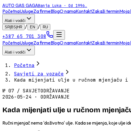
AUTO GAS
GAGA
Banja Luka · Od 1996.
Početna
Usluge
Za firme
Blog
O nama
Kontakt
Zakaži termin
Moja 
Alati i vodiči
/
/
SR|BS|HR
EN
RU
+387 65 701 308
Početna
Usluge
Za firme
Blog
O nama
Kontakt
Zakaži termin
Moja 
Alati i vodiči
Početna
Savjeti za vozače
Kada mijenjati ulje u ručnom mjenjaču i 
№
07
/
SAVJET
ODRŽAVANJE
2026-05-24 · ODRŽAVANJE
Kada mijenjati ulje u ručnom mjenjač
Ručni mjenjač nema 'doživotno' ulje. Kada se mijenja, koje ulje id