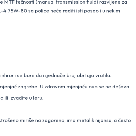
TF tečnosti (manual transmission fluid) razvijene za
L-4 75W-80 sa police neće raditi isti posao i u nekim
inhroni se bore da izjednače broj obrtaja vratila.
lo, mjenjač zagrebe. U zdravom mjenjaču ovo se ne dešava.
 ili izvadite u leru.
Istrošeno miriše na zagoreno, ima metalik nijansu, a često