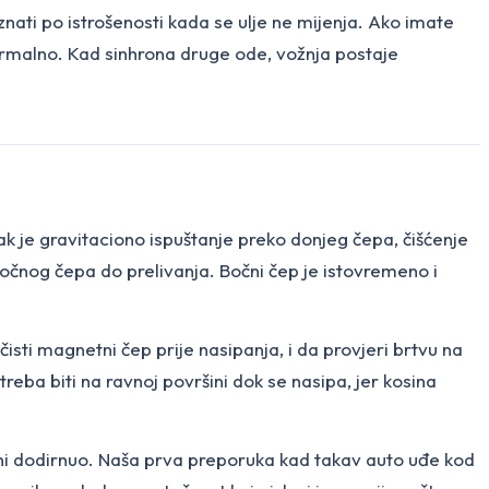
ti po istrošenosti kada se ulje ne mijenja. Ako imate
normalno. Kad sinhrona druge ode, vožnja postaje
pak je gravitaciono ispuštanje preko donjeg čepa, čišćenje
očnog čepa do prelivanja. Bočni čep je istovremeno i
čisti magnetni čep prije nasipanja, i da provjeri brtvu na
eba biti na ravnoj površini dok se nasipa, jer kosina
je ni dodirnuo. Naša prva preporuka kad takav auto uđe kod