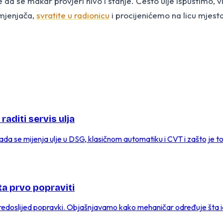
da se makar provjeri nivo i stanje. Često ulje ispustimo, vl
 mjenjača,
svratite u radionicu
i procijenićemo na licu mjesta
aditi servis ulja
ada se mijenja ulje u DSG, klasičnom automatiku i CVT i zašto je to
ta prvo popraviti
i redoslijed popravki. Objašnjavamo kako mehaničar određuje šta i