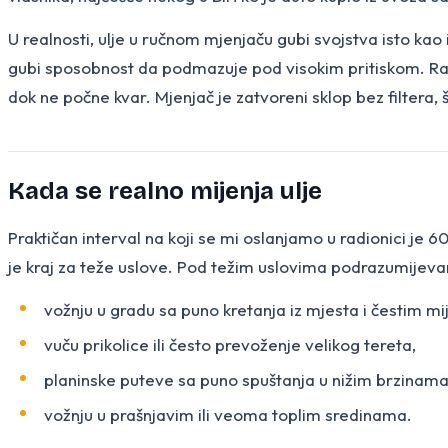
U realnosti, ulje u ručnom mjenjaču gubi svojstva isto kao
gubi sposobnost da podmazuje pod visokim pritiskom. Razl
dok ne počne kvar. Mjenjač je zatvoreni sklop bez filtera, 
Kada se realno mijenja ulje
Praktičan interval na koji se mi oslanjamo u radionici je 
je kraj za teže uslove. Pod težim uslovima podrazumijev
vožnju u gradu sa puno kretanja iz mjesta i čestim mi
vuču prikolice ili često prevoženje velikog tereta,
planinske puteve sa puno spuštanja u nižim brzinama
vožnju u prašnjavim ili veoma toplim sredinama.