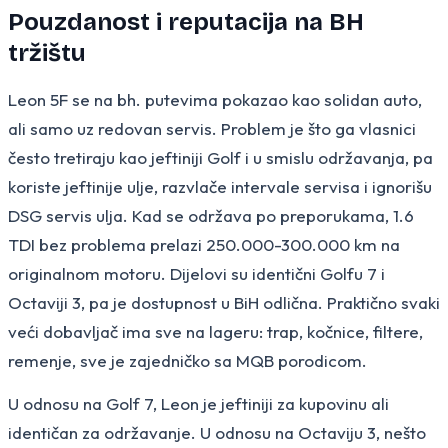
Pouzdanost i reputacija na BH
tržištu
Leon 5F se na bh. putevima pokazao kao solidan auto,
ali samo uz redovan servis. Problem je što ga vlasnici
često tretiraju kao jeftiniji Golf i u smislu održavanja, pa
koriste jeftinije ulje, razvlače intervale servisa i ignorišu
DSG servis ulja. Kad se održava po preporukama, 1.6
TDI bez problema prelazi 250.000-300.000 km na
originalnom motoru. Dijelovi su identični Golfu 7 i
Octaviji 3, pa je dostupnost u BiH odlična. Praktično svaki
veći dobavljač ima sve na lageru: trap, kočnice, filtere,
remenje, sve je zajedničko sa MQB porodicom.
U odnosu na Golf 7, Leon je jeftiniji za kupovinu ali
identičan za održavanje. U odnosu na Octaviju 3, nešto