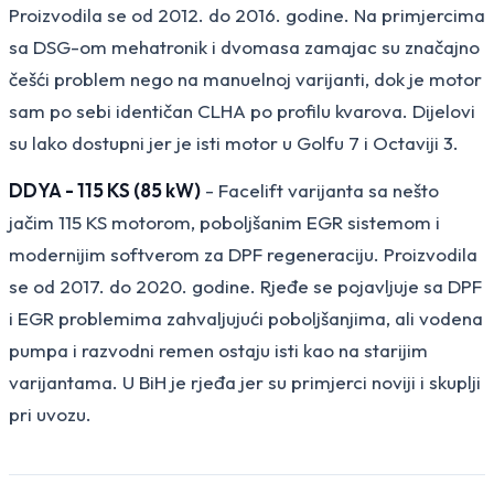
Proizvodila se od 2012. do 2016. godine. Na primjercima
sa DSG-om mehatronik i dvomasa zamajac su značajno
češći problem nego na manuelnoj varijanti, dok je motor
sam po sebi identičan CLHA po profilu kvarova. Dijelovi
su lako dostupni jer je isti motor u Golfu 7 i Octaviji 3.
DDYA - 115 KS (85 kW)
- Facelift varijanta sa nešto
jačim 115 KS motorom, poboljšanim EGR sistemom i
modernijim softverom za DPF regeneraciju. Proizvodila
se od 2017. do 2020. godine. Rjeđe se pojavljuje sa DPF
i EGR problemima zahvaljujući poboljšanjima, ali vodena
pumpa i razvodni remen ostaju isti kao na starijim
varijantama. U BiH je rjeđa jer su primjerci noviji i skuplji
pri uvozu.