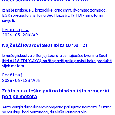
Iz naše prakse: PD brizgaljke, crna smrt, dvomasa zamajac,
EGR i bregasto vratilo na Seat Ibiza 6L 1.9 TDI - simptomi i
savjeti.
Pročitaj
→
2026-05-20
KVAR
Najčešći kvarovi Seat Ibiza 6J 1.6 TDI
Iz našeg iskustva u Banjoj Luci: šta se najčešće kvari na Seat
Ibizi 6J 1.6 TDI (CAYC), na šta paziti pri kupovini i kako produžiti
vijek motora.
Pročitaj
→
2026-06-12
SAVJET
Zašto auto teško pali na hladno i šta provjeriti
po tipu motora
Auto vergla dugo ili neravnomjerno pali ujutro na mrazu? Uzroci
se razlikuju kod benzinaca, dizelaša i auta na plin.