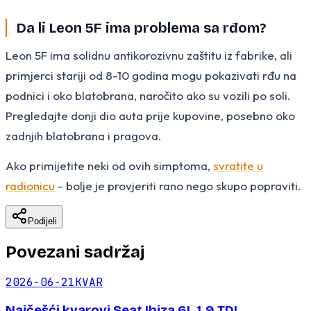
Da li Leon 5F ima problema sa rđom?
Leon 5F ima solidnu antikorozivnu zaštitu iz fabrike, ali
primjerci stariji od 8-10 godina mogu pokazivati rđu na
podnici i oko blatobrana, naročito ako su vozili po soli.
Pregledajte donji dio auta prije kupovine, posebno oko
zadnjih blatobrana i pragova.
Ako primijetite neki od ovih simptoma,
svratite u
radionicu
- bolje je provjeriti rano nego skupo popraviti.
Podijeli
Povezani sadržaj
2026-06-21
KVAR
Najčešći kvarovi Seat Ibiza 6L 1.9 TDI