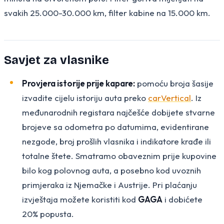
svakih 25.000-30.000 km, filter kabine na 15.000 km.
Savjet za vlasnike
Provjera istorije prije kapare:
pomoću broja šasije
izvadite cijelu istoriju auta preko
carVertical
. Iz
međunarodnih registara najčešće dobijete stvarne
brojeve sa odometra po datumima, evidentirane
nezgode, broj prošlih vlasnika i indikatore krađe ili
totalne štete. Smatramo obaveznim prije kupovine
bilo kog polovnog auta, a posebno kod uvoznih
primjeraka iz Njemačke i Austrije. Pri plaćanju
izvještaja možete koristiti kod
GAGA
i dobićete
20% popusta.