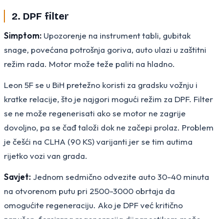
2. DPF filter
Simptom:
Upozorenje na instrument tabli, gubitak
snage, povećana potrošnja goriva, auto ulazi u zaštitni
režim rada. Motor može teže paliti na hladno.
Leon 5F se u BiH pretežno koristi za gradsku vožnju i
kratke relacije, što je najgori mogući režim za DPF. Filter
se ne može regenerisati ako se motor ne zagrije
dovoljno, pa se čađ taloži dok ne začepi prolaz. Problem
je češći na CLHA (90 KS) varijanti jer se tim autima
rijetko vozi van grada.
Savjet:
Jednom sedmično odvezite auto 30-40 minuta
na otvorenom putu pri 2500-3000 obrtaja da
omogućite regeneraciju. Ako je DPF već kritično