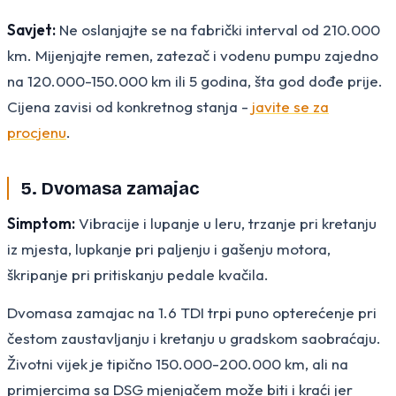
Savjet:
Ne oslanjajte se na fabrički interval od 210.000
km. Mijenjajte remen, zatezač i vodenu pumpu zajedno
na 120.000-150.000 km ili 5 godina, šta god dođe prije.
Cijena zavisi od konkretnog stanja -
javite se za
procjenu
.
5. Dvomasa zamajac
Simptom:
Vibracije i lupanje u leru, trzanje pri kretanju
iz mjesta, lupkanje pri paljenju i gašenju motora,
škripanje pri pritiskanju pedale kvačila.
Dvomasa zamajac na 1.6 TDI trpi puno opterećenje pri
čestom zaustavljanju i kretanju u gradskom saobraćaju.
Životni vijek je tipično 150.000-200.000 km, ali na
primjercima sa DSG mjenjačem može biti i kraći jer