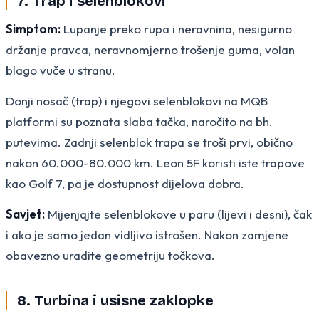
7. Trap i selenblokovi
Simptom:
Lupanje preko rupa i neravnina, nesigurno
držanje pravca, neravnomjerno trošenje guma, volan
blago vuče u stranu.
Donji nosač (trap) i njegovi selenblokovi na MQB
platformi su poznata slaba tačka, naročito na bh.
putevima. Zadnji selenblok trapa se troši prvi, obično
nakon 60.000-80.000 km. Leon 5F koristi iste trapove
kao Golf 7, pa je dostupnost dijelova dobra.
Savjet:
Mijenjajte selenblokove u paru (lijevi i desni), čak
i ako je samo jedan vidljivo istrošen. Nakon zamjene
obavezno uradite geometriju točkova.
8. Turbina i usisne zaklopke