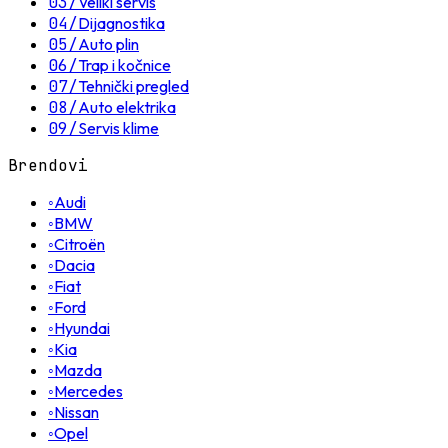
03
/
Veliki servis
04
/
Dijagnostika
05
/
Auto plin
06
/
Trap i kočnice
07
/
Tehnički pregled
08
/
Auto elektrika
09
/
Servis klime
Brendovi
◦
Audi
◦
BMW
◦
Citroën
◦
Dacia
◦
Fiat
◦
Ford
◦
Hyundai
◦
Kia
◦
Mazda
◦
Mercedes
◦
Nissan
◦
Opel