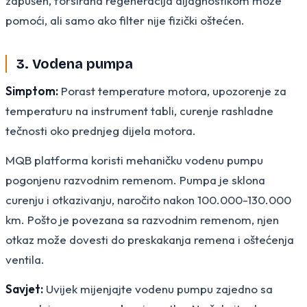
zapušen, forsirana regeneracija dijagnostikom može
pomoći, ali samo ako filter nije fizički oštećen.
3. Vodena pumpa
Simptom:
Porast temperature motora, upozorenje za
temperaturu na instrument tabli, curenje rashladne
tečnosti oko prednjeg dijela motora.
MQB platforma koristi mehaničku vodenu pumpu
pogonjenu razvodnim remenom. Pumpa je sklona
curenju i otkazivanju, naročito nakon 100.000-130.000
km. Pošto je povezana sa razvodnim remenom, njen
otkaz može dovesti do preskakanja remena i oštećenja
ventila.
Savjet:
Uvijek mijenjajte vodenu pumpu zajedno sa