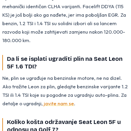
mehanički identičan CLHA varijanti. Facelift DDYA (115
KS) je još bolji ako ga nađete, jer ima poboljšan EGR. Za
benzin, 1.2 TSI i 1.4 TSI su solidni izbori ali sa lancem
razvoda koji može zahtijevati zamjenu nakon 120.000-
180.000 km.
Da li se isplati ugraditi plin na Seat Leon
5F 1.6 TDI?
Ne, plin se ugrađuje na benzinske motore, ne na dizel.
Ako tražite Leon za plin, gledajte benzinske varijante 1.2
TSI ili 1.4 TSI koje su pogodne za ugradnju auto-plina. Za
detalje o ugradnji,
javite nam se
.
Koliko košta održavanje Seat Leon 5F u
odnosu na Golf 7?