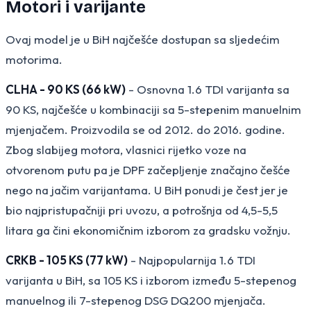
Motori i varijante
Ovaj model je u BiH najčešće dostupan sa sljedećim
motorima.
CLHA - 90 KS (66 kW)
- Osnovna 1.6 TDI varijanta sa
90 KS, najčešće u kombinaciji sa 5-stepenim manuelnim
mjenjačem. Proizvodila se od 2012. do 2016. godine.
Zbog slabijeg motora, vlasnici rijetko voze na
otvorenom putu pa je DPF začepljenje značajno češće
nego na jačim varijantama. U BiH ponudi je čest jer je
bio najpristupačniji pri uvozu, a potrošnja od 4,5-5,5
litara ga čini ekonomičnim izborom za gradsku vožnju.
CRKB - 105 KS (77 kW)
- Najpopularnija 1.6 TDI
varijanta u BiH, sa 105 KS i izborom između 5-stepenog
manuelnog ili 7-stepenog DSG DQ200 mjenjača.