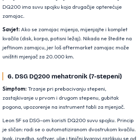
DQ200 ima suvu spojku koja drugačije opterećuje
zamajac.
Savjet:
Ako se zamajac mijenja, mijenjajte i komplet
kvačila (disk, korpa, potisni ležaj). Nikada ne štedite na
jeftinom zamajcu, jer loš aftermarket zamajac može
uništiti mjenjač za 20.000 km.
6. DSG DQ200 mehatronik (7-stepeni)
Simptom:
Trzanje pri prebacivanju stepeni,
zastajkivanje u prvom i drugom stepenu, gubitak
pogona, upozorenje na instrument tabli za mjenjač.
Leon 5F sa DSG-om koristi DQ200 suvu spojku. Princip
je sličan: radi se o automatiziranom dvostrukom kvačilu.
Ipak, izvedba, softver, ulje i tipični kvarovi razlikuju se od