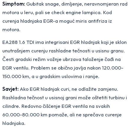
Simptom:
Gubitak snage, dimljenje, neravnomjeran rad
motora u leru, pali se check engine lampica. Kod
curenja hladnjaka EGR-a moguć miris antifriza iz
motora.
EA288 1.6 TDI ima integrisani EGR hladnjak koji je sklon
unutrašnjem curenju rashladne tečnosti u usisnu granu.
Česti gradski režim vožnje ubrzava taloženje čađi na
EGR ventilu. Problem se obično javlja nakon 120.000-
150.000 km, a u gradskim uslovima i ranije.
Savjet:
Ako EGR hladnjak curi, ne odlažite zamjenu.
Rashladna tečnost u usisnoj grani može oštetiti turbinu i
cilindre. Redovno čišćenje EGR ventila na svakih
60.000-80.000 km pomaže, ali ne sprečava curenje
hladnjaka.