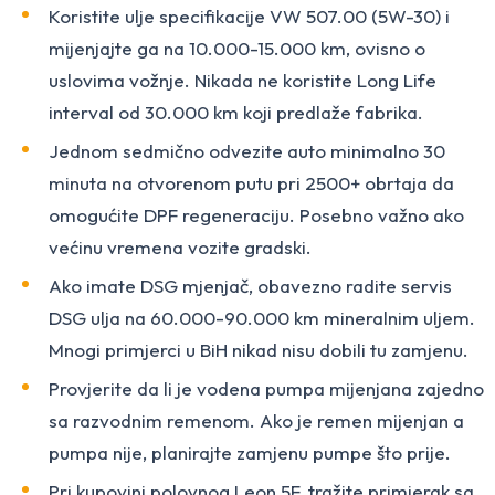
Koristite ulje specifikacije VW 507.00 (5W-30) i
mijenjajte ga na 10.000-15.000 km, ovisno o
uslovima vožnje. Nikada ne koristite Long Life
interval od 30.000 km koji predlaže fabrika.
Jednom sedmično odvezite auto minimalno 30
minuta na otvorenom putu pri 2500+ obrtaja da
omogućite DPF regeneraciju. Posebno važno ako
većinu vremena vozite gradski.
Ako imate DSG mjenjač, obavezno radite servis
DSG ulja na 60.000-90.000 km mineralnim uljem.
Mnogi primjerci u BiH nikad nisu dobili tu zamjenu.
Provjerite da li je vodena pumpa mijenjana zajedno
sa razvodnim remenom. Ako je remen mijenjan a
pumpa nije, planirajte zamjenu pumpe što prije.
Pri kupovini polovnog Leon 5F, tražite primjerak sa