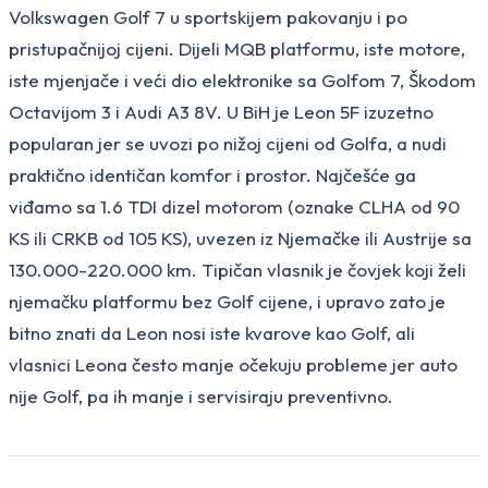
Volkswagen Golf 7 u sportskijem pakovanju i po
pristupačnijoj cijeni. Dijeli MQB platformu, iste motore,
iste mjenjače i veći dio elektronike sa Golfom 7, Škodom
Octavijom 3 i Audi A3 8V. U BiH je Leon 5F izuzetno
popularan jer se uvozi po nižoj cijeni od Golfa, a nudi
praktično identičan komfor i prostor. Najčešće ga
viđamo sa 1.6 TDI dizel motorom (oznake CLHA od 90
KS ili CRKB od 105 KS), uvezen iz Njemačke ili Austrije sa
130.000-220.000 km. Tipičan vlasnik je čovjek koji želi
njemačku platformu bez Golf cijene, i upravo zato je
bitno znati da Leon nosi iste kvarove kao Golf, ali
vlasnici Leona često manje očekuju probleme jer auto
nije Golf, pa ih manje i servisiraju preventivno.