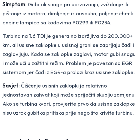
Simptom:
Gubitak snage pri ubrzavanju, zviždanje ili
pištanje iz motora, dimljenje iz auspuha, paljenje check
engine lampice sa kodovima P0299 ili P0234.
Turbina na 1.6 TDI je generalno izdržljiva do 200.000+
km, ali usisne zaklopke u usisnoj grani se zaprljaju čađi i
zaglavljuju. Kada se zaklopke zaglavi, motor gubi snagu
i može ući u zaštitni režim. Problem je povezan sa EGR
sistemom jer čađ iz EGR-a prolazi kroz usisne zaklopke.
Savjet:
Čišćenje usisnih zaklopki je relativno
jednostavan zahvat koji može spriječiti skuplju zamjenu.
Ako se turbina kvari, provjerite prvo da usisne zaklopke
nisu uzrok gubitka pritiska prije nego što krivite turbinu.