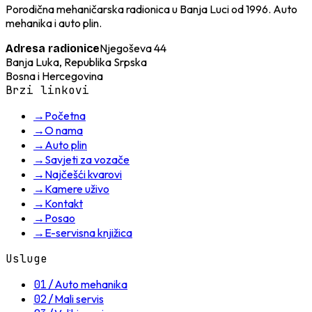
Porodična mehaničarska radionica u Banja Luci od 1996. Auto
mehanika i auto plin.
Njegoševa 44
Adresa radionice
Banja Luka, Republika Srpska
Bosna i Hercegovina
Brzi linkovi
→
Početna
→
O nama
→
Auto plin
→
Savjeti za vozače
→
Najčešći kvarovi
→
Kamere uživo
→
Kontakt
→
Posao
→
E-servisna knjižica
Usluge
01
/
Auto mehanika
02
/
Mali servis