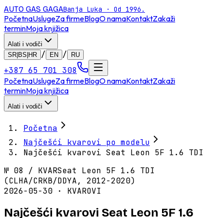
AUTO GAS
GAGA
Banja Luka · Od 1996.
Početna
Usluge
Za firme
Blog
O nama
Kontakt
Zakaži
termin
Moja knjižica
Alati i vodiči
/
/
SR|BS|HR
EN
RU
+387 65 701 308
Početna
Usluge
Za firme
Blog
O nama
Kontakt
Zakaži
termin
Moja knjižica
Alati i vodiči
Početna
Najčešći kvarovi po modelu
Najčešći kvarovi Seat Leon 5F 1.6 TDI
№
08
/
KVAR
Seat Leon 5F 1.6 TDI
(CLHA/CRKB/DDYA, 2012-2020)
2026-05-30 · KVAROVI
Najčešći kvarovi Seat Leon 5F 1.6