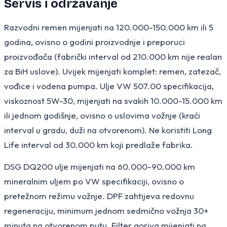
Servis i održavanje
Razvodni remen mijenjati na 120.000-150.000 km ili 5
godina, ovisno o godini proizvodnje i preporuci
proizvođača (fabrički interval od 210.000 km nije realan
za BiH uslove). Uvijek mijenjati komplet: remen, zatezač,
vođice i vodena pumpa. Ulje VW 507.00 specifikacija,
viskoznost 5W-30, mijenjati na svakih 10.000-15.000 km
ili jednom godišnje, ovisno o uslovima vožnje (kraći
interval u gradu, duži na otvorenom). Ne koristiti Long
Life interval od 30.000 km koji predlaže fabrika.
DSG DQ200 ulje mijenjati na 60.000-90.000 km
mineralnim uljem po VW specifikaciji, ovisno o
pretežnom režimu vožnje. DPF zahtijeva redovnu
regeneraciju, minimum jednom sedmično vožnja 30+
minuta na otvorenom putu. Filter goriva mijenjati na