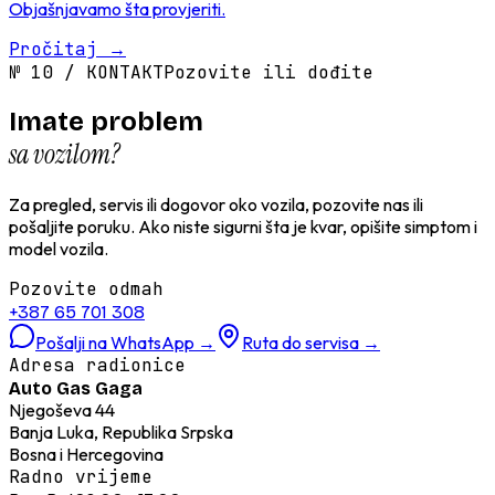
Objašnjavamo šta provjeriti.
Pročitaj
→
№
10
/
KONTAKT
Pozovite ili dođite
Imate problem
sa vozilom?
Za pregled, servis ili dogovor oko vozila, pozovite nas ili
pošaljite poruku. Ako niste sigurni šta je kvar, opišite simptom i
model vozila.
Pozovite odmah
+387 65 701 308
Pošalji na WhatsApp
→
Ruta do servisa
→
Adresa radionice
Auto Gas Gaga
Njegoševa 44
Banja Luka, Republika Srpska
Bosna i Hercegovina
Radno vrijeme