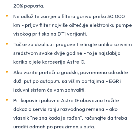
20% popusta.
Ne odlažite zamjenu filtera goriva preko 30.000
km - prljav filter najviše oštećuje elektroniku pumpe
visokog pritiska na DTI varijanti.
Tačke za dizalicu i pragove tretirajte antikorozivnim
sredstvom svake dvije godine - to je najslabija
karika cijele karoserije Astre G.
Ako vozite pretežno gradski, povremeno odradite
duži put po autoputu sa višim obrtajima - EGR i
izduvni sistem će vam zahvaliti.
Pri kupovini polovne Astre G obavezno tražite
dokaz o servisiranju razvodnog remena - ako
vlasnik "ne zna kada je rađen", računajte da treba
uraditi odmah po preuzimanju auta.