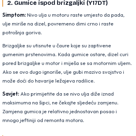
2. Gumice ispod brizgaljki (Y17DT)
Simptom:
Nivo ulja u motoru raste umjesto da pada,
ulje miriše na dizel, povremeno dimi crno i raste
potrošnja goriva.
Brizgaljke su utisnute u čaure koje su zaptivene
gumenim prstenovima. Kada gumice ostare, dizel curi
pored brizgaljke u motor i miješa se sa motornim uljem.
Ako se ovo dugo ignoriše, ulje gubi mazivo svojstvo i
može doći do havarije ležajeva radilice.
Savjet:
Ako primijetite da se nivo ulja diže iznad
maksimuma na šipci, ne čekajte sljedeću zamjenu.
Zamjena gumica je relativno jednostavan posao i
mnogo jeftiniji od remonta motora.