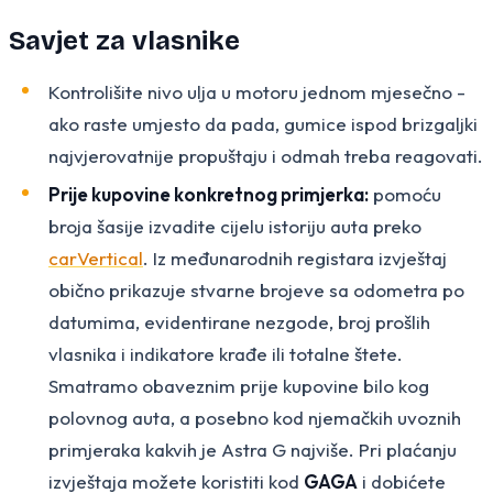
Savjet za vlasnike
Kontrolišite nivo ulja u motoru jednom mjesečno -
ako raste umjesto da pada, gumice ispod brizgaljki
najvjerovatnije propuštaju i odmah treba reagovati.
Prije kupovine konkretnog primjerka:
pomoću
broja šasije izvadite cijelu istoriju auta preko
carVertical
. Iz međunarodnih registara izvještaj
obično prikazuje stvarne brojeve sa odometra po
datumima, evidentirane nezgode, broj prošlih
vlasnika i indikatore krađe ili totalne štete.
Smatramo obaveznim prije kupovine bilo kog
polovnog auta, a posebno kod njemačkih uvoznih
primjeraka kakvih je Astra G najviše. Pri plaćanju
izvještaja možete koristiti kod
GAGA
i dobićete