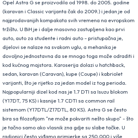
Opel Astra G se proizvodila od 1998. do 2005. godine
(karavan i Classic varijanta čak do 2009.) i jedan je od
najprodavanijih kompakata svih vremena na evropskom
tržištu. U BiH je i dalje masovno zastupljena kao prvi
auto, auto za studente i radni auto - pristupačna je,
dijelovi se nalaze na svakom uglu, a mehanika je
dovoljno jednostavna da se mnogo toga može odraditi i
kod kućnog majstora. Karoserija dolazi u hatchback,
sedan, karavan (Caravan), kupe (Coupe) i kabriolet
varijanti, što je rijetko za jedan model iz tog perioda.
Najpopularniji dizel kod nas je 1.7 DTI sa Isuzu blokom
(Y17DT, 75 KS) i kasnije 1.7 CDTI sa common rail
sistemom (Y17DTL/Z17DTL, 80 KS). Astra G se često
bira sa filozofijom "ne može pokvariti nešto skupo" - što
je tačno samo ako vlasnik zna gdje su slabe tačke. U
radionici često viđamo primjerke sa 250.000 i više