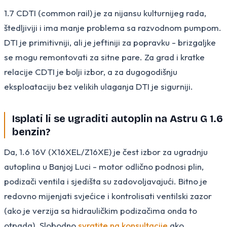
1.7 CDTI (common rail) je za nijansu kulturnijeg rada,
štedljiviji i ima manje problema sa razvodnom pumpom.
DTI je primitivniji, ali je jeftiniji za popravku - brizgaljke
se mogu remontovati za sitne pare. Za grad i kratke
relacije CDTI je bolji izbor, a za dugogodišnju
eksploataciju bez velikih ulaganja DTI je sigurniji.
Isplati li se ugraditi autoplin na Astru G 1.6
benzin?
Da, 1.6 16V (X16XEL/Z16XE) je čest izbor za ugradnju
autoplina u Banjoj Luci - motor odlično podnosi plin,
podizači ventila i sjedišta su zadovoljavajući. Bitno je
redovno mijenjati svjećice i kontrolisati ventilski zazor
(ako je verzija sa hidrauličkim podizačima onda to
otpada). Slobodno
svratite na konsultacije
ako