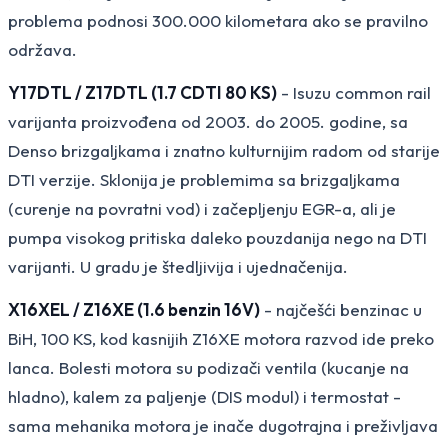
problema podnosi 300.000 kilometara ako se pravilno
održava.
Y17DTL / Z17DTL (1.7 CDTI 80 KS)
- Isuzu common rail
varijanta proizvođena od 2003. do 2005. godine, sa
Denso brizgaljkama i znatno kulturnijim radom od starije
DTI verzije. Sklonija je problemima sa brizgaljkama
(curenje na povratni vod) i začepljenju EGR-a, ali je
pumpa visokog pritiska daleko pouzdanija nego na DTI
varijanti. U gradu je štedljivija i ujednačenija.
X16XEL / Z16XE (1.6 benzin 16V)
- najčešći benzinac u
BiH, 100 KS, kod kasnijih Z16XE motora razvod ide preko
lanca. Bolesti motora su podizači ventila (kucanje na
hladno), kalem za paljenje (DIS modul) i termostat -
sama mehanika motora je inače dugotrajna i preživljava