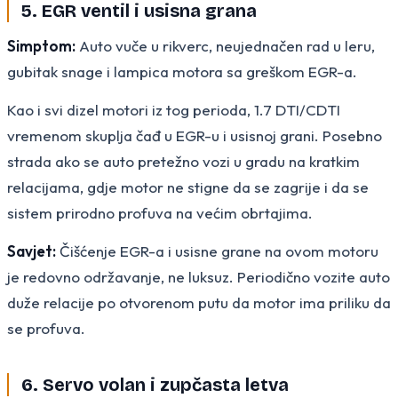
5. EGR ventil i usisna grana
Simptom:
Auto vuče u rikverc, neujednačen rad u leru,
gubitak snage i lampica motora sa greškom EGR-a.
Kao i svi dizel motori iz tog perioda, 1.7 DTI/CDTI
vremenom skuplja čađ u EGR-u i usisnoj grani. Posebno
strada ako se auto pretežno vozi u gradu na kratkim
relacijama, gdje motor ne stigne da se zagrije i da se
sistem prirodno profuva na većim obrtajima.
Savjet:
Čišćenje EGR-a i usisne grane na ovom motoru
je redovno održavanje, ne luksuz. Periodično vozite auto
duže relacije po otvorenom putu da motor ima priliku da
se profuva.
6. Servo volan i zupčasta letva