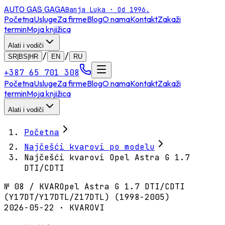
AUTO GAS
GAGA
Banja Luka · Od 1996.
Početna
Usluge
Za firme
Blog
O nama
Kontakt
Zakaži
termin
Moja knjižica
Alati i vodiči
/
/
SR|BS|HR
EN
RU
+387 65 701 308
Početna
Usluge
Za firme
Blog
O nama
Kontakt
Zakaži
termin
Moja knjižica
Alati i vodiči
Početna
Najčešći kvarovi po modelu
Najčešći kvarovi Opel Astra G 1.7
DTI/CDTI
№
08
/
KVAR
Opel Astra G 1.7 DTI/CDTI
(Y17DT/Y17DTL/Z17DTL) (1998-2005)
2026-05-22 · KVAROVI