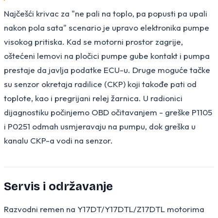
Najčešći krivac za "ne pali na toplo, pa popusti pa upali
nakon pola sata" scenario je upravo elektronika pumpe
visokog pritiska. Kad se motorni prostor zagrije,
oštećeni lemovi na pločici pumpe gube kontakt i pumpa
prestaje da javlja podatke ECU-u. Druge moguće tačke
su senzor okretaja radilice (CKP) koji takođe pati od
toplote, kao i pregrijani relej žarnica. U radionici
dijagnostiku počinjemo OBD očitavanjem - greške P1105
i P0251 odmah usmjeravaju na pumpu, dok greška u
kanalu CKP-a vodi na senzor.
Servis i održavanje
Razvodni remen na Y17DT/Y17DTL/Z17DTL motorima