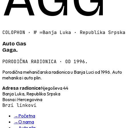
COLOPHON · №
∞
Banja Luka · Republika Srpska
Auto Gas
Gaga.
PORODIČNA RADIONICA · OD 1996.
Porodična mehaničarska radionica u Banja Luci od 1996. Auto
mehanika i auto plin.
Njegoševa 44
Adresa radionice
Banja Luka, Republika Srpska
Bosna i Hercegovina
Brzi linkovi
→
Početna
→
O nama
→
Auto plin