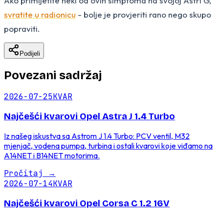
Ako primijetite neki od ovih simptoma na svojoj Astri G,
svratite u radionicu
- bolje je provjeriti rano nego skupo
popraviti.
Podijeli
Povezani sadržaj
2026-07-25
KVAR
Najčešći kvarovi Opel Astra J 1.4 Turbo
Iz našeg iskustva sa Astrom J 1.4 Turbo: PCV ventil, M32
mjenjač, vodena pumpa, turbina i ostali kvarovi koje viđamo na
A14NET i B14NET motorima.
Pročitaj
→
2026-07-14
KVAR
Najčešći kvarovi Opel Corsa C 1.2 16V