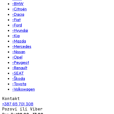
◦
BMW
◦
Citroën
◦
Dacia
◦
Fiat
◦
Ford
◦
Hyundai
◦
Kia
◦
Mazda
◦
Mercedes
◦
Nissan
◦
Opel
◦
Peugeot
◦
Renault
◦
SEAT
◦
Škoda
◦
Toyota
◦
Volkswagen
Kontakt
+387 65 701 308
Pozovi ili Viber