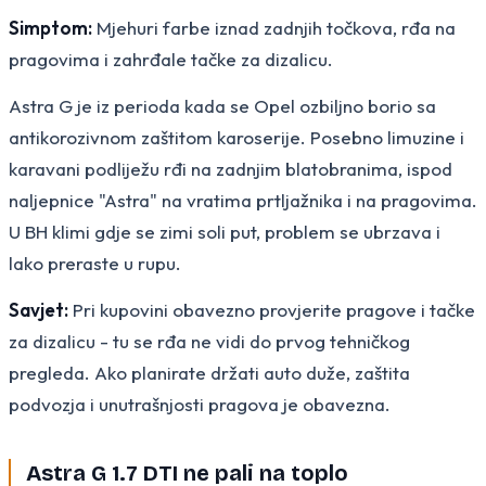
Simptom:
Mjehuri farbe iznad zadnjih točkova, rđa na
pragovima i zahrđale tačke za dizalicu.
Astra G je iz perioda kada se Opel ozbiljno borio sa
antikorozivnom zaštitom karoserije. Posebno limuzine i
karavani podliježu rđi na zadnjim blatobranima, ispod
naljepnice "Astra" na vratima prtljažnika i na pragovima.
U BH klimi gdje se zimi soli put, problem se ubrzava i
lako preraste u rupu.
Savjet:
Pri kupovini obavezno provjerite pragove i tačke
za dizalicu - tu se rđa ne vidi do prvog tehničkog
pregleda. Ako planirate držati auto duže, zaštita
podvozja i unutrašnjosti pragova je obavezna.
Astra G 1.7 DTI ne pali na toplo