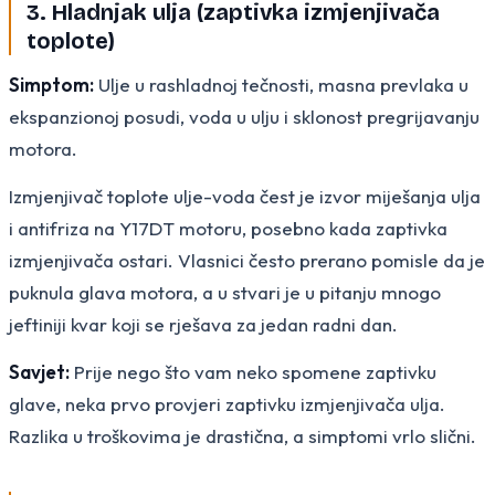
3. Hladnjak ulja (zaptivka izmjenjivača
toplote)
Simptom:
Ulje u rashladnoj tečnosti, masna prevlaka u
ekspanzionoj posudi, voda u ulju i sklonost pregrijavanju
motora.
Izmjenjivač toplote ulje-voda čest je izvor miješanja ulja
i antifriza na Y17DT motoru, posebno kada zaptivka
izmjenjivača ostari. Vlasnici često prerano pomisle da je
puknula glava motora, a u stvari je u pitanju mnogo
jeftiniji kvar koji se rješava za jedan radni dan.
Savjet:
Prije nego što vam neko spomene zaptivku
glave, neka prvo provjeri zaptivku izmjenjivača ulja.
Razlika u troškovima je drastična, a simptomi vrlo slični.