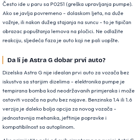
Često ide u paru sa P0251 (greška upravljanja pumpe).
Ako se javlja povremeno - dolaskom ljeta, na duže
vožnje, ili nakon dužeg stajanja na suncu - to je tipičan
obrazac popuštanja lemova na pločici. Ne odlažite
reakciju, sljedeća faza je auto koji ne pali uopšte.
Da li je Astra G dobar prvi auto?
Dizelska Astra G nije idealan prvi auto za vozača bez
iskustva sa starijim dizelima - elektronika pumpe je
tempirana bomba kod neodržavanih primjeraka i može
ostaviti vozača na putu bez najave. Benzinska 1.4 ili 1.6
verzija je daleko bolja opcija za novog vozača -
jednostavnija mehanika, jeftinije popravke i
kompatibilnost sa autoplinom.