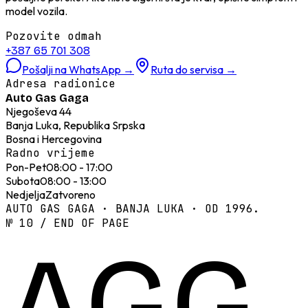
model vozila.
Pozovite odmah
+387 65 701 308
Pošalji na WhatsApp
→
Ruta do servisa
→
Adresa radionice
Auto Gas Gaga
Njegoševa 44
Banja Luka, Republika Srpska
Bosna i Hercegovina
Radno vrijeme
Pon-Pet
08:00 - 17:00
Subota
08:00 - 13:00
Nedjelja
Zatvoreno
AUTO GAS GAGA · BANJA LUKA · OD 1996.
№ 10 / END OF PAGE
AGG