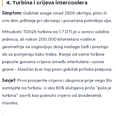
4. Turbina i crijeva intercoolera
Simptom:
Gubitak snage iznad 2500 obrtaja, plavi ili
crni dim, pištanje pri ubrzanju i povećana potrošnja ulja.
Mitsubishi TD025 turbina na 1.7 DTI je u osnovi solidna
jedinica, ali nakon 200.000 kilometara vodilice
geometrije se zaglavljuju zbog naslaga čađi i prestaju
da se pomjeraju kako treba. Ranije od same turbine
popuste gumena crijeva između interkulera i usisne
grane - klasičan kvar koji pravi gubitak pritiska prepuna.
Savjet:
Prvo provjerite crijeva i obujmice prije nego što
sumnjate na turbinu. U oko 80% slučajeva priča "pala je
turbina" završi kao puknuto crijevo od dvadesetak
maraka.