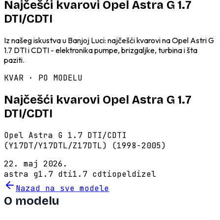
Najčešći kvarovi Opel Astra G 1.7
DTI/CDTI
Iz našeg iskustva u Banjoj Luci: najčešći kvarovi na Opel Astri G
1.7 DTI i CDTI - elektronika pumpe, brizgaljke, turbina i šta
paziti.
KVAR · PO MODELU
Najčešći kvarovi Opel Astra G 1.7
DTI/CDTI
Opel Astra G 1.7 DTI/CDTI
(Y17DT/Y17DTL/Z17DTL) (1998-2005)
22. maj 2026.
astra g
1.7 dti
1.7 cdti
opel
dizel
Nazad na sve modele
O modelu