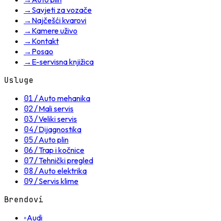
→
Savjeti za vozače
→
Najčešći kvarovi
→
Kamere uživo
→
Kontakt
→
Posao
→
E-servisna knjižica
Usluge
01
/
Auto mehanika
02
/
Mali servis
03
/
Veliki servis
04
/
Dijagnostika
05
/
Auto plin
06
/
Trap i kočnice
07
/
Tehnički pregled
08
/
Auto elektrika
09
/
Servis klime
Brendovi
◦
Audi