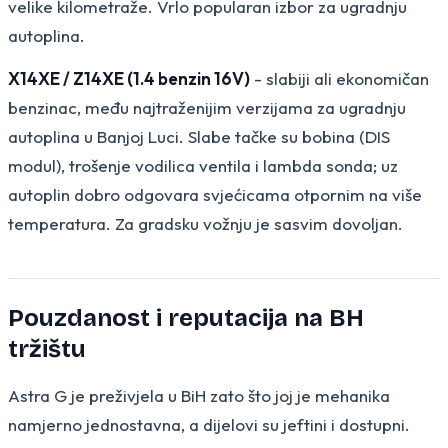
velike kilometraže. Vrlo popularan izbor za ugradnju
autoplina.
X14XE / Z14XE (1.4 benzin 16V)
- slabiji ali ekonomičan
benzinac, među najtraženijim verzijama za ugradnju
autoplina u Banjoj Luci. Slabe tačke su bobina (DIS
modul), trošenje vodilica ventila i lambda sonda; uz
autoplin dobro odgovara svjećicama otpornim na više
temperatura. Za gradsku vožnju je sasvim dovoljan.
Pouzdanost i reputacija na BH
tržištu
Astra G je preživjela u BiH zato što joj je mehanika
namjerno jednostavna, a dijelovi su jeftini i dostupni.