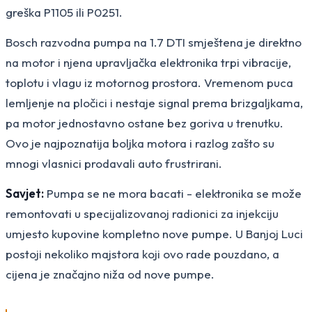
greška P1105 ili P0251.
Bosch razvodna pumpa na 1.7 DTI smještena je direktno
na motor i njena upravljačka elektronika trpi vibracije,
toplotu i vlagu iz motornog prostora. Vremenom puca
lemljenje na pločici i nestaje signal prema brizgaljkama,
pa motor jednostavno ostane bez goriva u trenutku.
Ovo je najpoznatija boljka motora i razlog zašto su
mnogi vlasnici prodavali auto frustrirani.
Savjet:
Pumpa se ne mora bacati - elektronika se može
remontovati u specijalizovanoj radionici za injekciju
umjesto kupovine kompletno nove pumpe. U Banjoj Luci
postoji nekoliko majstora koji ovo rade pouzdano, a
cijena je značajno niža od nove pumpe.