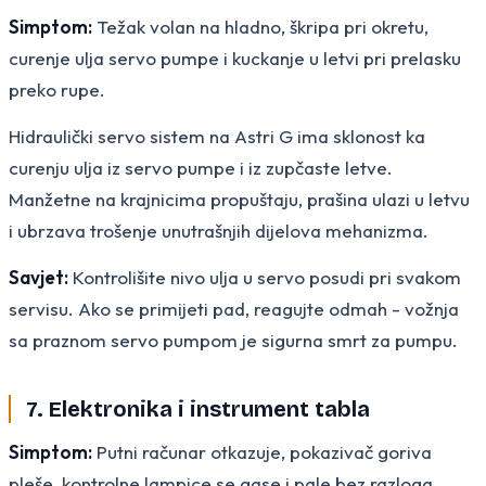
Simptom:
Težak volan na hladno, škripa pri okretu,
curenje ulja servo pumpe i kuckanje u letvi pri prelasku
preko rupe.
Hidraulički servo sistem na Astri G ima sklonost ka
curenju ulja iz servo pumpe i iz zupčaste letve.
Manžetne na krajnicima propuštaju, prašina ulazi u letvu
i ubrzava trošenje unutrašnjih dijelova mehanizma.
Savjet:
Kontrolišite nivo ulja u servo posudi pri svakom
servisu. Ako se primijeti pad, reagujte odmah - vožnja
sa praznom servo pumpom je sigurna smrt za pumpu.
7. Elektronika i instrument tabla
Simptom:
Putni računar otkazuje, pokazivač goriva
pleše, kontrolne lampice se gase i pale bez razloga,