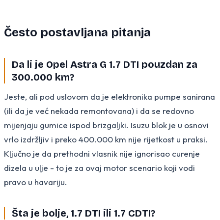
Često postavljana pitanja
Da li je Opel Astra G 1.7 DTI pouzdan za
300.000 km?
Jeste, ali pod uslovom da je elektronika pumpe sanirana
(ili da je već nekada remontovana) i da se redovno
mijenjaju gumice ispod brizgaljki. Isuzu blok je u osnovi
vrlo izdržljiv i preko 400.000 km nije rijetkost u praksi.
Ključno je da prethodni vlasnik nije ignorisao curenje
dizela u ulje - to je za ovaj motor scenario koji vodi
pravo u havariju.
Šta je bolje, 1.7 DTI ili 1.7 CDTI?