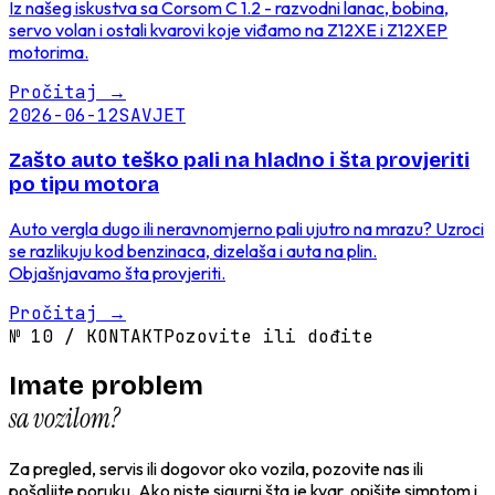
Iz našeg iskustva sa Corsom C 1.2 - razvodni lanac, bobina,
servo volan i ostali kvarovi koje viđamo na Z12XE i Z12XEP
motorima.
Pročitaj
→
2026-06-12
SAVJET
Zašto auto teško pali na hladno i šta provjeriti
po tipu motora
Auto vergla dugo ili neravnomjerno pali ujutro na mrazu? Uzroci
se razlikuju kod benzinaca, dizelaša i auta na plin.
Objašnjavamo šta provjeriti.
Pročitaj
→
№
10
/
KONTAKT
Pozovite ili dođite
Imate problem
sa vozilom?
Za pregled, servis ili dogovor oko vozila, pozovite nas ili
pošaljite poruku. Ako niste sigurni šta je kvar, opišite simptom i