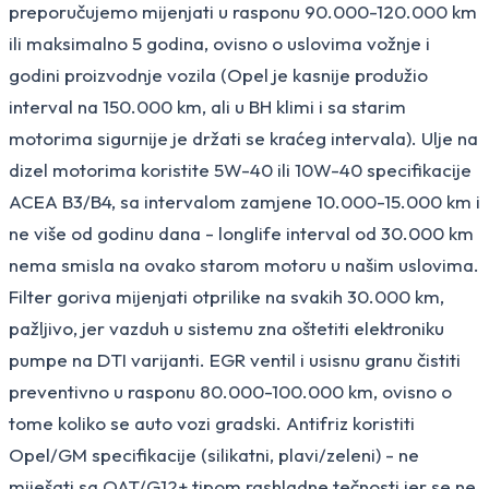
preporučujemo mijenjati u rasponu 90.000-120.000 km
ili maksimalno 5 godina, ovisno o uslovima vožnje i
godini proizvodnje vozila (Opel je kasnije produžio
interval na 150.000 km, ali u BH klimi i sa starim
motorima sigurnije je držati se kraćeg intervala). Ulje na
dizel motorima koristite 5W-40 ili 10W-40 specifikacije
ACEA B3/B4, sa intervalom zamjene 10.000-15.000 km i
ne više od godinu dana - longlife interval od 30.000 km
nema smisla na ovako starom motoru u našim uslovima.
Filter goriva mijenjati otprilike na svakih 30.000 km,
pažljivo, jer vazduh u sistemu zna oštetiti elektroniku
pumpe na DTI varijanti. EGR ventil i usisnu granu čistiti
preventivno u rasponu 80.000-100.000 km, ovisno o
tome koliko se auto vozi gradski. Antifriz koristiti
Opel/GM specifikacije (silikatni, plavi/zeleni) - ne
miješati sa OAT/G12+ tipom rashladne tečnosti jer se ne