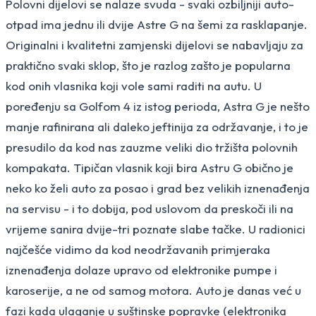
Polovni dijelovi se nalaze svuda - svaki ozbiljniji auto-
otpad ima jednu ili dvije Astre G na šemi za rasklapanje.
Originalni i kvalitetni zamjenski dijelovi se nabavljaju za
praktično svaki sklop, što je razlog zašto je popularna
kod onih vlasnika koji vole sami raditi na autu. U
poređenju sa Golfom 4 iz istog perioda, Astra G je nešto
manje rafinirana ali daleko jeftinija za održavanje, i to je
presudilo da kod nas zauzme veliki dio tržišta polovnih
kompakata. Tipičan vlasnik koji bira Astru G obično je
neko ko želi auto za posao i grad bez velikih iznenađenja
na servisu - i to dobija, pod uslovom da preskoči ili na
vrijeme sanira dvije-tri poznate slabe tačke. U radionici
najčešće vidimo da kod neodržavanih primjeraka
iznenađenja dolaze upravo od elektronike pumpe i
karoserije, a ne od samog motora. Auto je danas već u
fazi kada ulaganje u suštinske popravke (elektronika