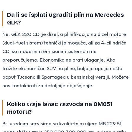
Da li se isplati ugraditi plin na Mercedes
GLK?
Ne. GLK 220 CDI je dizel, a plinifikacija na dizel motore
(dual-fuel sistem) tehnički je moguća, ali za 4-cilindrični
CDI sa modernim emisionim sistemom ne
preporučujemo. Ekonomika ne prati ulaganje. Ako
tražite ekonomičan SUV na plinu, bolja je opcija nešto
poput Tucsona ili Sportagea u benzinskoj verziji. Možete
nas kontaktirati za detaljnije objašnjenje.
Koliko traje lanac razvoda na OM651
motoru?
Pri urednim servisima sa kvalitetnim uljem MB 229.51,
lanac obično traje 250.000-300.000 km, ovisno o stilu