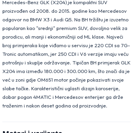
Mercedes-Benz GLK (X204) je kompaktni SUV
proizvođen od 2008. do 2015. godine kao Mercedesov
odgovor na BMW X3 i Audi Q5. Na BH tržištu je izuzetno
popularan kao "srednji" premium SUV, dovoljno velik za
porodicu, ali manji i ekonomičniji od ML klase. Najveći
broj primjeraka koje viđamo u servisu je 220 CDI sa 7G-
Tronic automatikom, jer 250 CDI i V6 verzije imaju veću
potrošnju i skuplje održavanje. Tipičan BH primjerak GLK
X204 ima između 180.000 i 300.000 km, što znači da je
već u zoni gdje OM651 motor počinje pokazivati svoje
slabe tačke. Karakteristični uglasti dizajn karoserije,
dobar pogon 4MATIC i Mercedesov enterijer ga drže
traženim i nakon deset godina od proizvodnje.