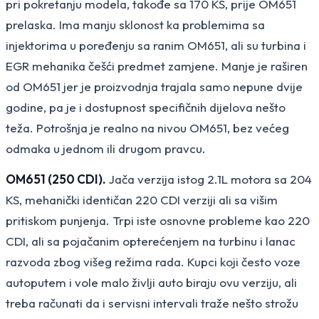
pri pokretanju modela, takođe sa 170 KS, prije OM651
prelaska. Ima manju sklonost ka problemima sa
injektorima u poređenju sa ranim OM651, ali su turbina i
EGR mehanika češći predmet zamjene. Manje je raširen
od OM651 jer je proizvodnja trajala samo nepune dvije
godine, pa je i dostupnost specifičnih dijelova nešto
teža. Potrošnja je realno na nivou OM651, bez većeg
odmaka u jednom ili drugom pravcu.
OM651 (250 CDI).
Jača verzija istog 2.1L motora sa 204
KS, mehanički identičan 220 CDI verziji ali sa višim
pritiskom punjenja. Trpi iste osnovne probleme kao 220
CDI, ali sa pojačanim opterećenjem na turbinu i lanac
razvoda zbog višeg režima rada. Kupci koji često voze
autoputem i vole malo življi auto biraju ovu verziju, ali
treba računati da i servisni intervali traže nešto strožu