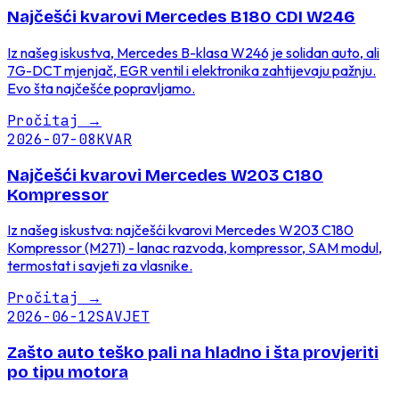
Najčešći kvarovi Mercedes B180 CDI W246
Iz našeg iskustva, Mercedes B-klasa W246 je solidan auto, ali
7G-DCT mjenjač, EGR ventil i elektronika zahtijevaju pažnju.
Evo šta najčešće popravljamo.
Pročitaj
→
2026-07-08
KVAR
Najčešći kvarovi Mercedes W203 C180
Kompressor
Iz našeg iskustva: najčešći kvarovi Mercedes W203 C180
Kompressor (M271) - lanac razvoda, kompressor, SAM modul,
termostat i savjeti za vlasnike.
Pročitaj
→
2026-06-12
SAVJET
Zašto auto teško pali na hladno i šta provjeriti
po tipu motora