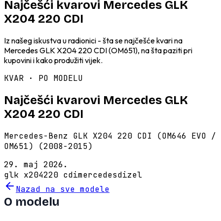
Najčešći kvarovi Mercedes GLK
X204 220 CDI
Iz našeg iskustva u radionici - šta se najčešće kvari na
Mercedes GLK X204 220 CDI (OM651), na šta paziti pri
kupovini i kako produžiti vijek.
KVAR · PO MODELU
Najčešći kvarovi Mercedes GLK
X204 220 CDI
Mercedes-Benz GLK X204 220 CDI (OM646 EVO /
OM651) (2008-2015)
29. maj 2026.
glk x204
220 cdi
mercedes
dizel
Nazad na sve modele
O modelu