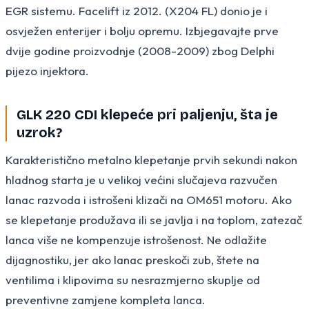
EGR sistemu. Facelift iz 2012. (X204 FL) donio je i
osvježen enterijer i bolju opremu. Izbjegavajte prve
dvije godine proizvodnje (2008-2009) zbog Delphi
pijezo injektora.
GLK 220 CDI klepeće pri paljenju, šta je
uzrok?
Karakteristično metalno klepetanje prvih sekundi nakon
hladnog starta je u velikoj većini slučajeva razvučen
lanac razvoda i istrošeni klizači na OM651 motoru. Ako
se klepetanje produžava ili se javlja i na toplom, zatezač
lanca više ne kompenzuje istrošenost. Ne odlažite
dijagnostiku, jer ako lanac preskoči zub, štete na
ventilima i klipovima su nesrazmjerno skuplje od
preventivne zamjene kompleta lanca.