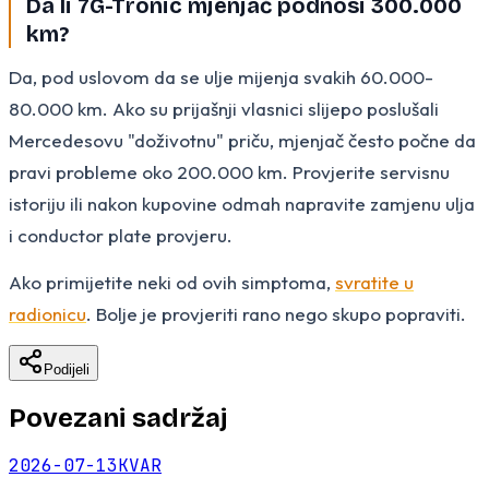
Da li 7G-Tronic mjenjač podnosi 300.000
km?
Da, pod uslovom da se ulje mijenja svakih 60.000-
80.000 km. Ako su prijašnji vlasnici slijepo poslušali
Mercedesovu "doživotnu" priču, mjenjač često počne da
pravi probleme oko 200.000 km. Provjerite servisnu
istoriju ili nakon kupovine odmah napravite zamjenu ulja
i conductor plate provjeru.
Ako primijetite neki od ovih simptoma,
svratite u
radionicu
. Bolje je provjeriti rano nego skupo popraviti.
Podijeli
Povezani sadržaj
2026-07-13
KVAR