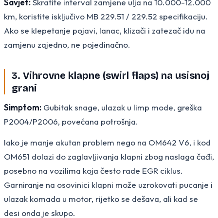
Savjet:
Skratite interval zamjene ulja na 10.000-12.000
km, koristite isključivo MB 229.51 / 229.52 specifikaciju.
Ako se klepetanje pojavi, lanac, klizači i zatezač idu na
zamjenu zajedno, ne pojedinačno.
3. Vihrovne klapne (swirl flaps) na usisnoj
grani
Simptom:
Gubitak snage, ulazak u limp mode, greška
P2004/P2006, povećana potrošnja.
Iako je manje akutan problem nego na OM642 V6, i kod
OM651 dolazi do zaglavljivanja klapni zbog naslaga čađi,
posebno na vozilima koja često rade EGR ciklus.
Garniranje na osovinici klapni može uzrokovati pucanje i
ulazak komada u motor, rijetko se dešava, ali kad se
desi onda je skupo.