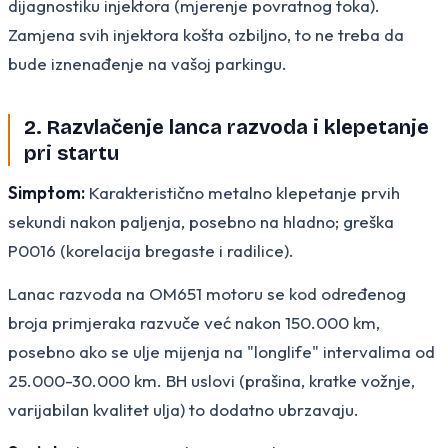
dijagnostiku injektora (mjerenje povratnog toka).
Zamjena svih injektora košta ozbiljno, to ne treba da
bude iznenađenje na vašoj parkingu.
2. Razvlačenje lanca razvoda i klepetanje
pri startu
Simptom:
Karakteristično metalno klepetanje prvih
sekundi nakon paljenja, posebno na hladno; greška
P0016 (korelacija bregaste i radilice).
Lanac razvoda na OM651 motoru se kod određenog
broja primjeraka razvuče već nakon 150.000 km,
posebno ako se ulje mijenja na "longlife" intervalima od
25.000-30.000 km. BH uslovi (prašina, kratke vožnje,
varijabilan kvalitet ulja) to dodatno ubrzavaju.