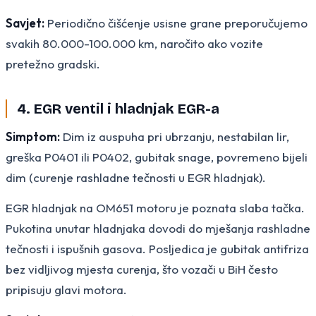
Savjet:
Periodično čišćenje usisne grane preporučujemo
svakih 80.000-100.000 km, naročito ako vozite
pretežno gradski.
4. EGR ventil i hladnjak EGR-a
Simptom:
Dim iz auspuha pri ubrzanju, nestabilan lir,
greška P0401 ili P0402, gubitak snage, povremeno bijeli
dim (curenje rashladne tečnosti u EGR hladnjak).
EGR hladnjak na OM651 motoru je poznata slaba tačka.
Pukotina unutar hladnjaka dovodi do mješanja rashladne
tečnosti i ispušnih gasova. Posljedica je gubitak antifriza
bez vidljivog mjesta curenja, što vozači u BiH često
pripisuju glavi motora.