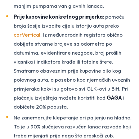
manjim pumpama van glavnih lanaca.
Prije kupovine konkretnog primjerka:
pomoću
broja šasije izvadite cijelu istoriju auta preko
carVertical
. Iz međunarodnih registara obično
dobijete stvarne brojeve sa odometra po
datumima, evidentirane nezgode, broj prošlih
vlasnika i indikatore krađe ili totalne štete.
Smatramo obaveznim prije kupovine bilo kog
polovnog auta, a posebno kod njemačkih uvoznih
primjeraka kakvi su gotovo svi GLK-ovi u BiH. Pri
plaćanju izvještaja možete koristiti kod
GAGA
i
dobićete 20% popusta.
Ne zanemarujte klepetanje pri paljenju na hladno.
To je u 90% slučajeva razvučen lanac razvoda koji
treba mijenjati prije nego što preskoči zub.