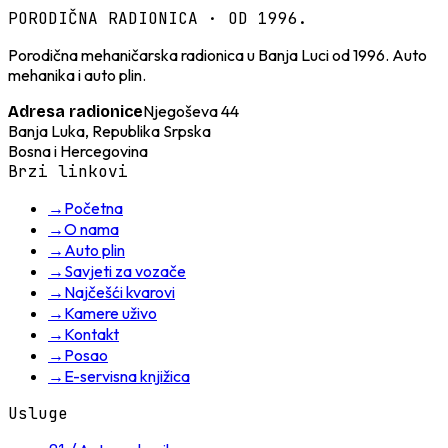
PORODIČNA RADIONICA · OD 1996.
Porodična mehaničarska radionica u Banja Luci od 1996. Auto
mehanika i auto plin.
Njegoševa 44
Adresa radionice
Banja Luka, Republika Srpska
Bosna i Hercegovina
Brzi linkovi
→
Početna
→
O nama
→
Auto plin
→
Savjeti za vozače
→
Najčešći kvarovi
→
Kamere uživo
→
Kontakt
→
Posao
→
E-servisna knjižica
Usluge