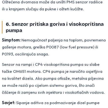
Oštećena dvomasa može da uništi PMS senzor radilice
ili u krajnjem slučaju da pukne i ošteti kućište.
6. Senzor pritiska goriva i visokopritisna
pumpa
Simptom:
Nemogućnost paljenja na toplom, povremeno
gašenje motora, greška P0087 (low fuel pressure) ili
P0193, oscilirajuća snaga.
Senzor na rampi i CP4 visokopritisna pumpa su slabe
tačke OM651 motora. CP4 pumpa je naročito osjetljiva
na kvalitet dizela. Ako pumpa otkaže, metalna piljevina
se može razići po cijelom sistemu goriva, što znači
čišćenje ili zamjenu svih injektora i visokotlačnih vodova.
Savjet:
Sipanje aditiva za podmazivanje dizel pumpe