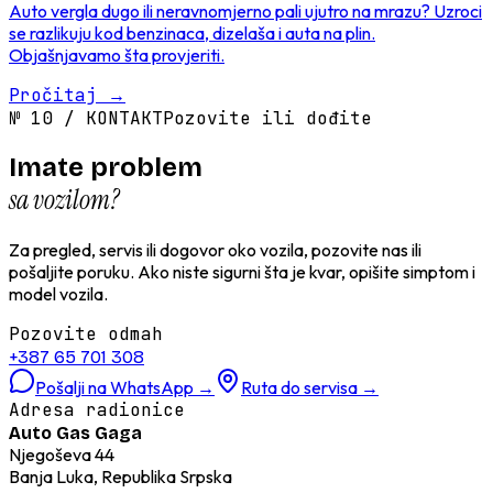
Auto vergla dugo ili neravnomjerno pali ujutro na mrazu? Uzroci
se razlikuju kod benzinaca, dizelaša i auta na plin.
Objašnjavamo šta provjeriti.
Pročitaj
→
№
10
/
KONTAKT
Pozovite ili dođite
Imate problem
sa vozilom?
Za pregled, servis ili dogovor oko vozila, pozovite nas ili
pošaljite poruku. Ako niste sigurni šta je kvar, opišite simptom i
model vozila.
Pozovite odmah
+387 65 701 308
Pošalji na WhatsApp
→
Ruta do servisa
→
Adresa radionice
Auto Gas Gaga
Njegoševa 44
Banja Luka, Republika Srpska