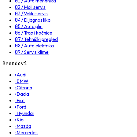
01
/
Auto mehanika
02
/
Mali servis
03
/
Veliki servis
04
/
Dijagnostika
05
/
Auto plin
06
/
Trap i kočnice
07
/
Tehnički pregled
08
/
Auto elektrika
09
/
Servis klime
Brendovi
◦
Audi
◦
BMW
◦
Citroën
◦
Dacia
◦
Fiat
◦
Ford
◦
Hyundai
◦
Kia
◦
Mazda
◦
Mercedes