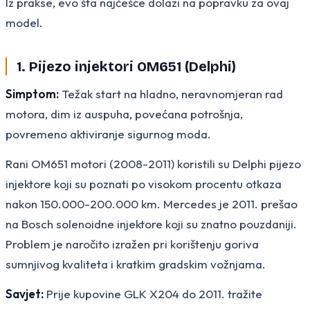
Iz prakse, evo šta najčešće dolazi na popravku za ovaj
model.
1. Pijezo injektori OM651 (Delphi)
Simptom:
Težak start na hladno, neravnomjeran rad
motora, dim iz auspuha, povećana potrošnja,
povremeno aktiviranje sigurnog moda.
Rani OM651 motori (2008-2011) koristili su Delphi pijezo
injektore koji su poznati po visokom procentu otkaza
nakon 150.000-200.000 km. Mercedes je 2011. prešao
na Bosch solenoidne injektore koji su znatno pouzdaniji.
Problem je naročito izražen pri korištenju goriva
sumnjivog kvaliteta i kratkim gradskim vožnjama.
Savjet:
Prije kupovine GLK X204 do 2011. tražite