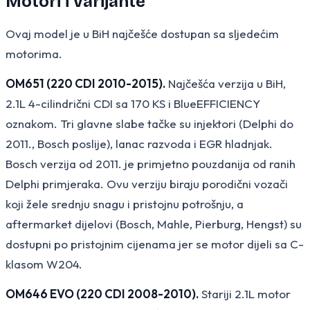
Motori i varijante
Ovaj model je u BiH najčešće dostupan sa sljedećim
motorima.
OM651 (220 CDI 2010-2015).
Najčešća verzija u BiH,
2.1L 4-cilindrični CDI sa 170 KS i BlueEFFICIENCY
oznakom. Tri glavne slabe tačke su injektori (Delphi do
2011., Bosch poslije), lanac razvoda i EGR hladnjak.
Bosch verzija od 2011. je primjetno pouzdanija od ranih
Delphi primjeraka. Ovu verziju biraju porodični vozači
koji žele srednju snagu i pristojnu potrošnju, a
aftermarket dijelovi (Bosch, Mahle, Pierburg, Hengst) su
dostupni po pristojnim cijenama jer se motor dijeli sa C-
klasom W204.
OM646 EVO (220 CDI 2008-2010).
Stariji 2.1L motor