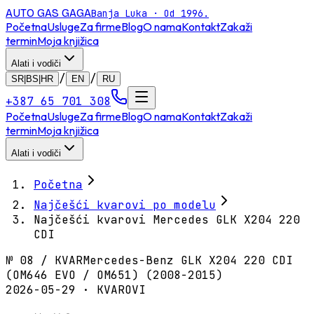
AUTO GAS
GAGA
Banja Luka · Od 1996.
Početna
Usluge
Za firme
Blog
O nama
Kontakt
Zakaži
termin
Moja knjižica
Alati i vodiči
/
/
SR|BS|HR
EN
RU
+387 65 701 308
Početna
Usluge
Za firme
Blog
O nama
Kontakt
Zakaži
termin
Moja knjižica
Alati i vodiči
Početna
Najčešći kvarovi po modelu
Najčešći kvarovi Mercedes GLK X204 220
CDI
№
08
/
KVAR
Mercedes-Benz GLK X204 220 CDI
(OM646 EVO / OM651) (2008-2015)
2026-05-29 · KVAROVI