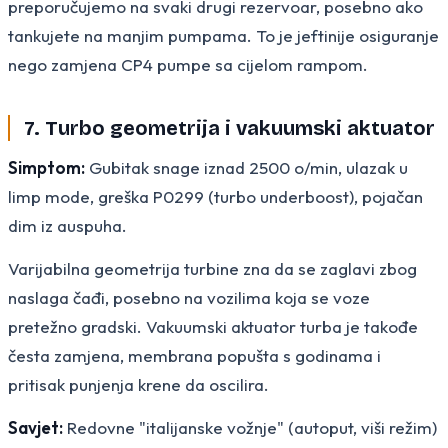
preporučujemo na svaki drugi rezervoar, posebno ako
tankujete na manjim pumpama. To je jeftinije osiguranje
nego zamjena CP4 pumpe sa cijelom rampom.
7. Turbo geometrija i vakuumski aktuator
Simptom:
Gubitak snage iznad 2500 o/min, ulazak u
limp mode, greška P0299 (turbo underboost), pojačan
dim iz auspuha.
Varijabilna geometrija turbine zna da se zaglavi zbog
naslaga čađi, posebno na vozilima koja se voze
pretežno gradski. Vakuumski aktuator turba je takođe
česta zamjena, membrana popušta s godinama i
pritisak punjenja krene da oscilira.
Savjet:
Redovne "italijanske vožnje" (autoput, viši režim)