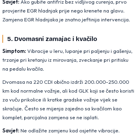
Savjet:
Ako gubite antifriz bez vidljivog curenja, prvo
provjerite EGR hladnjak prije nego krenete na glavu.
Zamjena EGR hladnjaka je znatno jeftinija intervencija.
5. Dvomasni zamajac i kvačilo
Simptom:
Vibracije u leru, lupanje pri paljenju i gašenju,
trzanje pri kretanju iz mirovanja, zveckanje pri pritisku
na pedalu kvačila.
Dvomasa na 220 CDI obično izdrži 200.000-250.000
km kod normalne vožnje, ali kod GLK koji se često koristi
za vuču prikolice ili kratke gradske vožnje vijek se
skraćuje. Često se mijenja zajedno sa kvačilom kao
komplet, parcijalna zamjena se ne isplati.
Savjet:
Ne odlažite zamjenu kad osjetite vibracije.