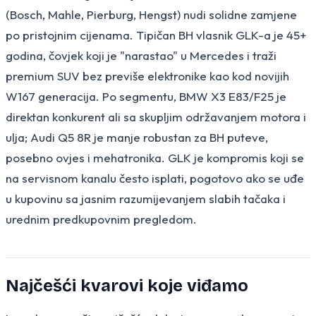
(Bosch, Mahle, Pierburg, Hengst) nudi solidne zamjene
po pristojnim cijenama. Tipičan BH vlasnik GLK-a je 45+
godina, čovjek koji je "narastao" u Mercedes i traži
premium SUV bez previše elektronike kao kod novijih
W167 generacija. Po segmentu, BMW X3 E83/F25 je
direktan konkurent ali sa skupljim održavanjem motora i
ulja; Audi Q5 8R je manje robustan za BH puteve,
posebno ovjes i mehatronika. GLK je kompromis koji se
na servisnom kanalu često isplati, pogotovo ako se uđe
u kupovinu sa jasnim razumijevanjem slabih tačaka i
urednim predkupovnim pregledom.
Najčešći kvarovi koje viđamo