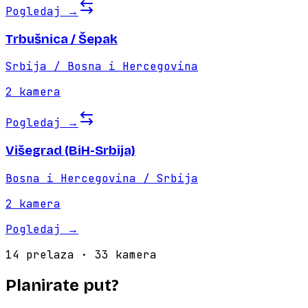
Pogledaj
→
Trbušnica / Šepak
Srbija / Bosna i Hercegovina
2
kamera
Pogledaj
→
Višegrad (BiH-Srbija)
Bosna i Hercegovina / Srbija
2
kamera
Pogledaj
→
14
prelaza
·
33
kamera
Planirate put?