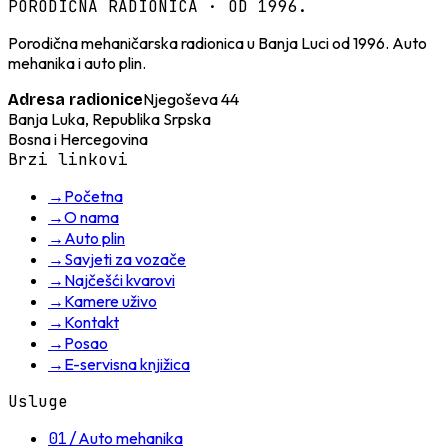
PORODIČNA RADIONICA · OD 1996.
Porodična mehaničarska radionica u Banja Luci od 1996. Auto
mehanika i auto plin.
Njegoševa 44
Adresa radionice
Banja Luka, Republika Srpska
Bosna i Hercegovina
Brzi linkovi
→
Početna
→
O nama
→
Auto plin
→
Savjeti za vozače
→
Najčešći kvarovi
→
Kamere uživo
→
Kontakt
→
Posao
→
E-servisna knjižica
Usluge
01
/
Auto mehanika