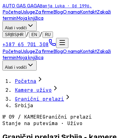
AUTO GAS
GAGA
Banja Luka · Od 1996.
Početna
Usluge
Za firme
Blog
O nama
Kontakt
Zakaži
termin
Moja knjižica
Alati i vodiči
/
/
SR|BS|HR
EN
RU
+387 65 701 308
Početna
Usluge
Za firme
Blog
O nama
Kontakt
Zakaži
termin
Moja knjižica
Alati i vodiči
Početna
Kamere uživo
Granični prelazi
Srbija
№
09
/
KAMERE
Granični prelazi
Stanje na putevima · Uživo
Granični prelazi Srbija - kamere