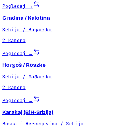
Pogledaj
→
Gradina / Kalotina
Srbija / Bugarska
2
kamera
Pogledaj
→
Horgoš / Röszke
Srbija / Mađarska
2
kamera
Pogledaj
→
Karakaj (BiH-Srbija)
Bosna i Hercegovina / Srbija