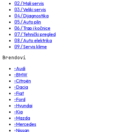
02
/
Mali servis
03
/
Veliki servis
04
/
Dijagnostika
05
/
Auto plin
06
/
Trap i kočnice
07
/
Tehnički pregled
08
/
Auto elektrika
09
/
Servis klime
Brendovi
◦
Audi
◦
BMW
◦
Citroën
◦
Dacia
◦
Fiat
◦
Ford
◦
Hyundai
◦
Kia
◦
Mazda
◦
Mercedes
◦
Nissan