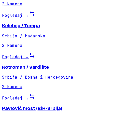
2
kamera
Pogledaj
→
Kelebija / Tompa
Srbija / Mađarska
2
kamera
Pogledaj
→
Kotroman / Vardište
Srbija / Bosna i Hercegovina
2
kamera
Pogledaj
→
Pavlović most (BiH-Srbija)