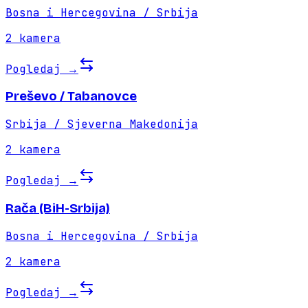
Bosna i Hercegovina / Srbija
2
kamera
Pogledaj
→
Preševo / Tabanovce
Srbija / Sjeverna Makedonija
2
kamera
Pogledaj
→
Rača (BiH-Srbija)
Bosna i Hercegovina / Srbija
2
kamera
Pogledaj
→