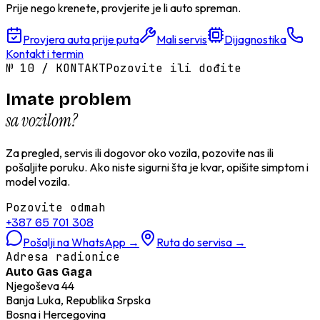
Prije nego krenete, provjerite je li auto spreman.
Provjera auta prije puta
Mali servis
Dijagnostika
Kontakt i termin
№
10
/
KONTAKT
Pozovite ili dođite
Imate problem
sa vozilom?
Za pregled, servis ili dogovor oko vozila, pozovite nas ili
pošaljite poruku. Ako niste sigurni šta je kvar, opišite simptom i
model vozila.
Pozovite odmah
+387 65 701 308
Pošalji na WhatsApp
→
Ruta do servisa
→
Adresa radionice
Auto Gas Gaga
Njegoševa 44
Banja Luka, Republika Srpska
Bosna i Hercegovina