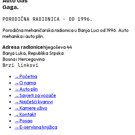
Auto Gas
Gaga.
PORODIČNA RADIONICA · OD 1996.
Porodična mehaničarska radionica u Banja Luci od 1996. Auto
mehanika i auto plin.
Njegoševa 44
Adresa radionice
Banja Luka, Republika Srpska
Bosna i Hercegovina
Brzi linkovi
→
Početna
→
O nama
→
Auto plin
→
Savjeti za vozače
→
Najčešći kvarovi
→
Kamere uživo
→
Kontakt
→
Posao
→
E-servisna knjižica