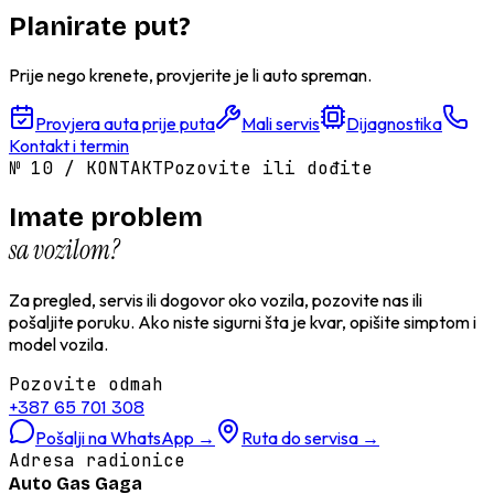
Planirate put?
Prije nego krenete, provjerite je li auto spreman.
Provjera auta prije puta
Mali servis
Dijagnostika
Kontakt i termin
№
10
/
KONTAKT
Pozovite ili dođite
Imate problem
sa vozilom?
Za pregled, servis ili dogovor oko vozila, pozovite nas ili
pošaljite poruku. Ako niste sigurni šta je kvar, opišite simptom i
model vozila.
Pozovite odmah
+387 65 701 308
Pošalji na WhatsApp
→
Ruta do servisa
→
Adresa radionice
Auto Gas Gaga