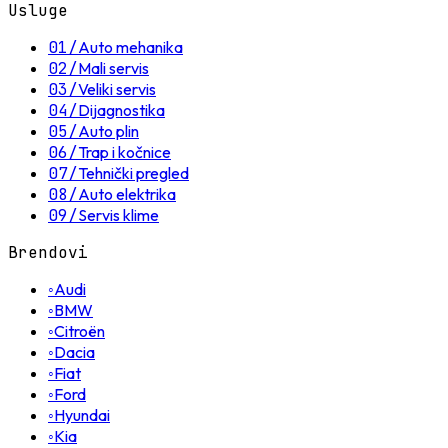
Usluge
01
/
Auto mehanika
02
/
Mali servis
03
/
Veliki servis
04
/
Dijagnostika
05
/
Auto plin
06
/
Trap i kočnice
07
/
Tehnički pregled
08
/
Auto elektrika
09
/
Servis klime
Brendovi
◦
Audi
◦
BMW
◦
Citroën
◦
Dacia
◦
Fiat
◦
Ford
◦
Hyundai
◦
Kia