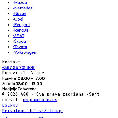
◦
Mazda
◦
Mercedes
◦
Nissan
◦
Opel
◦
Peugeot
◦
Renault
◦
SEAT
◦
Škoda
◦
Toyota
◦
Volkswagen
Kontakt
+387 65 701 308
Pozovi ili Viber
Pon-Pet
08:00 - 17:00
Subota
08:00 - 13:00
Nedjelja
Zatvoreno
©
2026
AGG ·
Sva prava zadržana.
·
Sajt
razvili
magnumcode.rs
BS
EN
RU
Privatnost
Uslovi
Sitemap