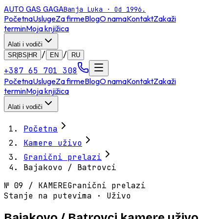
AUTO GAS
GAGA
Banja Luka · Od 1996.
Početna
Usluge
Za firme
Blog
O nama
Kontakt
Zakaži
termin
Moja knjižica
Alati i vodiči
/
/
SR|BS|HR
EN
RU
+387 65 701 308
Početna
Usluge
Za firme
Blog
O nama
Kontakt
Zakaži
termin
Moja knjižica
Alati i vodiči
Početna
Kamere uživo
Granični prelazi
Bajakovo / Batrovci
№
09
/
KAMERE
Granični prelazi
Stanje na putevima · Uživo
Bajakovo / Batrovci kamere uživo