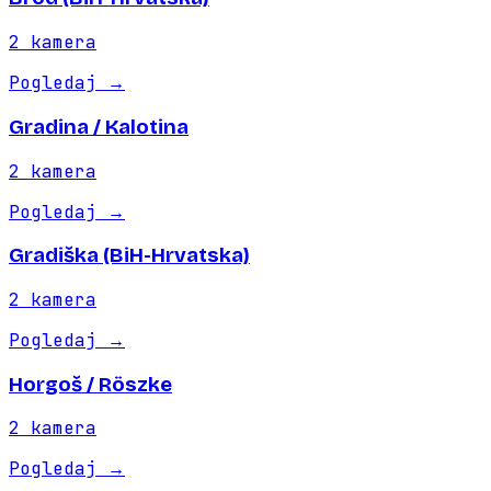
2
kamera
Pogledaj
→
Gradina / Kalotina
2
kamera
Pogledaj
→
Gradiška (BiH-Hrvatska)
2
kamera
Pogledaj
→
Horgoš / Röszke
2
kamera
Pogledaj
→