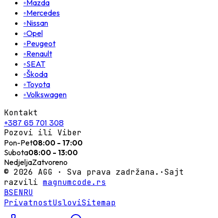
◦
Mazda
◦
Mercedes
◦
Nissan
◦
Opel
◦
Peugeot
◦
Renault
◦
SEAT
◦
Škoda
◦
Toyota
◦
Volkswagen
Kontakt
+387 65 701 308
Pozovi ili Viber
Pon-Pet
08:00 - 17:00
Subota
08:00 - 13:00
Nedjelja
Zatvoreno
©
2026
AGG ·
Sva prava zadržana.
·
Sajt
razvili
magnumcode.rs
BS
EN
RU
Privatnost
Uslovi
Sitemap