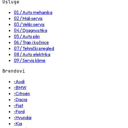
Usluge
01
/
Auto mehanika
02
/
Mali servis
03
/
Veliki servis
04
/
Dijagnostika
05
/
Auto plin
06
/
Trap i kočnice
07
/
Tehnički pregled
08
/
Auto elektrika
09
/
Servis klime
Brendovi
◦
Audi
◦
BMW
◦
Citroën
◦
Dacia
◦
Fiat
◦
Ford
◦
Hyundai
◦
Kia