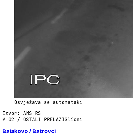
Osvježava se automatski
Izvor
:
AMS RS
№
02
/
OSTALI PRELAZI
Slicni
Bajakovo / Batrovci