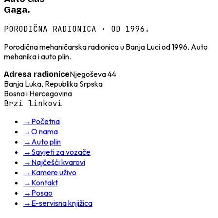
Gaga.
PORODIČNA RADIONICA · OD 1996.
Porodična mehaničarska radionica u Banja Luci od 1996. Auto
mehanika i auto plin.
Njegoševa 44
Adresa radionice
Banja Luka, Republika Srpska
Bosna i Hercegovina
Brzi linkovi
→
Početna
→
O nama
→
Auto plin
→
Savjeti za vozače
→
Najčešći kvarovi
→
Kamere uživo
→
Kontakt
→
Posao
→
E-servisna knjižica