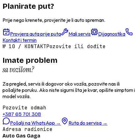
Planirate put?
Prije nego krenete, provjerite je li auto spreman.
Provjera auta prije puta
Mali servis
Dijagnostika
Kontakt i termin
№
10
/
KONTAKT
Pozovite ili dođite
Imate problem
sa vozilom?
Za pregled, servis ili dogovor oko vozila, pozovite nas ili
pošaljite poruku. Ako niste sigurni šta je kvar, opišite simptom i
model vozila.
Pozovite odmah
+387 65 701 308
Pošalji na WhatsApp
→
Ruta do servisa
→
Adresa radionice
Auto Gas Gaga