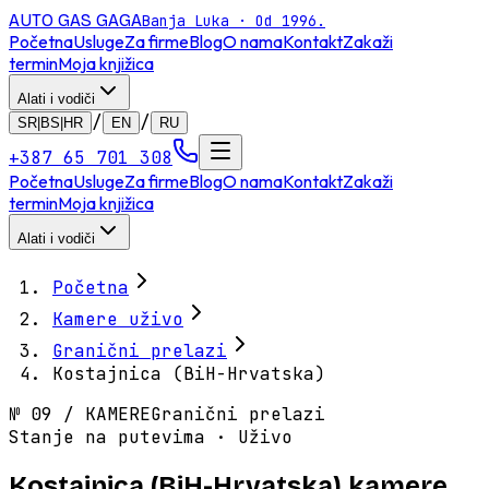
AUTO GAS
GAGA
Banja Luka · Od 1996.
Početna
Usluge
Za firme
Blog
O nama
Kontakt
Zakaži
termin
Moja knjižica
Alati i vodiči
/
/
SR|BS|HR
EN
RU
+387 65 701 308
Početna
Usluge
Za firme
Blog
O nama
Kontakt
Zakaži
termin
Moja knjižica
Alati i vodiči
Početna
Kamere uživo
Granični prelazi
Kostajnica (BiH-Hrvatska)
№
09
/
KAMERE
Granični prelazi
Stanje na putevima · Uživo
Kostajnica (BiH-Hrvatska) kamere