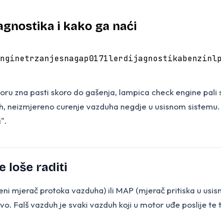
agnostika i kako ga naći
ngine
trzanje
snaga
p0171
ler
dijagnostika
benzin
l
ru zna pasti skoro do gašenja, lampica check engine pali se
duh, neizmjereno curenje vazduha negdje u usisnom sistemu
".
 loše raditi
ni mjerač protoka vazduha) ili MAP (mjerač pritiska u usis
ivo. Falš vazduh je svaki vazduh koji u motor uđe poslije te