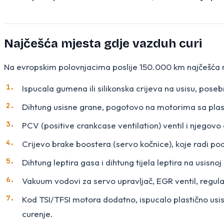
Najčešća mjesta gdje vazduh curi
Na evropskim polovnjacima poslije 150.000 km najčešća m
Ispucala gumena ili silikonska crijeva na usisu, pose
Dihtung usisne grane, pogotovo na motorima sa pla
PCV (positive crankcase ventilation) ventil i njegovo c
Crijevo brake boostera (servo kočnice), koje radi p
Dihtung leptira gasa i dihtung tijela leptira na usisnoj
Vakuum vodovi za servo upravljač, EGR ventil, regulat
Kod TSI/TFSI motora dodatno, ispucalo plastično usis
curenje.