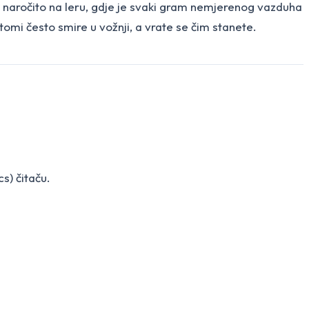
, naročito na leru, gdje je svaki gram nemjerenog vazduha
omi često smire u vožnji, a vrate se čim stanete.
s) čitaču.