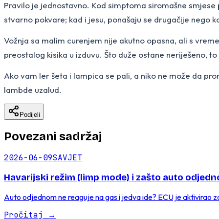
Pravilo je jednostavno. Kod simptoma siromašne smjese pr
stvarno pokvare; kad i jesu, ponašaju se drugačije nego k
Vožnja sa malim curenjem nije akutno opasna, ali s vremen
preostalog kisika u izduvu. Što duže ostane neriješeno, to 
Ako vam ler šeta i lampica se pali, a niko ne može da pr
lambde uzalud.
Podijeli
Povezani sadržaj
2026-06-09
SAVJET
Havarijski režim (limp mode) i zašto auto odje
Auto odjednom ne reaguje na gas i jedva ide? ECU je aktivirao zaš
Pročitaj
→