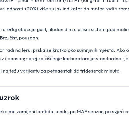
čita STFT (short-term fuel trim) i LTFT (long-term fuel trim
 vrijednosti +20% i više su jak indikator da motor radi sir
i uređaj ubacuje gust, hladan dim u usisni sistem pod malim
Brz, čist, pouzdan.
r radi na leru, prska se kratko oko sumnjivih mjesta. Ako ob
aljiv i opasan; sprej za čišćenje karburatora je standardno rj
 i najtežu varijantu za petnaestak do tridesetak minuta.
 uzrok
eko mu zamijeni lambda sondu, pa MAF senzor, pa svjećice, 