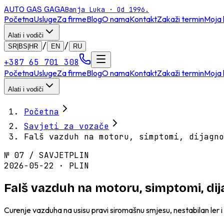
AUTO GAS
GAGA
Banja Luka · Od 1996.
Početna
Usluge
Za firme
Blog
O nama
Kontakt
Zakaži termin
Moja 
Alati i vodiči
/
/
SR|BS|HR
EN
RU
+387 65 701 308
Početna
Usluge
Za firme
Blog
O nama
Kontakt
Zakaži termin
Moja 
Alati i vodiči
Početna
Savjeti za vozače
Falš vazduh na motoru, simptomi, dijagno
№
07
/
SAVJET
PLIN
2026-05-22 · PLIN
Falš vazduh na motoru, simptomi, dij
Curenje vazduha na usisu pravi siromašnu smjesu, nestabilan ler i P