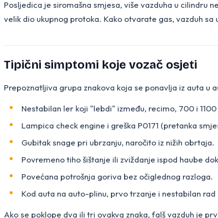
Posljedica je siromašna smjesa, više vazduha u cilindru n
velik dio ukupnog protoka. Kako otvarate gas, vazduh sa u
Tipični simptomi koje vozač osjeti
Prepoznatljiva grupa znakova koja se ponavlja iz auta u a
Nestabilan ler koji "lebdi" između, recimo, 700 i 110
Lampica check engine i greška P0171 (pretanka smjes
Gubitak snage pri ubrzanju, naročito iz nižih obrtaja.
Povremeno tiho šištanje ili zviždanje ispod haube dok
Povećana potrošnja goriva bez očiglednog razloga.
Kod auta na auto-plinu, prvo trzanje i nestabilan rad o
Ako se poklope dva ili tri ovakva znaka, falš vazduh je pr