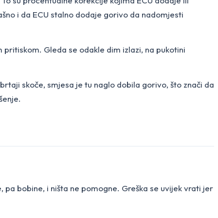
). To su procentualne korekcije kojima ECU dodaje ili
omašno i da ECU stalno dodaje gorivo da nadomjesti
 pritiskom. Gleda se odakle dim izlazi, na pukotini
rtaji skoče, smjesa je tu naglo dobila gorivo, što znači da
ešenje.
pa bobine, i ništa ne pomogne. Greška se uvijek vrati jer