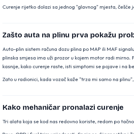
Curenje rijetko dolazi sa jednog "glavnog" mjesta, češće je 
Zašto auta na plinu prva pokažu pro
Auto-plin sistem računa dozu plina po MAP ili MAF signal
plinska smjesa ima uži prozor u kojem motor radi mirno. Pr
kasnije, kako curenje raste, isti simptomi se pojave i na b
Zato u radionici, kada vozač kaže "trza mi samo na plinu", 
Kako mehaničar pronalazi curenje
Tri alata koja se kod nas redovno koriste, redom po tačno