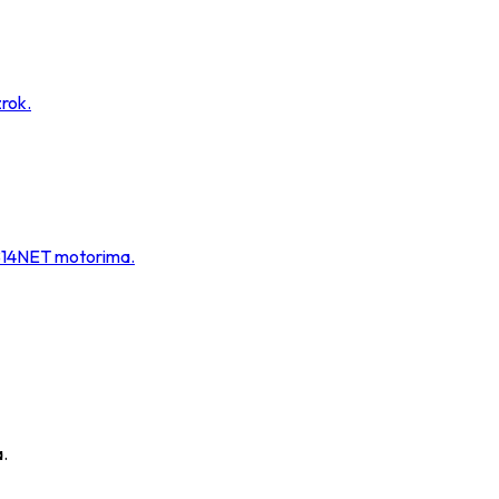
zrok.
i B14NET motorima.
a.