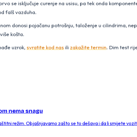
vo se isključuje curenje na usisu, pa tek onda komponente.
od falš vazduha.
om donosi pojačanu potrošnju, taloženje u cilindrima, nepr
više košta.
onađe uzrok,
svratite kod nas
ili
zakažite termin
. Dim test ri
dnom nema snagu
titni režim. Objašnjavamo zašto se to dešava i da li smijete voziti