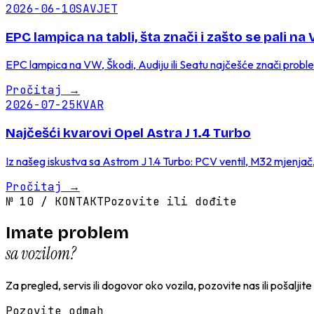
2026-06-10
SAVJET
EPC lampica na tabli, šta znači i zašto se pali na
EPC lampica na VW, Škodi, Audiju ili Seatu najčešće znači probl
Pročitaj
→
2026-07-25
KVAR
Najčešći kvarovi Opel Astra J 1.4 Turbo
Iz našeg iskustva sa Astrom J 1.4 Turbo: PCV ventil, M32 mjenja
Pročitaj
→
№
10
/
KONTAKT
Pozovite ili dođite
Imate problem
sa vozilom?
Za pregled, servis ili dogovor oko vozila, pozovite nas ili pošaljit
Pozovite odmah