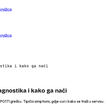
knjižica
knjižica
stika i kako ga naći
agnostika i kako ga naći
0171 grešku. Tipični simptomi, gdje curi i kako se traži u servisu.