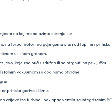
jesta na kojima nalazimo curenje su:
bno na turbo motorima gdje guma stari od topline i pritiska.
stičnom usisnom granom.
rijevo, koje zna pući uzdužno ili se otrgnuti na priključku.
od stalnim vakuumom i s godinama otvrdne.
 grani.
or pritiska goriva i klimu.
no crijevo iza turbine i poklopac ventila sa integrisanim 