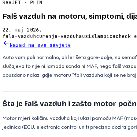
SAVJET ·
PLIN
Falš vazduh na motoru, simptomi, dij
22. maj 2026.
fals-vazduh
curenje-vazduha
usis
lampica
check e
Nazad na sve savjete
Auto vam pali normalno, ali ler šeta gore-dolje, na semafo
slučajeva to nije ni lambda sonda ni MAF, nego falš vaz
pouzdano nalazi gdje motoru "fali vazduha koji se ne broji
Šta je falš vazduh i zašto motor počne
Motor mjeri količinu vazduha koji ulazi pomoću MAF (mase
jedinica (ECU, electronic control unit) precizno dozira gor