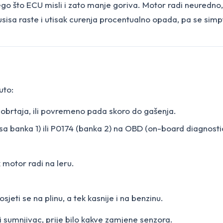
ego što ECU misli i zato manje goriva. Motor radi neuredno
sisa raste i utisak curenja procentualno opada, pa se simpt
uto:
0 obrtaja, ili povremeno pada skoro do gašenja.
a banka 1) ili P0174 (banka 2) na OBD (on-board diagnostic
 motor radi na leru.
sjeti se na plinu, a tek kasnije i na benzinu.
vi sumnjivac, prije bilo kakve zamjene senzora.