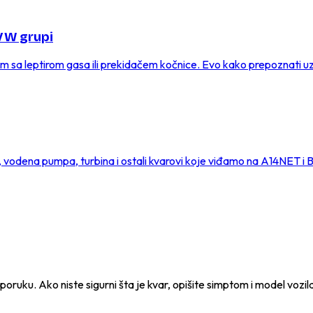
 VW grupi
em sa leptirom gasa ili prekidačem kočnice. Evo kako prepoznati u
č, vodena pumpa, turbina i ostali kvarovi koje viđamo na A14NET 
e poruku. Ako niste sigurni šta je kvar, opišite simptom i model vozil