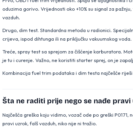
Prvo, OBD i fuel trim vrijednosti. Spaja se dijagnostika i 
oduzima gorivo. Vrijednosti oko +10% su signal za pažnju,
vazduh.
Drugo, dim test. Standardna metoda u radionici. Specijaln
crijeva, ispod dihtunga ili na priključku vakuumskog voda. 
Treće, spray test sa sprejom za čišćenje karburatora. Moto
je tu i curenje. Važno, ne koristiti starter sprej, on je zap
Kombinacija fuel trim podataka i dim testa najčešće riješi
Šta ne raditi prije nego se nađe pravi
Najčešća greška koju vidimo, vozač ode po greški P0171, n
pravi uzrok, falš vazduh, niko nije ni tražio.