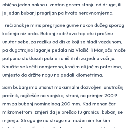
obično jedna pakna u znatno gorem stanju od druge, ili
je jedan bubanj pregrijan pa hvata neravnomjerno.
Treći znak je miris pregrijane gume nakon dužeg sporog
kočenja niz brdo. Bubanj zadržava toplotu i prašinu
unutar sebe, za razliku od diska koji se hladi vazduhom,
pa dugotrajno laganje pedala niz Vlašić ili Manjaču može
potpuno staklasati pakne i uništiti ih za jednu vožnju.
Naučite se kočiti odmjereno, kraćim ali jačim potezima,
umjesto da držite nogu na pedali kilometrima.
Sam bubanj ima utisnut maksimalni dozvoljeni unutrašnji
prečnik, najčešće na vanjskoj strani, na primjer 200,9
mm za bubanj nominalnog 200 mm. Kad mehaničar
mikrometrom izmjeri da je prešao tu granicu, bubanj se
mijenja. Struganje na strugu na modernim tankim