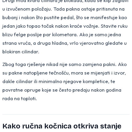
Drugi mod kvara cilindra je blokada, kada se klip zaglavi
u izvučenom položaju. Tada pakna ostaje pritisnuta na
bubanj i nakon što pustite pedal, što se manifestuje kao
jedan jako topao točak nakon kraće vožnje. Stavite ruku
blizu felge poslije par kilometara. Ako je samo jedna
strana vruća, a druga hladna, vrlo vjerovatno gledate u
blokiran cilindar.
Zbog toga rješenje nikad nije samo zamjena pakni. Ako
su pakne natopljene tečnošću, mora se mijenjati i izvor,
dakle cilindar ili minimalno njegove kompletice, te
povratne opruge koje se često predaju nakon godina
rada na toploti.
Kako ručna kočnica otkriva stanje