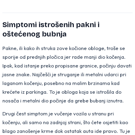
Simptomi istrošenih pakni i
oštećenog bubnja
Pakne, ili kako ih struka zove kočione obloge, troše se
sporije od prednjih pločica jer rade manji dio kočenja.
Ipak, kad istanje preko propisane granice, počinju davati
jasne znake. Najčešći je struganje ili metalni udarci pri
laganom kočenju, posebno na malim brzinama kad
krećete iz parkinga. To je obloga koja se istrošila do
nosača i metalni dio počinje da grebe bubanj iznutra.
Drugi čest simptom je vučenje vozila u stranu pri
kočenju, ali samo na zadnjoj strani, što ćete osjetiti kao
blago zanošenje krme dok ostatak auta ide pravo. Tu je