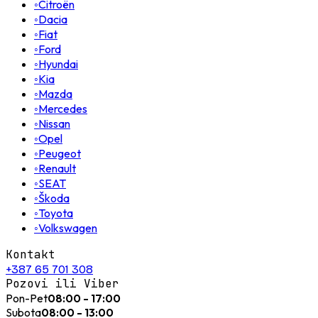
◦
Citroën
◦
Dacia
◦
Fiat
◦
Ford
◦
Hyundai
◦
Kia
◦
Mazda
◦
Mercedes
◦
Nissan
◦
Opel
◦
Peugeot
◦
Renault
◦
SEAT
◦
Škoda
◦
Toyota
◦
Volkswagen
Kontakt
+387 65 701 308
Pozovi ili Viber
Pon-Pet
08:00 - 17:00
Subota
08:00 - 13:00