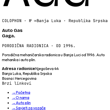
COLOPHON · №
∞
Banja Luka · Republika Srpska
Auto Gas
Gaga.
PORODIČNA RADIONICA · OD 1996.
Porodična mehaničarska radionica u Banja Luci od 1996. Auto
mehanika i auto plin.
Njegoševa 44
Adresa radionice
Banja Luka, Republika Srpska
Bosna i Hercegovina
Brzi linkovi
→
Početna
→
O nama
→
Auto plin
→
Savjeti za vozače