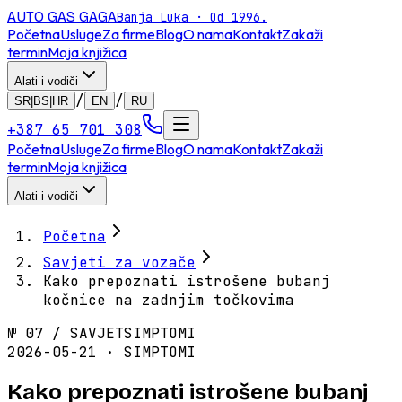
AUTO GAS
GAGA
Banja Luka · Od 1996.
Početna
Usluge
Za firme
Blog
O nama
Kontakt
Zakaži
termin
Moja knjižica
Alati i vodiči
/
/
SR|BS|HR
EN
RU
+387 65 701 308
Početna
Usluge
Za firme
Blog
O nama
Kontakt
Zakaži
termin
Moja knjižica
Alati i vodiči
Početna
Savjeti za vozače
Kako prepoznati istrošene bubanj
kočnice na zadnjim točkovima
№
07
/
SAVJET
SIMPTOMI
2026-05-21 · SIMPTOMI
Kako prepoznati istrošene bubanj