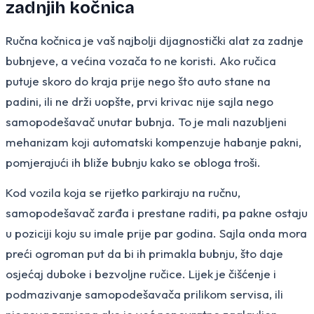
zadnjih kočnica
Ručna kočnica je vaš najbolji dijagnostički alat za zadnje
bubnjeve, a većina vozača to ne koristi. Ako ručica
putuje skoro do kraja prije nego što auto stane na
padini, ili ne drži uopšte, prvi krivac nije sajla nego
samopodešavač unutar bubnja. To je mali nazubljeni
mehanizam koji automatski kompenzuje habanje pakni,
pomjerajući ih bliže bubnju kako se obloga troši.
Kod vozila koja se rijetko parkiraju na ručnu,
samopodešavač zarđa i prestane raditi, pa pakne ostaju
u poziciji koju su imale prije par godina. Sajla onda mora
preći ogroman put da bi ih primakla bubnju, što daje
osjećaj duboke i bezvoljne ručice. Lijek je čišćenje i
podmazivanje samopodešavača prilikom servisa, ili