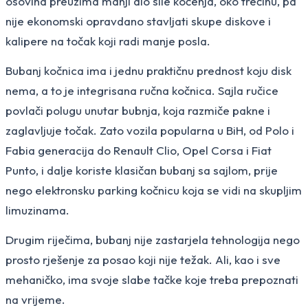
osovina preuzima manji dio sile kočenja, oko trećinu, pa
nije ekonomski opravdano stavljati skupe diskove i
kalipere na točak koji radi manje posla.
Bubanj kočnica ima i jednu praktičnu prednost koju disk
nema, a to je integrisana ručna kočnica. Sajla ručice
povlači polugu unutar bubnja, koja razmiče pakne i
zaglavljuje točak. Zato vozila popularna u BiH, od Polo i
Fabia generacija do Renault Clio, Opel Corsa i Fiat
Punto, i dalje koriste klasičan bubanj sa sajlom, prije
nego elektronsku parking kočnicu koja se vidi na skupljim
limuzinama.
Drugim riječima, bubanj nije zastarjela tehnologija nego
prosto rješenje za posao koji nije težak. Ali, kao i sve
mehaničko, ima svoje slabe tačke koje treba prepoznati
na vrijeme.