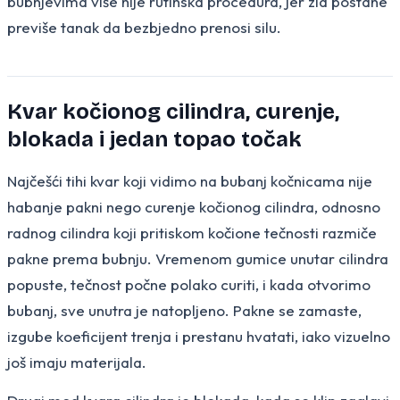
bubnjevima više nije rutinska procedura, jer zid postane
previše tanak da bezbjedno prenosi silu.
Kvar kočionog cilindra, curenje,
blokada i jedan topao točak
Najčešći tihi kvar koji vidimo na bubanj kočnicama nije
habanje pakni nego curenje kočionog cilindra, odnosno
radnog cilindra koji pritiskom kočione tečnosti razmiče
pakne prema bubnju. Vremenom gumice unutar cilindra
popuste, tečnost počne polako curiti, i kada otvorimo
bubanj, sve unutra je natopljeno. Pakne se zamaste,
izgube koeficijent trenja i prestanu hvatati, iako vizuelno
još imaju materijala.