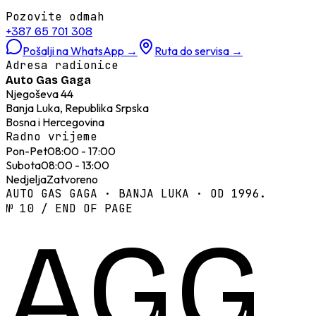
Pozovite odmah
+387 65 701 308
Pošalji na WhatsApp
→
Ruta do servisa
→
Adresa radionice
Auto Gas Gaga
Njegoševa 44
Banja Luka, Republika Srpska
Bosna i Hercegovina
Radno vrijeme
Pon-Pet
08:00 - 17:00
Subota
08:00 - 13:00
Nedjelja
Zatvoreno
AUTO GAS GAGA · BANJA LUKA · OD 1996.
№ 10 / END OF PAGE
AGG