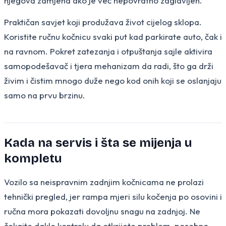
njegova zamjena ako je već nepovratno zaglavljen.
Praktičan savjet koji produžava život cijelog sklopa.
Koristite ručnu kočnicu svaki put kad parkirate auto, čak i
na ravnom. Pokret zatezanja i otpuštanja sajle aktivira
samopodešavač i tjera mehanizam da radi, što ga drži
živim i čistim mnogo duže nego kod onih koji se oslanjaju
samo na prvu brzinu.
Kada na servis i šta se mijenja u
kompletu
Vozilo sa neispravnim zadnjim kočnicama ne prolazi
tehnički pregled, jer rampa mjeri silu kočenja po osovini i
ručna mora pokazati dovoljnu snagu na zadnjoj. Ne
čekajte dakle kontrolu da otkrijete problem, posebno