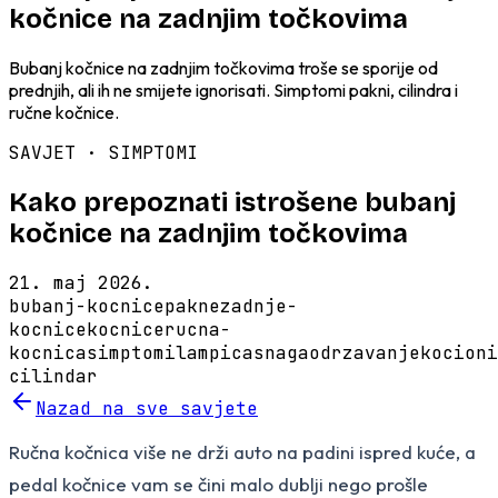
kočnice na zadnjim točkovima
Bubanj kočnice na zadnjim točkovima troše se sporije od
prednjih, ali ih ne smijete ignorisati. Simptomi pakni, cilindra i
ručne kočnice.
SAVJET ·
SIMPTOMI
Kako prepoznati istrošene bubanj
kočnice na zadnjim točkovima
21. maj 2026.
bubanj-kocnice
pakne
zadnje-
kocnice
kocnice
rucna-
kocnica
simptomi
lampica
snaga
odrzavanje
kocioni
cilindar
Nazad na sve savjete
Ručna kočnica više ne drži auto na padini ispred kuće, a
pedal kočnice vam se čini malo dublji nego prošle