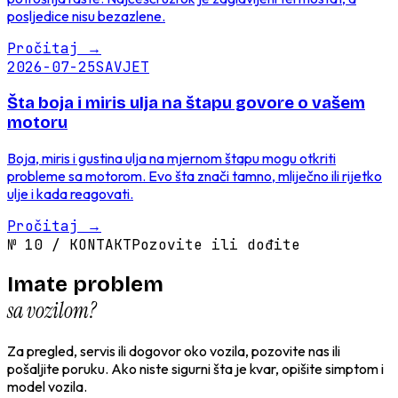
posljedice nisu bezazlene.
Pročitaj
→
2026-07-25
SAVJET
Šta boja i miris ulja na štapu govore o vašem
motoru
Boja, miris i gustina ulja na mjernom štapu mogu otkriti
probleme sa motorom. Evo šta znači tamno, mliječno ili rijetko
ulje i kada reagovati.
Pročitaj
→
№
10
/
KONTAKT
Pozovite ili dođite
Imate problem
sa vozilom?
Za pregled, servis ili dogovor oko vozila, pozovite nas ili
pošaljite poruku. Ako niste sigurni šta je kvar, opišite simptom i
model vozila.