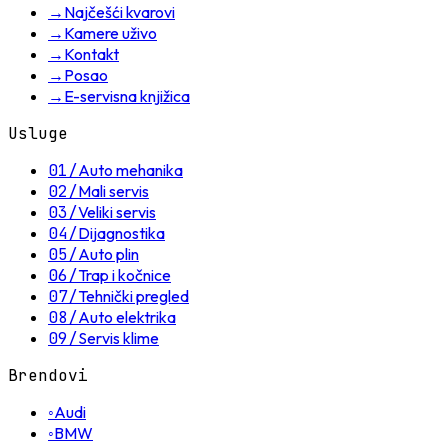
→
Najčešći kvarovi
→
Kamere uživo
→
Kontakt
→
Posao
→
E-servisna knjižica
Usluge
01
/
Auto mehanika
02
/
Mali servis
03
/
Veliki servis
04
/
Dijagnostika
05
/
Auto plin
06
/
Trap i kočnice
07
/
Tehnički pregled
08
/
Auto elektrika
09
/
Servis klime
Brendovi
◦
Audi
◦
BMW