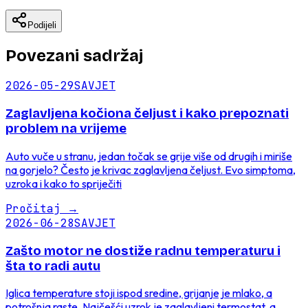
Podijeli
Povezani sadržaj
2026-05-29
SAVJET
Zaglavljena kočiona čeljust i kako prepoznati
problem na vrijeme
Auto vuče u stranu, jedan točak se grije više od drugih i miriše
na gorjelo? Često je krivac zaglavljena čeljust. Evo simptoma,
uzroka i kako to spriječiti
Pročitaj
→
2026-06-28
SAVJET
Zašto motor ne dostiže radnu temperaturu i
šta to radi autu
Iglica temperature stoji ispod sredine, grijanje je mlako, a
potrošnja raste. Najčešći uzrok je zaglavljeni termostat, a