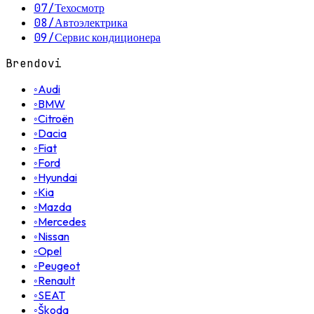
07
/
Техосмотр
08
/
Автоэлектрика
09
/
Сервис кондиционера
Brendovi
◦
Audi
◦
BMW
◦
Citroën
◦
Dacia
◦
Fiat
◦
Ford
◦
Hyundai
◦
Kia
◦
Mazda
◦
Mercedes
◦
Nissan
◦
Opel
◦
Peugeot
◦
Renault
◦
SEAT
◦
Škoda