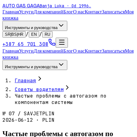
AUTO GAS
GAGA
Banja Luka · Od 1996.
Главная
Услуги
Для компаний
Блог
О нас
Контакт
Записаться
Моя
книжка
Инструменты и руководства
/
/
SR|BS|HR
EN
RU
+387 65 701 308
Главная
Услуги
Для компаний
Блог
О нас
Контакт
Записаться
Моя
книжка
Инструменты и руководства
Главная
Советы водителям
Частые проблемы с автогазом по
компонентам системы
№
07
/
SAVJET
PLIN
2026-06-12 · PLIN
Частые проблемы с автогазом по