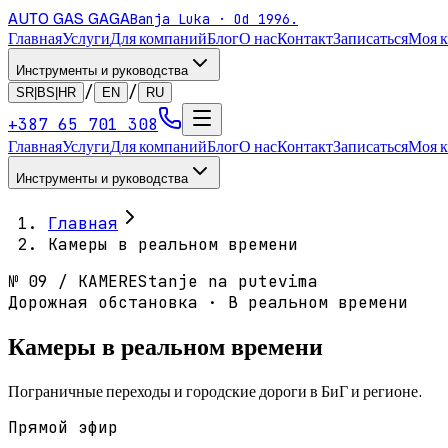
AUTO GAS
GAGA
Banja Luka · Od 1996.
Главная
Услуги
Для компаний
Блог
О нас
Контакт
Записаться
Моя 
Инструменты и руководства
/
/
SR|BS|HR
EN
RU
+387 65 701 308
Главная
Услуги
Для компаний
Блог
О нас
Контакт
Записаться
Моя 
Инструменты и руководства
Главная
Камеры в реальном времени
№
09
/
KAMERE
Stanje na putevima
Дорожная обстановка · В реальном времени
Камеры в реальном времени
Пограничные переходы и городские дороги в БиГ и регионе.
Прямой эфир