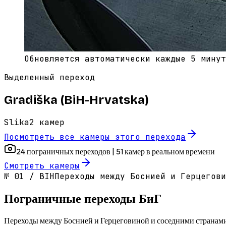
Обновляется автоматически каждые 5 минут
Выделенный переход
Gradiška (BiH-Hrvatska)
Slika
2
камер
Посмотреть все камеры этого перехода
24 пограничных переходов | 51 камер в реальном времени
Смотреть камеры
№
01
/
BIH
Переходы между Боснией и Герцегови
Пограничные переходы БиГ
Переходы между Боснией и Герцеговиной и соседними странам