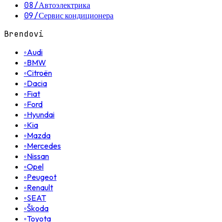
08
/
Автоэлектрика
09
/
Сервис кондиционера
Brendovi
◦
Audi
◦
BMW
◦
Citroën
◦
Dacia
◦
Fiat
◦
Ford
◦
Hyundai
◦
Kia
◦
Mazda
◦
Mercedes
◦
Nissan
◦
Opel
◦
Peugeot
◦
Renault
◦
SEAT
◦
Škoda
◦
Toyota