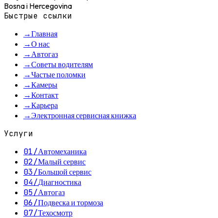
Bosna i Hercegovina
Быстрые ссылки
→
Главная
→
О нас
→
Автогаз
→
Советы водителям
→
Частые поломки
→
Камеры
→
Контакт
→
Карьера
→
Электронная сервисная книжка
Услуги
01
/
Автомеханика
02
/
Малый сервис
03
/
Большой сервис
04
/
Диагностика
05
/
Автогаз
06
/
Подвеска и тормоза
07
/
Техосмотр