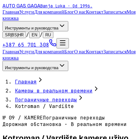
AUTO GAS
GAGA
Banja Luka · Od 1996.
Главная
Услуги
Для компаний
Блог
О нас
Контакт
Записаться
Моя
книжка
Инструменты и руководства
/
/
SR|BS|HR
EN
RU
+387 65 701 308
Главная
Услуги
Для компаний
Блог
О нас
Контакт
Записаться
Моя
книжка
Инструменты и руководства
Главная
Камеры в реальном времени
Пограничные переходы
Kotroman / Vardište
№
09
/
KAMERE
Пограничные переходы
Дорожная обстановка · В реальном времени
Kotroman / Vardište kamere uživo