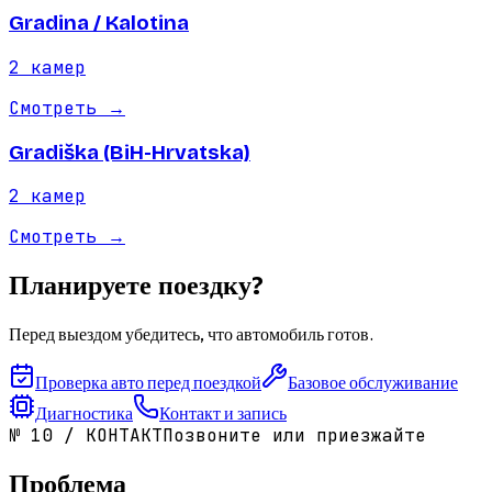
Gradina / Kalotina
2
камер
Смотреть
→
Gradiška (BiH-Hrvatska)
2
камер
Смотреть
→
Планируете поездку?
Перед выездом убедитесь, что автомобиль готов.
Проверка авто перед поездкой
Базовое обслуживание
Диагностика
Контакт и запись
№
10
/
КОНТАКТ
Позвоните или приезжайте
Проблема