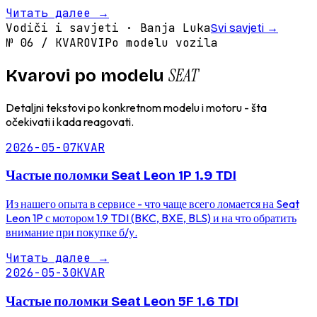
Читать далее
→
Vodiči i savjeti · Banja Luka
Svi savjeti
→
№
06
/
KVAROVI
Po modelu vozila
SEAT
Kvarovi po modelu
Detaljni tekstovi po konkretnom modelu i motoru - šta
očekivati i kada reagovati.
2026-05-07
KVAR
Частые поломки Seat Leon 1P 1.9 TDI
Из нашего опыта в сервисе - что чаще всего ломается на Seat
Leon 1P с мотором 1.9 TDI (BKC, BXE, BLS) и на что обратить
внимание при покупке б/у.
Читать далее
→
2026-05-30
KVAR
Частые поломки Seat Leon 5F 1.6 TDI