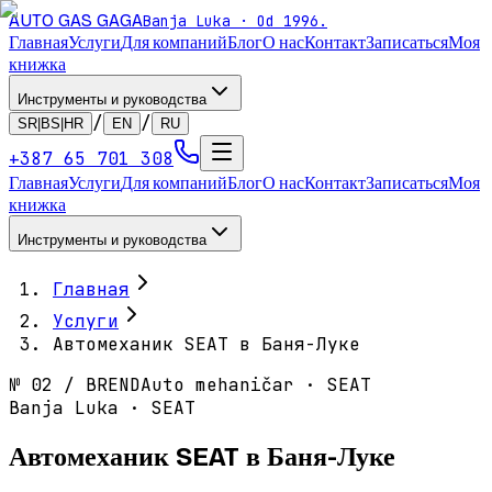
AUTO GAS
GAGA
Banja Luka · Od 1996.
Главная
Услуги
Для компаний
Блог
О нас
Контакт
Записаться
Моя
книжка
Инструменты и руководства
/
/
SR|BS|HR
EN
RU
+387 65 701 308
Главная
Услуги
Для компаний
Блог
О нас
Контакт
Записаться
Моя
книжка
Инструменты и руководства
Главная
Услуги
Автомеханик SEAT в Баня-Луке
№
02
/
BREND
Auto mehaničar · SEAT
Banja Luka · SEAT
Автомеханик SEAT в Баня-Луке