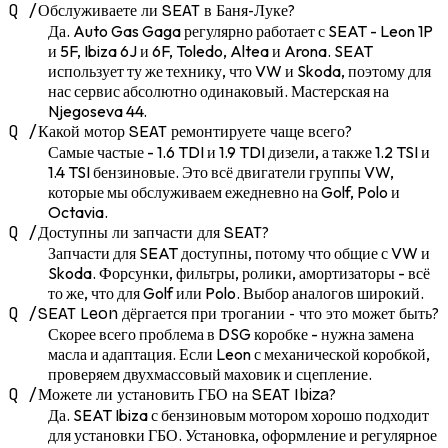
Q /
Обслуживаете ли SEAT в Баня-Луке?
Да. Auto Gas Gaga регулярно работает с SEAT - Leon 1P
и 5F, Ibiza 6J и 6F, Toledo, Altea и Arona. SEAT
использует ту же технику, что VW и Skoda, поэтому для
нас сервис абсолютно одинаковый. Мастерская на
Njegoseva 44.
Q /
Какой мотор SEAT ремонтируете чаще всего?
Самые частые - 1.6 TDI и 1.9 TDI дизели, а также 1.2 TSI и
1.4 TSI бензиновые. Это всё двигатели группы VW,
которые мы обслуживаем ежедневно на Golf, Polo и
Octavia.
Q /
Доступны ли запчасти для SEAT?
Запчасти для SEAT доступны, потому что общие с VW и
Skoda. Форсунки, фильтры, ролики, амортизаторы - всё
то же, что для Golf или Polo. Выбор аналогов широкий.
Q /
SEAT Leon дёргается при трогании - что это может быть?
Скорее всего проблема в DSG коробке - нужна замена
масла и адаптация. Если Leon с механической коробкой,
проверяем двухмассовый маховик и сцепление.
Q /
Можете ли установить ГБО на SEAT Ibiza?
Да. SEAT Ibiza с бензиновым мотором хорошо подходит
для установки ГБО. Установка, оформление и регулярное