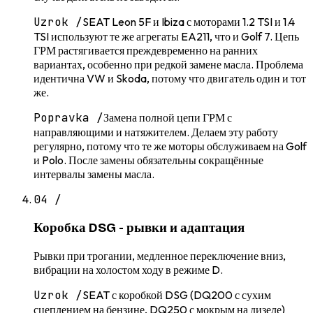
Uzrok /
SEAT Leon 5F и Ibiza с моторами 1.2 TSI и 1.4
TSI используют те же агрегаты EA211, что и Golf 7. Цепь
ГРМ растягивается преждевременно на ранних
вариантах, особенно при редкой замене масла. Проблема
идентична VW и Skoda, потому что двигатель один и тот
же.
Popravka /
Замена полной цепи ГРМ с
направляющими и натяжителем. Делаем эту работу
регулярно, потому что те же моторы обслуживаем на Golf
и Polo. После замены обязательны сокращённые
интервалы замены масла.
04
/
Коробка DSG - рывки и адаптация
Рывки при трогании, медленное переключение вниз,
вибрации на холостом ходу в режиме D.
Uzrok /
SEAT с коробкой DSG (DQ200 с сухим
сцеплением на бензине, DQ250 с мокрым на дизеле)