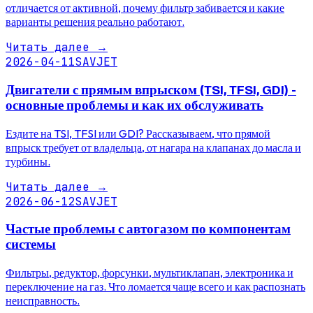
отличается от активной, почему фильтр забивается и какие
варианты решения реально работают.
Читать далее
→
2026-04-11
SAVJET
Двигатели с прямым впрыском (TSI, TFSI, GDI) -
основные проблемы и как их обслуживать
Ездите на TSI, TFSI или GDI? Рассказываем, что прямой
впрыск требует от владельца, от нагара на клапанах до масла и
турбины.
Читать далее
→
2026-06-12
SAVJET
Частые проблемы с автогазом по компонентам
системы
Фильтры, редуктор, форсунки, мультиклапан, электроника и
переключение на газ. Что ломается чаще всего и как распознать
неисправность.