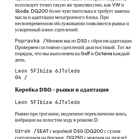
использует точно такую же трансмиссию, как VW и
Skoda. DQ200 более чувствительна и требует замены
масла и адаптации мехатронного блока. При
несвоевременном обслуживании появляются рывки и
ускоренный износ сцеплений.
Popravka /
Меняем масло DSG с сбросом адаптации.
Проверяем состояние сцеплений диагностикой. Тот же
порядок, что мы выполняем на Golf и Octavia каждый
день.
Leon 5F
Ibiza 6J
Toledo
04
/
Коробка DSG - рывки и адаптация
Leon 5F
Ibiza 6J
Toledo
Рывки при трогании, медленное переключение вниз,
вибрации на холостом ходу в режиме D.
Uzrok /
SEAT с коробкой DSG (DQ200 с сухим
сцеплением на бензине, DQ250 с мокрым на дизеле)