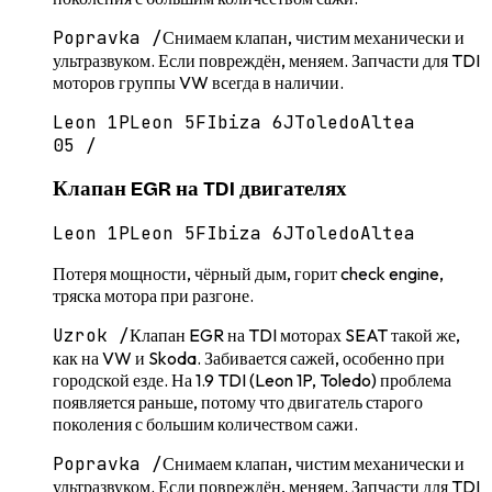
Popravka /
Снимаем клапан, чистим механически и
ультразвуком. Если повреждён, меняем. Запчасти для TDI
моторов группы VW всегда в наличии.
Leon 1P
Leon 5F
Ibiza 6J
Toledo
Altea
05
/
Клапан EGR на TDI двигателях
Leon 1P
Leon 5F
Ibiza 6J
Toledo
Altea
Потеря мощности, чёрный дым, горит check engine,
тряска мотора при разгоне.
Uzrok /
Клапан EGR на TDI моторах SEAT такой же,
как на VW и Skoda. Забивается сажей, особенно при
городской езде. На 1.9 TDI (Leon 1P, Toledo) проблема
появляется раньше, потому что двигатель старого
поколения с большим количеством сажи.
Popravka /
Снимаем клапан, чистим механически и
ультразвуком. Если повреждён, меняем. Запчасти для TDI