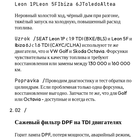
Leon 1P
Leon 5F
Ibiza 6J
Toledo
Altea
Неровный холостой ход, чёрный дым при разгоне,
тяжёлый запуск на холодную, повышенный расход
топлива.
Uzrok /
SEAT Leon 1P с 1.9 TDI (BXE/BLS) и Leon 5F и
Ibiza 6J с 1.6 TDI (CAYC/CLHA) используют те же
двигатели, что и VW Golf и Skoda Octavia. Форсунки
чувствительны к качеству топлива и требуют
восстановления или замены между 130 000 и 160 000
км.
Popravka /
Проводим диагностику и тест обратки по
цилиндрам. Если проблемная только одна форсунка,
восстановление выгодно. Запчасти те же, что для Golf
или Octavia - доступные и всегда есть.
02
/
Сажевый фильтр DPF на TDI двигателях
Горит лампа DPF, потеря мощности, аварийный режим,