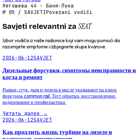
Негошева 44 · Баня-Лука
№
05
/
SAVJETI
Povezani vodiči
SEAT
Savjeti relevantni za
Izbor vodiča iz naše radionice koji vam mogu pomoći da
razumijete simptome i izbjegnete skupe kvarove.
2026-06-12
SAVJET
Дизельные форсунки, симптомы неисправности и
когда в ремонт
Рывки, стук, дым и дизель в масле указывают на износ
форсунок common rail. Тест обратки, восстановление,
кодирование и профилактика.
Читать далее
→
2026-06-12
SAVJET
Как продлить жизнь турбине на дизеле и