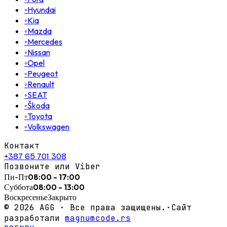
◦
Hyundai
◦
Kia
◦
Mazda
◦
Mercedes
◦
Nissan
◦
Opel
◦
Peugeot
◦
Renault
◦
SEAT
◦
Škoda
◦
Toyota
◦
Volkswagen
Контакт
+387 65 701 308
Позвоните или Viber
Пн-Пт
08:00 - 17:00
Суббота
08:00 - 13:00
Воскресенье
Закрыто
©
2026
AGG ·
Все права защищены.
·
Сайт
разработали
magnumcode.rs