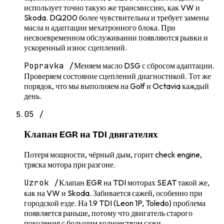
использует точно такую же трансмиссию, как VW и
Skoda. DQ200 более чувствительна и требует замены
масла и адаптации мехатронного блока. При
несвоевременном обслуживании появляются рывки и
ускоренный износ сцеплений.
Popravka /
Меняем масло DSG с сбросом адаптации.
Проверяем состояние сцеплений диагностикой. Тот же
порядок, что мы выполняем на Golf и Octavia каждый
день.
05
/
Клапан EGR на TDI двигателях
Потеря мощности, чёрный дым, горит check engine,
тряска мотора при разгоне.
Uzrok /
Клапан EGR на TDI моторах SEAT такой же,
как на VW и Skoda. Забивается сажей, особенно при
городской езде. На 1.9 TDI (Leon 1P, Toledo) проблема
появляется раньше, потому что двигатель старого
поколения с большим количеством сажи.