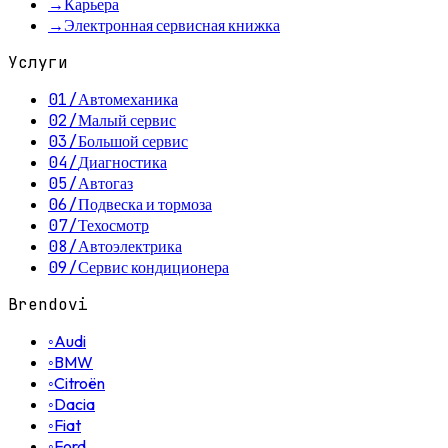
→
Карьера
→
Электронная сервисная книжка
Услуги
01
/
Автомеханика
02
/
Малый сервис
03
/
Большой сервис
04
/
Диагностика
05
/
Автогаз
06
/
Подвеска и тормоза
07
/
Техосмотр
08
/
Автоэлектрика
09
/
Сервис кондиционера
Brendovi
◦
Audi
◦
BMW
◦
Citroën
◦
Dacia
◦
Fiat
◦
Ford