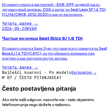
Из нашего опыта в мастерской - EGR, DPF, водяной насос,
двухмассовый маховик, DSG и рычаг на Seat Leon 5F 1.6 TDI
(CLHA/CRKB, 2012-2020) и как их распознать.
Читать далее
→
2026-05-20
KVAR
Частые поломки Seat Ibiza 6J 1.6 TDI
Из нашего опыта в Баня Луке: что чаще всего ломается на Seat
Ibiza 6J 1.6 TDI (CAYC), на что обращать внимание при
покупке и как продлить ресурс мотора.
Читать далее
→
Najčešći kvarovi · Po modelu
Svi kvarovi
→
№
07
/
ČESTO PITANJA
SEAT
Često postavljena pitanja
Ako niste našli odgovor, nazovite nas - rado objasnimo
telefonom prije nego dođete u radionicu.