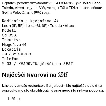
Сервис и ремонт автомобилей SEAT в Баня-Луке. Ibiza, Leon,
Toledo, Altea - группа VW, моторы TSI и TDI, запчасти общие с
Golf и Polo. Опыт с 1996 года.
Radionica · Njegoševa 44
Leon (1P, 5F) · Ibiza (6J, 6F) · Toledo · Altea
Modeli
Od 1996.
Iskustvo
Njegoševa 44
Lokacija
+387 65 701 308
Telefon
№
03
/
KVAROVI
Najčešći na SEAT
SEAT
Najčešći kvarovi na
Iz iskustva naše radionice u Banja Luci - šta najčešće dolazi na
popravku i na šta obratiti pažnju prije nego što se kvar pogorša.
01
/