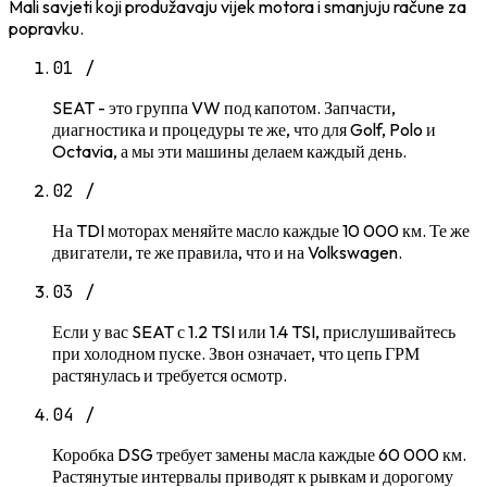
Mali savjeti koji produžavaju vijek motora i smanjuju račune za
popravku.
01
/
SEAT - это группа VW под капотом. Запчасти,
диагностика и процедуры те же, что для Golf, Polo и
Octavia, а мы эти машины делаем каждый день.
02
/
На TDI моторах меняйте масло каждые 10 000 км. Те же
двигатели, те же правила, что и на Volkswagen.
03
/
Если у вас SEAT с 1.2 TSI или 1.4 TSI, прислушивайтесь
при холодном пуске. Звон означает, что цепь ГРМ
растянулась и требуется осмотр.
04
/
Коробка DSG требует замены масла каждые 60 000 км.
Растянутые интервалы приводят к рывкам и дорогому