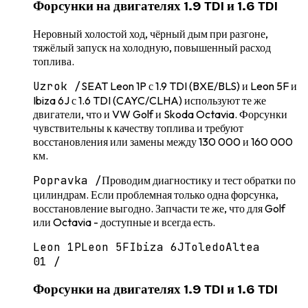
Форсунки на двигателях 1.9 TDI и 1.6 TDI
Неровный холостой ход, чёрный дым при разгоне,
тяжёлый запуск на холодную, повышенный расход
топлива.
Uzrok /
SEAT Leon 1P с 1.9 TDI (BXE/BLS) и Leon 5F и
Ibiza 6J с 1.6 TDI (CAYC/CLHA) используют те же
двигатели, что и VW Golf и Skoda Octavia. Форсунки
чувствительны к качеству топлива и требуют
восстановления или замены между 130 000 и 160 000
км.
Popravka /
Проводим диагностику и тест обратки по
цилиндрам. Если проблемная только одна форсунка,
восстановление выгодно. Запчасти те же, что для Golf
или Octavia - доступные и всегда есть.
Leon 1P
Leon 5F
Ibiza 6J
Toledo
Altea
01
/
Форсунки на двигателях 1.9 TDI и 1.6 TDI