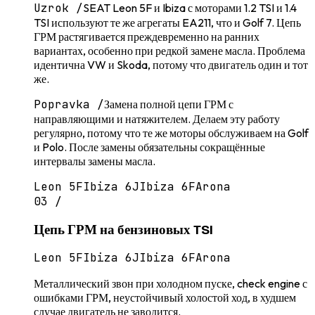
Uzrok /
SEAT Leon 5F и Ibiza с моторами 1.2 TSI и 1.4
TSI используют те же агрегаты EA211, что и Golf 7. Цепь
ГРМ растягивается преждевременно на ранних
вариантах, особенно при редкой замене масла. Проблема
идентична VW и Skoda, потому что двигатель один и тот
же.
Popravka /
Замена полной цепи ГРМ с
направляющими и натяжителем. Делаем эту работу
регулярно, потому что те же моторы обслуживаем на Golf
и Polo. После замены обязательны сокращённые
интервалы замены масла.
Leon 5F
Ibiza 6J
Ibiza 6F
Arona
03
/
Цепь ГРМ на бензиновых TSI
Leon 5F
Ibiza 6J
Ibiza 6F
Arona
Металлический звон при холодном пуске, check engine с
ошибками ГРМ, неустойчивый холостой ход, в худшем
случае двигатель не заводится.