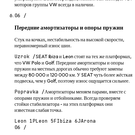
моторов группы VW всегда в наличии.
06
/
Передние амортизаторы и опоры пружин
Стук на кочках, нестабильность на высокой скорости,
неравномерный износ шин.
Uzrok /
SEAT Ibiza и Leon стоят на тех же платформах,
что VW Polo и Golf. Передние амортизаторы и опоры
пружин на местных дорогах обычно требуют замены
между 80 000 и 120 000 км. У SEAT чуть более жёсткая
подвеска, чем у Golf, поэтому износ ощущается сильнее.
Popravka /
Амортизаторы меняем парами, вместе с
опорами пружин и отбойниками. Всегда проверяем
стойки стабилизатора - на этих платформах они
известная слабая точка.
Leon 1P
Leon 5F
Ibiza 6J
Arona
06
/