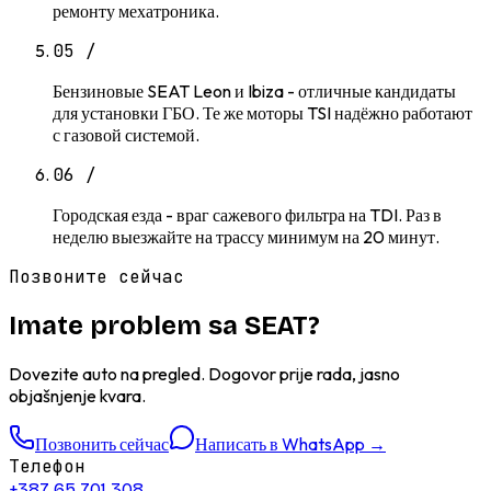
ремонту мехатроника.
05
/
Бензиновые SEAT Leon и Ibiza - отличные кандидаты
для установки ГБО. Те же моторы TSI надёжно работают
с газовой системой.
06
/
Городская езда - враг сажевого фильтра на TDI. Раз в
неделю выезжайте на трассу минимум на 20 минут.
Позвоните сейчас
Imate problem sa SEAT?
Dovezite auto na pregled. Dogovor prije rada, jasno
objašnjenje kvara.
Позвонить сейчас
Написать в WhatsApp
→
Телефон
+387 65 701 308