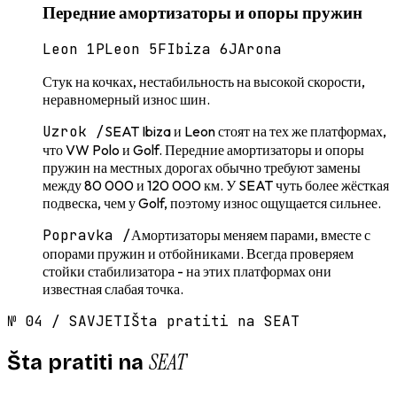
Передние амортизаторы и опоры пружин
Leon 1P
Leon 5F
Ibiza 6J
Arona
Стук на кочках, нестабильность на высокой скорости,
неравномерный износ шин.
Uzrok /
SEAT Ibiza и Leon стоят на тех же платформах,
что VW Polo и Golf. Передние амортизаторы и опоры
пружин на местных дорогах обычно требуют замены
между 80 000 и 120 000 км. У SEAT чуть более жёсткая
подвеска, чем у Golf, поэтому износ ощущается сильнее.
Popravka /
Амортизаторы меняем парами, вместе с
опорами пружин и отбойниками. Всегда проверяем
стойки стабилизатора - на этих платформах они
известная слабая точка.
№
04
/
SAVJETI
Šta pratiti na SEAT
SEAT
Šta pratiti na