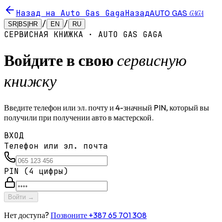
Назад на Auto Gas Gaga
Назад
GAGA
AUTO GAS
/
/
SR|BS|HR
EN
RU
СЕРВИСНАЯ КНИЖКА · AUTO GAS GAGA
сервисную
Войдите в свою
книжку
Введите телефон или эл. почту и 4-значный PIN, который вы
получили при получении авто в мастерской.
ВХОД
Телефон или эл. почта
PIN (4 цифры)
Войти
→
Нет доступа?
Позвоните +387 65 701 308