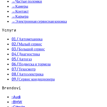
→
Частые поломки
→
Камеры
→
Контакт
→
Карьера
→
Электронная сервисная книжка
Услуги
01
/
Автомеханика
02
/
Малый сервис
03
/
Большой сервис
04
/
Диагностика
05
/
Автогаз
06
/
Подвеска и тормоза
07
/
Техосмотр
08
/
Автоэлектрика
09
/
Сервис кондиционера
Brendovi
◦
Audi
◦
BMW
◦
Citroën