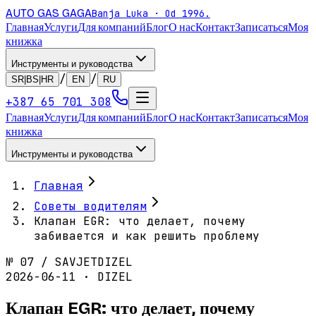
AUTO GAS
GAGA
Banja Luka · Od 1996.
Главная
Услуги
Для компаний
Блог
О нас
Контакт
Записаться
Моя
книжка
Инструменты и руководства
/
/
SR|BS|HR
EN
RU
+387 65 701 308
Главная
Услуги
Для компаний
Блог
О нас
Контакт
Записаться
Моя
книжка
Инструменты и руководства
Главная
Советы водителям
Клапан EGR: что делает, почему
забивается и как решить проблему
№
07
/
SAVJET
DIZEL
2026-06-11 · DIZEL
Клапан EGR: что делает, почему