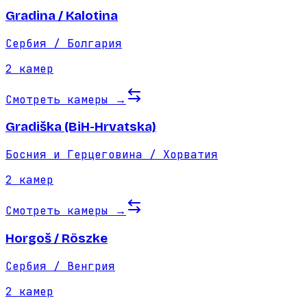
Gradina / Kalotina
Сербия / Болгария
2
камер
Смотреть камеры
→
Gradiška (BiH-Hrvatska)
Босния и Герцеговина / Хорватия
2
камер
Смотреть камеры
→
Horgoš / Röszke
Сербия / Венгрия
2
камер