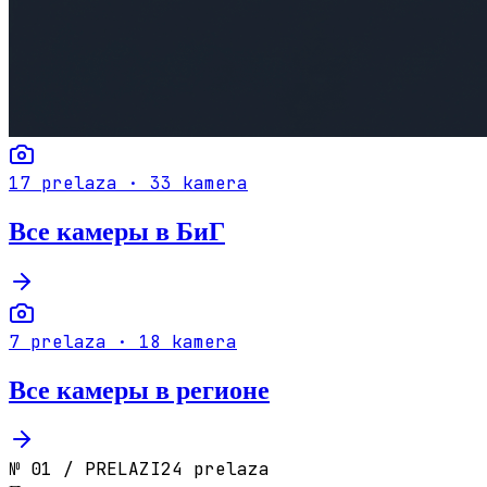
17
prelaza ·
33
kamera
Все камеры в БиГ
7
prelaza ·
18
kamera
Все камеры в регионе
№
01
/
PRELAZI
24 prelaza