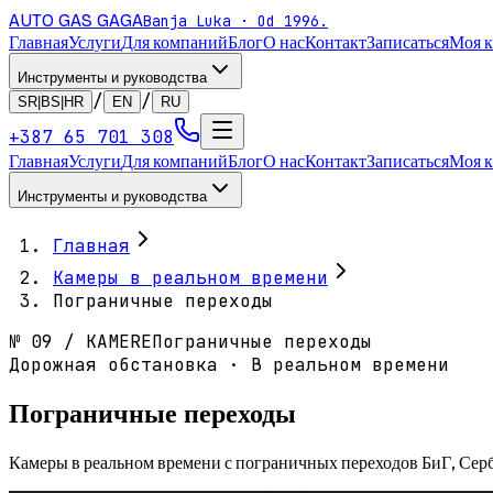
AUTO GAS
GAGA
Banja Luka · Od 1996.
Главная
Услуги
Для компаний
Блог
О нас
Контакт
Записаться
Моя 
Инструменты и руководства
/
/
SR|BS|HR
EN
RU
+387 65 701 308
Главная
Услуги
Для компаний
Блог
О нас
Контакт
Записаться
Моя 
Инструменты и руководства
Главная
Камеры в реальном времени
Пограничные переходы
№
09
/
KAMERE
Пограничные переходы
Дорожная обстановка · В реальном времени
Пограничные переходы
Камеры в реальном времени с пограничных переходов БиГ, Серби