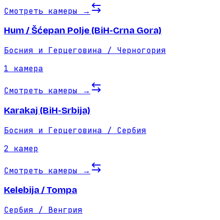
Смотреть камеры
→
Hum / Šćepan Polje (BiH-Crna Gora)
Босния и Герцеговина / Черногория
1
камера
Смотреть камеры
→
Karakaj (BiH-Srbija)
Босния и Герцеговина / Сербия
2
камер
Смотреть камеры
→
Kelebija / Tompa
Сербия / Венгрия