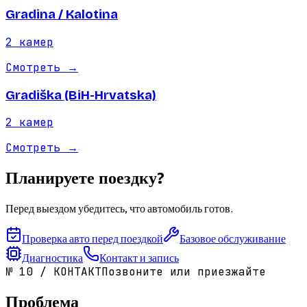
Gradina / Kalotina
2
камер
Смотреть
→
Gradiška (BiH-Hrvatska)
2
камер
Смотреть
→
Планируете поездку?
Перед выездом убедитесь, что автомобиль готов.
Проверка авто перед поездкой
Базовое обслуживание
Диагностика
Контакт и запись
№
10
/
КОНТАКТ
Позвоните или приезжайте
Проблема