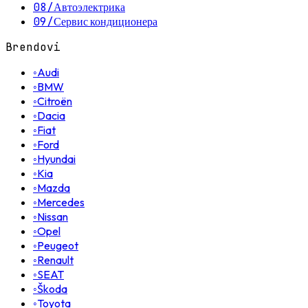
08
/
Автоэлектрика
09
/
Сервис кондиционера
Brendovi
◦
Audi
◦
BMW
◦
Citroën
◦
Dacia
◦
Fiat
◦
Ford
◦
Hyundai
◦
Kia
◦
Mazda
◦
Mercedes
◦
Nissan
◦
Opel
◦
Peugeot
◦
Renault
◦
SEAT
◦
Škoda
◦
Toyota