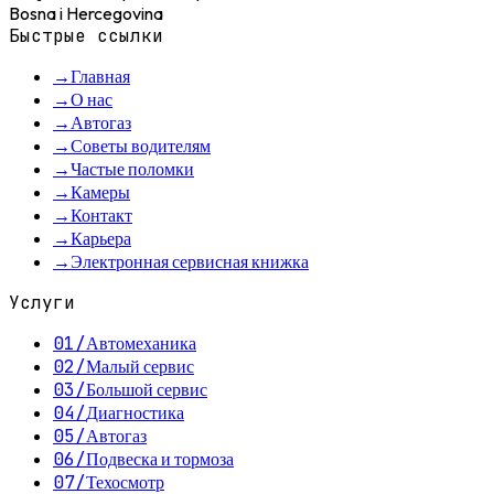
Bosna i Hercegovina
Быстрые ссылки
→
Главная
→
О нас
→
Автогаз
→
Советы водителям
→
Частые поломки
→
Камеры
→
Контакт
→
Карьера
→
Электронная сервисная книжка
Услуги
01
/
Автомеханика
02
/
Малый сервис
03
/
Большой сервис
04
/
Диагностика
05
/
Автогаз
06
/
Подвеска и тормоза
07
/
Техосмотр