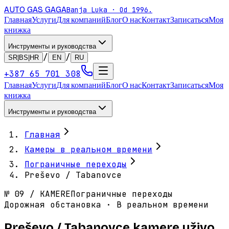
AUTO GAS
GAGA
Banja Luka · Od 1996.
Главная
Услуги
Для компаний
Блог
О нас
Контакт
Записаться
Моя
книжка
Инструменты и руководства
/
/
SR|BS|HR
EN
RU
+387 65 701 308
Главная
Услуги
Для компаний
Блог
О нас
Контакт
Записаться
Моя
книжка
Инструменты и руководства
Главная
Камеры в реальном времени
Пограничные переходы
Preševo / Tabanovce
№
09
/
KAMERE
Пограничные переходы
Дорожная обстановка · В реальном времени
Preševo / Tabanovce kamere uživo